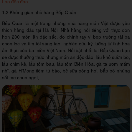
Lào độc đáo
1.2 Không gian nhà hàng Bếp Quán
Bếp Quán là một trong những nhà hàng món Việt được yêu
thích hàng đầu tại Hà Nội. Nhà hàng nổi tiếng với thực đơn
hơn 200 món ăn đặc sắc, do chính tay vị bếp trưởng tài ba
chọn lọc và tìm tòi sáng tạo, nghiên cứu kỹ lưỡng từ tinh hoa
ẩm thực của ba miền Việt Nam. Nổi bật nhất tại Bếp Quán bạn
sẽ được thưởng thức những món ăn độc đáo: lẩu khô sườn bò,
lẩu chim kê, lẩu tôm bầu, lẩu tôm Biên Hòa, gà ta ươm mắm
nhĩ, gà H’Mong tiềm tứ bảo, bê sữa xông hơi, bắp bò nhúng
sốt me chua ngọt,...