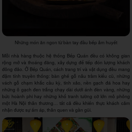
Những món ăn ngon từ bàn tay đầu bếp âm huyết
Mỗi nhà hàng thuộc hệ thống Bếp Quán đều có không gian
rộng mở và thoáng đãng, xây dựng để tiếp đón lượng khách
đông đảo. Ở Bếp Quán, cách trang trí và vật dụng đều mang
đậm tính truyền thống: bàn ghế gỗ nâu trầm kiểu cũ, những
vách gỗ chạm khắc cầu kỳ, tinh xảo, nền gạch đá hoa hay
những ô gạch đen trắng chạy dài dưới ánh đèn vàng, những
bức hoành phi hay những khổ tranh tường cỡ lớn mô phỏng
một Hà Nội thân thương… tất cả đều khiến thực khách cảm
nhận được sự ấm áp, thân quen và gần gũi.