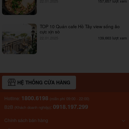
22.01.2025
157,657 lượt xem
TOP 10 Quán cafe Hồ Tây view sống ảo
cực xịn sò
22.01.2025
139,663 lượt xem
HỆ THỐNG CỬA HÀNG
1800.6198
Hotline:
(miễn phí 09:00 - 22:00)
0918.197.299
B2B
:
(Khách doanh nghiệp)
Chính sách bán hàng