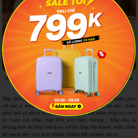
Những món canh thơm ngon mang hương vị đậm đà tại nhà
hàng Bếp Quán
Tiếp đến là một số món chiên thơm ngon: tủy bò chiên giòn
với sốt xí muội, tào phớ non chiên giòn, nấm hải sản chiên
giòn, lưỡi vịt sốt tứ vị, chân gà muối cay, mề chim cháy tỏi, nem
ốc cuốn mỡ chài, mực khô xóc mắm hương… Đây đều là
những món ăn khá mới lạ so với ẩm thực Hà thành, chắc chắn
sẽ mang đến cho thực khách những trải nghiệm thú vị.