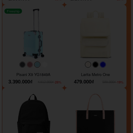
Freeship
#40454a
#b76e79
#9ad8e7
#ffffff
#faf0e6
#000000
#0000FF
Pisani X9 YG1849A
Larita Metro One
3.390.000₫
479.000₫
-26%
-19%
4.612.000₫
589.000₫