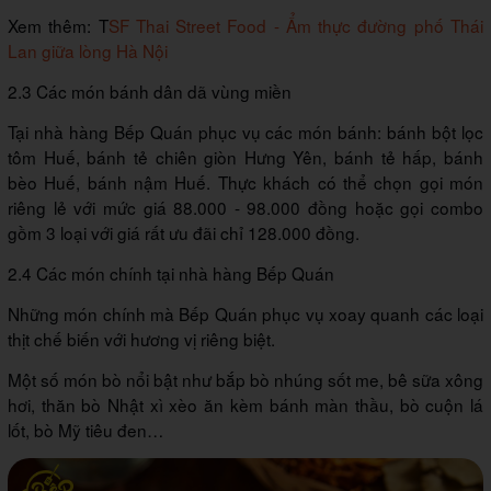
Xem thêm: T
SF Thai Street Food - Ẩm thực đường phố Thái
Lan giữa lòng Hà Nội
2.3 Các món bánh dân dã vùng miền
Tại nhà hàng Bếp Quán phục vụ các món bánh: bánh bột lọc
tôm Huế, bánh tẻ chiên giòn Hưng Yên, bánh tẻ hấp, bánh
bèo Huế, bánh nậm Huế. Thực khách có thể chọn gọi món
riêng lẻ với mức giá 88.000 - 98.000 đồng hoặc gọi combo
gồm 3 loại với giá rất ưu đãi chỉ 128.000 đồng.
2.4 Các món chính tại nhà hàng Bếp Quán
Những món chính mà Bếp Quán phục vụ xoay quanh các loại
thịt chế biến với hương vị riêng biệt.
Một số món bò nổi bật như bắp bò nhúng sốt me, bê sữa xông
hơi, thăn bò Nhật xì xèo ăn kèm bánh màn thầu, bò cuộn lá
lốt, bò Mỹ tiêu đen…