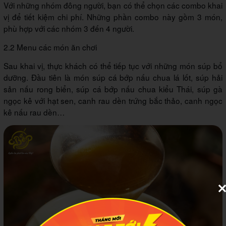
Với những nhóm đông người, bạn có thể chọn các combo khai
vị để tiết kiệm chi phí. Những phần combo này gồm 3 món,
phù hợp với các nhóm 3 đến 4 người.
2.2 Menu các món ăn chơi
Sau khai vị, thực khách có thể tiếp tục với những món súp bổ
dưỡng. Đầu tiên là món súp cá bớp nấu chua lá lốt, súp hải
sản nấu rong biển, súp cá bớp nấu chua kiểu Thái, súp gà
ngọc kê với hạt sen, canh rau dền trứng bắc thảo, canh ngọc
kê nấu rau dền…