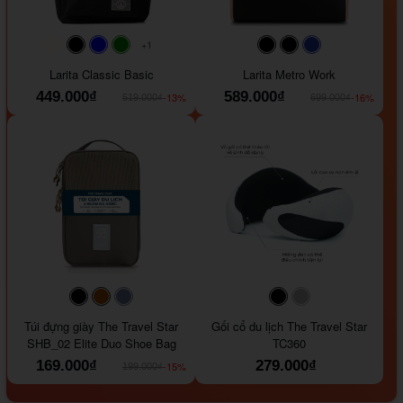
+1
#faf0e6
#000000
#0000FF
#008000
#000000
#000000
#1e35a5
Larita Classic Basic
Larita Metro Work
449.000₫
589.000₫
-13%
-16%
519.000₫
699.000₫
#000000
#964B00
#647290
#000000
#a9a9a9
Túi đựng giày The Travel Star
Gối cổ du lịch The Travel Star
SHB_02 Elite Duo Shoe Bag
TC360
169.000₫
279.000₫
-15%
199.000₫