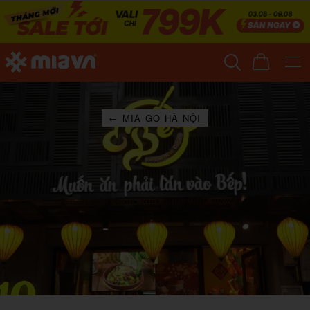
← MIA GO HÀ NỘI