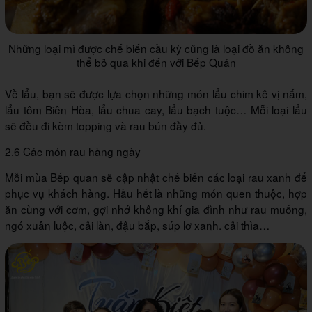
Những loại mì được chế biến cầu kỳ cũng là loại đồ ăn không
thể bỏ qua khi đến với Bếp Quán
Về lẩu, bạn sẽ được lựa chọn những món lẩu chim kê vị nấm,
lẩu tôm Biên Hòa, lẩu chua cay, lẩu bạch tuộc… Mỗi loại lẩu
sẽ đều đi kèm topping và rau bún đầy đủ.
2.6 Các món rau hàng ngày
Mỗi mùa Bếp quan sẽ cập nhật chế biến các loại rau xanh để
phục vụ khách hàng. Hầu hết là những món quen thuộc, hợp
ăn cùng với cơm, gợi nhớ không khí gia đình như rau muống,
ngó xuân luộc, cải làn, đậu bắp, súp lơ xanh. cải thìa…