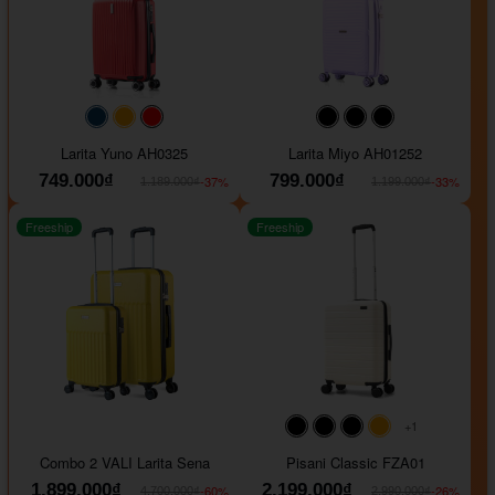
#093f69
#ffa500
#FF0000
#000000
#000000
#000000
Larita Yuno AH0325
Larita Miyo AH01252
749.000₫
799.000₫
-37%
-33%
1.189.000₫
1.199.000₫
Freeship
Freeship
+1
#000000
#000000
#000000
#ffa500
Combo 2 VALI Larita Sena
Pisani Classic FZA01
1.899.000₫
2.199.000₫
-60%
-26%
4.700.000₫
2.990.000₫