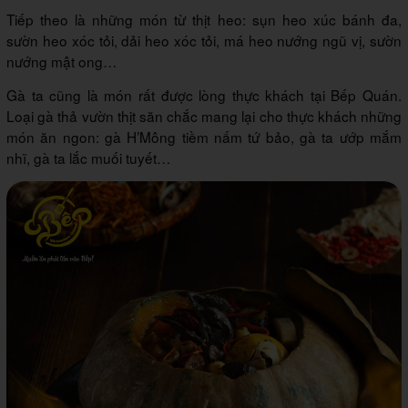
Tiếp theo là những món từ thịt heo: sụn heo xúc bánh đa,
sườn heo xóc tỏi, dải heo xóc tỏi, má heo nướng ngũ vị, sườn
nướng mật ong…
Gà ta cũng là món rất được lòng thực khách tại Bếp Quán.
Loại gà thả vườn thịt săn chắc mang lại cho thực khách những
món ăn ngon: gà H’Mông tiềm nấm tứ bảo, gà ta ướp mắm
nhĩ, gà ta lắc muối tuyết…