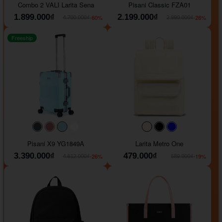
Combo 2 VALI Larita Sena
Pisani Classic FZA01
1.899.000₫
2.199.000₫
-60%
-26%
4.700.000₫
2.990.000₫
Freeship
#40454a
#b76e79
#9ad8e7
#ffffff
#faf0e6
#000000
#0000FF
Pisani X9 YG1849A
Larita Metro One
3.390.000₫
479.000₫
-26%
-19%
4.612.000₫
589.000₫