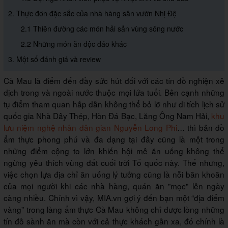
2. Thực đơn đặc sắc của nhà hàng sân vườn Nhị Đệ
2.1 Thiên đường các món hải sản vùng sông nước
2.2 Những món ăn độc đáo khác
3. Một số đánh giá và review
Cà Mau là điểm đến đầy sức hút đối với các tín đồ nghiện xê
dịch trong và ngoài nước thuộc mọi lứa tuổi. Bên cạnh những
tụ điểm tham quan hấp dẫn không thể bỏ lỡ như di tích lịch sử
quốc gia Nhà Dây Thép, Hòn Đá Bạc, Lăng Ông Nam Hải,
khu
lưu niệm nghệ nhân dân gian Nguyễn Long Phi
… thì bản đồ
ẩm thực phong phú và đa dạng tại đây cũng là một trong
những điểm cộng to lớn khiến hội mê ăn uống không thể
ngừng yêu thích vùng đất cuối trời Tổ quốc này. Thế nhưng,
việc chọn lựa địa chỉ ăn uống lý tưởng cũng là nỗi băn khoăn
của mọi người khi các nhà hàng, quán ăn "mọc" lên ngày
càng nhiều. Chính vì vậy, MIA.vn gợi ý đến bạn một “địa điểm
vàng” trong làng ẩm thực Cà Mau không chỉ được lòng những
tín đồ sành ăn mà còn với cả thực khách gần xa, đó chính là