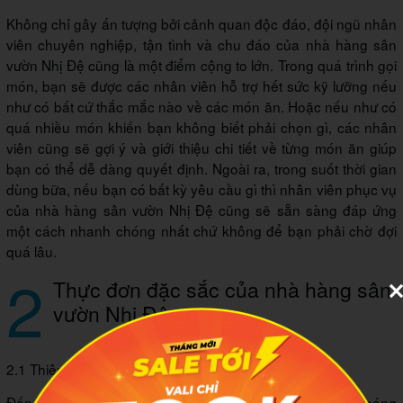
Không chỉ gây ấn tượng bởi cảnh quan độc đáo, đội ngũ nhân
viên chuyên nghiệp, tận tình và chu đáo của nhà hàng sân
vườn Nhị Đệ cũng là một điểm cộng to lớn. Trong quá trình gọi
món, bạn sẽ được các nhân viên hỗ trợ hết sức kỹ lưỡng nếu
như có bất cứ thắc mắc nào về các món ăn. Hoặc nếu như có
quá nhiều món khiến bạn không biết phải chọn gì, các nhân
viên cũng sẽ gợi ý và giới thiệu chi tiết về từng món ăn giúp
bạn có thể dễ dàng quyết định. Ngoài ra, trong suốt thời gian
dùng bữa, nếu bạn có bất kỳ yêu cầu gì thì nhân viên phục vụ
của nhà hàng sân vườn Nhị Đệ cũng sẽ sẵn sàng đáp ứng
một cách nhanh chóng nhất chứ không để bạn phải chờ đợi
quá lâu.
2
Thực đơn đặc sắc của nhà hàng sân
vườn Nhị Đệ
2.1 Thiên đường các món hải sản vùng sông nước
Đến với nhà hàng sân vườn Nhị Đệ, bạn chắc chắn sẽ choáng