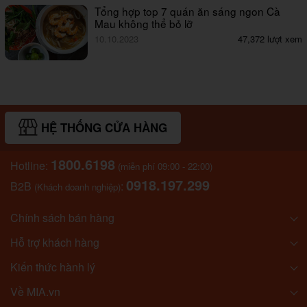
Tổng hợp top 7 quán ăn sáng ngon Cà
Mau không thể bỏ lỡ
10.10.2023
47,372 lượt xem
HỆ THỐNG CỬA HÀNG
1800.6198
Hotline:
(miễn phí 09:00 - 22:00)
0918.197.299
B2B
:
(Khách doanh nghiệp)
Chính sách bán hàng
Hỗ trợ khách hàng
Kiến thức hành lý
Về MIA.vn