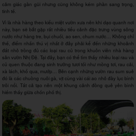
cảm giác gần gũi nhưng cũng không kém phần sang trọng,
tinh tế.
Vì là nhà hàng theo kiểu miệt vườn xưa nên khi dạo quanh nơi
này, bạn sẽ bắt gặp rất nhiều tiểu cảnh đặc trưng vùng sông
nước như hàng tre, bụi chuối, ao sen, chum nước… Không chỉ
thế, điểm nhấn thú vị nhất ở đây phải kể đến những khoảnh
đất nhỏ trồng đủ các loại rau củ trong khuôn viên nhà hàng
sân vườn Nhị Đệ. Tại đây, bạn có thể tìm thấy nhiều loại rau và
củ quen thuộc đang sinh trưởng tươi tối như mồng tơi, rau cải,
xà lách, khổ qua, mướp… Bên cạnh những vườn rau sum suê
đó là các chuồng nuôi gà, vịt cùng vài cái ao nhỏ đầy lục bình
trôi nổi. Tất cả tạo nên một khung cảnh đồng quê yên bình
hiếm thấy giữa chốn phố thị.