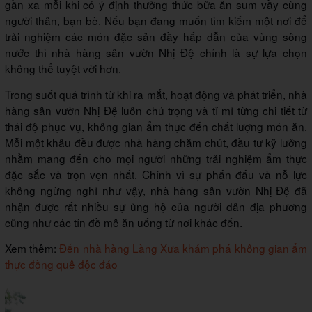
gần xa mỗi khi có ý định thưởng thức bữa ăn sum vầy cùng
người thân, bạn bè. Nếu bạn đang muốn tìm kiếm một nơi để
trải nghiệm các món đặc sản đầy hấp dẫn của vùng sông
nước thì nhà hàng sân vườn Nhị Đệ chính là sự lựa chọn
không thể tuyệt vời hơn.
Trong suốt quá trình từ khi ra mắt, hoạt động và phát triển, nhà
hàng sân vườn Nhị Đệ luôn chú trọng và tỉ mỉ từng chi tiết từ
thái độ phục vụ, không gian ẩm thực đến chất lượng món ăn.
Mỗi một khâu đều được nhà hàng chăm chút, đầu tư kỹ lưỡng
nhằm mang đến cho mọi người những trải nghiệm ẩm thực
đặc sắc và trọn vẹn nhất. Chính vì sự phấn đấu và nỗ lực
không ngừng nghỉ như vậy, nhà hàng sân vườn Nhị Đệ đã
nhận được rất nhiều sự ủng hộ của người dân địa phương
cũng như các tín đồ mê ăn uống từ nơi khác đến.
Xem thêm:
Đến nhà hàng Làng Xưa khám phá không gian ẩm
thực đồng quê độc đáo