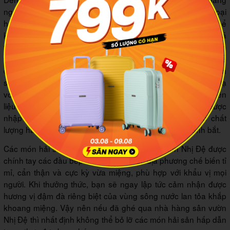
ngợp bởi thực đơn các món ngon được chế biến từ những loại
hải sản mà chỉ có thể tìm thấy nơi miền Tây sông nước. Có thể
kể đến như cá lóc đồng,
cua Cà Mau
, tép bạc đất, cá nâu, cá
trê vàng, rắn hổ hành... Tất tần tật những loại hải sản trứ danh
tại vùng biển Cà Mau và các dòng sông miền Tây đều có thể
dễ dàng tìm thấy tại nhà hàng sân vườn Nhị Đệ. Tại đây, bạn
sẽ hoàn toàn đắm chìm vào những trải nghiệm ẩm thực mới lạ
với vô vàn món ăn độc đáo được chế biến từ nguồn nguyên
liệu đặc trưng xứ Đất Mũi. Các loại hải sản ở đây đều được
nhập mới hằng ngày từ các cảng nên luôn giữ được chất
lượng hảo hạng và tươi ngon không kém gì lúc vừa đánh bắt.
Các món hải sản dân dã tại nhà hàng sân vườn Nhị Đệ được
chính tay các đầu bếp am hiểu ẩm thực địa phương chế biến tỉ
mỉ, cẩn thận và cực kỳ vừa miệng, phù hợp với khẩu vị mọi
người. Khi thưởng thức, bạn sẽ ngay lập tức cảm nhận được
hương vị đậm đà riêng biệt của vùng sông nước lan tỏa khắp
khoang miệng. Vậy nên nếu đã ghé qua nhà hàng sân vườn
Nhị Đệ thì nhất định không thể bỏ lỡ các món hải sản hấp dẫn