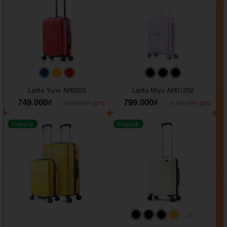
#093f69
#ffa500
#FF0000
#000000
#000000
#000000
Larita Yuno AH0325
Larita Miyo AH01252
749.000₫
799.000₫
-37%
-33%
1.189.000₫
1.199.000₫
Freeship
Freeship
+1
#000000
#000000
#000000
#ffa500