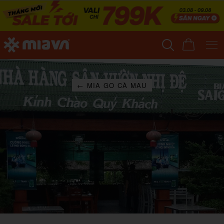
← MIA GO CÀ MAU