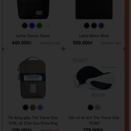
+1
#faf0e6
#000000
#0000FF
#008000
#000000
#000000
#1e35a5
Larita Classic Basic
Larita Metro Work
449.000₫
589.000₫
-13%
-16%
519.000₫
699.000₫
#000000
#964B00
#647290
#000000
#a9a9a9
Túi đựng giày The Travel Star
Gối cổ du lịch The Travel Star
SHB_02 Elite Duo Shoe Bag
TC360
169.000₫
279.000₫
-15%
199.000₫