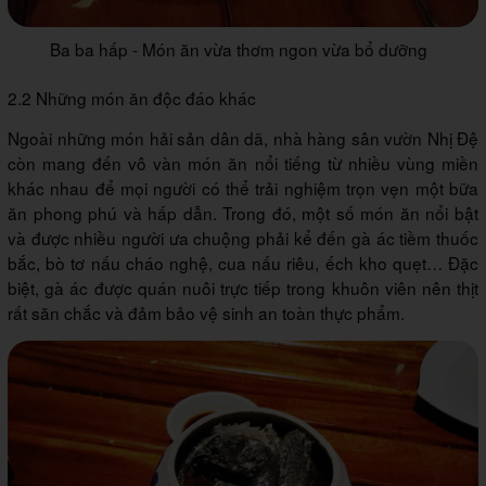
Ba ba hấp - Món ăn vừa thơm ngon vừa bổ dưỡng
2.2 Những món ăn độc đáo khác
Ngoài những món hải sản dân dã, nhà hàng sân vườn Nhị Đệ
còn mang đến vô vàn món ăn nổi tiếng từ nhiều vùng miền
khác nhau để mọi người có thể trải nghiệm trọn vẹn một bữa
ăn phong phú và hấp dẫn. Trong đó, một số món ăn nổi bật
và được nhiều người ưa chuộng phải kể đến gà ác tiềm thuốc
bắc, bò tơ nấu cháo nghệ, cua nấu riêu, ếch kho quẹt… Đặc
biệt, gà ác được quán nuôi trực tiếp trong khuôn viên nên thịt
rất săn chắc và đảm bảo vệ sinh an toàn thực phẩm.