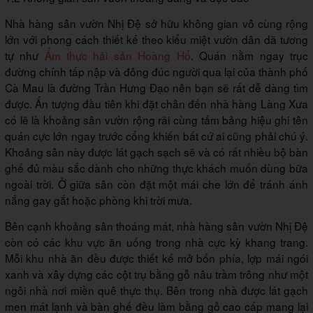
Nhà hàng sân vườn Nhị Đệ sở hữu không gian vô cùng rộng
lớn với phong cách thiết kế theo kiểu miệt vườn dân dã tương
tự như
Ẩm thực hải sản Hoàng Hổ
. Quán nằm ngay trục
đường chính tấp nập và đông đúc người qua lại của thành phố
Cà Mau là đường Trần Hưng Đạo nên bạn sẽ rất dễ dàng tìm
được. Ấn tượng đầu tiên khi đặt chân đến nhà hàng Làng Xưa
có lẽ là khoảng sân vườn rộng rãi cùng tấm bảng hiệu ghi tên
quán cực lớn ngay trước cổng khiến bất cứ ai cũng phải chú ý.
Khoảng sân này được lát gạch sạch sẽ và có rất nhiều bộ bàn
ghế đủ màu sắc dành cho những thực khách muốn dùng bữa
ngoài trời. Ở giữa sân còn đặt một mái che lớn để tránh ánh
nắng gay gắt hoặc phòng khi trời mưa.
Bên cạnh khoảng sân thoáng mát, nhà hàng sân vườn Nhị Đệ
còn có các khu vực ăn uống trong nhà cực kỳ khang trang.
Mỗi khu nhà ăn đều được thiết kế mở bốn phía, lợp mái ngói
xanh và xây dựng các cột trụ bằng gỗ nâu trầm trông như một
ngôi nhà nơi miền quê thực thụ. Bên trong nhà được lát gạch
men mát lạnh và bàn ghế đều làm bằng gỗ cao cấp mang lại