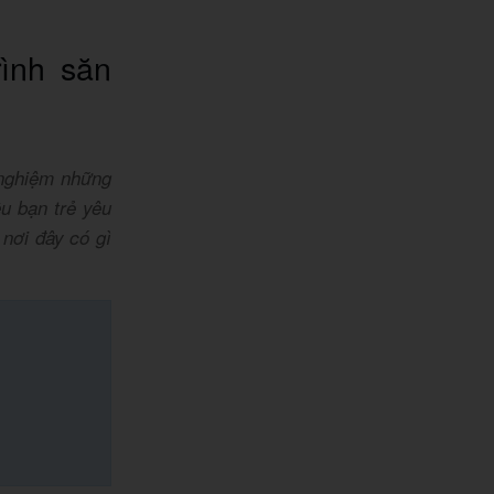
ình săn
 nghiệm những
u bạn trẻ yêu
nơi đây có gì