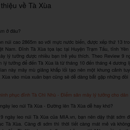
 thiệu về Tà Xùa
ằm ở đâu?
n núi cao 2865m so với mực nước biển, được xếp thứ 13 tro
iệt Nam. Đỉnh Tà Xùa tọa lạc tại Huyện Trạm Tấu, tỉnh Yên
ây lý tưởng được nhiều bạn trẻ yêu thích. Theo Review 9 n
m lý tưởng để đến Tà Xùa là từ tháng 10 đến tháng 4 dương 
 gian này mây mù giăng khắp lối tạo nên một khung cảnh tuy
Tà Xùa vào mùa xuân bạn cũng sẽ dễ dàng bắt gặp những đồi
inh phục đỉnh Tà Chì Nhù - Điểm săn mây lý tưởng cho dân
 ngày leo núi Tà Xùa - Đường lên Tà Xùa dễ hay khó?
9 ngày leo núi Tà Xùa của MIA.vn, bạn nên dậy thật sớm đ
ục Tà Xùa. Càng đi sớm thì thời tiết càng mát mẻ và không