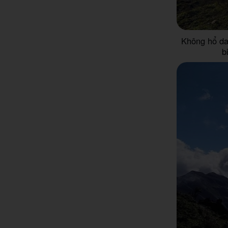
Không hổ da
b