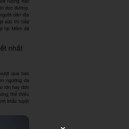
hửa ruộng bậc
-in dọc đường.
 người dân địa
i sức thì tiếp
ại tại Mỏm đá
ết nhất
 vượt qua bao
iêm ngưỡng đa
o lớn hay đơn
ông thể thiếu
nh khắc tuyệt