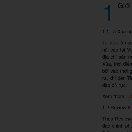
1
Giới
1.1 Tà Xùa n
Tà Xùa
là ngọ
núi cao tại V
địa chỉ săn m
Xùa, thời điể
bởi vào thời
ra, khi đến 
đào đỏ rực.
Xem thêm:
Ch
1.2 Review 9
Theo Review 
đạc chinh ph