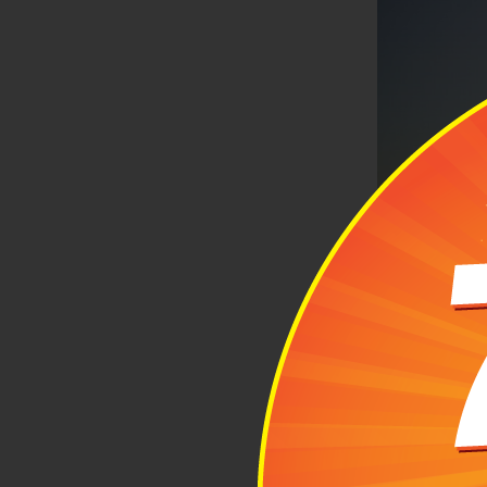
Khoảnh khắc 
làm sao! Nếu 