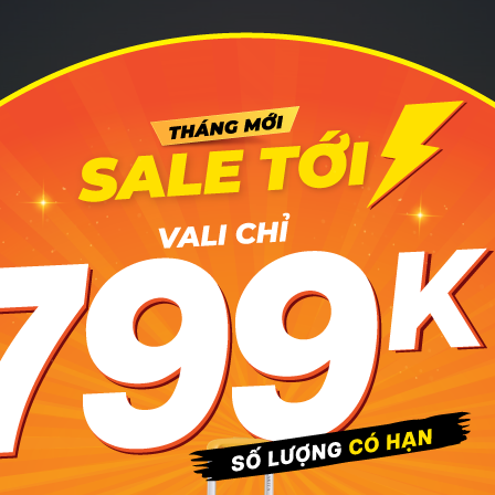
mặt trời mọc trên đỉnh Tà Xùa được cô nàng Thanh Thanh gh
muốn có được bức hình sống ảo xịn sò như vậy thì việc bạn 
cho mình một người chụp thật có tâm