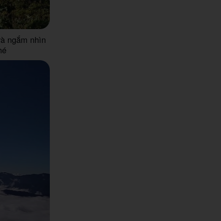
và ngắm nhìn
hé