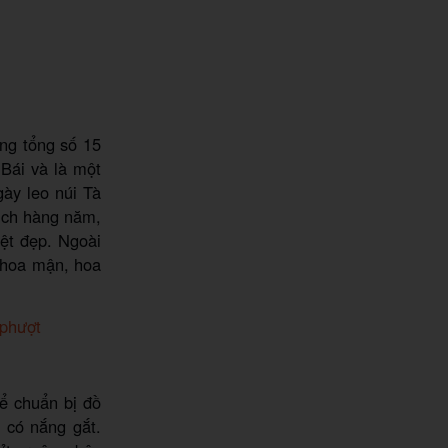
ng tổng số 15
 Bái và là một
gày leo núi Tà
lịch hàng năm,
ệt đẹp. Ngoài
 hoa mận, hoa
 phượt
ể chuẩn bị đồ
 có nắng gắt.