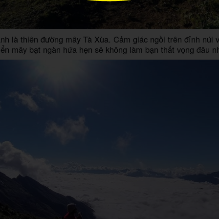
nh là thiên đường mây Tà Xùa. Cảm giác ngồi trên đỉnh núi 
iển mây bạt ngàn hứa hẹn sẽ không làm bạn thất vọng đâu n