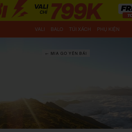
VALI
BALO
TÚI XÁCH
PHỤ KIỆN
← MIA GO YÊN BÁI