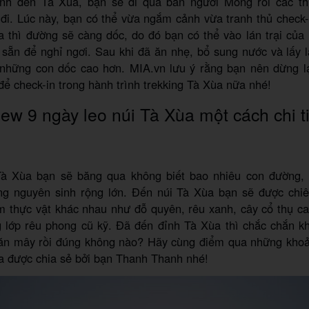
ình đến Tà Xùa, bạn sẽ đi qua bản người Mông rồi các t
đi. Lúc này, bạn có thể vừa ngắm cảnh vừa tranh thủ check
a thì đường sẽ càng dốc, do đó bạn có thể vào lán trại của
ẵn để nghỉ ngơi. Sau khi đã ăn nhẹ, bổ sung nước và lấy lạ
 những con dốc cao hơn. MIA.vn lưu ý rằng bạn nên dừng l
để check-in trong hành trình trekking Tà Xùa nữa nhé!
ew 9 ngày leo núi Tà Xùa một cách chi ti
à Xùa bạn sẽ băng qua không biết bao nhiêu con đường,
ng nguyên sinh rộng lớn. Đến núi Tà Xùa bạn sẽ được ch
m thực vật khác nhau như đỗ quyên, rêu xanh, cây cổ thụ ca
g lớp rêu phong cũ kỹ. Đã đến đỉnh Tà Xùa thì chắc chắn kh
săn mây rồi đúng không nào? Hãy cùng điểm qua những khoả
a được chia sẻ bởi bạn Thanh Thanh nhé!