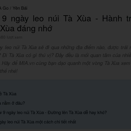
A Go
/
Yên Bái
 9 ngày leo núi Tà Xùa - Hành tr
 Xùa đáng nhớ
680 lượt xem
y leo núi Tà Xùa sẽ đi qua những địa điểm nào, được trải
? Đi Tà Xùa có gì thú vị? Đây đều là mối quan tâm của nhiề
h. Hãy để MIA.vn cùng bạn dạo quanh một vòng Tà Xùa xem 
thế nhé!
về Tà Xùa
a nằm ở đâu?
w 9 ngày leo núi Tà Xùa - Đường lên Tà Xùa dễ hay khó?
ày leo núi Tà Xùa một cách chi tiết nhất