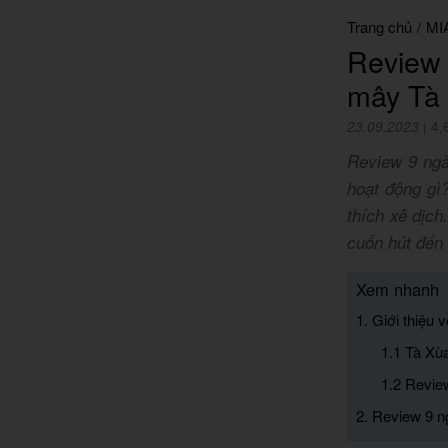
Trang chủ
/
MI
Review
mây Tà
23.09.2023
|
4,
Review 9 ngà
hoạt động gì
thích xê dịc
cuốn hút đến 
Xem nhanh
1. Giới thiệu 
1.1 Tà Xù
1.2 Revie
2. Review 9 ng