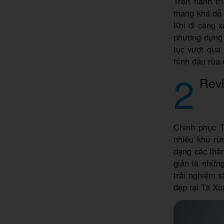
Trên hành tr
thang khá dễ 
Khi đi càng x
phương dựng s
tục vượt qua
hình đầu rùa 
2
Revi
Chinh phục T
nhiêu khu rừ
dạng các thả
giản là nhữn
trải nghiệm 
đẹp tại Tà Xù