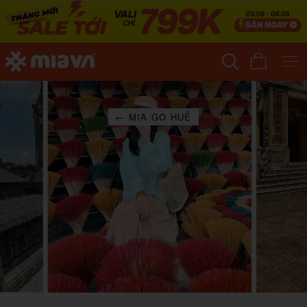
← MIA GO HUẾ