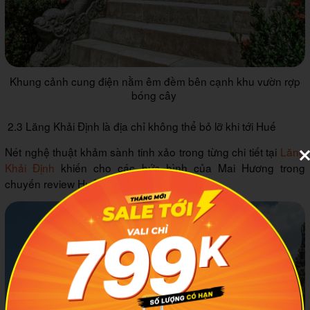
Khung cảnh cung điện nằm êm đềm bên cạnh khu vườn rợp
bóng cây
2.3 Lăng Khải Định là địa chỉ không thể bỏ lỡ khi tới Huế
Nét nghệ thuật khảm sành tinh xảo trong từng chi tiết tại
Lăng
Khải Định
khiến cho các bức hình của Mai Hương trong
chuyến review Huế trở nên vô cùng đặc biệt.