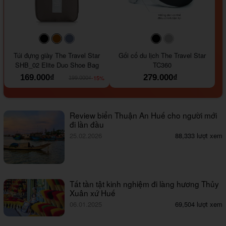
#000000
#964B00
#647290
#000000
#a9a9a9
Túi đựng giày The Travel Star
Gối cổ du lịch The Travel Star
SHB_02 Elite Duo Shoe Bag
TC360
169.000₫
279.000₫
-15%
199.000₫
Review biển Thuận An Huế cho người mới
đi lần đầu
25.02.2026
88,333 lượt xem
Tất tần tật kinh nghiệm đi làng hương Thủy
Xuân xứ Huế
06.01.2025
69,504 lượt xem