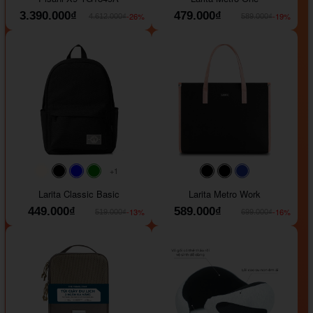
3.390.000₫
479.000₫
-26%
-19%
4.612.000₫
589.000₫
+1
#faf0e6
#000000
#0000FF
#008000
#000000
#000000
#1e35a5
Larita Classic Basic
Larita Metro Work
449.000₫
589.000₫
-13%
-16%
519.000₫
699.000₫