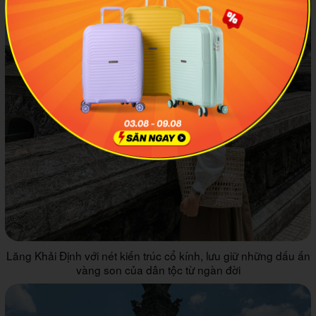
Lăng Khải Định với nét kiến trúc cổ kính, lưu giữ những dấu ấn
vàng son của dân tộc từ ngàn đời