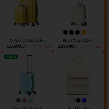
+1
#000000
#000000
#000000
#ffa500
Combo 2 VALI Larita Sena
Pisani Classic FZA01
1.899.000₫
2.199.000₫
-60%
-26%
4.700.000₫
2.990.000₫
Freeship
#40454a
#b76e79
#9ad8e7
#ffffff
#faf0e6
#000000
#0000FF
Pisani X9 YG1849A
Larita Metro One