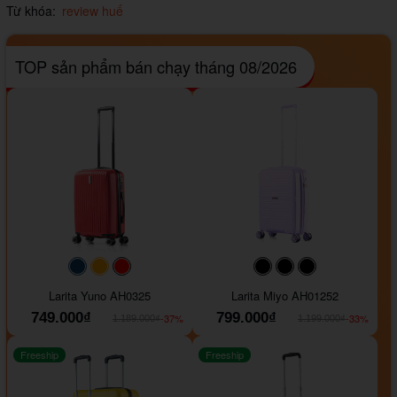
Từ khóa:
review huế
TOP sản phẩm bán chạy tháng 08/2026
#093f69
#ffa500
#FF0000
#000000
#000000
#000000
Larita Yuno AH0325
Larita Miyo AH01252
749.000₫
799.000₫
-37%
-33%
1.189.000₫
1.199.000₫
Freeship
Freeship