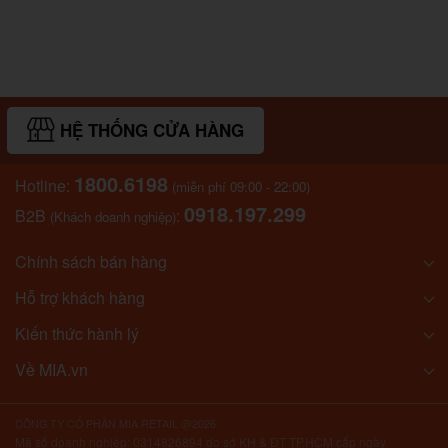
HỆ THỐNG CỬA HÀNG
1800.6198
Hotline:
(miễn phí 09:00 - 22:00)
0918.197.299
B2B
:
(Khách doanh nghiệp)
Chính sách bán hàng
Hỗ trợ khách hàng
Kiến thức hành lý
Về MIA.vn
CÔNG TY CỔ PHẦN MIA RETAIL @2026
Mã số doanh nghiệp: 0314826894 do sở KH & ĐT TP.HCM cấp ngày