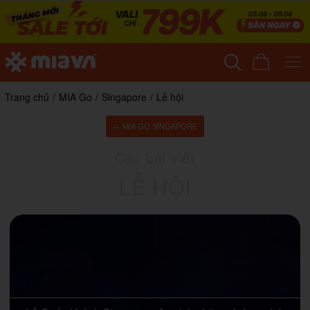
Trang chủ
/
MIA Go
/
Singapore
/
Lễ hội
← MIA GO SINGAPORE
Các bài viết
LỄ HỘI