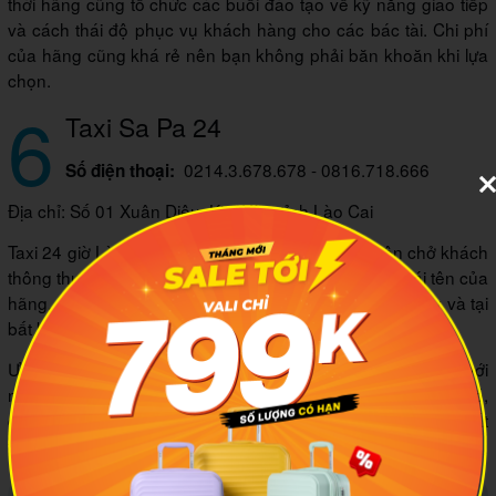
thời hãng cũng tổ chức các buổi đào tạo về kỹ năng giao tiếp
và cách thái độ phục vụ khách hàng cho các bác tài. Chi phí
của hãng cũng khá rẻ nên bạn không phải băn khoăn khi lựa
chọn.
6
Taxi Sa Pa 24
0214.3.678.678 - 0816.718.666
Số điện thoại:
Địa chỉ: Số 01 Xuân Diệu, Kim Tân, tỉnh Lào Cai
Taxi 24 giờ Lào Cai ngoài cung cấp dịch vụ chuyên chở khách
thông thường còn cho thuê xe theo hợp đồng. Như cái tên của
hãng, taxi 24 giờ cung cấp dịch vụ suốt 24 giờ mỗi ngày và tại
bất kỳ địa điểm nào bạn cần.
Ưu điểm nổi bật của hãng chính là chất lượng của xe với
những “chiếc xế” mới cùng nội thất sang trọng. Bên cạnh đó,
các tài xế luôn thân thiện và phục vụ khách hàng một cách rất
tận tâm.