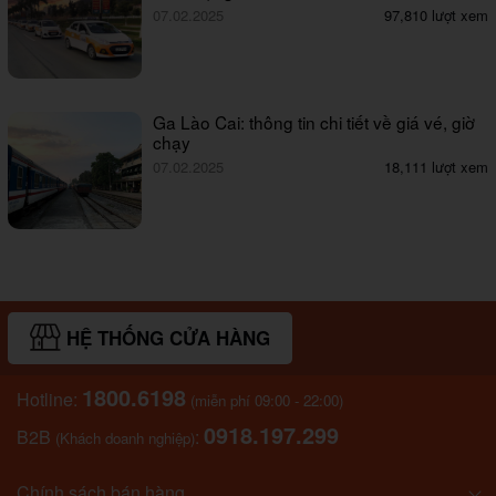
07.02.2025
97,810 lượt xem
Ga Lào Cai: thông tin chi tiết về giá vé, giờ
chạy
07.02.2025
18,111 lượt xem
HỆ THỐNG CỬA HÀNG
1800.6198
Hotline:
(miễn phí 09:00 - 22:00)
0918.197.299
B2B
:
(Khách doanh nghiệp)
Chính sách bán hàng