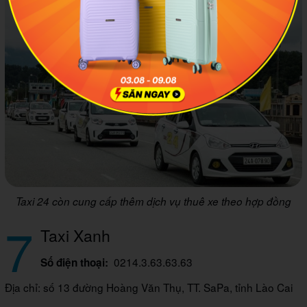
Taxi 24 còn cung cấp thêm dịch vụ thuê xe theo hợp đồng
7
Taxi Xanh
0214.3.63.63.63
Số điện thoại:
Địa chỉ: số 13 đường Hoàng Văn Thụ, TT. SaPa, tỉnh Lào Cai