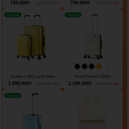
749.000₫
799.000₫
-37%
-33%
1.189.000₫
1.199.000₫
Freeship
Freeship
+1
#000000
#000000
#000000
#ffa500
Combo 2 VALI Larita Sena
Pisani Classic FZA01
1.899.000₫
2.199.000₫
-60%
-26%
4.700.000₫
2.990.000₫
Freeship