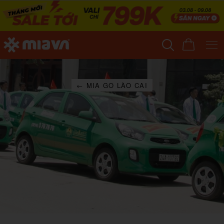
← MIA GO LÀO CAI