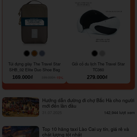
#000000
#964B00
#647290
#000000
#a9a9a9
Túi đựng giày The Travel Star
Gối cổ du lịch The Travel Star
SHB_02 Elite Duo Shoe Bag
TC360
169.000₫
279.000₫
-15%
199.000₫
Hướng dẫn đường đi chợ Bắc Hà cho người
mới đến lần đầu
31.07.2025
142,944 lượt xem
Top 10 hãng taxi Lào Cai uy tín, giá rẻ và
chất lượng tốt nhất