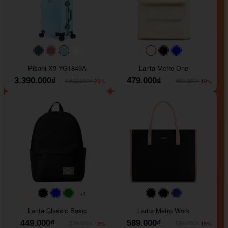
#40454a
#b76e79
#9ad8e7
#ffffff
#faf0e6
#000000
#0000FF
Pisani X9 YG1849A
Larita Metro One
3.390.000₫
479.000₫
-26%
-19%
4.612.000₫
589.000₫
+1
#faf0e6
#000000
#0000FF
#008000
#000000
#000000
#1e35a5
Larita Classic Basic
Larita Metro Work
449.000₫
589.000₫
-13%
-16%
519.000₫
699.000₫