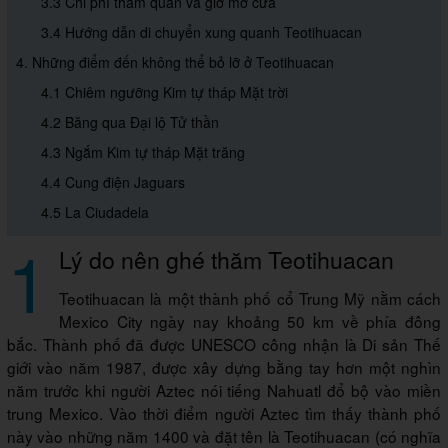
3.3 Chi phí tham quan và giờ mở cửa
3.4 Hướng dẫn di chuyển xung quanh Teotihuacan
4. Những điểm đến không thể bỏ lỡ ở Teotihuacan
4.1 Chiêm ngưỡng Kim tự tháp Mặt trời
4.2 Băng qua Đại lộ Tử thần
4.3 Ngắm Kim tự tháp Mặt trăng
4.4 Cung điện Jaguars
4.5 La Ciudadela
1
Lý do nên ghé thăm Teotihuacan
Teotihuacan là một thành phố cổ Trung Mỹ nằm cách
Mexico City ngày nay khoảng 50 km về phía đông
bắc. Thành phố đã được UNESCO công nhận là Di sản Thế
giới vào năm 1987, được xây dựng bằng tay hơn một nghìn
năm trước khi người Aztec nói tiếng Nahuatl đổ bộ vào miền
trung Mexico. Vào thời điểm người Aztec tìm thấy thành phố
này vào những năm 1400 và đặt tên là Teotihuacan (có nghĩa