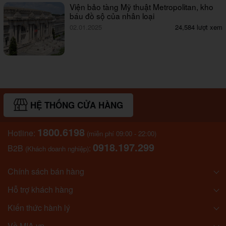
Viện bảo tàng Mỹ thuật Metropolitan, kho
báu đồ sộ của nhân loại
02.01.2025
24,584 lượt xem
HỆ THỐNG CỬA HÀNG
1800.6198
Hotline:
(miễn phí 09:00 - 22:00)
0918.197.299
B2B
:
(Khách doanh nghiệp)
Chính sách bán hàng
Hỗ trợ khách hàng
Kiến thức hành lý
Về MIA.vn