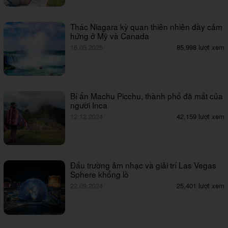
Thác Niagara kỳ quan thiên nhiên đầy cảm
hứng ở Mỹ và Canada
16.05.2025
85,998 lượt xem
Bí ẩn Machu Picchu, thành phố đã mất của
người Inca
12.12.2024
42,159 lượt xem
Đấu trường âm nhạc và giải trí Las Vegas
Sphere khổng lồ
22.09.2024
25,401 lượt xem