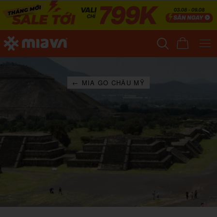
← MIA GO CHÂU MỸ