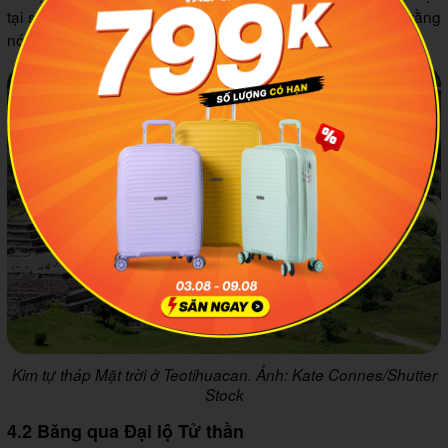
tại sao cấu trúc này lại được dựng lên. Có giả thuyết cho rằng
nó được xây dựng cho một vị thần.
Kim tự tháp Mặt trời ở Teotihuacan. Ảnh: Kate Connes/Shutter
Stock
4.2 Băng qua Đại lộ Tử thần