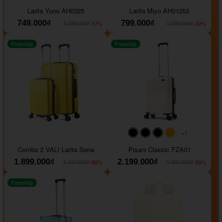
#093f69
#ffa500
#FF0000
#000000
#000000
#000000
Larita Yuno AH0325
Larita Miyo AH01252
749.000₫
799.000₫
-37%
-33%
1.189.000₫
1.199.000₫
Freeship
Freeship
+1
#000000
#000000
#000000
#ffa500
Combo 2 VALI Larita Sena
Pisani Classic FZA01
1.899.000₫
2.199.000₫
-60%
-26%
4.700.000₫
2.990.000₫
Freeship