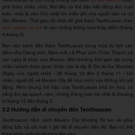
ghé thăm nhiều nhất. Nơi đây có thể đặc biệt đông đúc cuối
tuần, nhất là vào Chủ nhật khi miễn phí cho người dân và cư
dân Mexico. Thời gian tốt nhất để ghé thăm Teotihuacan theo
kinh nghiệm du lịch
là vào những tháng mùa thấp điểm (tháng
4-tháng 9).
Bạn nên tránh đến thăm Teotihuacan trong mùa du lịch cao
điểm như Giáng sinh, Năm mới, Lễ Phục sinh (Tuần Thánh) và
các ngày lễ khác của Mexico. Một khoảng thời gian tập trung
nhiều khách tham quan khác nữa là dịp lễ Dia de los Muertos
(Ngày của người chết) - 26 tháng 10 đến 2 tháng 11 - khi
nhiều người đổ về Mexico City để hòa mình vào không khí sôi
động. Nhìn chung khí hậu của Teotihuacan khá ôn hòa, có
nắng ấm áp quanh năm, những tháng mát mẻ nhất là khoảng
từ tháng 12 đến tháng 2.
3.2 Hướng dẫn di chuyển đến Teotihuacan
Teotihuacan nằm cách Mexico City khoảng 50 km về phía
đông bắc và chỉ mất 1 giờ để di chuyển đến đó. Bạn có thể
tham khảo một số phương tiện sau: