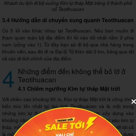
Khách du lịch đi bộ xuống Kim tự tháp Mặt trăng ở thành phố
cổ Teotihuacan
3.4 Hướng dẫn di chuyển xung quanh Teotihuacan
Có 5 lối vào khác nhau tại Teotihuacan. Nếu bạn muốn đi
tham quan toàn bộ địa điểm thì lối vào tốt nhất nằm ở phía
nam (cổng vào 1). Từ đây bạn sẽ đi bộ qua nhà hàng trong
khuôn viên, sau đó đi ra Đại lộ Tử thần dài 2 km, băng qua tất
cả các di tích chính của địa điểm.
4
Những điểm đến không thể bỏ lỡ ở
Teotihuacan
4.1 Chiêm ngưỡng Kim tự tháp Mặt trời
Với chiều cao khoảng 65 m, Kim tự tháp Mặt trời là công trình
kiến trúc lớn nhất tại tàn tích Teotihuacan và là một trong
những kim tự tháp cao nhất thế giới. Được xây dựng vào
khoảng năm 200, Kim tự tháp Mặt trời được làm từ sáu kim tự
tháp, mỗi kim tự tháp nằm xếp chồng lên nhau, bên dưới tất cả
là một hang động. Đến nay người ta vẫn chưa thể lý giải được