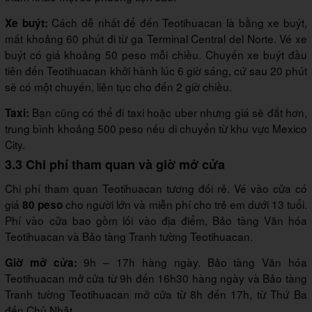
Cách dễ nhất để đến Teotihuacan là bằng xe buýt,
Xe buýt:
mất khoảng 60 phút đi từ ga Terminal Central del Norte. Vé xe
buýt có giá khoảng 50 peso mỗi chiều. Chuyến xe buýt đầu
tiên đến Teotihuacan khởi hành lúc 6 giờ sáng, cứ sau 20 phút
sẽ có một chuyến, liên tục cho đến 2 giờ chiều.
Bạn cũng có thể đi taxi hoặc uber nhưng giá sẽ đắt hơn,
Taxi:
trung bình khoảng 500 peso nếu di chuyển từ khu vực Mexico
City.
3.3 Chi phí tham quan và giờ mở cửa
Chi phí tham quan Teotihuacan tương đối rẻ. Vé vào cửa có
giá
cho người lớn và miễn phí cho trẻ em dưới 13 tuổi.
80 peso
Phí vào cửa bao gồm lối vào địa điểm, Bảo tàng Văn hóa
Teotihuacan và Bảo tàng Tranh tường Teotihuacan.
9h – 17h hàng ngày. Bảo tàng Văn hóa
Giờ mở cửa:
Teotihuacan mở cửa từ 9h đến 16h30 hàng ngày và Bảo tàng
Tranh tường Teotihuacan mở cửa từ 8h đến 17h, từ Thứ Ba
đến Chủ Nhật.