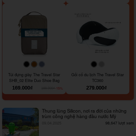
#000000
#964B00
#647290
#000000
#a9a9a9
Túi đựng giày The Travel Star
Gối cổ du lịch The Travel Star
SHB_02 Elite Duo Shoe Bag
TC360
169.000₫
279.000₫
-15%
199.000₫
Thung lũng Silicon, nơi ra đời của những
trùm công nghệ hàng đầu nước Mỹ
09.04.2025
98,647 lượt xem