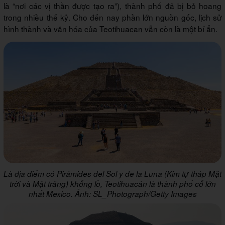
là “nơi các vị thần được tạo ra”), thành phố đã bị bỏ hoang
trong nhiều thế kỷ. Cho đến nay phần lớn nguồn gốc, lịch sử
hình thành và văn hóa của Teotihuacan vẫn còn là một bí ẩn.
Là địa điểm có Pirámides del Sol y de la Luna (Kim tự tháp Mặt
trời và Mặt trăng) khổng lồ, Teotihuacán là thành phố cổ lớn
nhất Mexico. Ảnh: SL_Photograph/Getty Images