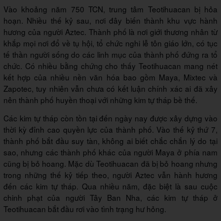
Vào khoảng năm 750 TCN, trung tâm Teotihuacan bị hỏa
hoạn. Nhiều thế kỷ sau, nơi đây biến thành khu vực hành
hương của người Aztec. Thành phố là nơi giới thương nhân từ
khắp mọi nơi đổ về tụ hội, tổ chức nghi lễ tôn giáo lớn, có tục
tế thần người sống do các linh mục của thành phố đứng ra tổ
chức. Có nhiều bằng chứng cho thấy Teotihuacan mang nét
kết hợp của nhiều nền văn hóa bao gồm Maya, Mixtec và
Zapotec, tuy nhiên vẫn chưa có kết luận chính xác ai đã xây
nên thành phố huyền thoại với những kim tự tháp bề thế.
Các kim tự tháp còn tồn tại đến ngày nay được xây dựng vào
thời kỳ đỉnh cao quyền lực của thành phố. Vào thế kỷ thứ 7,
thành phố bắt đầu suy tàn, không ai biết chắc chắn lý do tại
sao, nhưng các thành phố khác của người Maya ở phía nam
cũng bị bỏ hoang. Mặc dù Teotihuacan đã bị bỏ hoang nhưng
trong những thế kỷ tiếp theo, người Aztec vẫn hành hương
đến các kim tự tháp. Qua nhiều năm, đặc biệt là sau cuộc
chinh phạt của người Tây Ban Nha, các kim tự tháp ở
Teotihuacan bắt đầu rơi vào tình trạng hư hỏng.