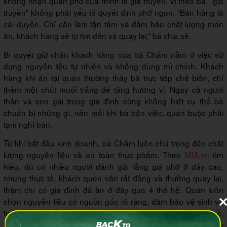
không nhận quán phở của mình là gia truyền, vì theo bà, "gia
truyền" không phải yếu tố quyết định phở ngon. “Bán hàng là
cái duyên. Chỉ cần làm tận tâm và đảm bảo chất lượng món
ăn, khách hàng sẽ tự tìm đến và quay lại,” bà chia sẻ.
Bí quyết giữ chân khách hàng của bà Châm nằm ở việc sử
dụng nguyên liệu tự nhiên và không dùng mì chính. Khách
hàng khi ăn tại quán thường thấy bà trực tiếp chế biến, chỉ
thêm một chút muối trắng để tăng hương vị. Ngay cả người
thân và con gái trong gia đình cũng không biết cụ thể bà
chuẩn bị những gì, nên mỗi khi bà bận việc, quán buộc phải
tạm nghỉ bán.
Từ khi bắt đầu kinh doanh, bà Châm luôn chú trọng đến chất
lượng nguyên liệu và an toàn thực phẩm. Theo
MIA.vn
tìm
hiểu, dù có nhiều người đánh giá rằng giá phở ở đây cao,
nhưng thực tế, khách quen vẫn rất đông và thường quay lại,
thậm chí có gia đình đã ăn ở đây qua 4 thế hệ. Quán luôn
chọn nguyên liệu có nguồn gốc rõ ràng, đảm bảo vệ sinh và
tuyệt đối không dùng phụ gia có hại cho sức khỏe. Từ thịt gà,
bánh phở đến từng quả chanh, quả ớt, quán đều chọn lọc kỹ