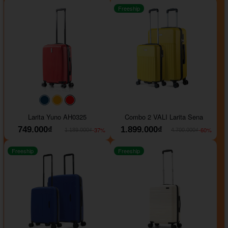
Freeship
#093f69
#ffa500
#FF0000
Larita Yuno AH0325
Combo 2 VALI Larita Sena
749.000₫
1.899.000₫
-37%
-60%
1.189.000₫
4.700.000₫
Freeship
Freeship