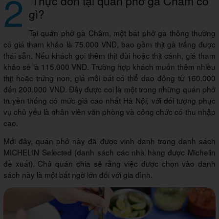
2
Thực đơn tại quán phở gà Châm có
gì?
Tại quán phở gà Châm, một bát phở gà thông thường
có giá tham khảo là 75.000 VND, bao gồm thịt gà trắng được
thái sẵn. Nếu khách gọi thêm thịt đùi hoặc thịt cánh, giá tham
khảo sẽ là 115.000 VND. Trường hợp khách muốn thêm nhiều
thịt hoặc trứng non, giá mỗi bát có thể dao động từ 160.000
đến 200.000 VND. Đây được coi là một trong những quán phở
truyền thống có mức giá cao nhất Hà Nội, với đối tượng phục
vụ chủ yếu là nhân viên văn phòng và công chức có thu nhập
cao.
Mới đây, quán phở này đã được vinh danh trong danh sách
MICHELIN Selected (danh sách các nhà hàng được Michelin
đề xuất). Chủ quán chia sẻ rằng việc được chọn vào danh
sách này là một bất ngờ lớn đối với gia đình.