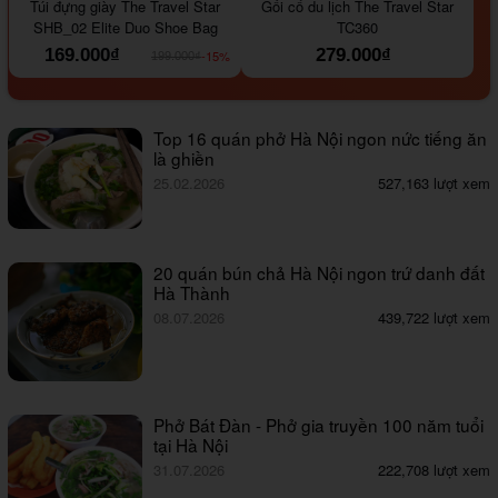
Túi đựng giày The Travel Star
Gối cổ du lịch The Travel Star
SHB_02 Elite Duo Shoe Bag
TC360
169.000₫
279.000₫
-15%
199.000₫
Top 16 quán phở Hà Nội ngon nức tiếng ăn
là ghiền
25.02.2026
527,163 lượt xem
20 quán bún chả Hà Nội ngon trứ danh đất
Hà Thành
08.07.2026
439,722 lượt xem
Phở Bát Đàn - Phở gia truyền 100 năm tuổi
tại Hà Nội
31.07.2026
222,708 lượt xem