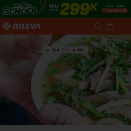
← MIA GO HÀ NỘI