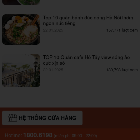
Top 10 quán bánh đúc nóng Hà Nội thơm
ngon nức tiếng
22.01.2025
157,771 lượt xem
TOP 10 Quán cafe Hồ Tây view sống ảo
cực xịn sò
22.01.2025
139,793 lượt xem
HỆ THỐNG CỬA HÀNG
1800.6198
Hotline:
(miễn phí 09:00 - 22:00)