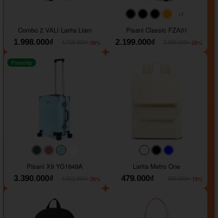
+1
#000000
#000000
#000000
#ffa500
Combo 2 VALI Larita Liam
Pisani Classic FZA01
1.998.000₫
2.199.000₫
-58%
-26%
4.718.000₫
2.990.000₫
Freeship
#40454a
#b76e79
#9ad8e7
#ffffff
#faf0e6
#000000
#0000FF
Pisani X9 YG1849A
Larita Metro One
3.390.000₫
479.000₫
-26%
-19%
4.612.000₫
589.000₫