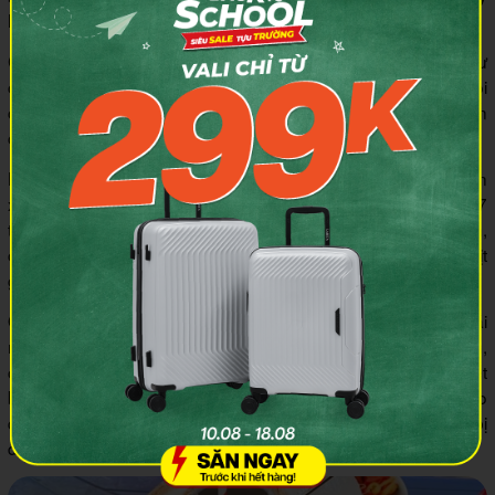
lưỡng từ những nhà cung cấp uy tín.
Chủ quán cũng nhấn mạnh: “Tôi nấu cho khách giống như
cách tôi nấu cho gia đình. Hơn 30 năm bán phở, ngày nào tôi
cũng ăn phở gà, thậm chí có hôm ăn 2-3 bát. Các nhân viên
của tôi cũng ăn phở mỗi ngày.”
Mỗi ngày, bà Châm trực tiếp sơ chế gà và sử dụng phần
xương để nấu nước dùng. Nước dùng được ninh khoảng 7
tiếng cùng các loại thảo mộc. Với hơn 30 năm kinh nghiệm,
chỉ cần nhìn màu da, bà có thể biết gà đã chín đúng độ. Thịt
gà được thái dày, không bị nát, chắc thịt, da vàng giòn.
Quán sử dụng bánh phở thái tay để bánh mềm hơn so với thái
máy, nhưng loại bánh này dễ nát và không có chất bảo quản,
chỉ để được ở nhiệt độ thường khoảng 4 giờ. Mỗi khi gần hết
bánh, bà Châm sẽ gọi cơ sở quen giao hàng thêm. Để bảo
quản trong những ngày nóng, khu vực quầy được trang bị
điều hòa và quạt làm mát.