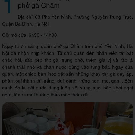
1
phở gà Châm
Địa chỉ: 68 Phố Yên Ninh, Phường Nguyễn Trung Trực,
Quận Ba Đình, Hà Nội
Giờ mở cửa: 6h30 - 14h00
Ngay từ 7h sáng, quán phở gà Châm trên phố Yên Ninh, Hà
Nội đã nhộn nhịp khách. Từ chủ quán đến nhân viên tất bật
chào hỏi, sắp xếp thịt gà, trụng phở, thêm gia vị và rắc lá
chanh thái nhỏ và chan nước dùng vào từng bát. Ngay cửa
quán, một chiếc bàn inox đặt sẵn những khay thịt gà đầy ắp,
phân loại thành thịt trắng, đùi, cánh, trứng non, mề, gan... Bên
cạnh đó là nồi nước dùng luôn sôi sùng sục, bốc khói nghi
ngút, tỏa ra mùi hương thảo mộc thơm dịu.