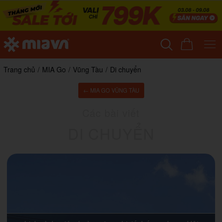
Trang chủ
/
MIA Go
/
Vũng Tàu
/
Di chuyển
← MIA GO VŨNG TÀU
Các bài viết
DI CHUYỂN