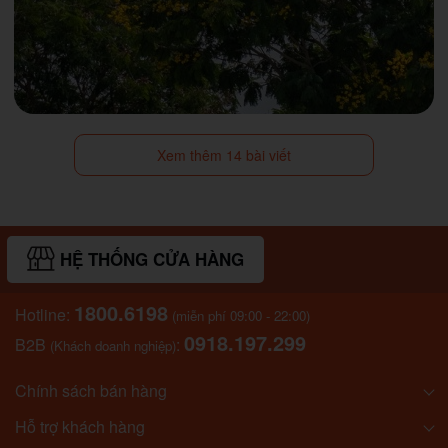
Xem thêm 14 bài viết
HỆ THỐNG CỬA HÀNG
1800.6198
Hotline:
(miễn phí 09:00 - 22:00)
0918.197.299
B2B
:
(Khách doanh nghiệp)
Chính sách bán hàng
Hỗ trợ khách hàng