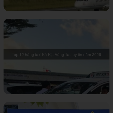
Top 12 hãng taxi Bà Rịa Vũng Tàu uy tín năm 2026