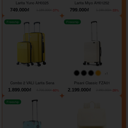
Larita Yuno AH0325
Larita Miyo AH01252
749.000₫
799.000₫
-37%
-33%
1.189.000₫
1.199.000₫
Freeship
Freeship
+1
#000000
#000000
#000000
#ffa500
Combo 2 VALI Larita Sena
Pisani Classic FZA01
1.899.000₫
2.199.000₫
-60%
-26%
4.700.000₫
2.990.000₫
Freeship