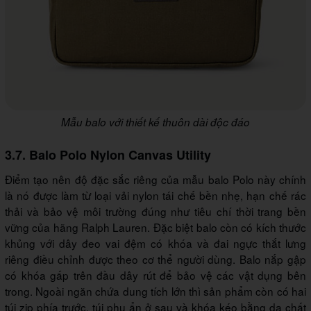
Mẫu balo với thiết kế thuôn dài độc đáo
3.7. Balo Polo Nylon Canvas Utility
Điểm tạo nên độ đặc sắc riêng của mẫu balo Polo này chính
là nó được làm từ loại vải nylon tái chế bền nhẹ, hạn chế rác
thải và bảo vệ môi trường đúng như tiêu chí thời trang bền
vững của hãng Ralph Lauren. Đặc biệt balo còn có kích thước
khủng với dây đeo vai đệm có khóa và đai ngực thắt lưng
riêng điều chỉnh được theo cơ thể người dùng. Balo nắp gập
có khóa gấp trên đầu dây rút để bảo vệ các vật dụng bên
trong. Ngoài ngăn chứa dung tích lớn thì sản phẩm còn có hai
túi zip phía trước, túi phụ ẩn ở sau và khóa kéo bằng da chất