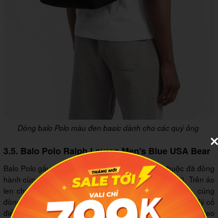
Dòng balo Polo màu đen basic dành cho các quý ông
3.5. Balo Polo Ralph Lauren Men's Blue USA Bear
Balo Polo gấu USA lấy hình ảnh chú gấu quen thuộc đã đồng
hành cùng thương hiệu Ralph Lauren từ thập niên 90. Trên áo
len chú gấu có in hình cờ Mỹ thể hiện tình yêu nước, cũng
đồng thời thể hiện sự đẳng cấp và tinh tế của một nước Mỹ cổ
điển. Sản phẩm được làm từ loại vải 100% cotton, có dây đeo