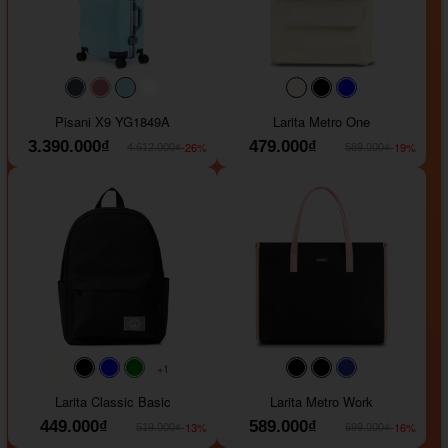
#40454a
#b76e79
#9ad8e7
#ffffff
#faf0e6
#000000
#0000FF
Pisani X9 YG1849A
Larita Metro One
3.390.000₫
479.000₫
-26%
-19%
4.612.000₫
589.000₫
+1
#faf0e6
#000000
#0000FF
#008000
#000000
#000000
#1e35a5
Larita Classic Basic
Larita Metro Work
449.000₫
589.000₫
-13%
-16%
519.000₫
699.000₫