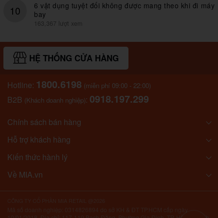
6 vật dụng tuyệt đối không được mang theo khi đi máy
10
bay
163,367 lượt xem
HỆ THỐNG CỬA HÀNG
1800.6198
Hotline:
(miễn phí 09:00 - 22:00)
0918.197.299
B2B
:
(Khách doanh nghiệp)
Chính sách bán hàng
Hỗ trợ khách hàng
Kiến thức hành lý
Về MIA.vn
CÔNG TY CỔ PHẦN MIA RETAIL @2026
Mã số doanh nghiệp: 0314826894 do sở KH & ĐT TP.HCM cấp ngày
10/01/2018. Địa chỉ: 117-119 Bạch Đằng, Phường Gia Định, TP. Hồ Chí Minh,