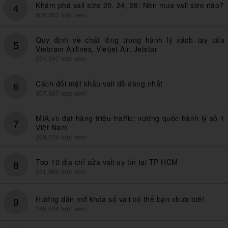
Khám phá vali size 20, 24, 28: Nên mua vali size nào?
4
500,581 lượt xem
Quy định về chất lỏng trong hành lý xách tay của
5
Vietnam Airlines, Vietjet Air, Jetstar
374,347 lượt xem
Cách đổi mật khẩu vali dễ dàng nhất
6
307,867 lượt xem
MIA.vn đạt hàng triệu traffic: vương quốc hành lý số 1
7
Việt Nam
299,014 lượt xem
Top 10 địa chỉ sửa vali uy tín tại TP HCM
8
261,904 lượt xem
Hướng dẫn mở khóa số vali có thể bạn chưa biết
9
245,534 lượt xem