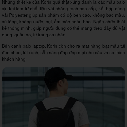
Những thiết kế của Korin quả thật xứng danh là các mẫu balo
xịn khi làm từ chất liệu vải chống rạch cao cấp, kết hợp cùng
vải Polyester giúp sản phẩm có độ bền cao, không bạc màu,
xù lông, kháng nước, bụi, ẩm mốc hoàn hảo. Ngăn chứa thiết
kế thông minh, giúp người dùng có thể mang theo đầy đủ vật
dụng, quần áo, tư trang cá nhân.
Bên cạnh balo laptop, Korin còn cho ra mắt hàng loạt mẫu túi
đeo chéo, túi xách, sẵn sàng đáp ứng mọi nhu cầu và sở thích
khách hàng.