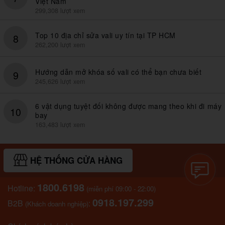
Việt Nam
299,308 lượt xem
Top 10 địa chỉ sửa vali uy tín tại TP HCM
8
262,200 lượt xem
Hướng dẫn mở khóa số vali có thể bạn chưa biết
9
245,626 lượt xem
6 vật dụng tuyệt đối không được mang theo khi đi máy
10
bay
163,483 lượt xem
HỆ THỐNG CỬA HÀNG
1800.6198
Hotline:
(miễn phí 09:00 - 22:00)
0918.197.299
B2B
:
(Khách doanh nghiệp)