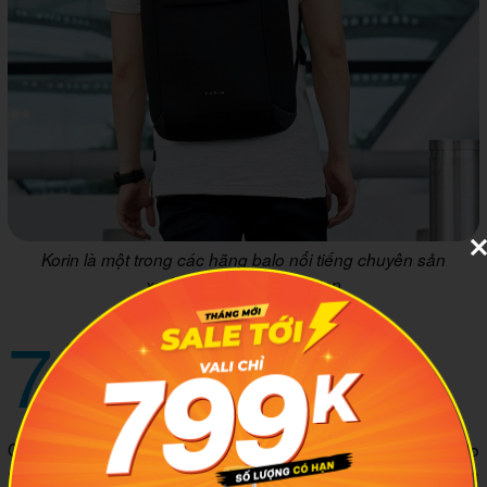
Korin là một trong các hãng balo nổi tiếng chuyên sản
xuất các dòng balo laptop
7
Simplecarry
Các mẫu balo xịn đến từ Simplecarry, một trong các hãng balo
nổi tiếng hiện nay, được sản xuất theo tiêu chuẩn Nhật Bản