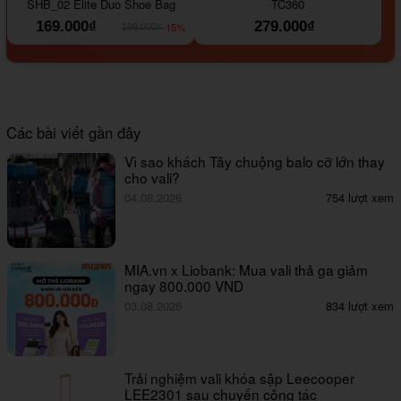
SHB_02 Elite Duo Shoe Bag
TC360
169.000₫
279.000₫
-15%
199.000₫
Các bài viết gần đây
Vì sao khách Tây chuộng balo cỡ lớn thay
cho vali?
04.08.2026
754 lượt xem
MIA.vn x Liobank: Mua vali thả ga giảm
ngay 800.000 VND
03.08.2026
834 lượt xem
Trải nghiệm vali khóa sập Leecooper
LEE2301 sau chuyến công tác