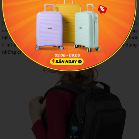
dựa trên cảm hứng từ phong cách Hàn Quốc và Mỹ.
Không tập trung vào một phân khúc khách hàng cụ thể,
Simplecarry đã cho ra mắt hàng loạt những BST balo xịn dành
cho cả nam và nữ với phối màu hiện đại, trẻ trung. Thương
hiệu cũng sử dụng hoàn toàn chất liệu vải cao cấp, đồng thời
tỉ mỉ trong từng đường kim mũi chỉ, trao đến tay người dùng
những chiếc balo xịn, bền bỉ theo thời gian sử dụng.