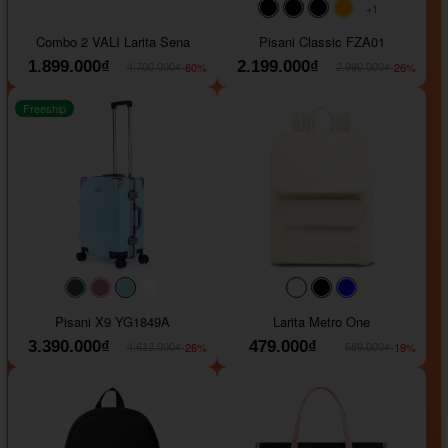
+1
#000000
#000000
#000000
#ffa500
Combo 2 VALI Larita Sena
Pisani Classic FZA01
1.899.000₫
2.199.000₫
-60%
-26%
4.700.000₫
2.990.000₫
Freeship
#40454a
#b76e79
#9ad8e7
#ffffff
#faf0e6
#000000
#0000FF
Pisani X9 YG1849A
Larita Metro One
3.390.000₫
479.000₫
-26%
-19%
4.612.000₫
589.000₫