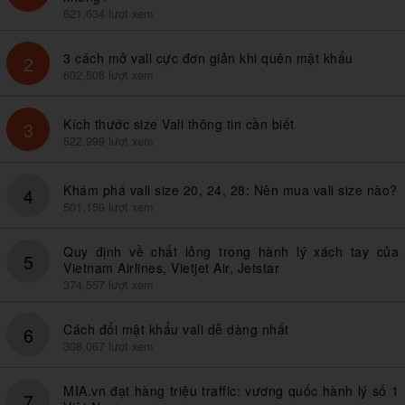
621,634 lượt xem
3 cách mở vali cực đơn giản khi quên mật khẩu
2
602,508 lượt xem
Kích thước size Vali thông tin cần biết
3
522,999 lượt xem
Khám phá vali size 20, 24, 28: Nên mua vali size nào?
4
501,159 lượt xem
Quy định về chất lỏng trong hành lý xách tay của
5
Vietnam Airlines, Vietjet Air, Jetstar
374,557 lượt xem
Cách đổi mật khẩu vali dễ dàng nhất
6
308,067 lượt xem
MIA.vn đạt hàng triệu traffic: vương quốc hành lý số 1
7