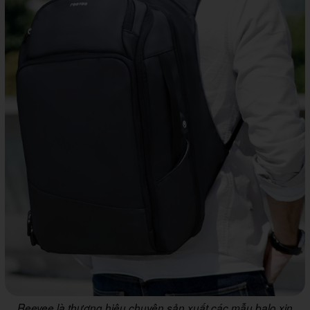
Reeyee là thương hiệu chuyên sản xuất các mẫu balo xịn