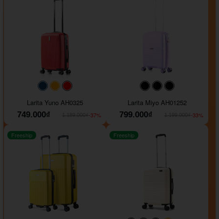
#093f69
#ffa500
#FF0000
#000000
#000000
#000000
Larita Yuno AH0325
Larita Miyo AH01252
749.000₫
799.000₫
-37%
-33%
1.189.000₫
1.199.000₫
Freeship
Freeship