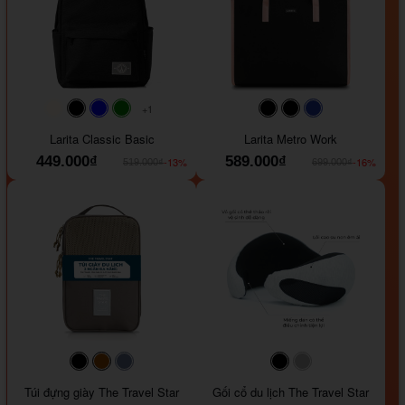
+1
#faf0e6
#000000
#0000FF
#008000
#000000
#000000
#1e35a5
Larita Classic Basic
Larita Metro Work
449.000₫
589.000₫
-13%
-16%
519.000₫
699.000₫
#000000
#964B00
#647290
#000000
#a9a9a9
Túi đựng giày The Travel Star
Gối cổ du lịch The Travel Star