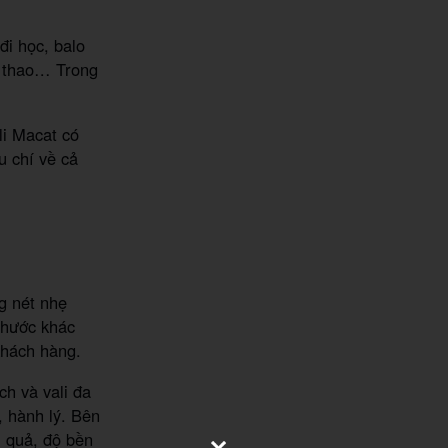
đi học, balo
hể thao… Trong
li Macat có
u chí về cả
g nét nhẹ
 thước khác
 khách hàng.
ch và vali đa
, hành lý. Bên
u quả, độ bền