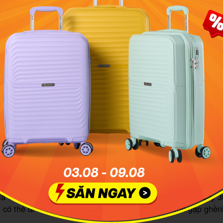
ững dòng vali Macat ghi điểm ở kiểu dáng thanh lịch, đơn g
cat có tốt không - Các tiện ích được trang bị
kéo vải
ở phân khúc giá rẻ nhưng Macat cũng được trang bị đầ
 là vali được tích hợp 4 bánh xe cao su chắc chắn, trục xoay 
 có thể di chuyển êm ái, linh hoạt trên các địa hình gập ghền