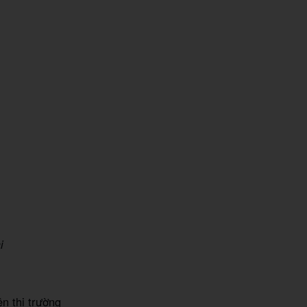
i
n thị trường