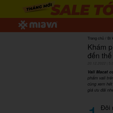
Trang chủ
/
Bí 
Khám ph
đến thế
20.12.2022
|
5,
Vali Macat c
phẩm vali trê
cùng xem hết 
giá ưu đãi nh
1
Đôi 