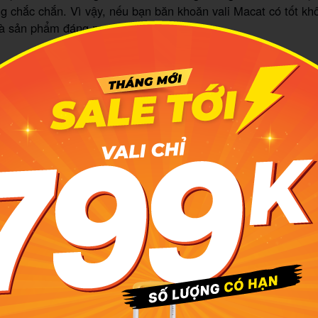
g chắc chắn. Vì vậy, nếu bạn băn khoăn vali Macat có tốt kh
 là sản phẩm đáng mua.