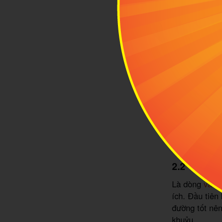
Nh
2.2 Vali Ma
Là dòng
vali 
ích. Đầu tiên
đường tốt nên
khuỷu.