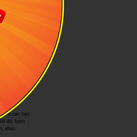
iản
y đủ các tiện
360 độ, bám
h, khúc