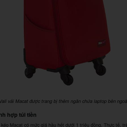
Vali vải Macat được trang bị thêm ngăn chứa laptop bên ngoà
nh hợp túi tiền
 kéo Macat có mức giá hầu hết dưới 1 triệu đồng. Thực tế, trê