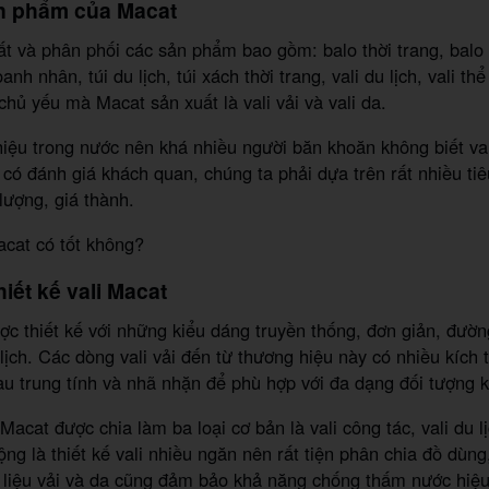
ản phẩm của Macat
t và phân phối các sản phẩm bao gồm: balo thời trang, balo 
anh nhân, túi du lịch, túi xách thời trang, vali du lịch, vali t
 chủ yếu mà Macat sản xuất là vali vải và vali da.
hiệu trong nước nên khá nhiều người băn khoăn không biết va
 có đánh giá khách quan, chúng ta phải dựa trên rất nhiều tiê
 lượng, giá thành.
acat có tốt không?
hiết kế vali Macat
ợc thiết kế với những kiểu dáng truyền thống, đơn giản, đườn
lịch. Các dòng vali vải đến từ thương hiệu này có nhiều kích
u trung tính và nhã nhặn để phù hợp với đa dạng đối tượng
acat được chia làm ba loại cơ bản là vali công tác, vali du lị
ng là thiết kế vali nhiều ngăn nên rất tiện phân chia đồ dùng
 liệu vải và da cũng đảm bảo khả năng chống thấm nước hiệ