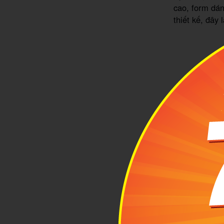
cao, form dán
thiết kế, đây