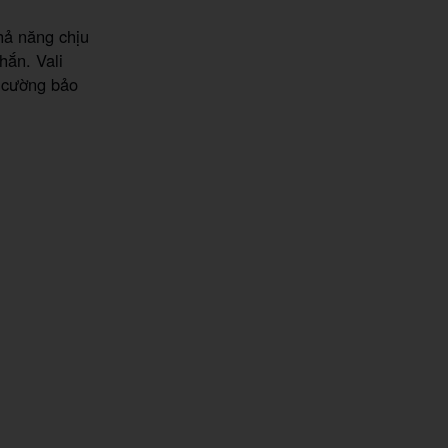
hả năng chịu
hắn. Vali
g cường bảo