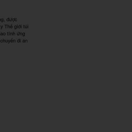
ng, được
y Thế giới túi
cao tính ứng
 chuyến đi an