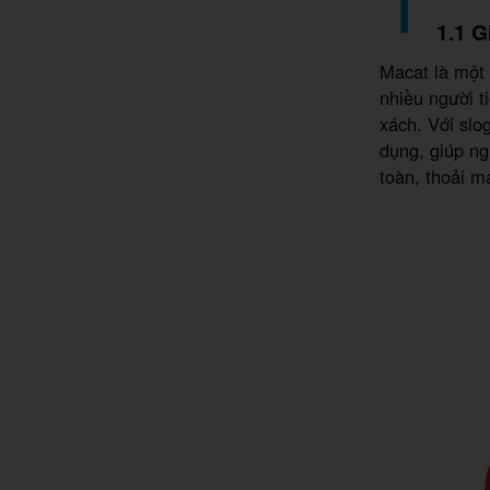
1.1 G
Macat là một
nhiều người t
xách. Với slo
dụng, giúp ng
toàn, thoải má