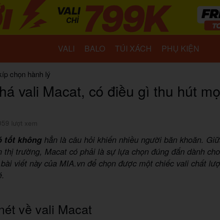
VALI
BALO
TÚI XÁCH
PHỤ KIỆN
kíp chọn hành lý
á vali Macat, có điều gì thu hút mọ
059 lượt xem
ó tốt không
hẳn là câu hỏi khiến nhiều người băn khoăn. Giữ
n thị trường, Macat có phải là sự lựa chọn đúng đắn dành ch
bài viết này của MIA.vn để chọn được một chiếc vali chất lư
é.
nét về vali Macat