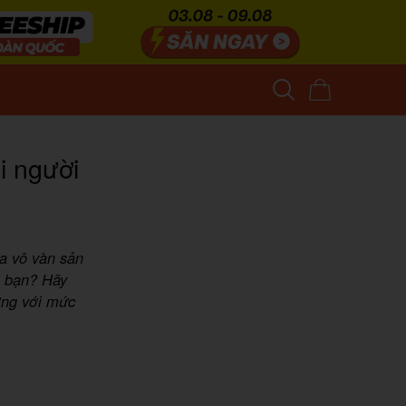
i người
a vô vàn sản
o bạn? Hãy
ợng với mức