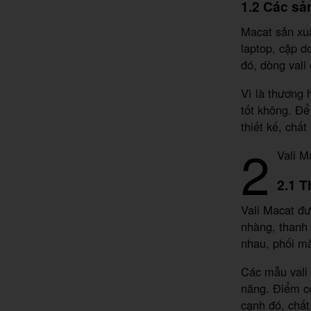
1.2 Các s
Macat sản xuấ
laptop, cặp do
đó, dòng vali
Vì là thương 
tốt không. Để
thiết kế, chất
2
Vali M
2.1 T
Vali Macat đư
nhàng, thanh 
nhau, phối mà
Các mẫu vali M
năng. Điểm cộ
cạnh đó, chất