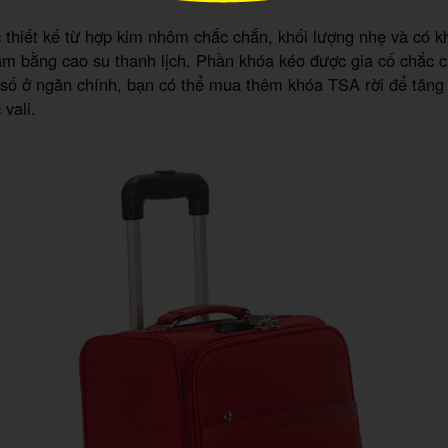
thiết kế từ hợp kim nhôm chắc chắn, khối lượng nhẹ và có k
cầm bằng cao su thanh lịch. Phần khóa kéo được gia cố chắc c
 số ở ngăn chính, bạn có thể mua thêm khóa TSA rời để tăn
 vali.