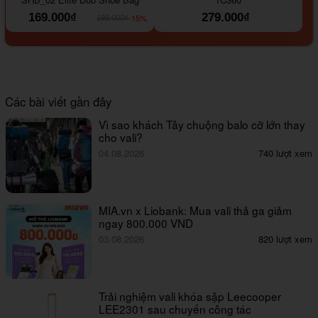
169.000₫
279.000₫
-15%
199.000₫
Các bài viết gần đây
Vì sao khách Tây chuộng balo cỡ lớn thay
cho vali?
04.08.2026
740 lượt xem
MIA.vn x Liobank: Mua vali thả ga giảm
ngay 800.000 VND
03.08.2026
820 lượt xem
Trải nghiệm vali khóa sập Leecooper
LEE2301 sau chuyến công tác