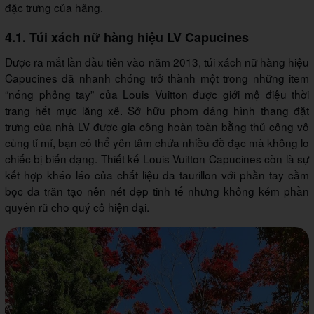
đặc trưng của hãng.
4.1. Túi xách nữ hàng hiệu LV Capucines
Được ra mắt lần đầu tiên vào năm 2013, túi xách nữ hàng hiệu
Capucines đã nhanh chóng trở thành một trong những item
“nóng phỏng tay” của Louis Vuitton được giới mộ điệu thời
trang hết mực lăng xê. Sở hữu phom dáng hình thang đặt
trưng của nhà LV được gia công hoàn toàn bằng thủ công vô
cùng tỉ mỉ, bạn có thể yên tâm chứa nhiều đồ đạc mà không lo
chiếc bị biến dạng. Thiết kế Louis Vuitton Capucines còn là sự
kết hợp khéo léo của chất liệu da taurillon với phần tay cầm
bọc da trăn tạo nên nét đẹp tinh tế nhưng không kém phần
quyến rũ cho quý cô hiện đại.