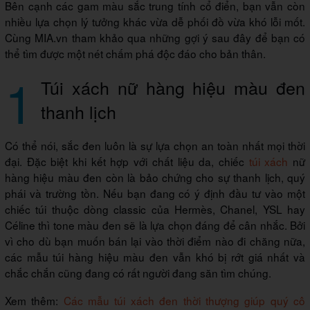
Bên cạnh các gam màu sắc trung tính cổ điển, bạn vẫn còn
nhiều lựa chọn lý tưởng khác vừa dễ phối đồ vừa khó lỗi mốt.
Cùng MIA.vn tham khảo qua những gợi ý sau đây để bạn có
thể tìm được một nét chấm phá độc đáo cho bản thân.
1
Túi xách nữ hàng hiệu màu đen
thanh lịch
Có thể nói, sắc đen luôn là sự lựa chọn an toàn nhất mọi thời
đại. Đặc biệt khi kết hợp với chất liệu da, chiếc
túi xách
nữ
hàng hiệu màu đen còn là bảo chứng cho sự thanh lịch, quý
phái và trường tồn. Nếu bạn đang có ý định đầu tư vào một
chiếc túi thuộc dòng classic của Hermès, Chanel, YSL hay
Céline thì tone màu đen sẽ là lựa chọn đáng để cân nhắc. Bởi
vì cho dù bạn muốn bán lại vào thời điểm nào đi chăng nữa,
các mẫu túi hàng hiệu màu đen vẫn khó bị rớt giá nhất và
chắc chắn cũng đang có rất người đang săn tìm chúng.
Xem thêm:
Các mẫu túi xách đen thời thượng giúp quý cô