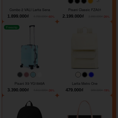
+1
#000000
#000000
#000000
#ffa500
Combo 2 VALI Larita Sena
Pisani Classic FZA01
1.899.000₫
2.199.000₫
-60%
-26%
4.700.000₫
2.990.000₫
Freeship
#40454a
#b76e79
#9ad8e7
#ffffff
#faf0e6
#000000
#0000FF
Pisani X9 YG1849A
Larita Metro One
3.390.000₫
479.000₫
-26%
-19%
4.612.000₫
589.000₫