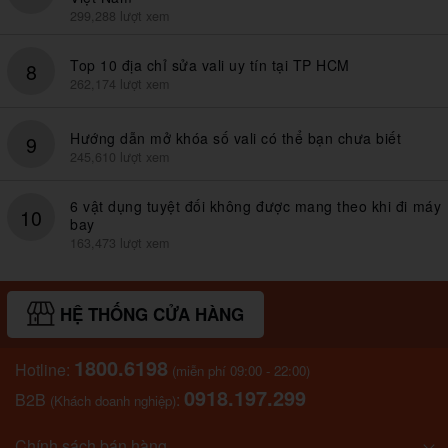
299,288 lượt xem
Top 10 địa chỉ sửa vali uy tín tại TP HCM
8
262,174 lượt xem
Hướng dẫn mở khóa số vali có thể bạn chưa biết
9
245,610 lượt xem
6 vật dụng tuyệt đối không được mang theo khi đi máy
10
bay
163,473 lượt xem
HỆ THỐNG CỬA HÀNG
1800.6198
Hotline:
(miễn phí 09:00 - 22:00)
0918.197.299
B2B
:
(Khách doanh nghiệp)
Chính sách bán hàng