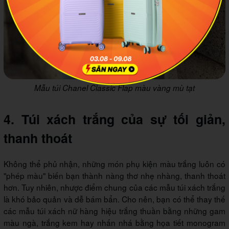
Mẫu túi Chanel Classic Flap màu vàng mù tạt
4. Túi xách trắng của sự tối giản,
thanh thoát
Không thể phủ nhận, những món phụ kiện màu trắng luôn có
"phép màu" biến bạn thành nàng thơ nhẹ nhàng, thanh thoát
hơn. Tuy nhiên, nhược điểm chung của các mẫu túi xách trắng
là khó bảo quản và dễ bám bẩn. Cho nên, bạn có thể thay thế
các mẫu túi xách nữ hàng hiệu trắng thuần bằng những gam
màu ngà, trắng kem hay nhấn nhá bằng họa tiết monogram