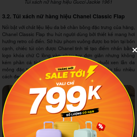
Túi xách nữ hàng hiệu Gucci Jackie 1961
3.2. Túi xách nữ hàng hiệu Chanel Classic Flap
Nổi bật với chất liệu liệu da bê chần bông đặc trưng của hãng,
Chanel Classic Flap thu hút người dùng bởi thiết kế mang hơi
hướng retro cổ điển. Sở hữu phom vuông được bo tròn tại bốn
cạnh, chiếc túi còn được Chanel tinh tế tạo điểm nhấn bằng
logo khóa chữ C lồng vào nhau tuy đơn giản nhưng không
kém phần cá tính. Chi tiết quai đeo dạng chuỗi xen lẫn da
mỏng đặc trưng của hãng cho bạn dễ dàng biến tấu nhiều
cách đeo khác nhau để phù hợp với outfit đang mặc.