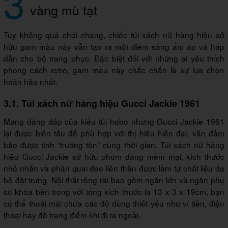
3
vàng mù tạt
Tuy không quá chói chang, chiếc túi xách nữ hàng hiệu sở
hữu gam màu này vẫn tạo ra một điểm sáng ấm áp và hấp
dẫn cho bộ trang phục. Đặc biệt đối với những ai yêu thích
phong cách retro, gam màu này chắc chắn là sự lựa chọn
hoàn hảo nhất.
3.1. Túi xách nữ hàng hiệu Gucci Jackie 1961
Mang dáng dấp của kiểu túi hobo nhưng Gucci Jackie 1961
lại được biến tấu để phù hợp với thị hiếu hiện đại, vẫn đảm
bảo được tính “trường tồn” cùng thời gian. Túi xách nữ hàng
hiệu Gucci Jackie sở hữu phom dáng mềm mại, kích thước
nhỏ nhắn và phần quai đeo liền thân được làm từ chất liệu da
bê đặt trưng. Nội thất rộng rãi bao gồm ngăn lớn và ngăn phụ
có khóa bên trong với tổng kích thước là 13 x 3 x 19cm, bạn
có thể thoải mái chứa các đồ dùng thiết yếu như ví tiền, điện
thoại hay đồ trang điểm khi đi ra ngoài.