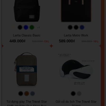
+1
#faf0e6
#000000
#0000FF
#008000
#000000
#000000
#1e35a5
Larita Classic Basic
Larita Metro Work
449.000₫
589.000₫
-13%
-16%
519.000₫
699.000₫
#000000
#964B00
#647290
#000000
#a9a9a9
Túi đựng giày The Travel Star
Gối cổ du lịch The Travel Star
SHB_02 Elite Duo Shoe Bag
TC360