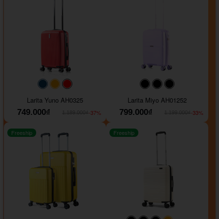
#093f69
#ffa500
#FF0000
#000000
#000000
#000000
Larita Yuno AH0325
Larita Miyo AH01252
749.000₫
799.000₫
-37%
-33%
1.189.000₫
1.199.000₫
Freeship
Freeship