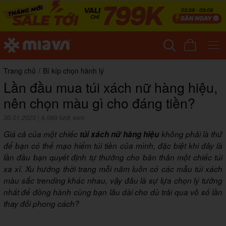
Trang chủ
/
Bí kíp chọn hành lý
Lần đầu mua túi xách nữ hàng hiệu,
nên chọn màu gì cho đáng tiền?
30.01.2023
|
6,689 lượt xem
Giá cả của một chiếc
túi xách nữ hàng hiệu
không phải là thứ
để bạn có thể mạo hiểm túi tiền của mình, đặc biệt khi đây là
lần đầu bạn quyết định tự thưởng cho bản thân một chiếc túi
xa xỉ. Xu hướng thời trang mỗi năm luôn có các mẫu túi xách
màu sắc trending khác nhau, vậy đâu là sự lựa chọn lý tưởng
nhất để đồng hành cùng bạn lâu dài cho dù trải qua vô số lần
thay đổi phong cách?