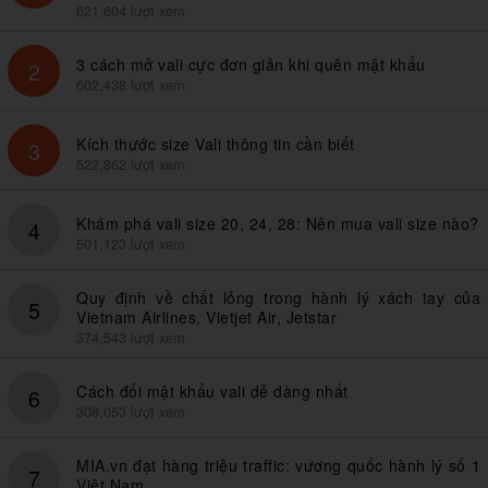
621,604 lượt xem
3 cách mở vali cực đơn giản khi quên mật khẩu
2
602,438 lượt xem
Kích thước size Vali thông tin cần biết
3
522,862 lượt xem
Khám phá vali size 20, 24, 28: Nên mua vali size nào?
4
501,123 lượt xem
Quy định về chất lỏng trong hành lý xách tay của
5
Vietnam Airlines, Vietjet Air, Jetstar
374,543 lượt xem
Cách đổi mật khẩu vali dễ dàng nhất
6
308,053 lượt xem
MIA.vn đạt hàng triệu traffic: vương quốc hành lý số 1
7
Việt Nam