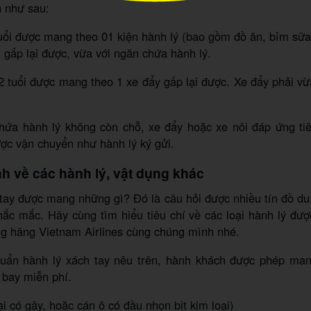
h như sau:
tuổi được mang theo 01 kiện hành lý (bao gồm đồ ăn, bỉm sữ
i gấp lại được, vừa với ngăn chứa hành lý.
2 tuổi được mang theo 1 xe đẩy gấp lại được. Xe đẩy phải vừ
hứa hành lý không còn chỗ, xe đẩy hoặc xe nôi đáp ứng ti
ược vận chuyển như hành lý ký gửi.
nh về các hành lý, vật dụng khác
tay được mang những gì? Đó là câu hỏi được nhiều tín đồ du
ắc mắc. Hãy cùng tìm hiểu tiêu chí về các loại hành lý đượ
ng hãng Vietnam Airlines cùng chúng mình nhé.
huẩn hành lý xách tay nêu trên, hành khách được phép ma
 bay miễn phí.
ại có gậy, hoặc cán ô có đầu nhọn bịt kim loại)