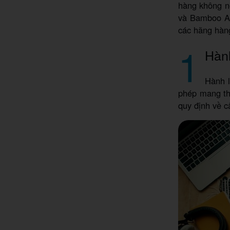
hàng không nộ
và Bamboo Ai
các hãng hàn
1
Hành
Hành l
phép mang th
quy định về c