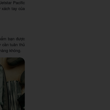
etstar Pacific
 xách tay của
phẩm bạn được
 cần tuân thủ
 hàng không.