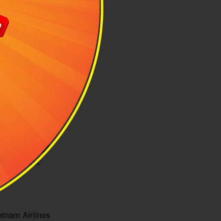
h minh họa:
etnam Airlines