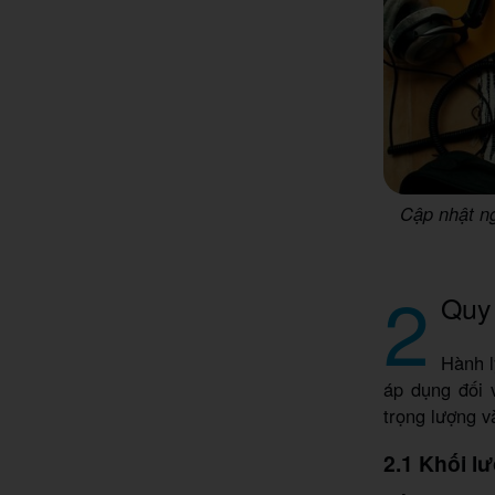
Cập nhật ng
2
Quy 
Hành l
áp dụng đối v
trọng lượng v
2.1 Khối l