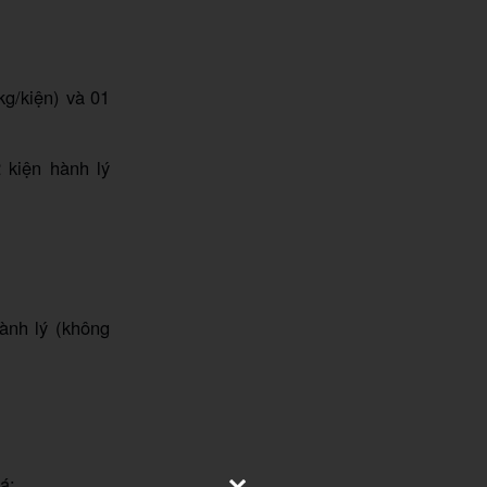
kg/kiện) và 01
 kiện hành lý
ành lý (không
á: