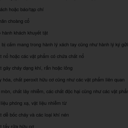
ách hoặc báo/tạp chí
khăn choàng cổ
 hành khách khuyết tật
bị cấm mang trong hành lý xách tay cũng như hành lý ký gửi
ất nổ hoặc các vật phẩm có chứa chất nổ
ất gây cháy dạng khí, rắn hoặc lỏng
y hóa, chất peroxit hữu cơ cũng như các vật phẩm liên quan
 mòn, chất lây nhiễm, các chất độc hại cũng như các vật phẩ
 liệu phóng xạ, vật liệu nhiễm từ
ất dễ bốc cháy và các loại khí nén
ất tẩy rửa hữu cơ