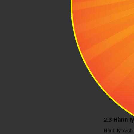
Quy định v
2.3 Hành l
Hành lý xách 