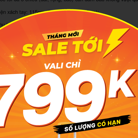
kiện xách tay: 115cm (56cm x 36cm x 23cm);
phụ kiện: 40cm x 30cm x 15cm.