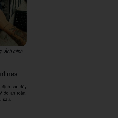
ng. Ảnh minh
rlines
y định sau đây
lý do an toàn,
u sau.