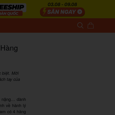
g Hàng
 biệt. Mời
ách tay của
ân nặng… dành
ịnh về hành lý
Nam có 4 hãng