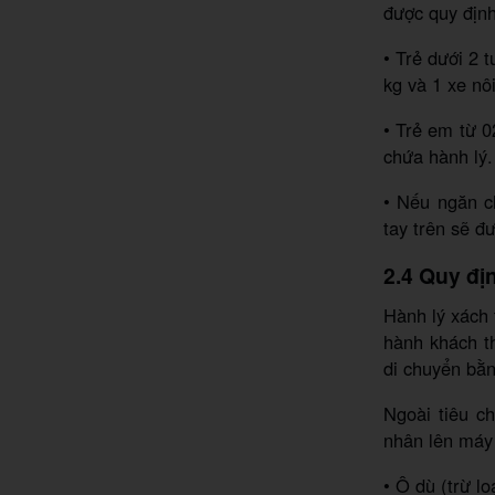
được quy địn
• Trẻ dưới 2 
kg và 1 xe nô
• Trẻ em từ 0
chứa hành lý.
• Nếu ngăn c
tay trên sẽ đ
2.4 Quy đị
Hành lý xách 
hành khách th
di chuyển bằ
Ngoài tiêu c
nhân lên máy
• Ô dù (trừ lo