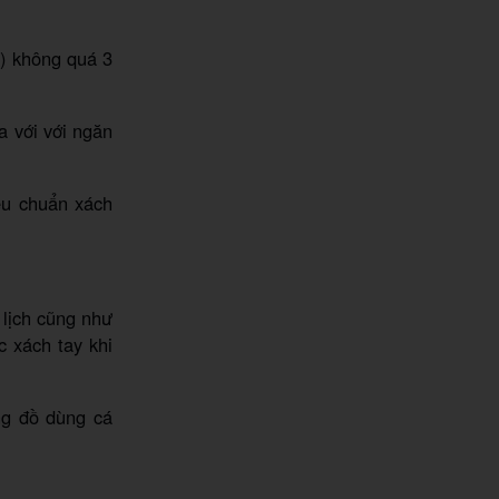
a) không quá 3
a với với ngăn
êu chuẩn xách
 lịch cũng như
c xách tay khi
ng đồ dùng cá