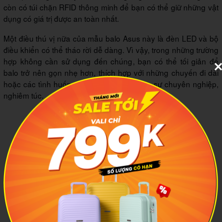
còn có túi chặn RFID thông minh để bạn có thể giữ những vật
dụng có giá trị được an toàn nhất.
Một điều thú vị nữa của mẫu balo Asus này là đèn LED và bộ
điều khiển có thể tháo rời dễ dàng. Vì vậy, trong những trường
hợp không cần sử dụng đến chúng, bạn có thể tối giản để
balo trở nên gọn nhẹ hơn, thích hợp với những chuyến đi dài
hoặc các tình huống đặc thù cần thể hiện sự chuyên nghiệp,
nghiêm túc.