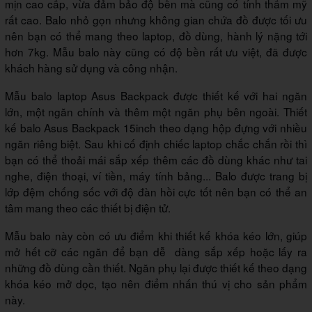
mịn cao cấp, vừa đảm bảo độ bền mà cũng có tính thẩm mỹ
rất cao. Balo nhỏ gọn nhưng không gian chứa đồ được tối ưu
nên bạn có thể mang theo laptop, đồ dùng, hành lý nặng tới
hơn 7kg. Mẫu balo này cũng có độ bền rất ưu việt, đã được
khách hàng sử dụng và công nhận.
Mẫu balo laptop Asus Backpack được thiết kế với hai ngăn
lớn, một ngăn chính và thêm một ngăn phụ bên ngoài. Thiết
kế balo Asus Backpack 15inch theo dạng hộp đựng với nhiều
ngăn riêng biệt. Sau khi cố định chiếc laptop chắc chắn rồi thì
bạn có thể thoải mái sắp xếp thêm các đồ dùng khác như tai
nghe, điện thoại, ví tiền, máy tính bảng... Balo được trang bị
lớp đệm chống sốc với độ đàn hồi cực tốt nên bạn có thể an
tâm mang theo các thiết bị điện tử.
Mẫu balo này còn có ưu điểm khi thiết kế khóa kéo lớn, giúp
mở hết cỡ các ngăn để bạn dễ dàng sắp xếp hoặc lấy ra
những đồ dùng cần thiết. Ngăn phụ lại được thiết kế theo dạng
khóa kéo mở dọc, tạo nên điểm nhấn thú vị cho sản phẩm
này.