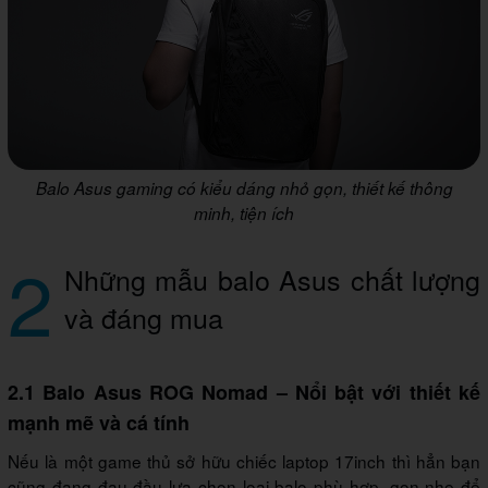
Balo Asus gaming có kiểu dáng nhỏ gọn, thiết kế thông
minh, tiện ích
2
Những mẫu balo Asus chất lượng
và đáng mua
2.1 Balo Asus ROG Nomad – Nổi bật với thiết kế
mạnh mẽ và cá tính
Nếu là một game thủ sở hữu chiếc laptop 17inch thì hẳn bạn
cũng đang đau đầu lựa chọn loại balo phù hợp, gọn nhẹ để