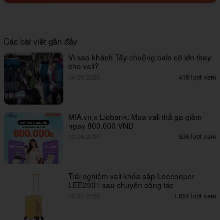
Các bài viết gần đây
Vì sao khách Tây chuộng balo cỡ lớn thay
cho vali?
04.08.2026
418 lượt xem
MIA.vn x Liobank: Mua vali thả ga giảm
ngay 800.000 VND
03.08.2026
536 lượt xem
Trải nghiệm vali khóa sập Leecooper
LEE2301 sau chuyến công tác
22.07.2026
1,654 lượt xem