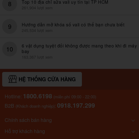
Top 10 địa chỉ sửa vali uy tín tại TP HCM
8
261,904 lượt xem
Hướng dẫn mở khóa số vali có thể bạn chưa biết
9
245,534 lượt xem
6 vật dụng tuyệt đối không được mang theo khi đi máy
10
bay
163,367 lượt xem
HỆ THỐNG CỬA HÀNG
1800.6198
Hotline:
(miễn phí 09:00 - 22:00)
0918.197.299
B2B
:
(Khách doanh nghiệp)
Chính sách bán hàng
Hỗ trợ khách hàng