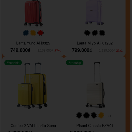
#093f69
#ffa500
#FF0000
#000000
#000000
#000000
Larita Yuno AH0325
Larita Miyo AH01252
749.000₫
799.000₫
-37%
-33%
1.189.000₫
1.199.000₫
Freeship
Freeship
+1
#000000
#000000
#000000
#ffa500
Combo 2 VALI Larita Sena
Pisani Classic FZA01