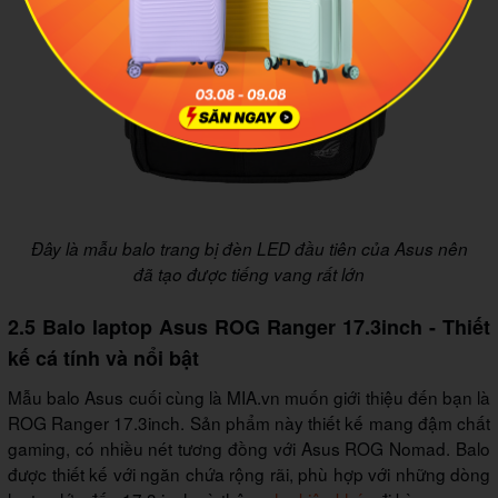
Đây là mẫu balo trang bị đèn LED đầu tiên của Asus nên
đã tạo được tiếng vang rất lớn
2.5 Balo laptop Asus ROG Ranger 17.3inch - Thiết
kế cá tính và nổi bật
Mẫu balo Asus cuối cùng là MIA.vn muốn giới thiệu đến bạn là
ROG Ranger 17.3inch. Sản phẩm này thiết kế mang đậm chất
gaming, có nhiều nét tương đồng với Asus ROG Nomad. Balo
được thiết kế với ngăn chứa rộng rãi, phù hợp với những dòng