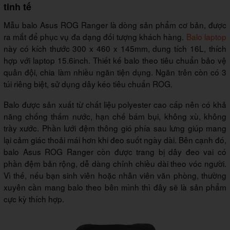
tinh tế
Mẫu balo Asus ROG Ranger là dòng sản phẩm cơ bản, được
ra mắt để phục vụ đa dạng đối tượng khách hàng.
Balo laptop
này có kích thước 300 x 460 x 145mm, dung tích 16L, thích
hợp với laptop 15.6inch. Thiết kế balo theo tiêu chuẩn bảo vệ
quân đội, chia làm nhiều ngăn tiện dụng. Ngăn trên còn có 3
túi riêng biệt, sử dụng dây kéo tiêu chuẩn ROG.
Balo được sản xuất từ chất liệu polyester cao cấp nên có khả
năng chống thấm nước, hạn chế bám bụi, không xù, không
trầy xước. Phần lưới đệm thông gió phía sau lưng giúp mang
lại cảm giác thoải mái hơn khi đeo suốt ngày dài. Bên cạnh đó,
balo Asus ROG Ranger còn được trang bị dây đeo vai có
phần đệm bản rộng, dễ dàng chỉnh chiều dài theo vóc người.
Vì thế, nếu bạn sinh viên hoặc nhân viên văn phòng, thường
xuyên cần mang balo theo bên mình thì đây sẽ là sản phẩm
cực kỳ thích hợp.