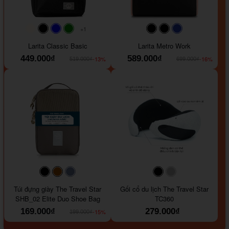
+1
#faf0e6
#000000
#0000FF
#008000
#000000
#000000
#1e35a5
Larita Classic Basic
Larita Metro Work
449.000₫
589.000₫
-13%
-16%
519.000₫
699.000₫
#000000
#964B00
#647290
#000000
#a9a9a9
Túi đựng giày The Travel Star
Gối cổ du lịch The Travel Star
SHB_02 Elite Duo Shoe Bag
TC360
169.000₫
279.000₫
-15%
199.000₫