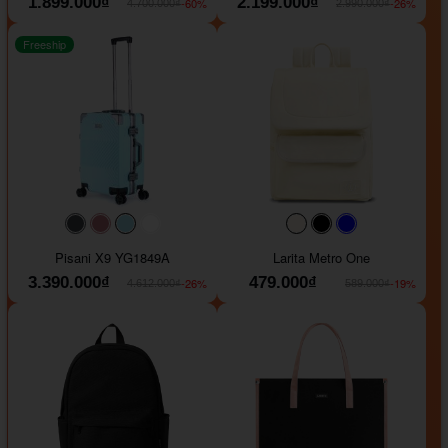
1.899.000₫
2.199.000₫
-60%
-26%
4.700.000₫
2.990.000₫
Freeship
#40454a
#b76e79
#9ad8e7
#ffffff
#faf0e6
#000000
#0000FF
Pisani X9 YG1849A
Larita Metro One
3.390.000₫
479.000₫
-26%
-19%
4.612.000₫
589.000₫