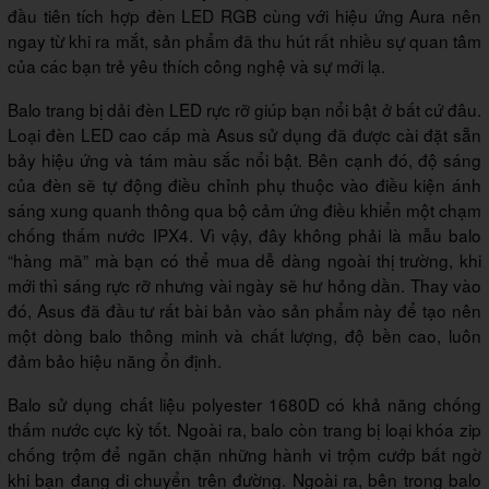
đầu tiên tích hợp đèn LED RGB cùng với hiệu ứng Aura nên
ngay từ khi ra mắt, sản phẩm đã thu hút rất nhiều sự quan tâm
của các bạn trẻ yêu thích công nghệ và sự mới lạ.
Balo trang bị dải đèn LED rực rỡ giúp bạn nổi bật ở bất cứ đâu.
Loại đèn LED cao cấp mà Asus sử dụng đã được cài đặt sẵn
bảy hiệu ứng và tám màu sắc nổi bật. Bên cạnh đó, độ sáng
của đèn sẽ tự động điều chỉnh phụ thuộc vào điều kiện ánh
sáng xung quanh thông qua bộ cảm ứng điều khiển một chạm
chống thấm nước IPX4. Vì vậy, đây không phải là mẫu balo
“hàng mã” mà bạn có thể mua dễ dàng ngoài thị trường, khi
mới thì sáng rực rỡ nhưng vài ngày sẽ hư hỏng dần. Thay vào
đó, Asus đã đầu tư rất bài bản vào sản phẩm này để tạo nên
một dòng balo thông minh và chất lượng, độ bền cao, luôn
đảm bảo hiệu năng ổn định.
Balo sử dụng chất liệu polyester 1680D có khả năng chống
thấm nước cực kỳ tốt. Ngoài ra, balo còn trang bị loại khóa zip
chống trộm để ngăn chặn những hành vi trộm cướp bất ngờ
khi bạn đang di chuyển trên đường. Ngoài ra, bên trong balo