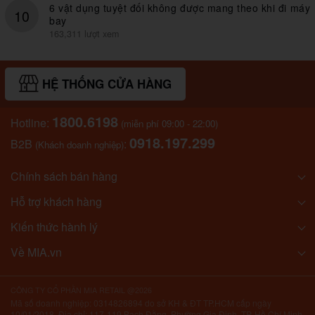
6 vật dụng tuyệt đối không được mang theo khi đi máy
10
bay
163,311 lượt xem
HỆ THỐNG CỬA HÀNG
1800.6198
Hotline:
(miễn phí 09:00 - 22:00)
0918.197.299
B2B
:
(Khách doanh nghiệp)
Chính sách bán hàng
Hỗ trợ khách hàng