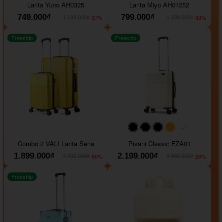
Larita Yuno AH0325
Larita Miyo AH01252
749.000₫
799.000₫
-37%
-33%
1.189.000₫
1.199.000₫
Freeship
Freeship
+1
#000000
#000000
#000000
#ffa500
Combo 2 VALI Larita Sena
Pisani Classic FZA01
1.899.000₫
2.199.000₫
-60%
-26%
4.700.000₫
2.990.000₫
Freeship