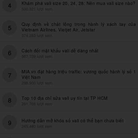
Khám phá vali size 20, 24, 28: Nên mua vali size nào?
4
500,321 lượt xem
Quy định về chất lỏng trong hành lý xách tay của
5
Vietnam Airlines, Vietjet Air, Jetstar
374,283 lượt xem
Cách đổi mật khẩu vali dễ dàng nhất
6
307,739 lượt xem
MIA.vn đạt hàng triệu traffic: vương quốc hành lý số 1
7
Việt Nam
298,900 lượt xem
Top 10 địa chỉ sửa vali uy tín tại TP HCM
8
261,766 lượt xem
Hướng dẫn mở khóa số vali có thể bạn chưa biết
9
245,480 lượt xem