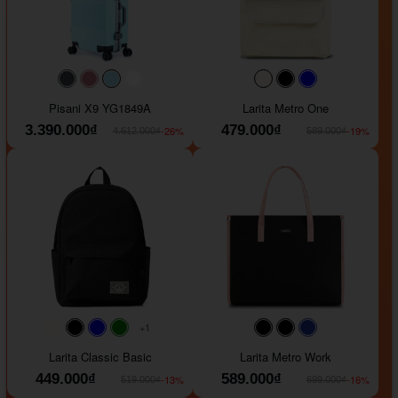
#40454a
#b76e79
#9ad8e7
#ffffff
#faf0e6
#000000
#0000FF
Pisani X9 YG1849A
Larita Metro One
3.390.000₫
479.000₫
-26%
-19%
4.612.000₫
589.000₫
+1
#faf0e6
#000000
#0000FF
#008000
#000000
#000000
#1e35a5
Larita Classic Basic
Larita Metro Work
449.000₫
589.000₫
-13%
-16%
519.000₫
699.000₫