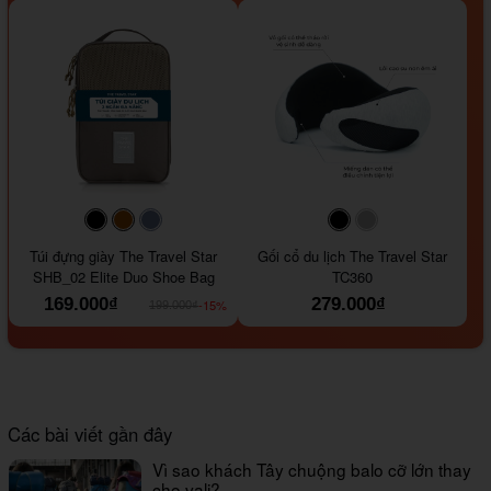
#000000
#964B00
#647290
#000000
#a9a9a9
Túi đựng giày The Travel Star
Gối cổ du lịch The Travel Star
SHB_02 Elite Duo Shoe Bag
TC360
169.000₫
279.000₫
-15%
199.000₫
Các bài viết gần đây
Vì sao khách Tây chuộng balo cỡ lớn thay
cho vali?