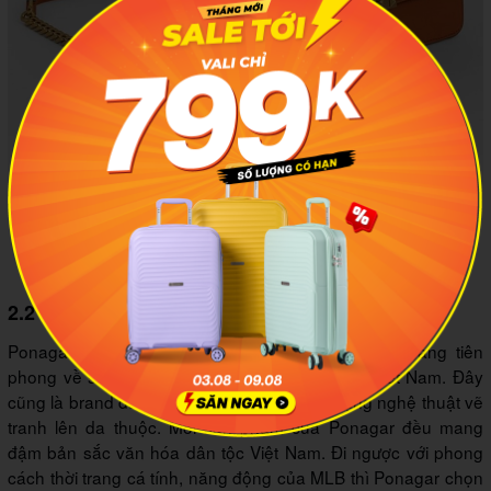
Charles & Keith là thương hiệu được các chị em yêu thích
nhất hiện nay
2.2 Ponagar
Ponagar được xem là thương hiệu túi xách thời trang tiên
phong về sản xuất sản phẩm da thủ công tại Việt Nam. Đây
cũng là brand đầu tiên nghiên cứu và ứng dụng nghệ thuật vẽ
tranh lên da thuộc. Mỗi sản phẩm của Ponagar đều mang
đậm bản sắc văn hóa dân tộc Việt Nam. Đi ngược với phong
cách thời trang cá tính, năng động của MLB thì Ponagar chọn