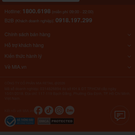
1800.6198
Hotline:
(miễn phí 09:00 - 22:00)
0918.197.299
B2B
:
(Khách doanh nghiệp)
Chính sách bán hàng
Hỗ trợ khách hàng
Kiến thức hành lý
Về MIA.vn
CÔNG TY CỔ PHẦN MIA RETAIL @2026
Mã số doanh nghiệp: 0314826894 do sở KH & ĐT TP.HCM cấp ngày
10/01/2018. Địa chỉ: 117-119 Bạch Đằng, Phường Gia Định, TP. Hồ Chí Minh,
Việt Nam.
Kết nối với MIA.vn