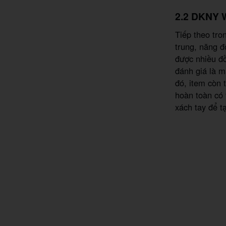
2.2 DKNY W
Tiếp theo tro
trung, năng đ
được nhiều đồ
đánh giá là m
đó, item còn 
hoàn toàn có
xách tay để t