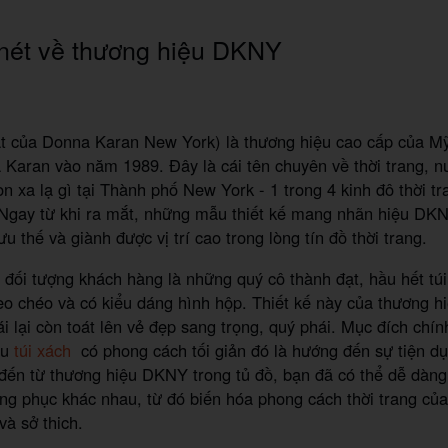
 nét về thương hiệu DKNY
ắt của Donna Karan New York) là thương hiệu cao cấp của M
 Karan vào năm 1989. Đây là cái tên chuyên về thời trang, nư
n xa lạ gì tại Thành phố New York - 1 trong 4 kinh đô thời tr
. Ngay từ khi ra mắt, những mẫu thiết kế mang nhãn hiệu DK
u thế và giành được vị trí cao trong lòng tín đồ thời trang.
 đối tượng khách hàng là những quý cô thành đạt, hầu hết t
o chéo và có kiểu dáng hình hộp. Thiết kế này của thương h
ái lại còn toát lên vẻ đẹp sang trọng, quý phái. Mục đích chín
ẫu
túi xách
có phong cách tối giản đó là hướng đến sự tiện dụ
 đến từ thương hiệu DKNY trong tủ đồ, bạn đã có thể dễ dàng
ang phục khác nhau, từ đó biến hóa phong cách thời trang củ
và sở thich.