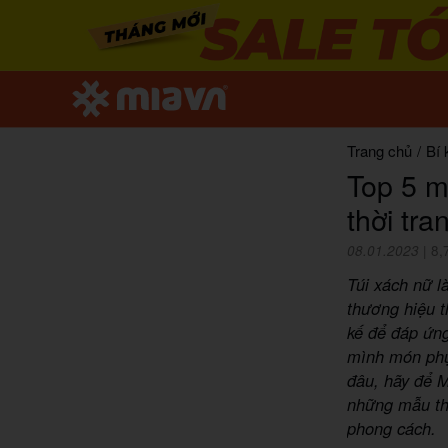
Trang chủ
/
Bí 
Top 5 m
thời tra
08.01.2023
|
8,
Túi xách nữ l
thương hiệu t
kế để đáp ứn
mình món phụ
đâu, hãy để M
những mẫu th
phong cách.