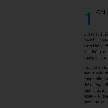
1
Đôi
DKNY (viết t
lập bởi Donna
xách không cò
trên thế giới
chóng chiếm ư
Tập trung vào
đều là mẫu đe
cứng nhắc, tr
đời những m
một chiếc túi
nhiều kiểu tr
theo nhu cầu 