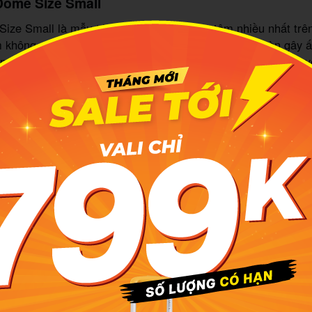
Dome Size Small
ze Small là mẫu túi nhận được sự quan tâm nhiều nhất trên
m không chỉ sở hữu thiết kế sang trọng, hiện đại mà còn gây 
m mũi chỉ được chăm chút tỉ mỉ, chắc chắn thể hiện tâm huy
 vì túi được cấu tạo từ chất liệu da cao cấp nên có độ bền và
dáng của túi cũng rất dễ phối đồ, do đó bạn có thể thoải mái 
ng thường ngày với món phụ kiện đến từ thương hiệu DKNY n