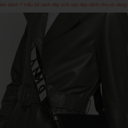
ểm danh 7 mẫu túi xách dây xích cực đẹp dành cho cô nàng 