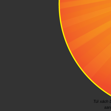
Túi xách 
san