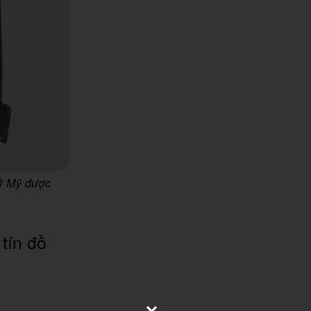
 ở Mỹ được
tín đồ