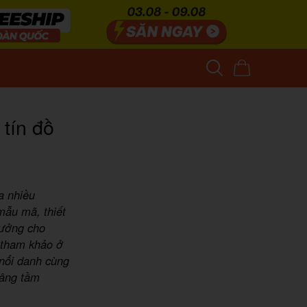
 tín đồ
a nhiều
mẫu mã, thiết
hưởng cho
 tham khảo ở
 nổi danh cùng
nâng tầm