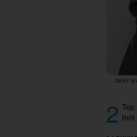
DKNY là t
2
Top 
thời