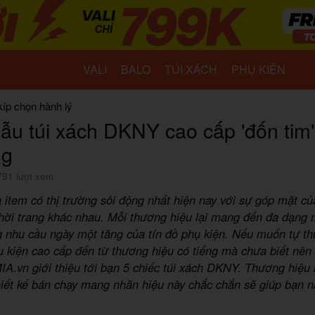
VALI
BALO
TÚI XÁCH
PHỤ KIỆN
kíp chọn hành lý
ẫu túi xách DKNY cao cấp 'đốn tim'
ng
791 lượt xem
à item có thị trường sôi động nhất hiện nay với sự góp mặt củ
hời trang khác nhau. Mỗi thương hiệu lại mang đến đa dạng 
g nhu cầu ngày một tăng của tín đồ phụ kiện. Nếu muốn tự t
 kiện cao cấp đến từ thương hiệu có tiếng mà chưa biết nên
IA.vn giới thiệu tới bạn 5 chiếc túi xách DKNY. Thương hiệu
iết kế bán chạy mang nhãn hiệu này chắc chắn sẽ giúp bạn 