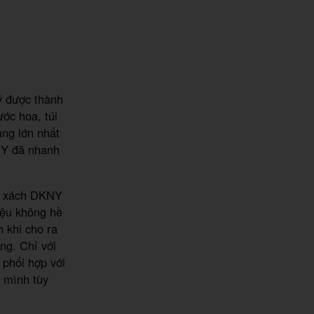
ỹ được thành
ớc hoa, túi
ang lớn nhất
NY đã nhanh
úi xách DKNY
iệu không hề
h khi cho ra
ng. Chỉ với
 phối hợp với
a mình tùy