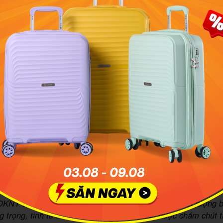
DKNY Dome Size Small ngay từ khi ra mắt đã gây ấn tượng bở
g trọng, tinh tế cùng đường may chắc chắn được chăm chút t