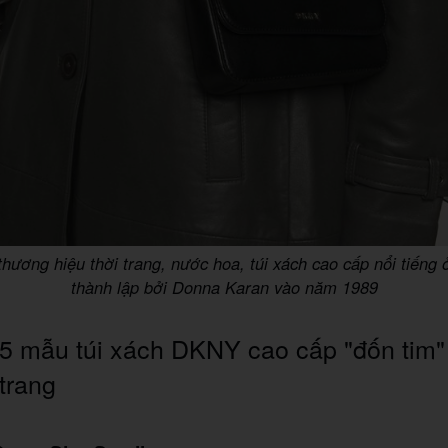
hương hiệu thời trang, nước hoa, túi xách cao cấp nổi tiếng
thành lập bởi Donna Karan vào năm 1989
5 mẫu túi xách DKNY cao cấp "đốn tim" 
 trang