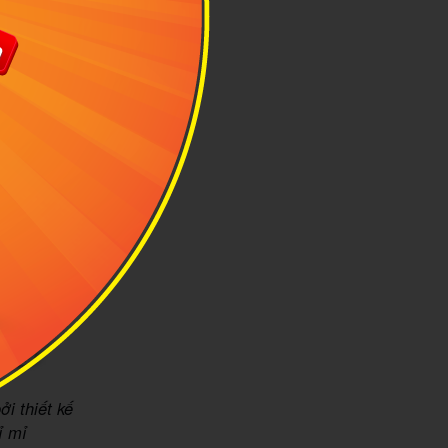
i thiết kế
ỉ mỉ