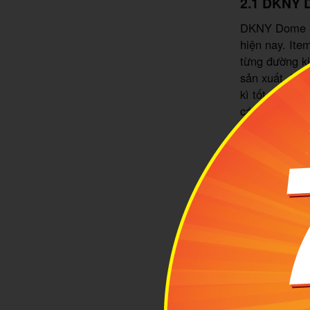
2.1 DKNY 
DKNY Dome Si
hiện nay. Ite
từng đường ki
sản xuất. Bởi
kì tốt. Kiểu 
cách thời tra