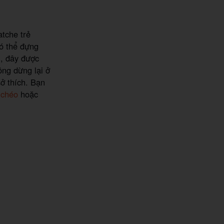
tche trẻ
ó thể đựng
ụ, đây được
ông dừng lại ở
sở thích. Bạn
 chéo
hoặc