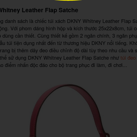
hitney Leather Flap Satche
ng danh sách là chiếc túi xách DKNY Whitney Leather Flap Sa
ộng. Với phom dáng hình hộp và kích thước 25x22x8cm, túi c
 dùng cần thiết. Cùng thiết kế gồm 2 ngăn chính, 3 ngăn ph
ẫu túi tiện dụng nhất đến từ thương hiệu DKNY nổi tiếng. Kh
trang bị thêm dây đeo điều chỉnh độ dài tùy theo nhu cầu và 
 thể sử dụng DKNY Whitney Leather Flap Satche như
túi đeo
ạo điểm nhấn độc đáo cho bộ trang phục đi làm, đi chơi...