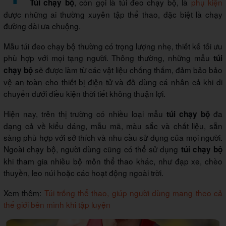
, còn gọi là túi đeo chạy bộ, là
phụ kiện
Túi chạy bộ
được những ai thường xuyên tập thể thao, đặc biệt là chạy
đường dài ưa chuộng.
Mẫu túi đeo chạy bộ thường có trọng lượng nhẹ, thiết kế tối ưu
phù hợp với mọi tạng người. Thông thường, những mẫu
túi
sẽ được làm từ các vật liệu chống thấm, đảm bảo bảo
chạy bộ
vệ an toàn cho thiết bị điện tử và đồ dùng cá nhân cả khi di
chuyển dưới điều kiện thời tiết không thuận lợi.
Hiện nay, trên thị trường có nhiều loại mẫu
đa
túi chạy bộ
dạng cả về kiểu dáng, mẫu mã, màu sắc và chất liệu, sẵn
sàng phù hợp với sở thích và nhu cầu sử dụng của mọi người.
Ngoài chạy bộ, người dùng cũng có thể sử dụng
túi chạy bộ
khi tham gia nhiều bộ môn thể thao khác, như đạp xe, chèo
thuyền, leo núi hoặc các hoạt động ngoài trời.
Xem thêm:
Túi trống thể thao, giúp người dùng mang theo cả
thế giới bên mình khi tập luyện