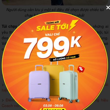
Người dùng cần lưu ý một số điều để chọn được chiếc túi
chạy bộ phù hợp với bản thân nhất
là phụ kiện không thể thiếu dành cho những ai
Túi chạy bộ
yêu thích tập luyện thể thao. Với những tính năng vượt trội, túi
đeo chạy bộ thật sư đã chiếm trọn niềm tin của người dùng.
Với những điều
MIA.vn
vừa chia sẻ phía trên, hy vọng bạn sẽ
có thể dễ dàng tìm ra mẫu túi ưng ý nhất.
Xem thêm:
>
Top 7 mẫu túi đeo ngực nổi bật với thiết kế thời thượng, đẳng
cấp
>
Tổng hợp những mẫu túi đeo vai nam được ưa chuộng nhất
hiện nay
>
Điểm danh 5 mẫu tui bao tử cao cấp đến từ thương hiệu
Coach nổi tiếng