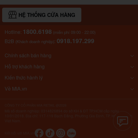
HỆ THỐNG CỬA HÀNG
1800.6198
Hotline:
(miễn phí 09:00 - 22:00)
0918.197.299
B2B
:
(Khách doanh nghiệp)
Chính sách bán hàng
Hỗ trợ khách hàng
Kiến thức hành lý
Về MIA.vn
CÔNG TY CỔ PHẦN MIA RETAIL @2026
Mã số doanh nghiệp: 0314826894 do sở KH & ĐT TP.HCM cấp ngày
10/01/2018. Địa chỉ: 117-119 Bạch Đằng, Phường Gia Định, TP. Hồ Chí Minh,
Việt Nam.
Kết nối với MIA.vn