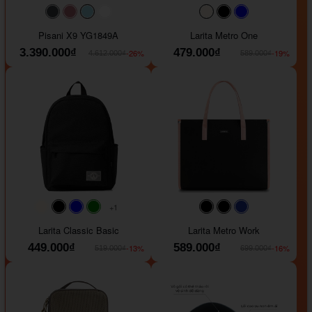
#40454a
#b76e79
#9ad8e7
#ffffff
#faf0e6
#000000
#0000FF
Pisani X9 YG1849A
Larita Metro One
3.390.000₫
479.000₫
-26%
-19%
4.612.000₫
589.000₫
+1
#faf0e6
#000000
#0000FF
#008000
#000000
#000000
#1e35a5
Larita Classic Basic
Larita Metro Work
449.000₫
589.000₫
-13%
-16%
519.000₫
699.000₫