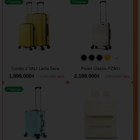
Freeship
Freeship
+1
#000000
#000000
#000000
#ffa500
Combo 2 VALI Larita Sena
Pisani Classic FZA01
1.899.000₫
2.199.000₫
-60%
-26%
4.700.000₫
2.990.000₫
Freeship