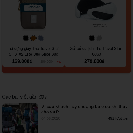
#000000
#964B00
#647290
#000000
#a9a9a9
Túi đựng giày The Travel Star
Gối cổ du lịch The Travel Star
SHB_02 Elite Duo Shoe Bag
TC360
169.000₫
279.000₫
-15%
199.000₫
Các bài viết gần đây
Vì sao khách Tây chuộng balo cỡ lớn thay
cho vali?
04.08.2026
492 lượt xem