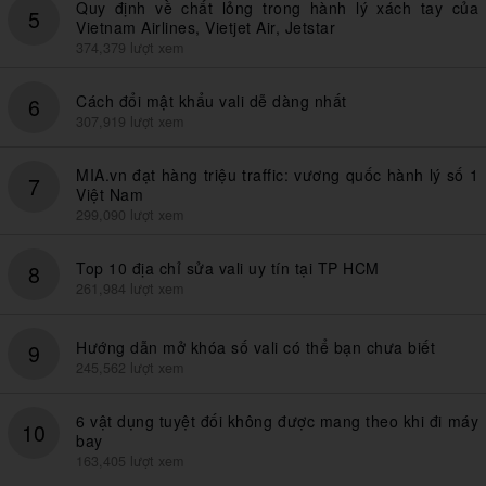
Quy định về chất lỏng trong hành lý xách tay của
5
Vietnam Airlines, Vietjet Air, Jetstar
374,379 lượt xem
Cách đổi mật khẩu vali dễ dàng nhất
6
307,919 lượt xem
MIA.vn đạt hàng triệu traffic: vương quốc hành lý số 1
7
Việt Nam
299,090 lượt xem
Top 10 địa chỉ sửa vali uy tín tại TP HCM
8
261,984 lượt xem
Hướng dẫn mở khóa số vali có thể bạn chưa biết
9
245,562 lượt xem
6 vật dụng tuyệt đối không được mang theo khi đi máy
10
bay
163,405 lượt xem