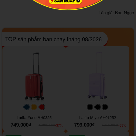
Tác giả:
Bảo Ngọc
TOP sản phẩm bán chạy tháng 08/2026
#093f69
#ffa500
#FF0000
#000000
#000000
#000000
Larita Yuno AH0325
Larita Miyo AH01252
749.000₫
799.000₫
-37%
-33%
1.189.000₫
1.199.000₫