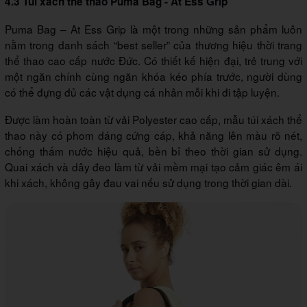
4.3 Túi xách thể thao Puma Bag - At Ess Grip
Puma Bag – At Ess Grip là một trong những sản phẩm luôn
nằm trong danh sách “best seller” của thương hiệu thời trang
thể thao cao cấp nước Đức. Có thiết kế hiện đại, trẻ trung với
một ngăn chính cùng ngăn khóa kéo phía trước, người dùng
có thể đựng đủ các vật dụng cá nhân mỗi khi đi tập luyện.
Được làm hoàn toàn từ vải Polyester cao cấp, mẫu túi xách thể
thao này có phom dáng cứng cáp, khả năng lên màu rõ nét,
chống thấm nước hiệu quả, bền bỉ theo thời gian sử dụng.
Quai xách và dây đeo làm từ vải mềm mại tạo cảm giác êm ái
khi xách, không gây đau vai nếu sử dụng trong thời gian dài.