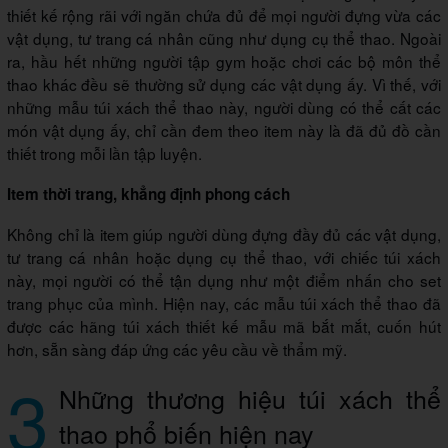
thiết kế rộng rãi với ngăn chứa đủ để mọi người đựng vừa các
vật dụng, tư trang cá nhân cũng như dụng cụ thể thao. Ngoài
ra, hầu hết những người tập gym hoặc chơi các bộ môn thể
thao khác đều sẽ thường sử dụng các vật dụng ấy. Vì thế, với
những mẫu túi xách thể thao này, người dùng có thể cất các
món vật dụng ấy, chỉ cần đem theo item này là đã đủ đồ cần
thiết trong mỗi lần tập luyện.
Item thời trang, khẳng định phong cách
Không chỉ là item giúp người dùng đựng đầy đủ các vật dụng,
tư trang cá nhân hoặc dụng cụ thể thao, với chiếc túi xách
này, mọi người có thể tận dụng như một điểm nhấn cho set
trang phục của mình. Hiện nay, các mẫu túi xách thể thao đã
được các hãng túi xách thiết kế mẫu mã bắt mắt, cuốn hút
hơn, sẵn sàng đáp ứng các yêu cầu về thẩm mỹ.
3
Những thương hiệu túi xách thể
thao phổ biến hiện nay