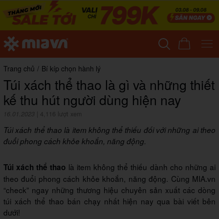
Trang chủ
/
Bí kíp chọn hành lý
Túi xách thể thao là gì và những thiết
kế thu hút người dùng hiện nay
16.01.2023
|
4,116 lượt xem
Túi xách thể thao là item không thể thiếu đối với những ai theo
đuổi phong cách khỏe khoắn, năng động.
là item không thể thiếu dành cho những ai
Túi xách thể thao
theo đuổi phong cách khỏe khoắn, năng động. Cùng MIA.vn
“check” ngay những thương hiệu chuyên sản xuất các dòng
túi xách thể thao bán chạy nhất hiện nay qua bài viết bên
dưới!