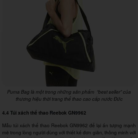
Puma Bag là một trong những sản phẩm “best seller” của
thương hiệu thời trang thể thao cao cấp nước Đức
4.4 Túi xách thể thao Reebok GN9962
Mẫu túi xách thể thao Reebok GN9962 để lại ấn tượng mạnh
mẽ trong lòng người dùng với thiết kế đơn giản, thông minh với