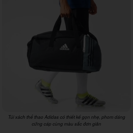
Túi xách thể thao Adidas có thiết kế gọn nhẹ, phom dáng
cứng cáp cùng màu sắc đơn giản