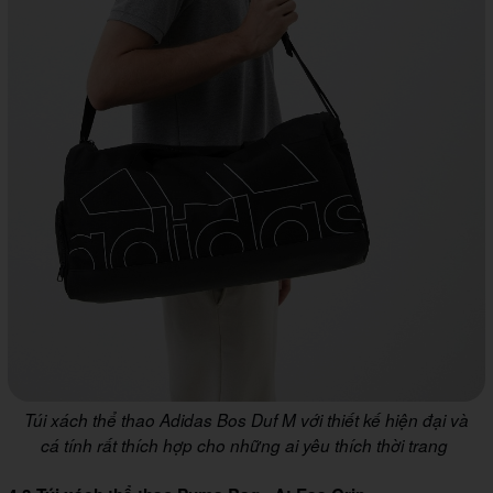
Túi xách thể thao Adidas Bos Duf M với thiết kế hiện đại và
cá tính rất thích hợp cho những ai yêu thích thời trang