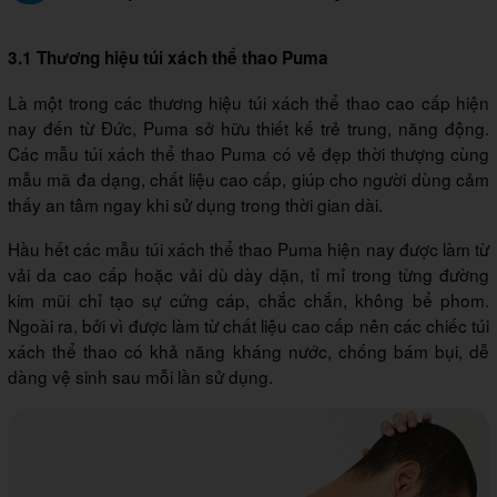
3.1 Thương hiệu túi xách thể thao Puma
Là một trong các thương hiệu túi xách thể thao cao cấp hiện
nay đến từ Đức, Puma sở hữu thiết kế trẻ trung, năng động.
Các mẫu túi xách thể thao Puma có vẻ đẹp thời thượng cùng
mẫu mã đa dạng, chất liệu cao cấp, giúp cho người dùng cảm
thấy an tâm ngay khi sử dụng trong thời gian dài.
Hầu hết các mẫu túi xách thể thao Puma hiện nay được làm từ
vải da cao cấp hoặc vải dù dày dặn, tỉ mỉ trong từng đường
kim mũi chỉ tạo sự cứng cáp, chắc chắn, không bể phom.
Ngoài ra, bởi vì được làm từ chất liệu cao cấp nên các chiếc túi
xách thể thao có khả năng kháng nước, chống bám bụi, dễ
dàng vệ sinh sau mỗi lần sử dụng.