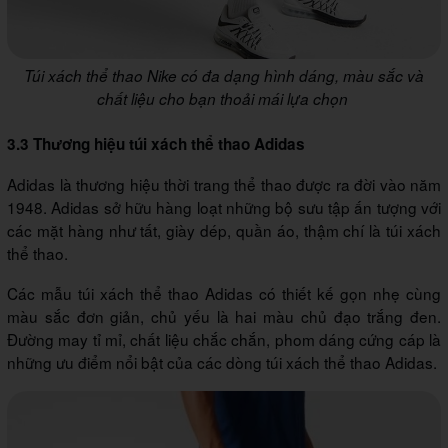
Túi xách thể thao Nike có đa dạng hình dáng, màu sắc và
chất liệu cho bạn thoải mái lựa chọn
3.3 Thương hiệu túi xách thể thao Adidas
Adidas là thương hiệu thời trang thể thao được ra đời vào năm
1948. Adidas sở hữu hàng loạt những bộ sưu tập ấn tượng với
các mặt hàng như tất, giày dép, quần áo, thậm chí là túi xách
thể thao.
Các mẫu túi xách thể thao Adidas có thiết kế gọn nhẹ cùng
màu sắc đơn giản, chủ yếu là hai màu chủ đạo trắng đen.
Đường may tỉ mỉ, chất liệu chắc chắn, phom dáng cứng cáp là
những ưu điểm nổi bật của các dòng túi xách thể thao Adidas.