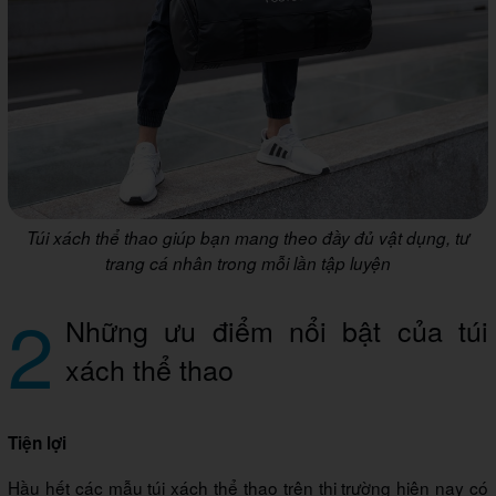
Túi xách thể thao giúp bạn mang theo đầy đủ vật dụng, tư
trang cá nhân trong mỗi lần tập luyện
2
Những ưu điểm nổi bật của túi
xách thể thao
Tiện lợi
Hầu hết các mẫu túi xách thể thao trên thị trường hiện nay có