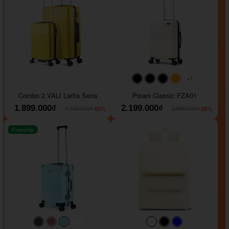
+1
#000000
#000000
#000000
#ffa500
Combo 2 VALI Larita Sena
Pisani Classic FZA01
1.899.000₫
2.199.000₫
-60%
-26%
4.700.000₫
2.990.000₫
Freeship
#40454a
#b76e79
#9ad8e7
#ffffff
#faf0e6
#000000
#0000FF