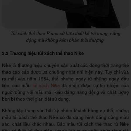
Túi xách thể thao Puma sở hữu thiết kế trẻ trung, năng
động mà không kém phần thời thượng
3.2 Thương hiệu túi xách thể thao Nike
Nike là thương hiệu chuyên sản xuất các dòng thời trang thể
thao cao cấp được ưa chuộng nhất nhì hiện nay. Tuy chỉ vừa
ra mắt vào năm 1964, thế nhưng ngay từ những ngày đầu
tiên, các mẫu
túi xách Nike
đã nhận được sự tín nhiệm của
người dùng với mẫu mã, kiểu dáng năng động và chất lượng
bền bỉ theo thời gian dài sử dụng.
Không tập trung vào bất kỳ nhóm khách hàng cụ thể, những
mẫu túi xách thể thao Nike có đa dạng hình dáng cùng màu
sắc, chất liệu khác nhau. Các mẫu túi xách thể thao từ Nike
đều có thiết kế đơn giản, thanh lịch cùng ngăn chứa rộng rãi,