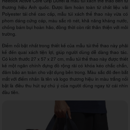
Reebok Active Core Grip Duffel là mẫu túi xách thể thao đến từ
thương hiệu Anh quốc. Được làm hoàn toàn từ chất liệu vải
Polyester tái chế cao cấp, mẫu túi xách thể thao này vừa có
phom dáng cứng cáp, màu sắc rõ nét, khả năng kháng nước,
chống bám bụi hoàn hảo, đồng thời còn rất thân thiện với môi
trường.
Điểm nổi bật nhất trong thiết kế của mẫu túi thể thao này phải
kể đến quai xách tiện lợi, giúp người dùng dễ dàng thao tác.
Có kích thước 27 x 57 x 27 cm, mẫu túi thể thao này được thiết
kế một ngăn chính đựng đồ rộng rãi có khóa kéo chắc chắn,
đảm bảo an toàn cho vật dụng bên trong. Màu sắc đỏ đen bắt
mắt với điểm nhấn là tên và logo thương hiệu in màu trắng nổi
bật là điều thu hút sự chú ý của người dùng ngay từ cái nhìn
đầu tiên.