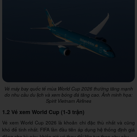
Vé máy bay quốc tế mùa World Cup 2026 thường tăng mạnh
do nhu cầu du lịch và xem bóng đá tăng cao. Ảnh minh họa:
Spirit Vietnam Airlines
1.2 Vé xem World Cup (1-3 trận)
Vé xem World Cup 2026 là khoản chi đặc thù nhất và cũng
khó để tính nhất. FIFA lần đầu tiên áp dụng hệ thống định giá
động cho kỳ này, khiến giá vé thay đổi liên tục theo nhu cầu.