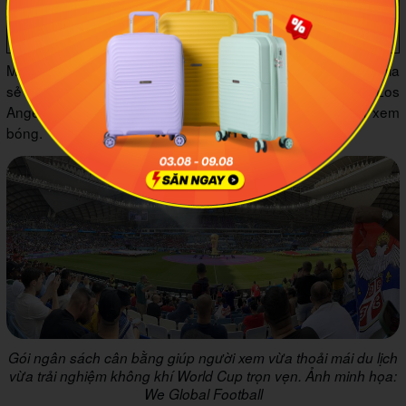
Tổng ước tính
105 đến 158 
triệu đồng
Mức này phù hợp với những ai đi nhóm 2 đến 3 người để chia
sẻ chi phí phòng, chọn thành phố như Miami, Dallas hoặc Los
Angeles và kết hợp tham quan thêm vài ngày sau khi xem
bóng.
Gói ngân sách cân bằng giúp người xem vừa thoải mái du lịch
vừa trải nghiệm không khí World Cup trọn vẹn. Ảnh minh họa:
We Global Football