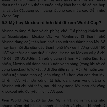
đặt ít nhất 3 đến 6 tháng trước ngày khởi hành để có giá hợp
lý, và cần đặt càng sớm càng tốt cho các mùa cao điểm như
World Cup.
5.3 Mỹ hay Mexico rẻ hơn khi đi xem World Cup?
Mexico rõ ràng rẻ hơn về chi phí tại chỗ. Giá phòng khách sạn
tại Guadalajara, Mexico City và Monterrey (3 thành phố
Mexico đăng cai) thấp hơn nhiều so với các thành phố Mỹ. Vé
máy bay nội địa giữa các thành phố Mexico thường dưới 150
USD và thời gian bay dưới 2 tiếng. Hostel tại Mexico có giá chỉ
15 đến 30 USD/đêm, ăn uống cũng rẻ hơn Mỹ nhiều lần. Tuy
nhiên, Mexico chỉ đăng cai 13 trận vòng bảng (trong khi tất cả
vòng knockout từ tứ kết trở đi đều diễn ra tại Mỹ). Ai muốn xem
nhiều trận hoặc theo đội đến vòng sâu hơn vẫn cần đến Mỹ.
Chiến lược kết hợp cũng rất hấp dẫn: xem vòng bảng ở
Mexico với chi phí thấp, sau đó bay sang Mỹ theo dõi vòng
knockout nếu đội yêu thích vượt qua.
Xem World Cup 2026 tại Bắc Mỹ là trải nghiệm đáng nhớ
nhưng cũng đòi hỏi kế hoạch tài chính và chuẩn bị hành lý