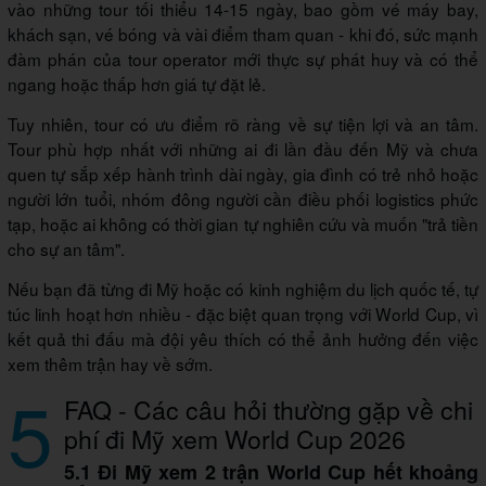
vào những tour tối thiểu 14-15 ngày, bao gồm vé máy bay,
khách sạn, vé bóng và vài điểm tham quan - khi đó, sức mạnh
đàm phán của tour operator mới thực sự phát huy và có thể
ngang hoặc thấp hơn giá tự đặt lẻ.
Tuy nhiên, tour có ưu điểm rõ ràng về sự tiện lợi và an tâm.
Tour phù hợp nhất với những ai đi lần đầu đến Mỹ và chưa
quen tự sắp xếp hành trình dài ngày, gia đình có trẻ nhỏ hoặc
người lớn tuổi, nhóm đông người cần điều phối logistics phức
tạp, hoặc ai không có thời gian tự nghiên cứu và muốn "trả tiền
cho sự an tâm".
Nếu bạn đã từng đi Mỹ hoặc có kinh nghiệm du lịch quốc tế, tự
túc linh hoạt hơn nhiều - đặc biệt quan trọng với World Cup, vì
kết quả thi đấu mà đội yêu thích có thể ảnh hưởng đến việc
xem thêm trận hay về sớm.
5
FAQ - Các câu hỏi thường gặp về chi
phí đi Mỹ xem World Cup 2026
5.1 Đi Mỹ xem 2 trận World Cup hết khoảng