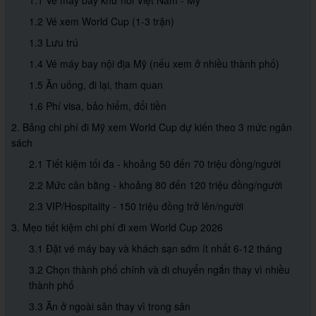
1.1 Vé máy bay khứ hồi Việt Nam - Mỹ
1.2 Vé xem World Cup (1-3 trận)
1.3 Lưu trú
1.4 Vé máy bay nội địa Mỹ (nếu xem ở nhiều thành phố)
1.5 Ăn uống, đi lại, tham quan
1.6 Phí visa, bảo hiểm, đổi tiền
2. Bảng chi phí đi Mỹ xem World Cup dự kiến theo 3 mức ngân
sách
2.1 Tiết kiệm tối đa - khoảng 50 đến 70 triệu đồng/người
2.2 Mức cân bằng - khoảng 80 đến 120 triệu đồng/người
2.3 VIP/Hospitality - 150 triệu đồng trở lên/người
3. Mẹo tiết kiệm chi phí đi xem World Cup 2026
3.1 Đặt vé máy bay và khách sạn sớm ít nhất 6-12 tháng
3.2 Chọn thành phố chính và di chuyển ngắn thay vì nhiều
thành phố
3.3 Ăn ở ngoài sân thay vì trong sân