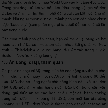
địa Mỹ trung bình trong mùa World Cup vào khoảng 430 USD.
Trong giai đoạn tứ kết và bán kết (đầu tháng 7), giá vé đến
Dallas và Atlanta - hai thành phố đăng cai bán kết - sẽ tăng rất
mạnh. Những ai muốn đi nhiều thành phố nên cân nhắc chiến
lược "base city" (xem phần mẹo phía dưới) để hạn chế số lần
bay trong nước.
Các cụm thành phố gần nhau, bạn có thể đi lại bằng xe hơi
hoặc tàu như Dallas - Houston cách nhau 3,5 giờ lái xe; New
York - Philadelphia đi được bằng tàu Amtrak trong 1 giờ;
Boston - New York cũng tương tự.
1.5 Ăn uống, đi lại, tham quan
Chi phí sinh hoạt tại Mỹ trong mùa hè dao động tùy thành phố.
Nhìn chung, mỗi ngày một người có thể tính khoảng 60 đến
100 USD cho ăn uống ngoài nhà hàng bình dân, và 100 đến
150 USD nếu ăn ở nhà hàng ngồi. Đặc biệt, trong sân vận
động, giá thức ăn sẽ cao hơn nhiều: một cái bánh hotdog
trong sân ước tính khoảng 15 USD, còn một lon bia cũng
khoảng 15 USD. New York là thành phố đắt đỏ nhất về ăn