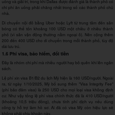
uống và giải trí, trong khi Dallas được đánh giá là thành phố có
chi phí ăn uống phải chăng nhất trong số các thành phố chủ
nhà.
Di chuyển nội đô bằng Uber hoặc Lyft từ trung tâm đến sân
bóng có thể tốn khoảng 100 USD một chiều ở nhiều thành
phố (vì sân vận động thường nằm ngoại ô). Nên cộng thêm
200 đến 400 USD cho di chuyển trong mỗi thành phố, tùy độ
dài lưu trú.
1.6 Phí visa, bảo hiểm, đổi tiền
Đây là nhóm chi phí mà nhiều người hay bỏ quên khi lên ngân
sách.
Lệ phí xin visa B1/B2 du lịch Mỹ hiện là 160 USD/người. Ngoài
ra, từ ngày 1/10/2025, Mỹ bổ sung thêm "Visa Integrity Fee"
(phí bảo đảm visa) là 250 USD cho mọi loại visa không định
cư. Như vậy tổng lệ phí visa chính thức đã là 410 USD/người
(khoảng 10,5 triệu đồng), chưa tính phí dịch vụ nếu dùng
công ty hỗ trợ làm hồ sơ. Ai đã có visa Mỹ còn hiệu lực sẽ
không phải chịu khoản này.