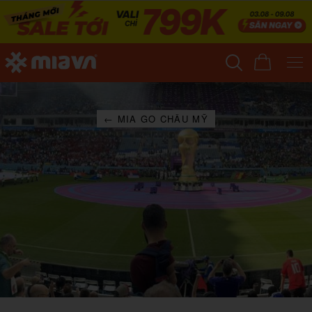
← MIA GO CHÂU MỸ