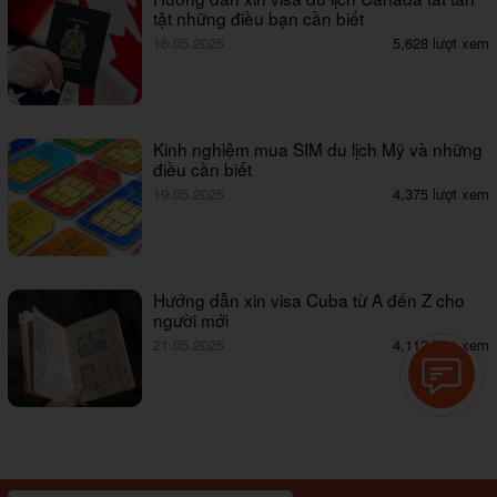
tật những điều bạn cần biết
16.05.2025
5,628 lượt xem
Kinh nghiệm mua SIM du lịch Mỹ và những
điều cần biết
19.05.2025
4,375 lượt xem
Hướng dẫn xin visa Cuba từ A đến Z cho
người mới
21.05.2025
4,112 lượt xem