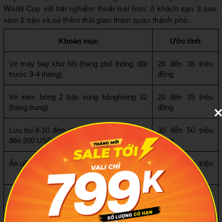
World Cup với trải nghiệm thoải mái hơn: ở khách sạn 3 sao,
xem 2 trận và có thêm thời gian tham quan thành phố.
Khoản mục
Ước tính
Vé máy bay khứ hồi (hạng phổ thông, đặt 
28 đến 38 triệu 
trước 3-4 tháng)
đồng
Vé xem bóng 2 trận vòng bảng/vòng 32 
20 đến 35 triệu 
(hạng trung)
đồng
Lưu trú 8-10 đêm (khách sạn 3 sao, ~150 
30 đến 50 triệu 
đến 200 USD/đêm)
đồng
Ăn uống + đi lại + tham quan
15 đến 20 triệu 
đồng
Visa + bảo hiểm + chi phí khác
12 đến 15 triệu 
đồng