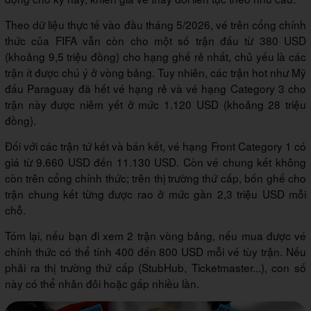
Theo dữ liệu thực tế vào đầu tháng 5/2026, vé trên cổng chính
thức của FIFA vẫn còn cho một số trận đấu từ 380 USD
(khoảng 9,5 triệu đồng) cho hạng ghế rẻ nhất, chủ yếu là các
trận ít được chú ý ở vòng bảng. Tuy nhiên, các trận hot như Mỹ
đấu Paraguay đã hết vé hạng rẻ và vé hạng Category 3 cho
trận này được niêm yết ở mức 1.120 USD (khoảng 28 triệu
đồng).
Đối với các trận tứ kết và bán kết, vé hạng Front Category 1 có
giá từ 9.660 USD đến 11.130 USD. Còn vé chung kết không
còn trên cổng chính thức; trên thị trường thứ cấp, bốn ghế cho
trận chung kết từng được rao ở mức gần 2,3 triệu USD mỗi
chỗ.
Tóm lại, nếu bạn đi xem 2 trận vòng bảng, nếu mua được vé
chính thức có thể tính 400 đến 800 USD mỗi vé tùy trận. Nếu
phải ra thị trường thứ cấp (StubHub, Ticketmaster...), con số
này có thể nhân đôi hoặc gấp nhiều lần.