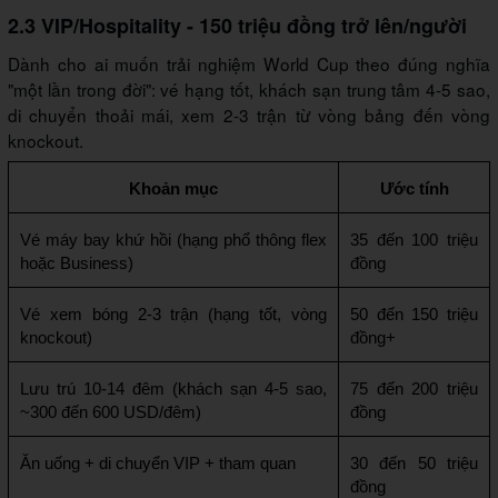
2.3 VIP/Hospitality - 150 triệu đồng trở lên/người
Dành cho ai muốn trải nghiệm World Cup theo đúng nghĩa
"một lần trong đời": vé hạng tốt, khách sạn trung tâm 4-5 sao,
di chuyển thoải mái, xem 2-3 trận từ vòng bảng đến vòng
knockout.
Khoản mục
Ước tính
Vé máy bay khứ hồi (hạng phổ thông flex 
35 đến 100 triệu 
hoặc Business)
đồng
Vé xem bóng 2-3 trận (hạng tốt, vòng 
50 đến 150 triệu 
knockout)
đồng+
Lưu trú 10-14 đêm (khách sạn 4-5 sao, 
75 đến 200 triệu 
~300 đến 600 USD/đêm)
đồng
Ăn uống + di chuyển VIP + tham quan
30 đến 50 triệu 
đồng