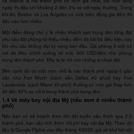
và Atlanta là hai thành phố ổn định giá nhất, với mức tăng
ngày thi đấu chỉ khoảng 2 đến 3% so với ngày thường. Trong
khi đó, Boston và Los Angeles có mức biến động giá đêm thi
đấu cao hơn nhiều.
Một điểm đáng chú ý là nhiều khách sạn trung tâm từng đặt
yêu cầu đặt phòng tối thiểu nhiều đêm đã bãi bỏ điều kiện này
khi nhu cầu không đạt kỳ vọng ban đầu. Giá phòng ở một số
nơi đã điều chỉnh xuống về mức 300 USD/đêm cho phòng
trung tâm thành phố. Đây là tin tốt cho những ai chưa đặt.
Bên cạnh đó có một mẹo nhỏ là các thành phố ngoại ô gần
sân như Fort Worth (cách sân Dallas 40 phút) hay Fort
Lauderdale (cách Miami 45 phút) thường có mức giá thấp hơn
30 đến 50% so với ở trong thành phố trung tâm.
1.4 Vé máy bay nội địa Mỹ (nếu xem ở nhiều thành
phố)
Nếu bạn có kế hoạch theo dõi đội tuyển yêu thích qua 2-3
thành phố, bạn cần tính thêm chi phí bay nội địa Mỹ. Theo dữ
liệu từ Google Flights vào đầu tháng 4/2026, giá vé khứ hồi nội