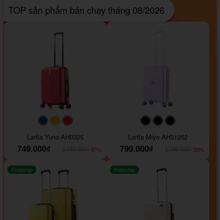
TOP sản phẩm bán chạy tháng 08/2026
#093f69
#ffa500
#FF0000
#000000
#000000
#000000
Larita Yuno AH0325
Larita Miyo AH01252
749.000₫
799.000₫
-37%
-33%
1.189.000₫
1.199.000₫
Freeship
Freeship