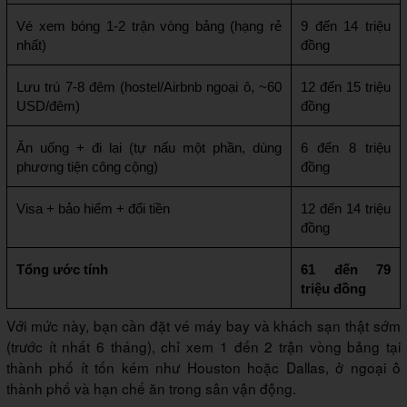
Vé xem bóng 1-2 trận vòng bảng (hạng rẻ 
9 đến 14 triệu 
nhất)
đồng
Lưu trú 7-8 đêm (hostel/Airbnb ngoại ô, ~60 
12 đến 15 triệu 
USD/đêm)
đồng
Ăn uống + đi lại (tự nấu một phần, dùng 
6 đến 8 triệu 
phương tiện công cộng)
đồng
Visa + bảo hiểm + đổi tiền
12 đến 14 triệu 
đồng
Tổng ước tính
61 đến 79 
triệu đồng
Với mức này, bạn cần đặt vé máy bay và khách sạn thật sớm
(trước ít nhất 6 tháng), chỉ xem 1 đến 2 trận vòng bảng tại
thành phố ít tốn kém như Houston hoặc Dallas, ở ngoại ô
thành phố và hạn chế ăn trong sân vận động.