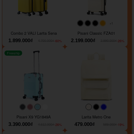
+1
#000000
#000000
#000000
#ffa500
Combo 2 VALI Larita Sena
Pisani Classic FZA01
1.899.000₫
2.199.000₫
-60%
-26%
4.700.000₫
2.990.000₫
Freeship
#40454a
#b76e79
#9ad8e7
#ffffff
#faf0e6
#000000
#0000FF
Pisani X9 YG1849A
Larita Metro One
3.390.000₫
479.000₫
-26%
-19%
4.612.000₫
589.000₫