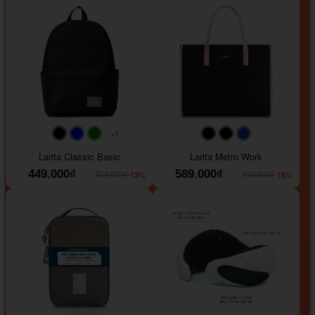
+1
#faf0e6
#000000
#0000FF
#008000
#000000
#000000
#1e35a5
Larita Classic Basic
Larita Metro Work
449.000₫
589.000₫
-13%
-16%
519.000₫
699.000₫