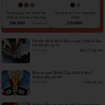
#000000
#964B00
#647290
#000000
#a9a9a9
Túi đựng giày The Travel Star
Gối cổ du lịch The Travel Star
SHB_02 Elite Duo Shoe Bag
TC360
169.000₫
279.000₫
-15%
199.000₫
Đổi tiền đô la Mỹ ở đâu và gợi ý một số địa
chỉ đổi tiền uy tín
03.03.2026
332,177 lượt xem
Mua vé xem World Cup 2026 ở đâu?
Hướng dẫn chi tiết
05.05.2026
7,730 lượt xem
Hướng dẫn xin visa du lịch Canada tất tần