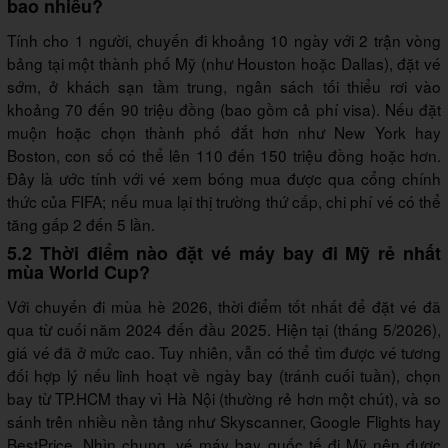
bao nhiêu?
Tính cho 1 người, chuyến đi khoảng 10 ngày với 2 trận vòng
bảng tại một thành phố Mỹ (như Houston hoặc Dallas), đặt vé
sớm, ở khách sạn tầm trung, ngân sách tối thiểu rơi vào
khoảng 70 đến 90 triệu đồng (bao gồm cả phí visa). Nếu đặt
muộn hoặc chọn thành phố đắt hơn như New York hay
Boston, con số có thể lên 110 đến 150 triệu đồng hoặc hơn.
Đây là ước tính với vé xem bóng mua được qua cổng chính
thức của FIFA; nếu mua lại thị trường thứ cấp, chi phí vé có thể
tăng gấp 2 đến 5 lần.
5.2 Thời điểm nào đặt vé máy bay đi Mỹ rẻ nhất
mùa World Cup?
Với chuyến đi mùa hè 2026, thời điểm tốt nhất để đặt vé đã
qua từ cuối năm 2024 đến đầu 2025. Hiện tại (tháng 5/2026),
giá vé đã ở mức cao. Tuy nhiên, vẫn có thể tìm được vé tương
đối hợp lý nếu linh hoạt về ngày bay (tránh cuối tuần), chọn
bay từ TP.HCM thay vì Hà Nội (thường rẻ hơn một chút), và so
sánh trên nhiều nền tảng như Skyscanner, Google Flights hay
BestPrice. Nhìn chung, vé máy bay quốc tế đi Mỹ nên được