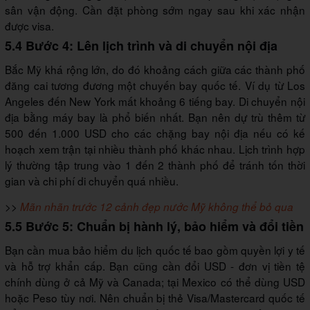
sân vận động. Cần đặt phòng sớm ngay sau khi xác nhận
được visa.
5.4 Bước 4: Lên lịch trình và di chuyển nội địa
Bắc Mỹ khá rộng lớn, do đó khoảng cách giữa các thành phố
đăng cai tương đương một chuyến bay quốc tế. Ví dụ từ Los
Angeles đến New York mất khoảng 6 tiếng bay. Di chuyển nội
địa bằng máy bay là phổ biến nhất. Bạn nên dự trù thêm từ
500 đến 1.000 USD cho các chặng bay nội địa nếu có kế
hoạch xem trận tại nhiều thành phố khác nhau. Lịch trình hợp
lý thường tập trung vào 1 đến 2 thành phố để tránh tốn thời
gian và chi phí di chuyển quá nhiều.
>>
Mãn nhãn trước 12 cảnh đẹp nước Mỹ không thể bỏ qua
5.5 Bước 5: Chuẩn bị hành lý, bảo hiểm và đổi tiền
Bạn cần mua bảo hiểm du lịch quốc tế bao gồm quyền lợi y tế
và hỗ trợ khẩn cấp. Bạn cũng cần đổi USD - đơn vị tiền tệ
chính dùng ở cả Mỹ và Canada; tại Mexico có thể dùng USD
hoặc Peso tùy nơi. Nên chuẩn bị thẻ Visa/Mastercard quốc tế