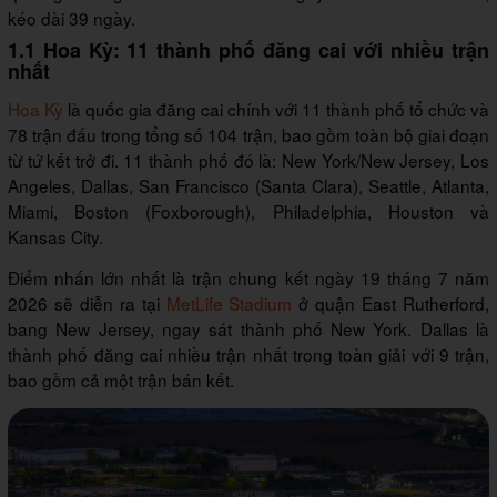
kéo dài 39 ngày.
1.1 Hoa Kỳ: 11 thành phố đăng cai với nhiều trận
nhất
Hoa Kỳ
là quốc gia đăng cai chính với 11 thành phố tổ chức và
78 trận đấu trong tổng số 104 trận, bao gồm toàn bộ giai đoạn
từ tứ kết trở đi. 11 thành phố đó là: New York/New Jersey, Los
Angeles, Dallas, San Francisco (Santa Clara), Seattle, Atlanta,
Miami, Boston (Foxborough), Philadelphia, Houston và
Kansas City.
Điểm nhấn lớn nhất là trận chung kết ngày 19 tháng 7 năm
2026 sẽ diễn ra tại
MetLife Stadium
ở quận East Rutherford,
bang New Jersey, ngay sát thành phố New York. Dallas là
thành phố đăng cai nhiều trận nhất trong toàn giải với 9 trận,
bao gồm cả một trận bán kết.