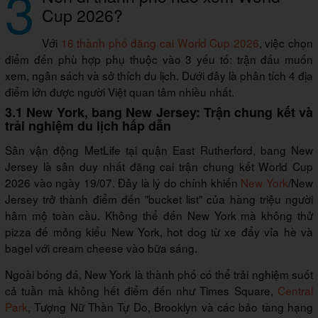
3
Cup 2026?
Với
16 thành phố đăng cai World Cup 2026
, việc chọn
điểm đến phù hợp phụ thuộc vào 3 yếu tố: trận đấu muốn
xem, ngân sách và sở thích du lịch. Dưới đây là phân tích 4 địa
điểm lớn được người Việt quan tâm nhiều nhất.
3.1 New York, bang New Jersey: Trận chung kết và
trải nghiệm du lịch hấp dẫn
Sân vận động MetLife tại quận East Rutherford, bang New
Jersey là sân duy nhất đăng cai trận chung kết World Cup
2026 vào ngày 19/07. Đây là lý do chính khiến
New York
/New
Jersey trở thành điểm đến "bucket list" của hàng triệu người
hâm mộ toàn cầu. Không thể đến New York mà không thử
pizza đế mỏng kiểu New York, hot dog từ xe đẩy vỉa hè và
bagel với cream cheese vào bữa sáng.
Ngoài bóng đá, New York là thành phố có thể trải nghiệm suốt
cả tuần mà không hết điểm đến như Times Square,
Central
Park
, Tượng Nữ Thần Tự Do, Brooklyn và các bảo tàng hạng