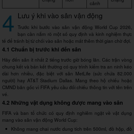
cảnh
4
Lưu ý khi vào sân vận động
Trước khi bước vào sân vận động World Cup 2026,
bạn cần nắm rõ một số quy định và kinh nghiệm thực
tế để tránh bị từ chối vào sân hoặc mất thêm thời gian chờ đợi.
4.1 Chuẩn bị trước khi đến sân
Hãy đến sân ít nhất 2 tiếng trước giờ bóng lăn. Các trận vòng
chung kết và bán kết thường có quy trình kiểm tra an ninh kéo
dài hơn nhiều, đặc biệt với sân MetLife (sức chứa 82.000
người) hay AT&T Stadium Dallas. Mang theo hộ chiếu hoặc
CMND bản gốc vì FIFA yêu cầu đối chiếu thông tin với tên trên
vé.
4.2 Những vật dụng không được mang vào sân
FIFA và ban tổ chức có quy định nghiêm ngặt về vật dụng
mang vào sân vận động World Cup:
Không mang chai nước dung tích trên 500ml, đồ hộp, đồ