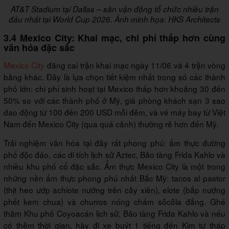
AT&T Stadium tại Dallas – sân vận động tổ chức nhiều trận
đấu nhất tại World Cup 2026. Ảnh minh họa: HKS Architects
3.4 Mexico City: Khai mạc, chi phí thấp hơn cùng
văn hóa đặc sắc
Mexico City
đăng cai trận khai mạc ngày 11/06 và 4 trận vòng
bảng khác. Đây là lựa chọn tiết kiệm nhất trong số các thành
phố lớn: chi phí sinh hoạt tại Mexico thấp hơn khoảng 30 đến
50% so với các thành phố ở Mỹ, giá phòng khách sạn 3 sao
dao động từ 100 đến 200 USD mỗi đêm, và vé máy bay từ Việt
Nam đến Mexico City (qua quá cảnh) thường rẻ hơn đến Mỹ.
Trải nghiệm văn hóa tại đây rất phong phú: ẩm thực đường
phố độc đáo, các di tích lịch sử Aztec, Bảo tàng Frida Kahlo và
nhiều khu phố cổ đặc sắc. Ẩm thực Mexico City là một trong
những nền ẩm thực phong phú nhất Bắc Mỹ: tacos al pastor
(thịt heo ướp achiote nướng trên cây xiên), elote (bắp nướng
phết kem chua) và churros nóng chấm sôcôla đắng. Ghé
thăm Khu phố Coyoacán lịch sử, Bảo tàng Frida Kahlo và nếu
có thêm thời gian, hãy đi xe buýt 1 tiếng đến Kim tự tháp