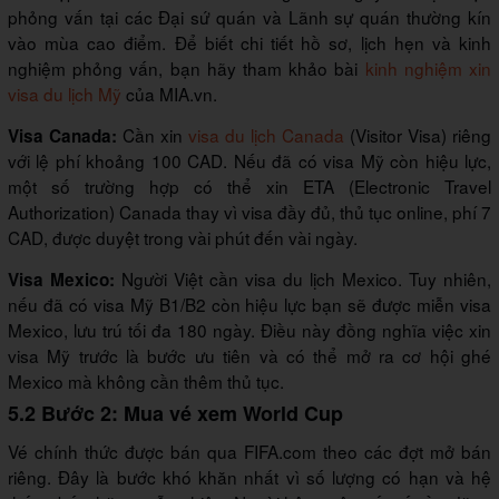
phỏng vấn tại các Đại sứ quán và Lãnh sự quán thường kín
vào mùa cao điểm. Để biết chi tiết hồ sơ, lịch hẹn và kinh
nghiệm phỏng vấn, bạn hãy tham khảo bài
kinh nghiệm xin
visa du lịch Mỹ
của MIA.vn.
Cần xin
visa du lịch Canada
(Visitor Visa) riêng
Visa Canada:
với lệ phí khoảng 100 CAD. Nếu đã có visa Mỹ còn hiệu lực,
một số trường hợp có thể xin ETA (Electronic Travel
Authorization) Canada thay vì visa đầy đủ, thủ tục online, phí 7
CAD, được duyệt trong vài phút đến vài ngày.
Người Việt cần visa du lịch Mexico. Tuy nhiên,
Visa Mexico:
nếu đã có visa Mỹ B1/B2 còn hiệu lực bạn sẽ được miễn visa
Mexico, lưu trú tối đa 180 ngày. Điều này đồng nghĩa việc xin
visa Mỹ trước là bước ưu tiên và có thể mở ra cơ hội ghé
Mexico mà không cần thêm thủ tục.
5.2 Bước 2: Mua vé xem World Cup
Vé chính thức được bán qua FIFA.com theo các đợt mở bán
riêng. Đây là bước khó khăn nhất vì số lượng có hạn và hệ