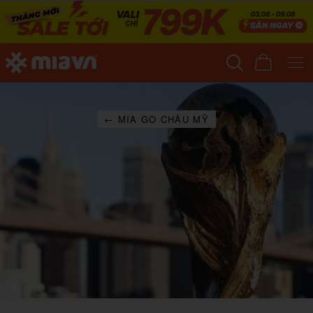
← MIA GO CHÂU MỸ