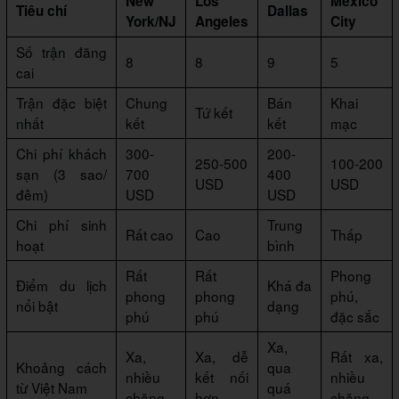
New
Los
Mexico
Tiêu chí
Dallas
York/NJ
Angeles
City
Số trận đăng
8
8
9
5
cai
Trận đặc biệt
Chung
Bán
Khai
Tứ kết
nhất
kết
kết
mạc
Chi phí khách
300-
200-
250-500
100-200
sạn (3 sao/
700
400
USD
USD
đêm)
USD
USD
Chi phí sinh
Trung
Rất cao
Cao
Thấp
hoạt
bình
Rất
Rất
Phong
Điểm du lịch
Khá đa
phong
phong
phú,
nổi bật
dạng
phú
phú
đặc sắc
Xa,
Xa,
Xa, dễ
Rất xa,
Khoảng cách
qua
nhiều
kết nối
nhiều
từ Việt Nam
quá
chặng
hơn
chặng