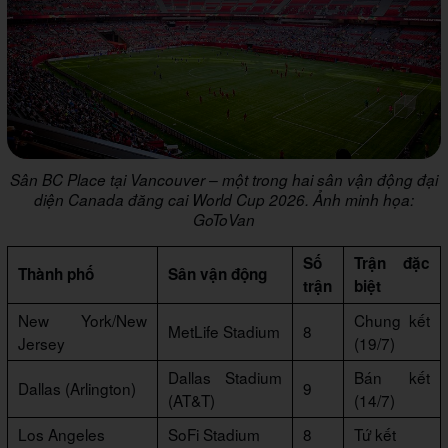
Sân BC Place tại Vancouver – một trong hai sân vận động đại
diện Canada đăng cai World Cup 2026. Ảnh minh họa:
GoToVan
Số
Trận đặc
Thành phố
Sân vận động
trận
biệt
New York/New
Chung kết
MetLife Stadium
8
Jersey
(19/7)
Dallas Stadium
Bán kết
Dallas (Arlington)
9
(AT&T)
(14/7)
Los Angeles
SoFi Stadium
8
Tứ kết