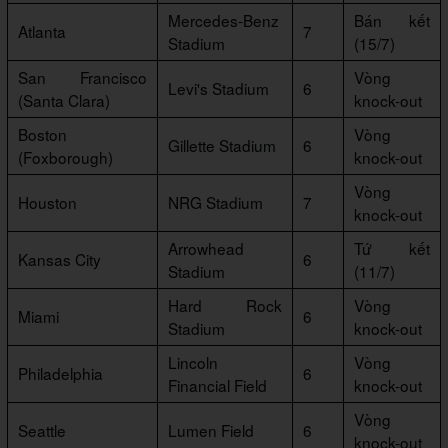
Mercedes-Benz
Bán kết
Atlanta
7
Stadium
(15/7)
San Francisco
Vòng
Levi's Stadium
6
(Santa Clara)
knock-out
Boston
Vòng
Gillette Stadium
6
(Foxborough)
knock-out
Vòng
Houston
NRG Stadium
7
knock-out
Arrowhead
Tứ kết
Kansas City
6
Stadium
(11/7)
Hard Rock
Vòng
Miami
6
Stadium
knock-out
Lincoln
Vòng
Philadelphia
6
Financial Field
knock-out
Vòng
Seattle
Lumen Field
6
knock-out