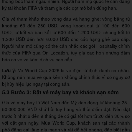
thống bốc thăm ngẫu nhiên. Người hâm mộ quốc tế cần đăng
ký tài khoản FIFA và tham gia các đợt mở bán đúng hạn.
Giá vé tham khảo theo vòng đấu và hạng ghế: vòng bảng từ
khoảng 69 đến 250 USD, vòng knock-out từ 100 đến 600
USD, tứ kết và bán kết từ 600 đến 1.200 USD, chung kết từ
1.200 USD đến hơn 6.000 USD cho các hạng ghế cao cấp.
Người hâm mộ cũng có thể cân nhắc các gói Hospitality chính
thức của FIFA qua On Location, tuy giá cao hơn nhưng đảm
bảo có vé và kèm dịch vụ cao cấp.
Vé World Cup 2026 là vé điện tử định danh cá nhân.
Lưu ý:
Không nên mua vé qua kênh không chính thức vì có nguy cơ
bị hủy hiệu lực ngay tại cổng sân.
5.3 Bước 3: Đặt vé máy bay và khách sạn sớm
Giá vé máy bay từ Việt Nam đến Mỹ dao động từ khoảng 25 -
50.000.000 VND khứ hồi tùy hãng và thời điểm đặt. Nên đặt
trước ít nhất 6 đến 9 tháng để có giá tốt hơn từ 20 đến 30% so
với đặt gần ngày. Mùa World Cup, khách sạn tại các thành
phố đăng cai tăng giá mạnh và rất dễ hết phòng, đặc biệt gần