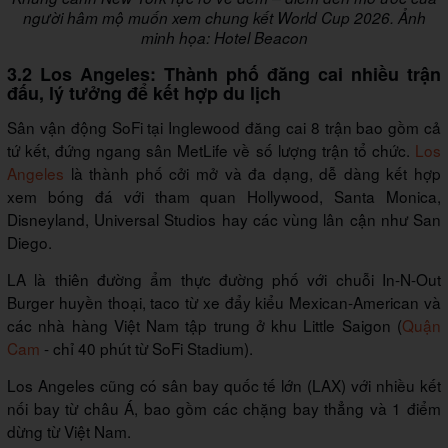
người hâm mộ muốn xem chung kết World Cup 2026. Ảnh
minh họa: Hotel Beacon
3.2 Los Angeles: Thành phố đăng cai nhiều trận
đấu, lý tưởng để kết hợp du lịch
Sân vận động SoFi tại Inglewood đăng cai 8 trận bao gồm cả
tứ kết, đứng ngang sân MetLife về số lượng trận tổ chức.
Los
Angeles
là thành phố cởi mở và đa dạng, dễ dàng kết hợp
xem bóng đá với tham quan Hollywood, Santa Monica,
Disneyland, Universal Studios hay các vùng lân cận như San
Diego.
LA là thiên đường ẩm thực đường phố với chuỗi In-N-Out
Burger huyền thoại, taco từ xe đẩy kiểu Mexican-American và
các nhà hàng Việt Nam tập trung ở khu Little Saigon (
Quận
Cam
- chỉ 40 phút từ SoFi Stadium).
Los Angeles cũng có sân bay quốc tế lớn (LAX) với nhiều kết
nối bay từ châu Á, bao gồm các chặng bay thẳng và 1 điểm
dừng từ Việt Nam.