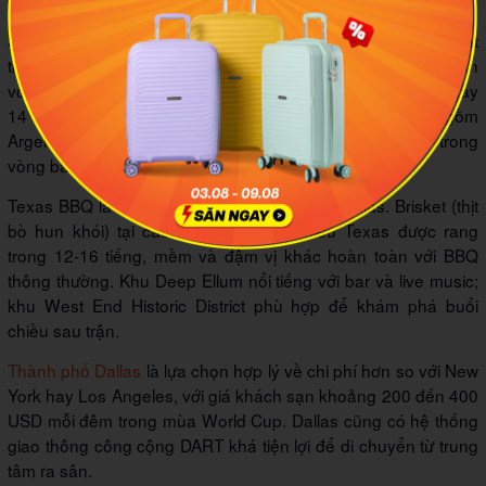
trận bán kết
Sân vận động Dallas tại Arlington đăng cai nhiều trận nhất
trong toàn giải với 9 trận, bao gồm 5 trận vòng bảng, 2 trận
vòng 32 đội, 1 trận vòng 16 đội và một trận bán kết vào ngày
14 tháng 7. Những đội lớn thi đấu tại Dallas bao gồm
Argentina, Anh, Hà Lan, Croatia, Jordan và Nhật Bản trong
vòng bảng.
Texas BBQ là điều bắt buộc phải thử khi ở Dallas. Brisket (thịt
bò hun khói) tại các nhà hàng BBQ kiểu Texas được rang
trong 12-16 tiếng, mềm và đậm vị khác hoàn toàn với BBQ
thông thường. Khu Deep Ellum nổi tiếng với bar và live music;
khu West End Historic District phù hợp để khám phá buổi
chiều sau trận.
Thành phố Dallas
là lựa chọn hợp lý về chi phí hơn so với New
York hay Los Angeles, với giá khách sạn khoảng 200 đến 400
USD mỗi đêm trong mùa World Cup. Dallas cũng có hệ thống
giao thông công cộng DART khá tiện lợi để di chuyển từ trung
tâm ra sân.