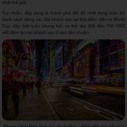
nhất thế giới.
Tuy nhiên, đây cũng là thành phố đắt đỏ nhất trong toàn bộ
danh sách đăng cai. Giá khách sạn tại thời điểm diễn ra World
Cup, đặc biệt tuần chung kết, có thể đạt 300 đến 700 USD
mỗi đêm tại các khách sạn 3 sao tiêu chuẩn.
Khung cảnh New York rực rỡ về đêm – điểm đến mơ ước của