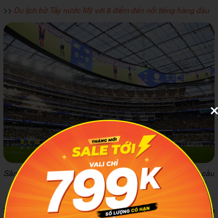
>>
Du lịch bờ Tây nước Mỹ với 8 điểm đến nổi tiếng hàng đầu
Sân SoFi Stadium tại Los Angeles – nơi tổ chức nhiều trận cầu
lớn và thu hút đông đảo du khách quốc tế. Ảnh minh họa:
Vigotour
3.3 Dallas: Đăng cai nhiều trận nhất, trong đó có