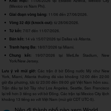
11/06/2026 tại Estadio Azteca, Mexico City
Khai mạc:
(Mexico vs Nam Phi).
11/06 đến 27/06/2026.
Giai đoạn vòng bảng:
từ 28/06/2026.
Vòng 32 đội (knock-out):
7/07 đến 11/07/2026.
Tứ kết:
14 và 15/07/2026 tại Dallas và Atlanta.
Bán kết:
18/07/2026 tại Miami.
Tranh hạng Ba:
19/07/2026 tại MetLife Stadium, New
Chung kết:
York/New Jersey.
Các trận ở bờ Đông nước Mỹ như New
Lưu ý về múi giờ:
York, Miami, Atlanta thường đá vào khoảng 12:00 đến 22:00
giờ địa phương, tức từ 23:00 đến 09:00 giờ Việt Nam hôm sau.
Trận đấu tại bờ Tây như Los Angeles, Seattle, San Francisco
lại trễ hơn 3 tiếng so với bờ Đông. Các trận tại Mexico City lệch
khoảng 13 tiếng so với Việt Nam (múi giờ CDT UTC-5).
Nên đi thành phố nào xem World