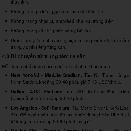
thủy tinh.
Không mang ô lớn, gậy cờ có cán dài trên 1m.
Không mang nhạc cụ amplified như loa, trống điện.
Không mang vũ khí, pháo sáng, bật lửa.
Drone, máy ảnh chuyên nghiệp có ống kính rời cần kiểm
tra quy định riêng từng sân.
4.3 Di chuyển từ trung tâm ra sân
Mỗi thành phố đăng cai có điểm xuất phát khác nhau:
Tàu NJ Transit từ ga
New York/NJ - MetLife Stadium:
Penn Station, khoảng 30-40 phút, giá 7-15 USD/chiều.
Tàu DART từ trung tâm Dallas
Dallas - AT&T Stadium:
(Union Station), khoảng 30-40 phút.
Tàu Metro Silver Line/C Line
Los Angeles - SoFi Stadium:
đến điểm gần sân, sau đó taxi hoặc đi bộ; hoặc Uber/Lyft
từ trung tâm khoảng 30-60 phút tùy giờ.
Metro Line 2 đến ga