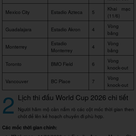
Khai mạc
Mexico City
Estadio Azteca
5
(11/6)
Vòng
Guadalajara
Estadio Akron
4
bảng
Estadio
Vòng
Monterrey
4
Monterrey
bảng
Vòng
Toronto
BMO Field
6
knock-out
Vòng
Vancouver
BC Place
7
knock-out
2
Lịch thi đấu World Cup 2026 chi tiết
Người hâm mộ cần nắm rõ các cột mốc thời gian then
chốt để lên kế hoạch chuyến đi phù hợp.
Các mốc thời gian chính: