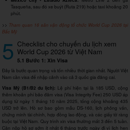
Mexico City - Estadio Azteca:
Tasqueña, sau đó xe buýt (Ruta 219) hoặc taxi khoảng 20
phút.
>>
Tham quan 16 sân vận động tổ chức World Cup 2026 tại
Bắc Mỹ
5
Checklist cho chuyến du lịch xem
World Cup 2026 từ Việt Nam
5.1 Bước 1: Xin Visa
Đây là bước quan trọng và tốn nhiều thời gian nhất. Người Việt
Nam cần visa để nhập cảnh vào cả 3 quốc gia đăng cai.
Lệ phí hiện tại là 185 USD, cộng
Visa Mỹ (B1/B2 du lịch):
thêm khoản phí bảo đảm visa (Visa Integrity Fee) 250 USD áp
dụng từ ngày 1 tháng 10 năm 2025, tổng cộng khoảng 435
USD trở lên. Hồ sơ bao gồm mẫu DS-160, lịch phỏng vấn,
chứng minh tài chính, hợp đồng lao động, và các giấy tờ ràng
buộc tại Việt Nam. Quy trình xin visa thường mất 3 đến 5 tuần.
Cần nộp hồ sơ sớm ít nhất 6 tháng trước ngày đi vì lịch hẹn