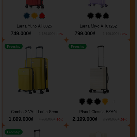
#093f69
#ffa500
#FF0000
#000000
#000000
#000000
Larita Yuno AH0325
Larita Miyo AH01252
749.000₫
799.000₫
-37%
-33%
1.189.000₫
1.199.000₫
Freeship
Freeship
+1
#000000
#000000
#000000
#ffa500
Combo 2 VALI Larita Sena
Pisani Classic FZA01
1.899.000₫
2.199.000₫
-60%
-26%
4.700.000₫
2.990.000₫
Freeship