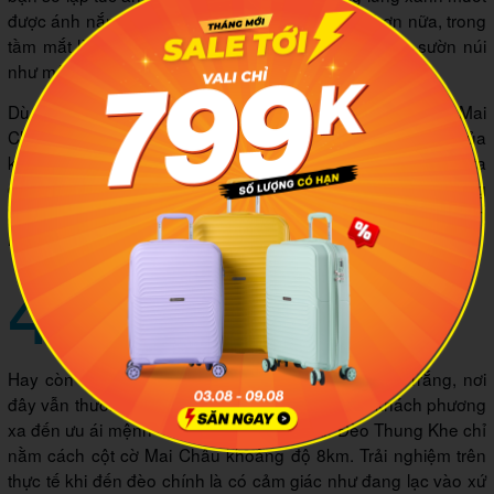
được ánh nắng vàng rót mật phủ xuống. Xa xa hơn nữa, trong
tầm mắt là những đám mây bồng bềnh lượn quanh sườn núi
như một chiếc khăn lụa dịu dàng ôm lấy.
Dù là sáng sớm hay khi hoàng hôn buông, khách du lịch Mai
Châu Hòa Bình cũng sẽ trải nghiệm được sự chuyển động của
không gian và thời gian trước mắt. Từ trên cao nhìn xuống ta
còn thấy được cả những căn nhà của người dân địa phương
hiện đang sinh sống, bên cạnh các cánh đồng kiếm kế sinh
nhai của họ.
4
Một số điểm du lịch Mai Châu Hòa
Bình nổi tiếng ở gần cột cờ
4.1 Đèo Thung Khe
Hay còn được biết đến với tên gọi khác là đèo Đá Trắng, nơi
đây vẫn thường được người dân địa phương và khách phương
xa đến ưu ái mệnh danh ngọn đồi Bắc Âu. Đèo Thung Khe chỉ
nằm cách cột cờ Mai Châu khoảng độ 8km. Trải nghiệm trên
thực tế khi đến đèo chính là có cảm giác như đang lạc vào xứ