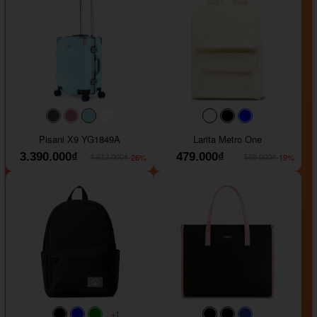
#40454a
#b76e79
#9ad8e7
#ffffff
#faf0e6
#000000
#0000FF
Pisani X9 YG1849A
Larita Metro One
3.390.000₫
479.000₫
-26%
-19%
4.612.000₫
589.000₫
+1