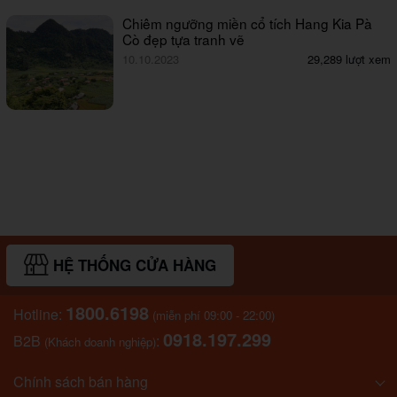
Chiêm ngưỡng miền cổ tích Hang Kia Pà
Cò đẹp tựa tranh vẽ
10.10.2023
29,289 lượt xem
HỆ THỐNG CỬA HÀNG
1800.6198
Hotline:
(miễn phí 09:00 - 22:00)
0918.197.299
B2B
:
(Khách doanh nghiệp)
Chính sách bán hàng