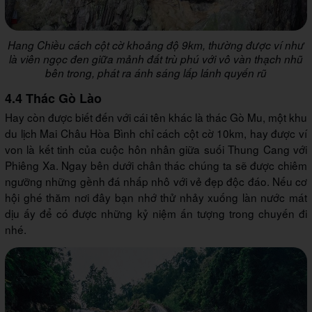
Hang Chiều cách cột cờ khoảng độ 9km, thường được ví như
là viên ngọc đen giữa mảnh đất trù phú với vô vàn thạch nhũ
bên trong, phát ra ánh sáng lấp lánh quyến rũ
4.4 Thác Gò Lào
Hay còn được biết đến với cái tên khác là thác Gò Mu, một khu
du lịch Mai Châu Hòa Bình chỉ cách cột cờ 10km, hay được ví
von là kết tinh của cuộc hôn nhân giữa suối Thung Cang với
Phiêng Xa. Ngay bên dưới chân thác chúng ta sẽ được chiêm
ngưỡng những gềnh đá nhấp nhô với vẻ đẹp độc đáo. Nếu cơ
hội ghé thăm nơi đây bạn nhớ thử nhảy xuống làn nước mát
dịu ấy để có được những kỷ niệm ấn tượng trong chuyến đi
nhé.