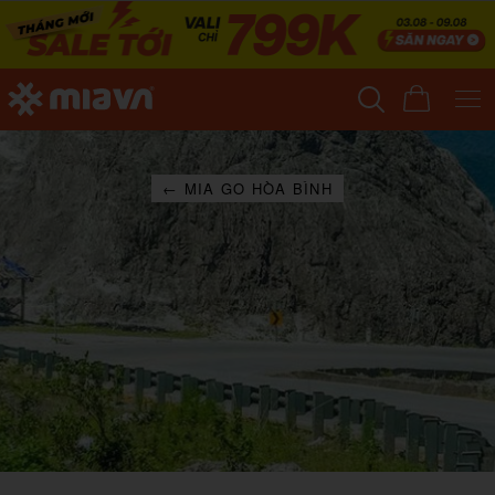
← MIA GO HÒA BÌNH