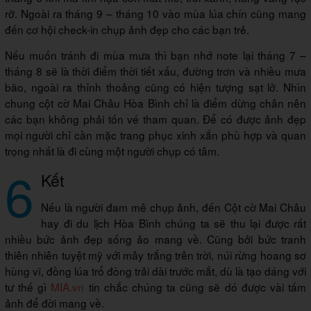
rỡ. Ngoài ra tháng 9 – tháng 10 vào mùa lúa chín cũng mang
đến cơ hội check-in chụp ảnh đẹp cho các bạn trẻ.
Nếu muốn tránh đi mùa mưa thì bạn nhớ note lại tháng 7 –
tháng 8 sẽ là thời điểm thời tiết xấu, đường trơn và nhiều mưa
bão, ngoài ra thỉnh thoảng cũng có hiện tượng sạt lở. Nhìn
chung cột cờ Mai Châu Hòa Bình chỉ là điểm dừng chân nên
các bạn không phải tốn vé tham quan. Để có được ảnh đẹp
mọi người chỉ cần mặc trang phục xinh xắn phù hợp và quan
trọng nhất là đi cùng một người chụp có tâm.
6
Kết
Nếu là người đam mê chụp ảnh, đến Cột cờ Mai Châu
hay đi du lịch Hòa Bình chúng ta sẽ thu lại được rất
nhiều bức ảnh đẹp sống ảo mang về. Cũng bởi bức tranh
thiên nhiên tuyệt mỹ với mây trắng trên trời, núi rừng hoang sơ
hùng vĩ, đồng lúa trổ đòng trải dài trước mắt, dù là tạo dáng với
tư thế gì
MIA.vn
tin chắc chúng ta cũng sẽ dó được vài tấm
ảnh để đời mang về.