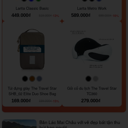
#faf0e6
#000000
#0000FF
#008000
#000000
#000000
#1e35a5
Larita Classic Basic
Larita Metro Work
449.000₫
589.000₫
-13%
-16%
519.000₫
699.000₫
#000000
#964B00
#647290
#000000
#a9a9a9
Túi đựng giày The Travel Star
Gối cổ du lịch The Travel Star
SHB_02 Elite Duo Shoe Bag
TC360
169.000₫
279.000₫
-15%
199.000₫
Bản Lác Mai Châu với vẻ đẹp bất tận thu
hút bao người