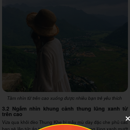
Tầm nhìn từ trên cao xuống được nhiều bạn trẻ yêu thích
3.2 Ngắm nhìn khung cảnh thung lũng xanh từ
trên cao
Vừa qua khỏi đèo Thung Khe bị mây mù dày đặc che phủ các
bạn sẽ lập tức ấn tượng với khung cảnh thung lũng xanh mướt