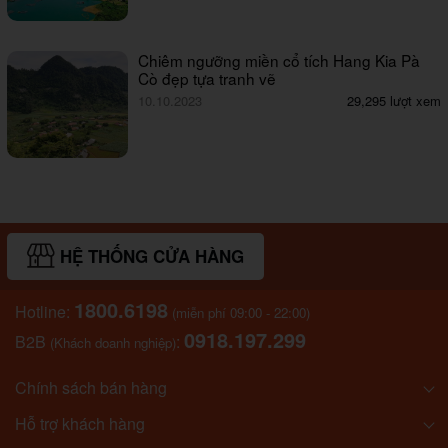
Chiêm ngưỡng miền cổ tích Hang Kia Pà
Cò đẹp tựa tranh vẽ
10.10.2023
29,295 lượt xem
HỆ THỐNG CỬA HÀNG
1800.6198
Hotline:
(miễn phí 09:00 - 22:00)
0918.197.299
B2B
:
(Khách doanh nghiệp)
Chính sách bán hàng
Hỗ trợ khách hàng