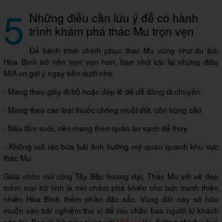
5
Những điều cần lưu ý để có hành
trình khám phá thác Mu trọn vẹn
Để hành trình chinh phục thac Mu cũng như du lịch
Hòa Bình trở nên trọn vẹn hơn, bạn nhớ lưu lại những điều
MIA.vn gợi ý ngay bên dưới nhé:
- Mang theo giày đi bộ hoặc dép lê để dễ dàng di chuyển
- Mang theo các loại thuốc chống muỗi đốt, côn trùng cắn
- Nếu tắm suối, nên mang theo quần áo sạch để thay
- Không vứt rác bừa bãi ảnh hưởng mỹ quan quanh khu vực
thác Mu
Giữa chốn núi rừng Tây Bắc hoang dại, Thác Mu với vẻ đẹp
mềm mại trữ tình là nét chấm phá khiến cho bức tranh thiên
nhiên Hòa Bình thêm phần đặc sắc. Vùng đất này sở hữu
muôn vàn trải nghiệm thú vị để níu chân bao người lữ khách
nán lại. Bạn ơi, hè này cùng với
MIA.vn
lên đường chinh phục