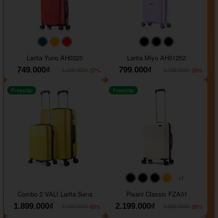
#093f69
#ffa500
#FF0000
#000000
#000000
#000000
Larita Yuno AH0325
Larita Miyo AH01252
749.000₫
799.000₫
-37%
-33%
1.189.000₫
1.199.000₫
Freeship
Freeship
+1
#000000
#000000
#000000
#ffa500
Combo 2 VALI Larita Sena
Pisani Classic FZA01
1.899.000₫
2.199.000₫
-60%
-26%
4.700.000₫
2.990.000₫