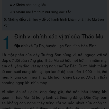
4.2 Khám phá hang Mu
4.3 Nhâm nhi ẩm thực núi rừng đặc sắc
5. Những điều cần lưu ý để có hành trình khám phá thác Mu trọn
vẹn
1
Định vị chính xác vị trí của Thác Mu
xã Tự Do, huyện Lạc Sơn, tỉnh Hòa Bình
Địa chỉ:
Là một phần của dãy Trường Sơn hùng vĩ, trái ngược với vẻ
đẹp dữ dội của rừng già, Thác Mu sở hữu nét trữ tình mềm mại
tựa dải yếm đào vắt ngang non caoTây Bắc. Được hình thành
từ con suối cùng tên, lại tọa lạc ở độ cao trên 1.000 mét, thế
nên, khung cảnh nơi Thác Mu luôn khiến bao người cảm thấy
choáng ngợp khi nhìn thấy.
Vì nằm ẩn sâu giữa lòng rừng già, thế nên bầu không khí
quanh Thác Mu rất trong lành và thoáng đãng. Đến đây, bạn
sẽ không còn nghe thấy tiếng còi xe náo nhiệt của chốn thị
thành, thay vào đó là tiếng suối reo, thác đổ, chim muông rít