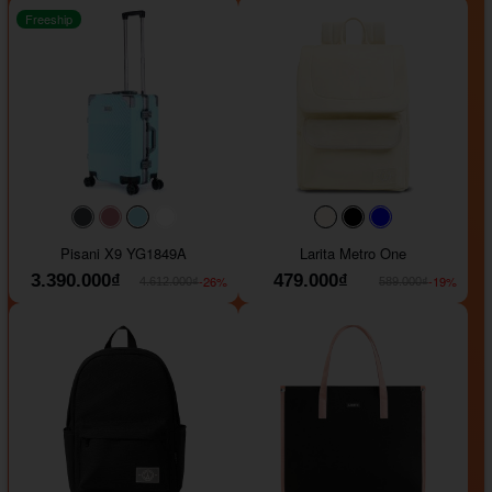
Freeship
#40454a
#b76e79
#9ad8e7
#ffffff
#faf0e6
#000000
#0000FF
Pisani X9 YG1849A
Larita Metro One
3.390.000₫
479.000₫
-26%
-19%
4.612.000₫
589.000₫