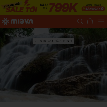
← MIA GO HÒA BÌNH