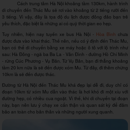
Cách trung tâm Hà Nội khoảng tầm 130km, hành trình
di chuyển đến Thác Mu sẽ rơi vào khoảng từ 2 tiếng rưỡi đến
3 tiếng. Vì vậy, đây là tọa độ du lịch được đông đảo bạn trẻ
yêu thích, đặc biệt là những ai có quỹ thời gian eo hẹp.
Tuy nhiên, hiện nay tuyến xe bus Hà Nội -
Hòa Bình
chưa
được đưa vào khai thác. Thế nên, nếu có ý định đến Thác Mu,
bạn có thể di chuyển bằng xe máy hoặc ô tô với lộ trình như
sau: Hà Đông - ngã ba Ba La - Vân Đình - đường Hồ Chí Minh
- rừng Cúc Phương - Vụ Bản. Từ Vụ Bản, bạn đi thẳng khoảng
tầm 20 km nữa là sẽ đến được xóm Mu. Từ đây, đi thêm chừng
10km là sẽ đến được thác.
Đường từ Hà Nội đến Thác Mu khá đẹp lại dễ đi, duy chỉ có
đoạn 10km từ xóm Mu dẫn vào thác là hơi khó đi một xíu với
đường hẹp, có nhiều cua ngoặt. Vì thế, khi di chuyển tại đoạn
này, bạn nên lưu ý chạy xe cẩn thận và quan sát kỹ để đảm
bảo an toàn cho bản thân và những người xung quanh.