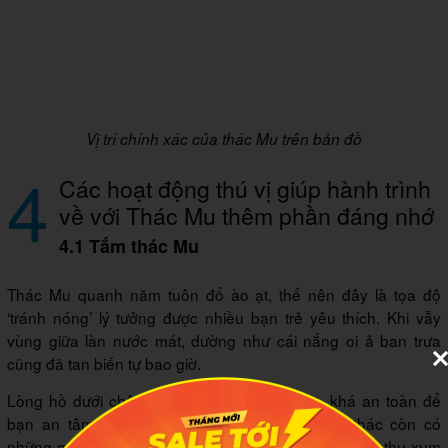
Vị trí chính xác của thác Mu trên bản đồ
4
Các hoạt động thú vị giúp hành trình
về với Thác Mu thêm phần đáng nhớ
4.1 Tắm thác Mu
Thác Mu quanh năm tuôn đổ ào ạt, thế nên đây là tọa độ
‘tránh nóng’ lý tưởng được nhiều bạn trẻ yêu thích. Khi vẫy
vùng giữa làn nước mát, dường như cái nắng oi ả ban trưa
cũng đã tan biến tự bao giờ.
Lòng hồ dưới chân thác chỉ sâu tầm 2 mét, khá an toàn để
bạn an tâm vẫy vùng. Ngoài ra, dọc hai bên thác còn có
những mỏm đá đa dạng hình thù cùng nhiều tán cổ thụ xum