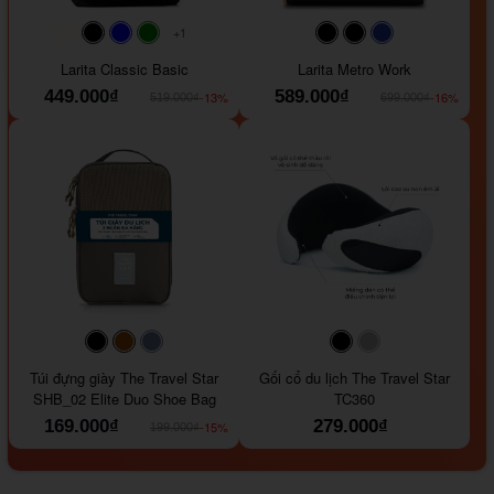
+1
#faf0e6
#000000
#0000FF
#008000
#000000
#000000
#1e35a5
Larita Classic Basic
Larita Metro Work
449.000₫
589.000₫
-13%
-16%
519.000₫
699.000₫
#000000
#964B00
#647290
#000000
#a9a9a9
Túi đựng giày The Travel Star
Gối cổ du lịch The Travel Star
SHB_02 Elite Duo Shoe Bag
TC360
169.000₫
279.000₫
-15%
199.000₫