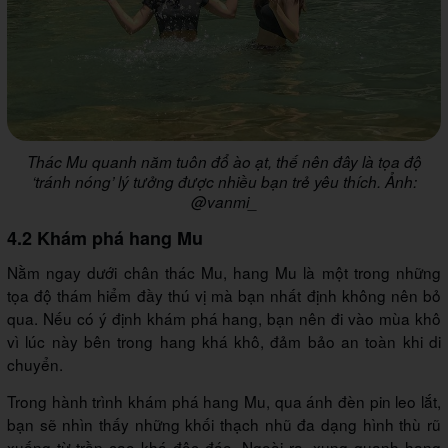
Thác Mu quanh năm tuôn đổ ào ạt, thế nên đây là tọa độ
‘tránh nóng’ lý tưởng được nhiều bạn trẻ yêu thích. Ảnh:
@vanmi_
4.2 Khám phá hang Mu
Nằm ngay dưới chân thác Mu, hang Mu là một trong những
tọa độ thám hiểm đầy thú vị mà bạn nhất định không nên bỏ
qua. Nếu có ý định khám phá hang, bạn nên đi vào mùa khô
vì lúc này bên trong hang khá khô, đảm bảo an toàn khi di
chuyển.
Trong hành trình khám phá hang Mu, qua ánh đèn pin leo lắt,
bạn sẽ nhìn thấy những khối thạch nhũ đa dạng hình thù rũ
xuống từ trần cao khá độc đáo. Ngoài ra, xung quanh hang