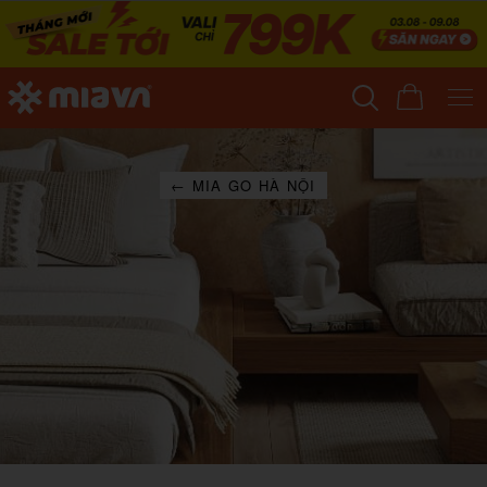
← MIA GO HÀ NỘI