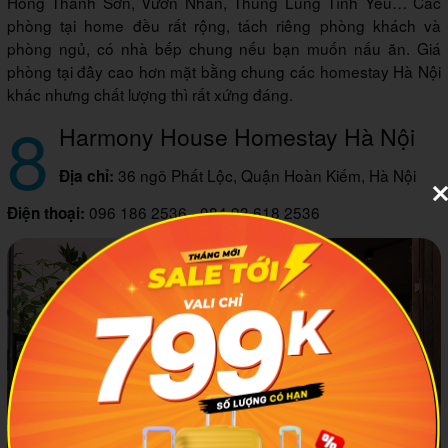
Hồng Thanh Sơn, Vườn Nhãn, Thung Lũng Tình Yêu… Các
phòng tại home đều rất rộng, tách riêng phòng khách và
phòng ngủ, có nhà bếp chung nếu bạn muốn nấu ăn. Giá
phòng tại đây cao hơn mặt bằng chung các homestay Hà Nội
khác nhưng chất lượng thì rất xứng đáng.
8
Harmony House Homestay Hà Nội
36 ngõ Phất Lộc, Quận Hoàn Kiếm, Hà Nội
Địa chỉ:
096 186 2536 - 084 93 618 2536
Điện thoại: