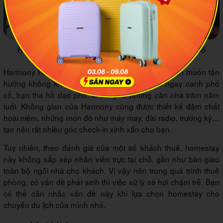
Harmony House đúng chất một căn nhà cổ của thủ đô
Harmony House là homestay dành cho những bạn muốn tận
hưởng không khí cổ kính của Hà Nội. Home ngay cạnh phố
cổ, bạn tha hồ dạo phố, khám phá những căn nhà trăm năm
tuổi. Không gian của Harmony cũng được thiết kế đậm chất
hoài niệm, những món đồ như máy may, đài radio, trường kỷ…
tạo nên rất nhiều góc check-in xinh xắn cho bạn.
Tuy nhiên, theo đánh giá của một số khách thuê, homestay
này không sắp xếp nhân viên trực tại chỗ, gần như bàn giao
toàn bộ ngôi nhà cho khách. Vì vậy nên trong quá trình thuê
phòng, có vấn đề phát sinh thì việc xử lý sẽ hơi chậm trễ. Bạn
có thể cân nhắc vấn đề này khi lựa chọn homestay cho
chuyến du lịch của mình nhé.