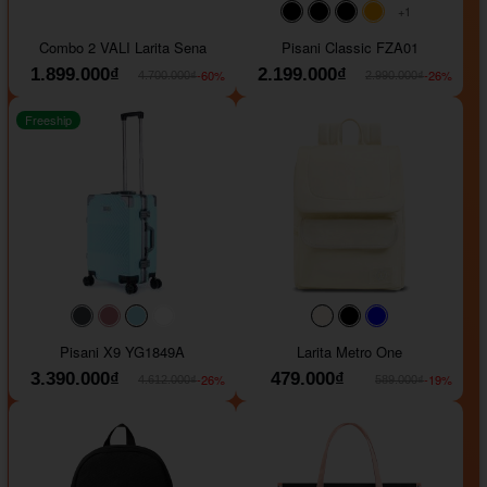
+1
#000000
#000000
#000000
#ffa500
Combo 2 VALI Larita Sena
Pisani Classic FZA01
1.899.000₫
2.199.000₫
-60%
-26%
4.700.000₫
2.990.000₫
Freeship
#40454a
#b76e79
#9ad8e7
#ffffff
#faf0e6
#000000
#0000FF
Pisani X9 YG1849A
Larita Metro One
3.390.000₫
479.000₫
-26%
-19%
4.612.000₫
589.000₫