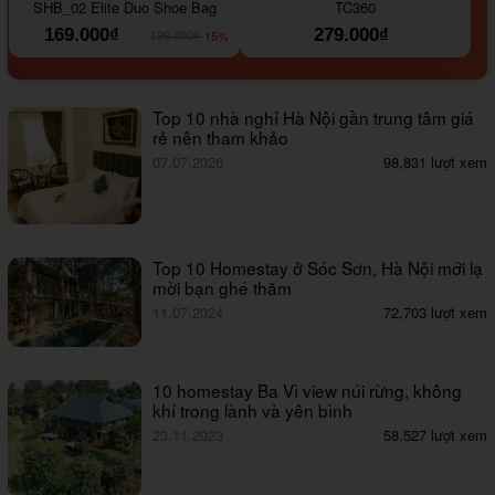
SHB_02 Elite Duo Shoe Bag
TC360
169.000₫
279.000₫
-15%
199.000₫
Top 10 nhà nghỉ Hà Nội gần trung tâm giá
rẻ nên tham khảo
07.07.2026
98,831 lượt xem
Top 10 Homestay ở Sóc Sơn, Hà Nội mới lạ
mời bạn ghé thăm
11.07.2024
72,703 lượt xem
10 homestay Ba Vì view núi rừng, không
khí trong lành và yên bình
23.11.2023
58,527 lượt xem