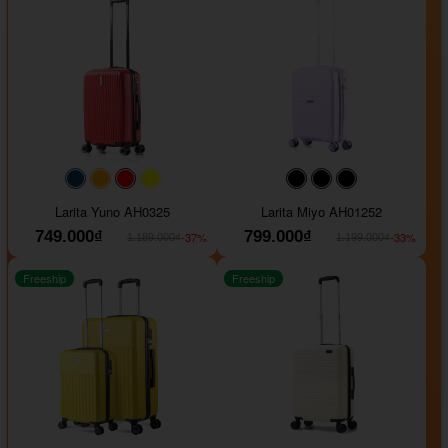
#093f69
#ffa500
#FF0000
#FFFF00
#000000
#000000
#000000
Larita Yuno AH0325
Larita Miyo AH01252
749.000₫
799.000₫
-37%
-33%
1.189.000₫
1.199.000₫
Freeship
Freeship