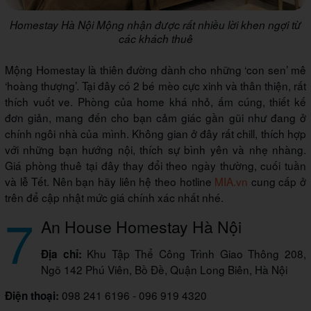
Homestay Hà Nội Mộng nhận được rất nhiều lời khen ngợi từ
các khách thuê
Mộng Homestay là thiên đường dành cho những ‘con sen’ mê
‘hoàng thượng’. Tại đây có 2 bé mèo cực xinh và thân thiện, rất
thích vuốt ve. Phòng của home khá nhỏ, ấm cúng, thiết kế
đơn giản, mang đến cho bạn cảm giác gần gũi như đang ở
chính ngôi nhà của mình. Không gian ở đây rất chill, thích hợp
với những bạn hướng nội, thích sự bình yên và nhẹ nhàng.
Giá phòng thuê tại đây thay đổi theo ngày thường, cuối tuần
và lễ Tết. Nên bạn hãy liên hệ theo hotline
MIA.vn
cung cấp ở
trên để cập nhật mức giá chính xác nhất nhé.
7
An House Homestay Hà Nội
Khu Tập Thể Công Trình Giao Thông 208,
Địa chỉ:
Ngõ 142 Phú Viên, Bồ Đề, Quận Long Biên, Hà Nội
098 241 6196 - 096 919 4320
Điện thoại: