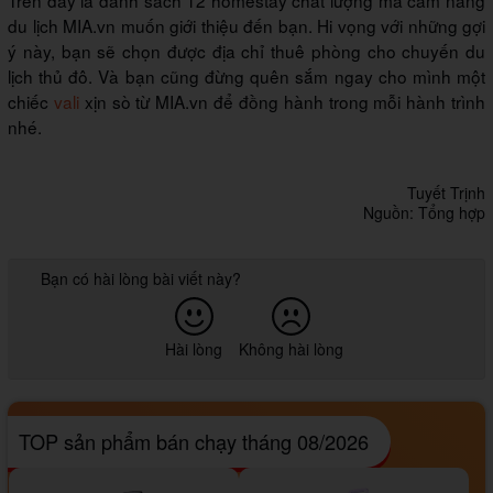
Trên đây là danh sách 12 homestay chất lượng mà cẩm nang
du lịch MIA.vn muốn giới thiệu đến bạn. Hi vọng với những gợi
ý này, bạn sẽ chọn được địa chỉ thuê phòng cho chuyến du
lịch thủ đô. Và bạn cũng đừng quên sắm ngay cho mình một
chiếc
vali
xịn sò từ MIA.vn để đồng hành trong mỗi hành trình
nhé.
Tuyết Trịnh
Nguồn: Tổng hợp
Bạn có hài lòng bài viết này?
Hài lòng
Không hài lòng
TOP sản phẩm bán chạy tháng 08/2026