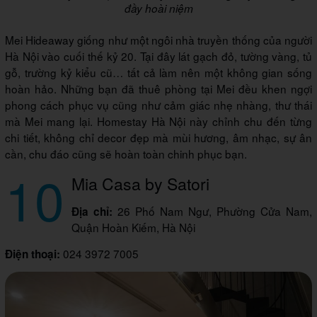
đầy hoài niệm
Mei Hideaway giống như một ngôi nhà truyền thống của người
Hà Nội vào cuối thế kỷ 20. Tại đây lát gạch đỏ, tường vàng, tủ
gỗ, trường kỷ kiểu cũ… tất cả làm nên một không gian sống
hoàn hảo. Những bạn đã thuê phòng tại Mei đều khen ngợi
phong cách phục vụ cũng như cảm giác nhẹ nhàng, thư thái
mà Mei mang lại. Homestay Hà Nội này chỉnh chu đến từng
chi tiết, không chỉ decor đẹp mà mùi hương, âm nhạc, sự ân
cần, chu đáo cũng sẽ hoàn toàn chinh phục bạn.
10
Mia Casa by Satori
26 Phố Nam Ngư, Phường Cửa Nam,
Địa chỉ:
Quận Hoàn Kiếm, Hà Nội
024 3972 7005
Điện thoại: