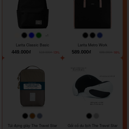
+1
#faf0e6
#000000
#0000FF
#008000
#000000
#000000
#1e35a5
Larita Classic Basic
Larita Metro Work
449.000₫
589.000₫
-13%
-16%
519.000₫
699.000₫
#000000
#964B00
#647290
#000000
#a9a9a9
Túi đựng giày The Travel Star
Gối cổ du lịch The Travel Star