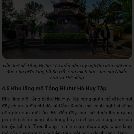
Đền thờ cố Tổng Bí thư Lê Duẩn nằm uy nghiêm trên một hòn
đảo nhỏ giữa lòng hồ Kẻ Gỗ. Ảnh minh họa: Tạp chí Nhiếp
ảnh và Đời sống
4.5 Khu lăng mộ Tổng Bí thư Hà Huy Tập
Khu lăng mộ Tổng Bí thư Hà Huy Tập cùng quần thể di tích nơi
đây chính là địa chỉ đỏ tại Cẩm Xuyên mà mình nghĩ ai cũng
nên ghé qua một lần. Khi đến đây, bạn sẽ được tham quan
gian thờ chính cùng nhà trưng bày các hiện vật cũng như các
tài liệu lịch sử. Theo thông tin mình cập nhập được, phần lăng
mộ của ông nằm tôn nghiêm trên một ngọn đồi thoáng đãng.