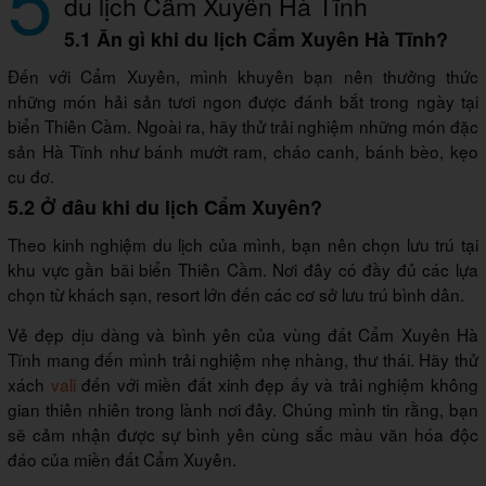
du lịch Cẩm Xuyên Hà Tĩnh
5.1 Ăn gì khi du lịch Cẩm Xuyên Hà Tĩnh?
Đến với Cẩm Xuyên, mình khuyên bạn nên thưởng thức
những món hải sản tươi ngon được đánh bắt trong ngày tại
biển Thiên Cầm. Ngoài ra, hãy thử trải nghiệm những món đặc
sản Hà Tĩnh như bánh mướt ram, cháo canh, bánh bèo, kẹo
cu đơ.
5.2 Ở đâu khi du lịch Cẩm Xuyên?
Theo kinh nghiệm du lịch của mình, bạn nên chọn lưu trú tại
khu vực gần bãi biển Thiên Cầm. Nơi đây có đầy đủ các lựa
chọn từ khách sạn, resort lớn đến các cơ sở lưu trú bình dân.
Vẻ đẹp dịu dàng và bình yên của vùng đất Cẩm Xuyên Hà
Tĩnh mang đến mình trải nghiệm nhẹ nhàng, thư thái. Hãy thử
xách
vali
đến với miền đất xinh đẹp ấy và trải nghiệm không
gian thiên nhiên trong lành nơi đây. Chúng mình tin rằng, bạn
sẽ cảm nhận được sự bình yên cùng sắc màu văn hóa độc
đáo của miền đất Cẩm Xuyên.