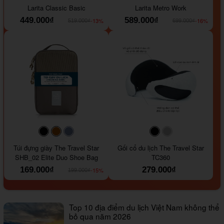
Larita Classic Basic
Larita Metro Work
449.000₫
589.000₫
-13%
-16%
519.000₫
699.000₫
#000000
#964B00
#647290
#000000
#a9a9a9
Túi đựng giày The Travel Star
Gối cổ du lịch The Travel Star
SHB_02 Elite Duo Shoe Bag
TC360
169.000₫
279.000₫
-15%
199.000₫
Top 10 địa điểm du lịch Việt Nam không thể
bỏ qua năm 2026