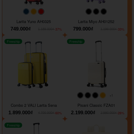
#093f69
#ffa500
#FF0000
#000000
#000000
#000000
Larita Yuno AH0325
Larita Miyo AH01252
749.000₫
799.000₫
-37%
-33%
1.189.000₫
1.199.000₫
Freeship
Freeship
+1
#000000
#000000
#000000
#ffa500
Combo 2 VALI Larita Sena
Pisani Classic FZA01
1.899.000₫
2.199.000₫
-60%
-26%
4.700.000₫
2.990.000₫
Freeship