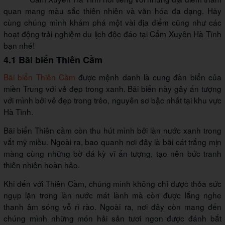
quan mang màu sắc thiên nhiên và văn hóa đa dạng. Hãy
cùng chúng mình khám phá một vài địa điểm cũng như các
hoạt động trải nghiệm du lịch độc đáo tại Cẩm Xuyên Hà Tĩnh
bạn nhé!
4.1 Bãi biển Thiên Cầm
Bãi biển Thiên Cầm
được mệnh danh là cung đàn biển của
miền Trung với vẻ đẹp trong xanh. Bãi biển này gây ấn tượng
với mình bởi vẻ đẹp trong trẻo, nguyên sơ bậc nhất tại khu vực
Hà Tĩnh.
Bãi biển Thiên cầm còn thu hút mình bởi làn nước xanh trong
vắt mỹ miều. Ngoài ra, bao quanh nơi đây là bãi cát trắng mịn
màng cùng những bờ đá kỳ vĩ ấn tượng, tạo nên bức tranh
thiên nhiên hoàn hảo.
Khi đến với Thiên Cầm, chúng mình không chỉ được thỏa sức
ngụp lặn trong làn nước mát lành mà còn được lắng nghe
thanh âm sóng vỗ rì rào. Ngoài ra, nơi đây còn mang đến
chúng mình những món hải sản tươi ngon được đánh bắt