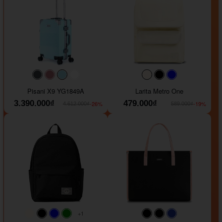
#40454a
#b76e79
#9ad8e7
#ffffff
#faf0e6
#000000
#0000FF
Pisani X9 YG1849A
Larita Metro One
3.390.000₫
479.000₫
-26%
-19%
4.612.000₫
589.000₫
+1
#faf0e6
#000000
#0000FF
#008000
#000000
#000000
#1e35a5