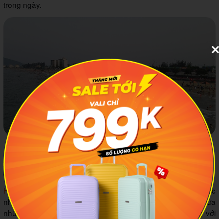
trong ngày.
Bãi biển Thiên Cầm được mệnh danh là cung đàn biển của
miền Trung. Ảnh minh họa: Tiin
4.2 Hồ Kẻ Gỗ
Hồ Kẻ Gỗ
gây ấn tượng với mình bởi đây chính là hồ nước
nhân tạo lớn nhất Hà Tĩnh. Hồ nước này nằm uốn lượn giữa
những dãy núi trùng điệp, tạo nên khung cảnh ấn tượng với