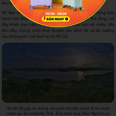
khu bảo tồn thiên nhiên bao quanh.
Vẻ đẹp của hồ Kẻ Gỗ khiến mình liên tưởng đến những bức
tranh sơn thủy hữu tình. Với mặt hồ trong xanh, tĩnh lặng, nơi
đây khiến bạn cảm thấy yên bình, dễ chịu hơn rất nhiều. Khi
đến đây, chúng mình thuê thuyền vãn cảnh hồ và tận hưởng
bầu không khí mát lành tại hồ Kẻ Gỗ.
Hồ Kẻ Gỗ gây ấn tượng với mình bởi đây chính là hồ nước
nhân tạo lớn nhất Hà Tĩnh. Ảnh minh họa: Báo Người Lao