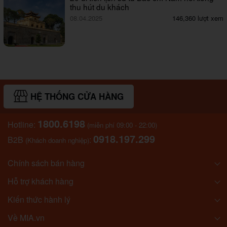
thu hút du khách
08.04.2025
146,360 lượt xem
HỆ THỐNG CỬA HÀNG
1800.6198
Hotline:
(miễn phí 09:00 - 22:00)
0918.197.299
B2B
:
(Khách doanh nghiệp)
Chính sách bán hàng
Hỗ trợ khách hàng
Kiến thức hành lý
Về MIA.vn