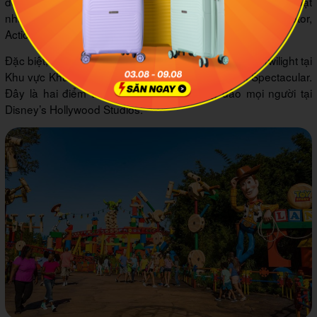
đến Walt Disney World. Nơi đây tập trung nhiều khu nổi bật
nhất trong quần thể Walt Disney World, như Lights, Motor,
Action hay Rock ‘n’ Roller Coaster, v.v.
Đặc biệt, nếu đến đây, bạn có thể trải nghiệm Tháp Twilight tại
Khu vực Khủng bố, hay Indiana Jones Epic Stunt Spectacular.
Đây là hai điểm tham quan thu hút đông đảo mọi người tại
Disney’s Hollywood Studios.