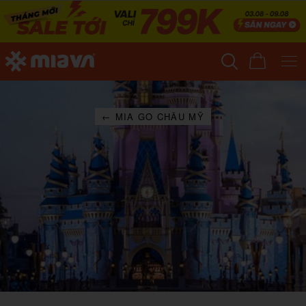
← MIA GO CHÂU MỸ