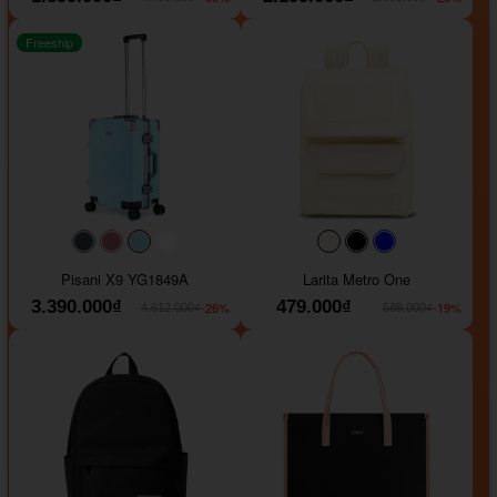
Freeship
#40454a
#b76e79
#9ad8e7
#ffffff
#faf0e6
#000000
#0000FF
Pisani X9 YG1849A
Larita Metro One
3.390.000₫
479.000₫
-26%
-19%
4.612.000₫
589.000₫