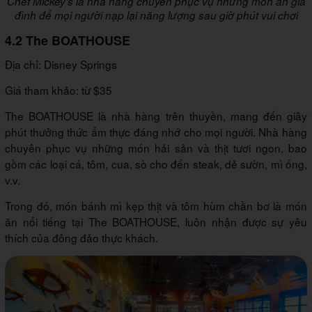
Chef Mickey’s là nhà hàng chuyên phục vụ những món ăn gia
đình để mọi người nạp lại năng lượng sau giờ phút vui chơi
4.2 The BOATHOUSE
Địa chỉ: Disney Springs
Giá tham khảo: từ $35
The BOATHOUSE là nhà hàng trên thuyền, mang đến giây
phút thưởng thức ẩm thực đáng nhớ cho mọi người. Nhà hàng
chuyên phục vụ những món hải sản và thịt tươi ngon, bao
gồm các loại cá, tôm, cua, sò cho đến steak, dẻ sườn, mì ống,
v.v.
Trong đó, món bánh mì kẹp thịt và tôm hùm chần bơ là món
ăn nổi tiếng tại The BOATHOUSE, luôn nhận được sự yêu
thích của đông đảo thực khách.