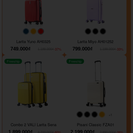
#093f69
#ffa500
#FF0000
#000000
#000000
#000000
Larita Yuno AH0325
Larita Miyo AH01252
749.000₫
799.000₫
-37%
-33%
1.189.000₫
1.199.000₫
Freeship
Freeship
+1
#000000
#000000
#000000
#ffa500
Combo 2 VALI Larita Sena
Pisani Classic FZA01
1.899.000₫
2.199.000₫
-60%
-26%
4.700.000₫
2.990.000₫