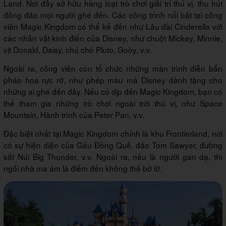
Land. Nơi đây sở hữu hàng loạt trò chơi giải trí thú vị, thu hút
đông đảo mọi người ghé đến. Các công trình nổi bật tại công
viên Magic Kingdom có thể kể đến như Lâu đài Cinderella với
các nhân vật kinh điển của Disney, như chuột Mickey, Minnie,
vịt Donald, Daisy, chú chó Pluto, Goòy, v.v.
Ngoài ra, công viên còn tổ chức những màn trình diễn bắn
pháo hoa rực rỡ, như phép màu mà Disney dành tặng cho
những ai ghé đến đây. Nếu có dịp đến Magic Kingdom, bạn có
thể tham gia những trò chơi ngoài trời thú vị, như Space
Mountain, Hành trình của Peter Pan, v.v.
Đặc biệt nhất tại Magic Kingdom chính là khu Frontierland, nơi
có sự hiện diện của Gấu Đồng Quê, đảo Tom Sawyer, đường
sắt Núi Big Thunder, v.v. Ngoài ra, nếu là người gan dạ, thì
ngôi nhà ma ám là điểm đến không thể bỡ lỡ.