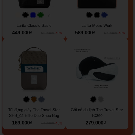
+1
#faf0e6
#000000
#0000FF
#008000
#000000
#000000
#1e35a5
Larita Classic Basic
Larita Metro Work
449.000₫
589.000₫
-13%
-16%
519.000₫
699.000₫
#000000
#964B00
#647290
#000000
#a9a9a9
Túi đựng giày The Travel Star
Gối cổ du lịch The Travel Star
SHB_02 Elite Duo Shoe Bag
TC360
169.000₫
279.000₫
-15%
199.000₫