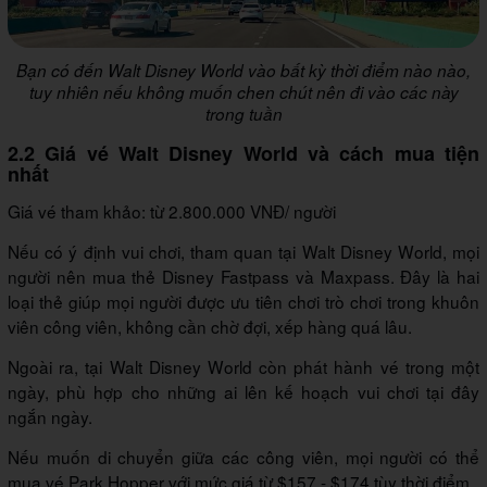
Bạn có đến Walt Disney World vào bất kỳ thời điểm nào nào,
tuy nhiên nếu không muốn chen chút nên đi vào các này
trong tuần
2.2 Giá vé Walt Disney World và cách mua tiện
nhất
Giá vé tham khảo: từ 2.800.000 VNĐ/ người
Nếu có ý định vui chơi, tham quan tại Walt Disney World, mọi
người nên mua thẻ Disney Fastpass và Maxpass. Đây là hai
loại thẻ giúp mọi người được ưu tiên chơi trò chơi trong khuôn
viên công viên, không cần chờ đợi, xếp hàng quá lâu.
Ngoài ra, tại Walt Disney World còn phát hành vé trong một
ngày, phù hợp cho những ai lên kế hoạch vui chơi tại đây
ngắn ngày.
Nếu muốn di chuyển giữa các công viên, mọi người có thể
mua vé Park Hopper với mức giá từ $157 - $174 tùy thời điểm.