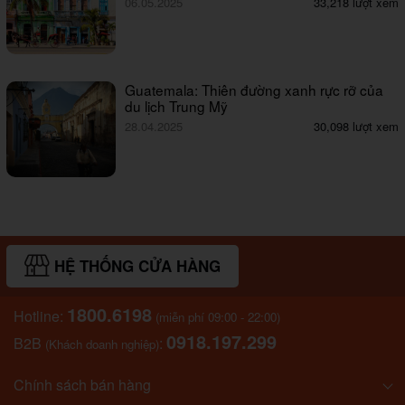
06.05.2025
33,218 lượt xem
Guatemala: Thiên đường xanh rực rỡ của
du lịch Trung Mỹ
28.04.2025
30,098 lượt xem
HỆ THỐNG CỬA HÀNG
1800.6198
Hotline:
(miễn phí 09:00 - 22:00)
0918.197.299
B2B
:
(Khách doanh nghiệp)
Chính sách bán hàng