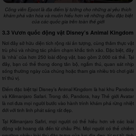
Công viên Epcot là địa điểm lý tưởng cho những ai yêu thích
khám phá văn hóa và muốn hiểu hơn về những điều đặc biệt
của các quốc gia trên toàn thế giới
3.3 Vươn quốc động vật Disney’s Animal Kingdom
Nơi đây sở hữu diện tích rộng rãi ấn tượng, cùng thảm thực vật
trù phú và những tác phẩm chạm khắc tinh xảo. Đặc biệt, đây
là ‘nhà’ của hơn 250 loài động vật, bao gồm 2.000 cá thể. Tại
đây, bạn có thể thong dong tản bộ, ngắm thú, quan sát nhịp
sống thường ngày của chúng hoặc tham gia nhiều trò chơi giải
trí thú vị.
Điểm đặc biệt tại Disney’s Animal Kingdom là hai khu Pandora
và Kilimanjaro Safari. Trong đó, Pandora, hay Thế giới Avatar
là nơi đưa mọi người bước vào hành trình khám phá rừng nhiệt
đới với tinh linh phát sáng rất đẹp.
Tại Kilimanjaro Safiri, mọi người có thể hiểu hơn về các loài
động vật hoang dã đến từ châu Phi. Mọi người có thể chiêm
ngưỡng nhiều loài thú đặc trưng của lục địa đen, từ sư tử, tinh