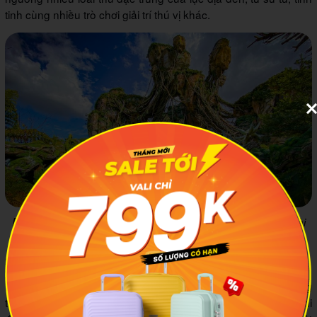
tinh cùng nhiều trò chơi giải trí thú vị khác.
Disney’s Animal Kingdom là "ngôi nhà chung" của nhiều loài
động, thực vật châu Mỹ
3.4 Disney’s Hollywood Studios
Nếu muốn hiểu hơn về thời hoàng kim của Hollywood những
thập niên trước, đây là điểm đến bạn không thể bỏ qua khi