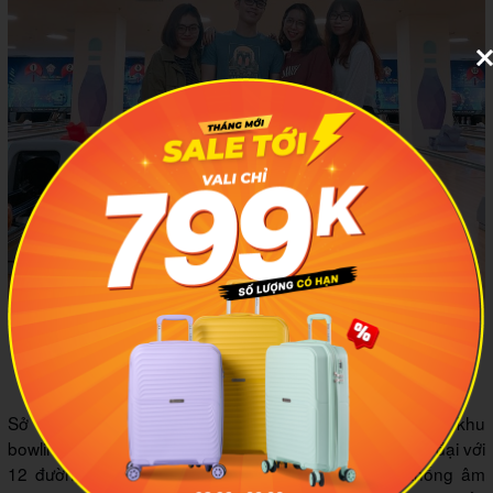
Heroworld Royal City sở hữu khu bowling siêu hiện đại.
Ảnh: @markdannis17
Sở hữu diện tích rộng rãi ấn tượng lên đến 3.000m2, khu
bowling tại đây được trang bị cơ sở vật chất cực kỳ hiện đại với
12 đường ném đạt tiêu chuẩn. Bên cạnh đó, hệ thống âm