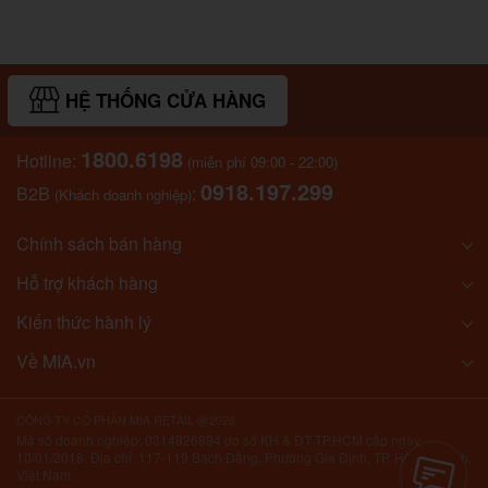
HỆ THỐNG CỬA HÀNG
1800.6198
Hotline:
(miễn phí 09:00 - 22:00)
0918.197.299
B2B
:
(Khách doanh nghiệp)
Chính sách bán hàng
Hỗ trợ khách hàng
Kiến thức hành lý
Về MIA.vn
CÔNG TY CỔ PHẦN MIA RETAIL @2026
Mã số doanh nghiệp: 0314826894 do sở KH & ĐT TP.HCM cấp ngày
10/01/2018. Địa chỉ: 117-119 Bạch Đằng, Phường Gia Định, TP. Hồ Chí Minh,
Việt Nam.