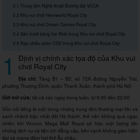
3.1 Trung tâm Nghệ thuật Đương đại VCCA
3.2 Khu vui chơi Heroworld Royal City
3.3 Khu vui chơi Dream Games Royal City
3.4 Sân trượt băng Ice Rink trong Khu vui chơi Royal City
3.5 Rạp chiếu phim CGV trong Khu vui chơi Royal City
1
Định vị chính xác tọa độ của Khu vui
chơi Royal City
Tầng B1 – B2, số 72A đường Nguyễn Trãi,
Địa chỉ:
phường Thượng Đình, quận Thanh Xuân, thành phố Hà Nội
tất cả các ngày trong tuần, từ 9:30 đến 22:00
Giờ mở cửa:
Vốn nổi tiếng là một trong những trung tâm thương mại lớn và
sanh chảnh bậc nhất đất Hà thành, thế nên không quá ngạc
nhiên khi Vincom Mega Mall Royal sở hữu một lượng lớn
những dịch vụ và tiện ích đẳng cấp, bên cạnh không gian hiện
đại và mang đậm hơi thở Âu châu.