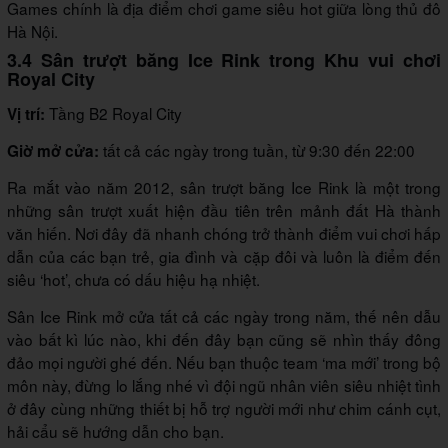
Games chính là địa điểm chơi game siêu hot giữa lòng thủ đô
Hà Nội.
3.4 Sân trượt băng Ice Rink trong Khu vui chơi
Royal City
Tầng B2 Royal City
Vị trí:
tất cả các ngày trong tuần, từ 9:30 đến 22:00
Giờ mở cửa:
Ra mắt vào năm 2012, sân trượt băng Ice Rink là một trong
những sân trượt xuất hiện đầu tiên trên mảnh đất Hà thành
văn hiến. Nơi đây đã nhanh chóng trở thành điểm vui chơi hấp
dẫn của các bạn trẻ, gia đình và cặp đôi và luôn là điểm đến
siêu ‘hot’, chưa có dấu hiệu hạ nhiệt.
Sân Ice Rink mở cửa tất cả các ngày trong năm, thế nên dẫu
vào bất kì lúc nào, khi đến đây bạn cũng sẽ nhìn thấy đông
đảo mọi người ghé đến. Nếu bạn thuộc team ‘ma mới’ trong bộ
môn này, đừng lo lắng nhé vì đội ngũ nhân viên siêu nhiệt tình
ở đây cùng những thiết bị hỗ trợ người mới như chim cánh cụt,
hải cẩu sẽ hướng dẫn cho bạn.