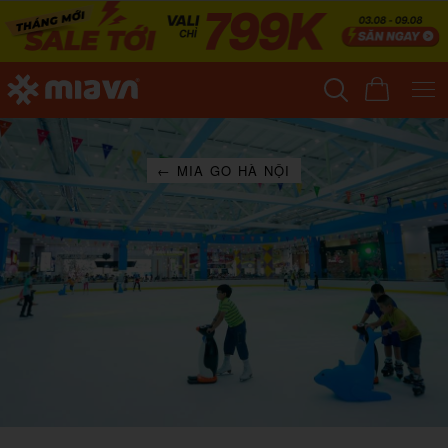
← MIA GO HÀ NỘI