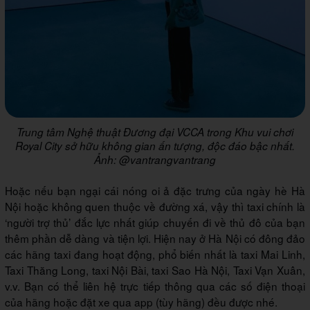
Trung tâm Nghệ thuật Đương đại VCCA trong Khu vui chơi
Royal City sở hữu không gian ấn tượng, độc đáo bậc nhất.
Ảnh: @vantrangvantrang
Hoặc nếu bạn ngại cái nóng oi ả đặc trưng của ngày hè Hà
Nội hoặc không quen thuộc về đường xá, vậy thì taxi chính là
‘người trợ thủ’ đắc lực nhất giúp chuyến đi về thủ đô của bạn
thêm phần dễ dàng và tiện lợi. Hiện nay ở Hà Nội có đông đảo
các hãng taxi đang hoạt động, phổ biến nhất là taxi Mai Linh,
Taxi Thăng Long, taxi Nội Bài, taxi Sao Hà Nội, Taxi Vạn Xuân,
v.v. Bạn có thể liên hệ trực tiếp thông qua các số điện thoại
của hãng hoặc đặt xe qua app (tùy hãng) đều được nhé.