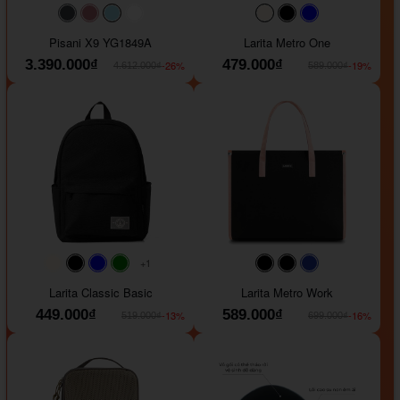
#40454a
#b76e79
#9ad8e7
#ffffff
#faf0e6
#000000
#0000FF
Pisani X9 YG1849A
Larita Metro One
3.390.000₫
479.000₫
-26%
-19%
4.612.000₫
589.000₫
+1
#faf0e6
#000000
#0000FF
#008000
#000000
#000000
#1e35a5
Larita Classic Basic
Larita Metro Work
449.000₫
589.000₫
-13%
-16%
519.000₫
699.000₫