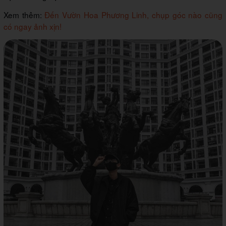
Xem thêm:
Đến Vườn Hoa Phương Linh, chụp góc nào cũng
có ngay ảnh xịn!