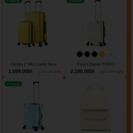
Freeship
Freeship
+1
#000000
#000000
#000000
#ffa500
Combo 2 VALI Larita Sena
Pisani Classic FZA01
1.899.000₫
2.199.000₫
-60%
-26%
4.700.000₫
2.990.000₫
Freeship