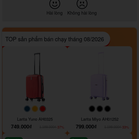
Hài lòng
Không hài lòng
TOP sản phẩm bán chạy tháng 08/2026
#093f69
#ffa500
#FF0000
#000000
#000000
#000000
Larita Yuno AH0325
Larita Miyo AH01252
749.000₫
799.000₫
-37%
-33%
1.189.000₫
1.199.000₫