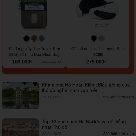
#000000
#964B00
#647290
#000000
#a9a9a9
Túi đựng giày The Travel Star
Gối cổ du lịch The Travel Star
SHB_02 Elite Duo Shoe Bag
TC360
169.000₫
279.000₫
-15%
199.000₫
Khám phá Hồ Hoàn Kiếm: Biểu tượng của
thủ đô nghìn năm văn hiến
10.11.2025
566,457 lượt xem
Top 12 nhà sách Hà Nội lớn và nổi tiếng
nhất Thủ đô
22.01.2025
339,866 lượt xem