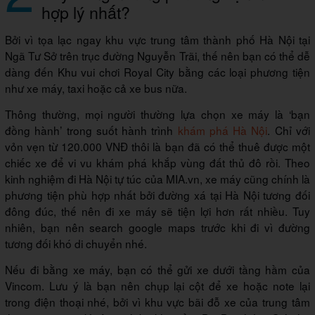
hợp lý nhất?
Bởi vì tọa lạc ngay khu vực trung tâm thành phố Hà Nội tại
Ngã Tư Sở trên trục đường Nguyễn Trãi, thế nên bạn có thể dễ
dàng đến Khu vui chơi Royal City bằng các loại phương tiện
như xe máy, taxi hoặc cả xe bus nữa.
Thông thường, mọi người thường lựa chọn xe máy là ‘bạn
đồng hành’ trong suốt hành trình
khám phá Hà Nội
. Chỉ với
vỏn vẹn từ 120.000 VNĐ thôi là bạn đã có thể thuê được một
chiếc xe để vi vu khám phá khắp vùng đất thủ đô rồi. Theo
kinh nghiệm đi Hà Nội tự túc của MIA.vn, xe máy cũng chính là
phương tiện phù hợp nhất bởi đường xá tại Hà Nội tương đối
đông đúc, thế nên đi xe máy sẽ tiện lợi hơn rất nhiều. Tuy
nhiên, bạn nên search google maps trước khi đi vì đường
tương đối khó di chuyển nhé.
Nếu đi bằng xe máy, bạn có thể gửi xe dưới tầng hầm của
Vincom. Lưu ý là bạn nên chụp lại cột để xe hoặc note lại
trong điện thoại nhé, bởi vì khu vực bãi đỗ xe của trung tâm