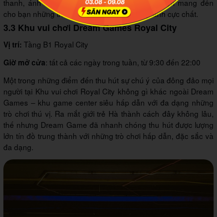
thanh, ánh sáng cực ‘chanh sả’ tại đây hứa hẹn mang đến
cho bạn những trải nghiệm vui chơi và chụp ảnh cực chất.
3.3 Khu vui chơi Dream Games Royal City
Tầng B1 Royal City
Vị trí:
: tất cả các ngày trong tuần, từ 9:30 đến 22:00
Giờ mở cửa
Một trong những điểm đến thu hút sự chú ý của đông đảo mọi
người tại Khu vui chơi Royal City không gì khác ngoài Dream
Games – khu game center siêu hấp dẫn với đa dạng những
trò chơi thú vị. Ra mắt giới trẻ Hà thành cách đây không lâu,
thế nhưng Dream Game đã nhanh chóng thu hút được lượng
lớn tín đồ trung thành với những trò chơi hấp dẫn, đặc sắc và
đa dạng.