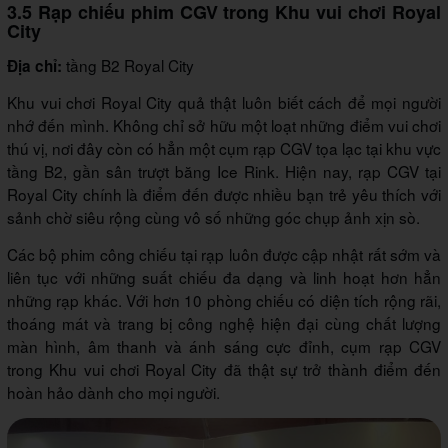
3.5 Rạp chiếu phim CGV trong Khu vui chơi Royal
City
tầng B2 Royal City
Địa chỉ:
Khu vui chơi Royal City quả thật luôn biết cách để mọi người
nhớ đến mình. Không chỉ sở hữu một loạt những điểm vui chơi
thú vị, nơi đây còn có hẳn một cụm rạp CGV tọa lạc tại khu vực
tầng B2, gần sân trượt băng Ice Rink. Hiện nay, rạp CGV tại
Royal City chính là điểm đến được nhiều bạn trẻ yêu thích với
sảnh chờ siêu rộng cùng vô số những góc chụp ảnh xịn sò.
Các bộ phim công chiếu tại rạp luôn được cập nhật rất sớm và
liên tục với những suất chiếu đa dạng và linh hoạt hơn hẳn
những rạp khác. Với hơn 10 phòng chiếu có diện tích rộng rãi,
thoáng mát và trang bị công nghệ hiện đại cùng chất lượng
màn hình, âm thanh và ánh sáng cực đỉnh, cụm rạp CGV
trong Khu vui chơi Royal City đã thật sự trở thành điểm đến
hoàn hảo dành cho mọi người.