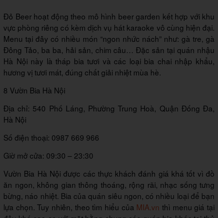
Đỏ Beer hoạt động theo mô hình beer garden kết hợp với khu
vực phòng riêng có kèm dịch vụ hát karaoke vô cùng hiện đại.
Menu tại đây có nhiều món “ngon nhức nách” như: gà tre, gà
Đông Tảo, ba ba, hải sản, chim câu… Đặc sản tại quán nhậu
Hà Nội này là tháp bia tươi và các loại bia chai nhập khẩu,
hương vị tươi mát, đúng chất giải nhiệt mùa hè.
8 Vườn Bia Hà Nội
Địa chỉ: 540 Phố Láng, Phường Trung Hoà, Quận Đống Đa,
Hà Nội
Số điện thoại: 0987 669 966
Giờ mở cửa: 09:30 – 23:30
Vườn Bia Hà Nội được các thực khách đánh giá khá tốt vì đồ
ăn ngon, không gian thông thoáng, rộng rãi, nhạc sống tưng
bừng, náo nhiệt. Bia của quán siêu ngon, có nhiều loại để bạn
lựa chọn. Tuy nhiên, theo tìm hiểu của
MIA.vn
thì menu giá tại