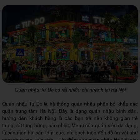
Quán nhậu Tự Do có rất nhiều chi nhánh tại Hà Nội
Quán nhậu Tự Do là hệ thống quán nhậu phân bố khắp các
quận trung tâm Hà Nội. Đây là dạng quán nhậu bình dân,
hướng đến khách hàng là các bạn trẻ nên không gian trẻ
trung, rất tưng bừng, náo nhiệt. Menu của quán siêu đa dạng,
từ các món hải sản tôm, cua, cá, bạch tuộc đến đồ ăn vặt như
nem chua rán, xúc xích… Ưu điểm của quán nhậu Hà Nội này