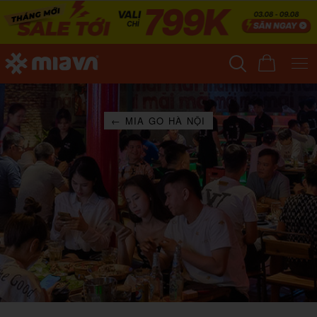
← MIA GO HÀ NỘI