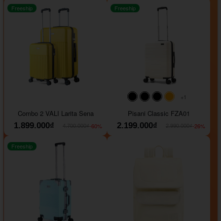
Freeship
Freeship
+1
#000000
#000000
#000000
#ffa500
Combo 2 VALI Larita Sena
Pisani Classic FZA01
1.899.000₫
2.199.000₫
-60%
-26%
4.700.000₫
2.990.000₫
Freeship