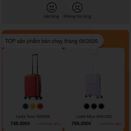
Hài lòng
Không hài lòng
TOP sản phẩm bán chạy tháng 08/2026
#093f69
#ffa500
#FF0000
#000000
#000000
#000000
Larita Yuno AH0325
Larita Miyo AH01252
749.000₫
799.000₫
-37%
-33%
1.189.000₫
1.199.000₫