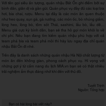
Với tên gọi siêu ấn tượng, quán nhậu Bất Ổn ghi điểm bởi sự
bình dân, giản dị và gần gũi. Quán phục vụ đầy đủ các loại bia
hơi, bia chai, rượu. Menu tại đây là các món ăn quen thuộc
như heo quay, sụn gà, gà nướng, các món ốc, bò nhúng giấm,
lòng heo, lòng bò, tôm sốt Thái, sashimi, lẩu bò, lẩu dê…
Menu giá cực kỳ bình dân, bạn sẽ tha hồ gọi món khỏi lo về
chi phí. Nếu bạn đang tìm kiếm quán nhậu phù hợp với cả
team phá bia và team phá mồi thì hãy lưu ngay địa chỉ quán
nhậu Bất Ổn đi nhé.
Trên đây là danh sách những quán nhậu Hà Nội chất lượng từ
món ăn đến không gian, phong cách phục vụ. Hi vọng với
những gợi ý từ cẩm nang du lịch MIA.vn bạn sẽ có thật nhiều
trải nghiệm ẩm thực đáng nhớ khi đến với thủ đô.
Tuyết Trịnh
Nguồn: Tổng hợp
Bạn có hài lòng bài viết này?