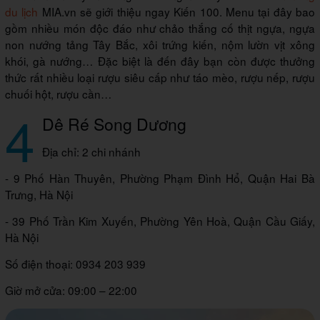
du lịch
MIA.vn sẽ giới thiệu ngay Kiến 100. Menu tại đây bao
gồm nhiều món độc đáo như chảo thắng cố thịt ngựa, ngựa
non nướng tảng Tây Bắc, xôi trứng kiến, nộm lườn vịt xông
khói, gà nướng… Đặc biệt là đến đây bạn còn được thưởng
thức rất nhiều loại rượu siêu cấp như táo mèo, rượu nếp, rượu
chuối hột, rượu cần…
4
Dê Ré Song Dương
Địa chỉ: 2 chi nhánh
- 9 Phố Hàn Thuyên, Phường Phạm Đình Hổ, Quận Hai Bà
Trưng, Hà Nội
- 39 Phố Trần Kim Xuyến, Phường Yên Hoà, Quận Cầu Giấy,
Hà Nội
Số điện thoại: 0934 203 939
Giờ mở cửa: 09:00 – 22:00