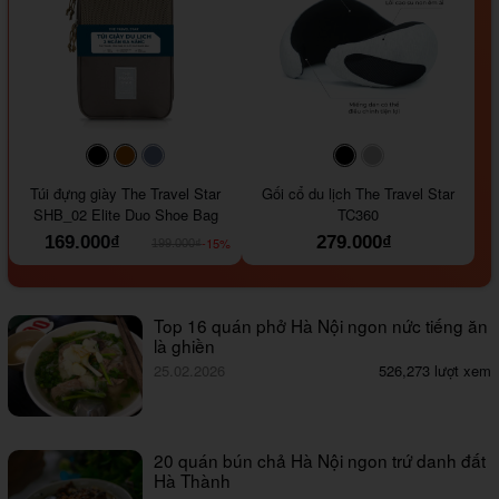
#000000
#964B00
#647290
#000000
#a9a9a9
Túi đựng giày The Travel Star
Gối cổ du lịch The Travel Star
SHB_02 Elite Duo Shoe Bag
TC360
169.000₫
279.000₫
-15%
199.000₫
Top 16 quán phở Hà Nội ngon nức tiếng ăn
là ghiền
25.02.2026
526,273 lượt xem
20 quán bún chả Hà Nội ngon trứ danh đất
Hà Thành