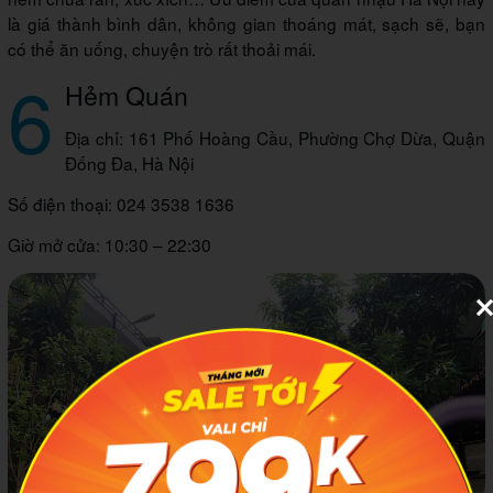
là giá thành bình dân, không gian thoáng mát, sạch sẽ, bạn
có thể ăn uống, chuyện trò rất thoải mái.
6
Hẻm Quán
Địa chỉ: 161 Phố Hoàng Cầu, Phường Chợ Dừa, Quận
Đống Đa, Hà Nội
Số điện thoại: 024 3538 1636
Giờ mở cửa: 10:30 – 22:30