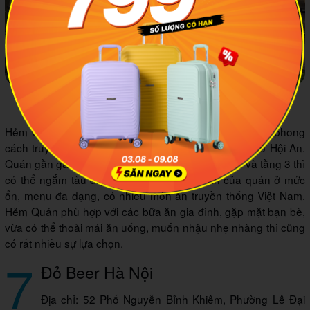
Không gian Hẻm Quán rất bình yên, tĩnh lặng
Hẻm Quán có quy mô khá lớn với 3 tầng, decor đẹp, phong
cách truyền thống, giống như một ngôi nhà ở phố cổ Hội An.
Quán gần ga Cát Linh nên nếu bạn ngồi ở tầng 2 và tầng 3 thì
có thể ngắm tàu điện Cát Linh chạy. Đồ ăn của quán ở mức
ổn, menu đa dạng, có nhiều món ăn truyền thống Việt Nam.
Hẻm Quán phù hợp với các bữa ăn gia đình, gặp mặt bạn bè,
vừa có thể thoải mái ăn uống, muốn nhậu nhẹ nhàng thì cũng
có rất nhiều sự lựa chọn.
7
Đỏ Beer Hà Nội
Địa chỉ: 52 Phố Nguyễn Bỉnh Khiêm, Phường Lê Đại