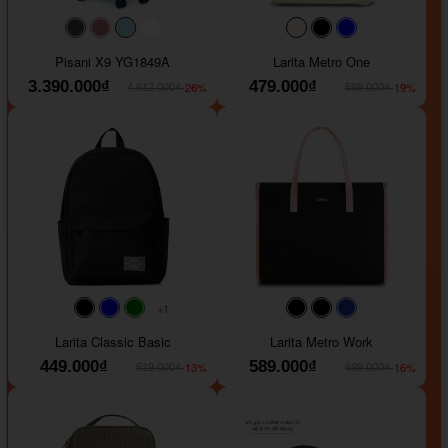
#40454a
#b76e79
#9ad8e7
#ffffff
#faf0e6
#000000
#0000FF
Pisani X9 YG1849A
Larita Metro One
3.390.000₫
479.000₫
-26%
-19%
4.612.000₫
589.000₫
+1
#faf0e6
#000000
#0000FF
#008000
#000000
#000000
#1e35a5
Larita Classic Basic
Larita Metro Work
449.000₫
589.000₫
-13%
-16%
519.000₫
699.000₫