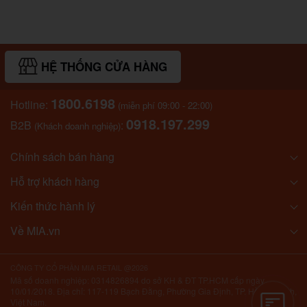
HỆ THỐNG CỬA HÀNG
1800.6198
Hotline:
(miễn phí 09:00 - 22:00)
0918.197.299
B2B
:
(Khách doanh nghiệp)
Chính sách bán hàng
Hỗ trợ khách hàng
Kiến thức hành lý
Về MIA.vn
CÔNG TY CỔ PHẦN MIA RETAIL @2026
Mã số doanh nghiệp: 0314826894 do sở KH & ĐT TP.HCM cấp ngày
10/01/2018. Địa chỉ: 117-119 Bạch Đằng, Phường Gia Định, TP. Hồ Chí Minh,
Việt Nam.