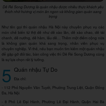
Dê Ré Song Dương là quán nhậu được nhiều thực khách yêu
thích nhờ hương vị món ăn ngon và không gian quán sang
trọng
Như tên gọi thì quán nhậu Hà Nội này chuyên phục vụ các
món chế biến từ thịt dê như dê xào lăn, dê xào chao, dê tái
chanh, dê nướng, dê hầm, lẩu dê… Thêm một điểm cộng nữa
là không gian quán khá sang trọng, nhân viên phục vụ
chuyên nghiệp. Vì thế, nếu bạn muốn tìm kiếm một quán nhậu
để gặp gỡ đối tác, bàn công việc thì Dê Ré Song Dương cũng
là sự lựa chọn rất lý tưởng.
5
Quán nhậu Tự Do
Địa chỉ:
- 112 Phố Nguyễn Văn Tuyết, Phường Trung Liệt, Quận Đống
Đa, Hà Nội
- 8 Phố Lê Đại Hành, Phường Lê Đại Hành, Quận Hai Bà