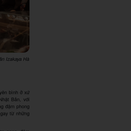
 ăn Izakaya Hà
yên bình ở xứ
Nhật Bản, với
ang đậm phong
ngay từ những