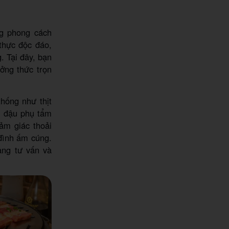
g phong cách
thực độc đáo,
. Tại đây, bạn
ởng thức trọn
hống như thịt
, đậu phụ tẩm
cảm giác thoải
đình ấm cúng.
àng tư vấn và