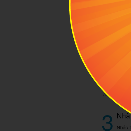
Izakaya Yanc
3
Nhà 
Nhắc t