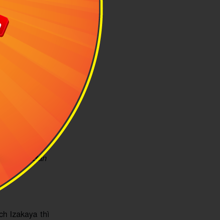
thực Nhật Bản
h Izakaya thì