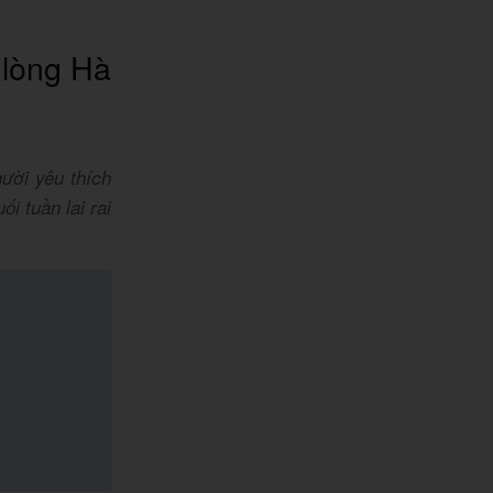
 lòng Hà
ười yêu thích
i tuần lai rai