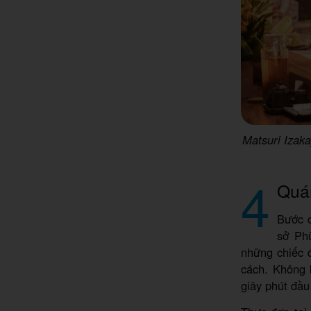
Matsuri Izaka
4
Quá
Bước c
sở Phù
những chiếc 
cách. Không 
giây phút đầu 