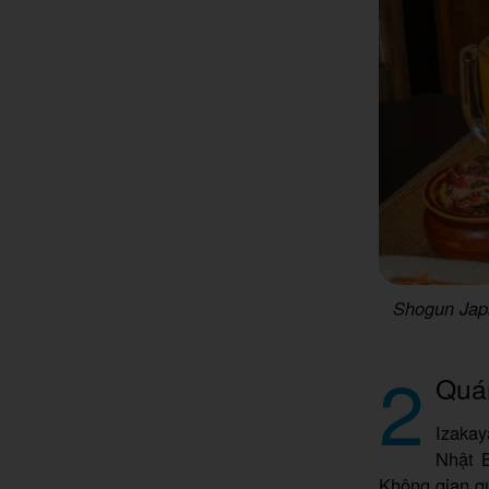
Shogun Jap
2
Quá
Izakay
Nhật 
Không gian q