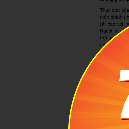
Thực đơn của
món chính nh
rất cao với 
Ngoài ra, Ya
trưng của Nh
một không gi