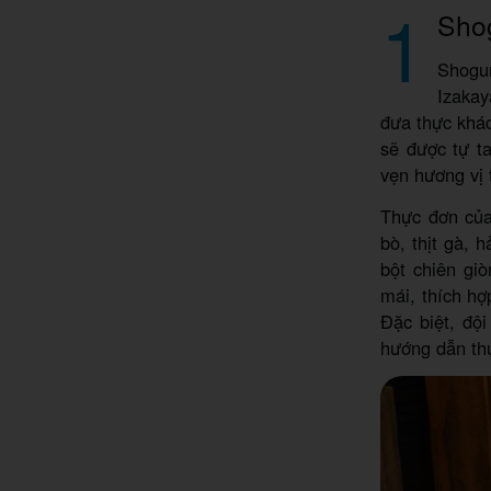
1
Sho
Shogu
Izaka
đưa thực khác
sẽ được tự t
vẹn hương vị 
Thực đơn của
bò, thịt gà,
bột chiên giò
mái, thích h
Đặc biệt, độ
hướng dẫn th