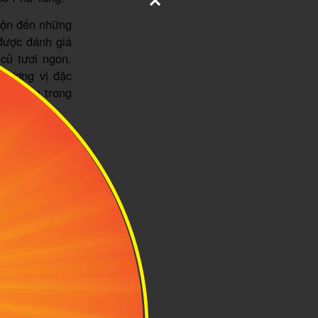
rộn đến những
được đánh giá
củ tươi ngon.
 hương vị đặc
hật Bản trong