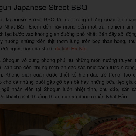
gun Japanese Street BBQ
n Japanese Street BBQ là một trong những quán ăn man
ya Nhật Bản. Điểm đến này mang đến một trải nghiệm ẩm 
h lạc bước vào không gian đường phố Nhật Bản đầy sôi động
ay nướng những xiên thịt thơm lừng trên bếp than hồng, thư
tươi ngon, đậm đà khi đi
du lịch Hà Nội
.
 Shogun vô cùng phong phú, từ những món nướng truyền t
 hải sản cho đến những món ăn đặc sắc như bạch tuộc nướng
n. Không gian quán được thiết kế hiện đại, trẻ trung, tạo 
ợp cho cả những buổi gặp gỡ bạn bè hay những bữa tiệc gia 
i ngũ nhân viên tại Shogun luôn nhiệt tình, chu đáo, sẵn s
ực khách cách thưởng thức món ăn đúng chuẩn Nhật Bản.