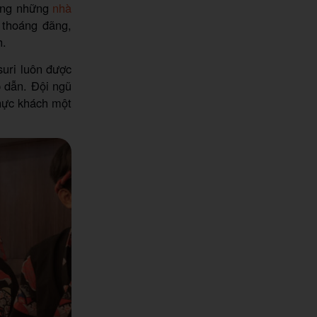
rong những
nhà
 thoáng đãng,
h.
suri luôn được
 dẫn. Đội ngũ
thực khách một