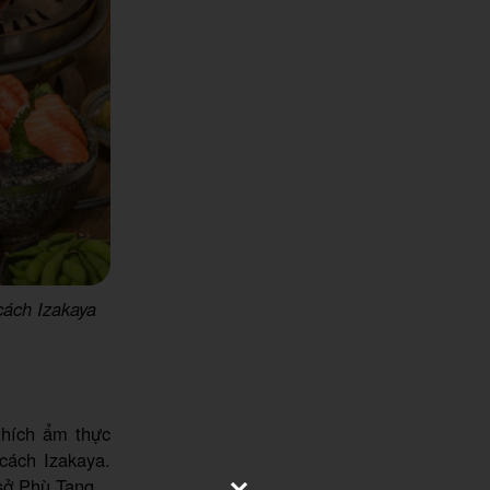
ách Izakaya
thích ẩm thực
cách Izakaya.
sở Phù Tang.