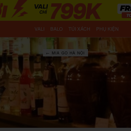
VALI
BALO
TÚI XÁCH
PHỤ KIỆN
← MIA GO HÀ NỘI