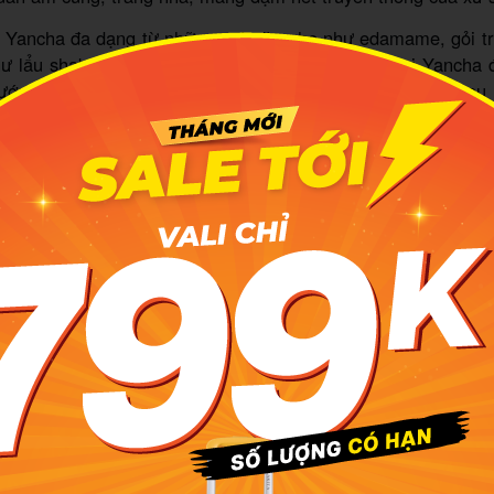
 Yancha đa dạng từ những món ăn nhẹ như edamame, gỏi t
ư lẩu shabu-shabu, sashimi tươi ngon. Món lẩu tại Yancha 
nước dùng đậm đà, thanh ngọt cùng hải sản tươi sống, rau 
ncha còn nổi tiếng với những món cocktail độc đáo, mang
ật Bản. Đây là điểm đến lý tưởng để thưởng thức ẩm thực N
an ấm cúng, lãng mạn.