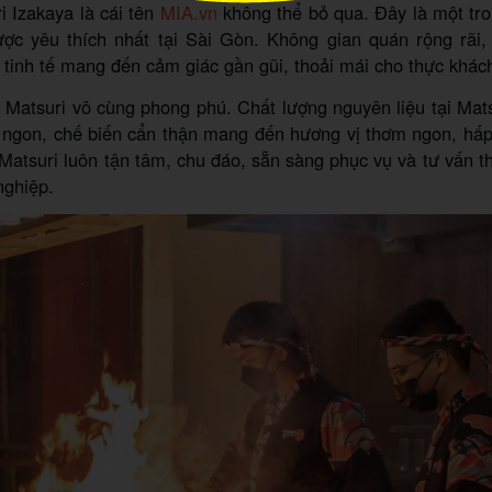
i Izakaya là cái tên
MIA.vn
không thể bỏ qua. Đây là một t
ợc yêu thích nhất tại Sài Gòn. Không gian quán rộng rãi,
í tinh tế mang đến cảm giác gần gũi, thoải mái cho thực khác
Matsuri vô cùng phong phú. Chất lượng nguyên liệu tại Mat
 ngon, chế biến cẩn thận mang đến hương vị thơm ngon, hấp
 Matsuri luôn tận tâm, chu đáo, sẵn sàng phục vụ và tư vấn 
nghiệp.