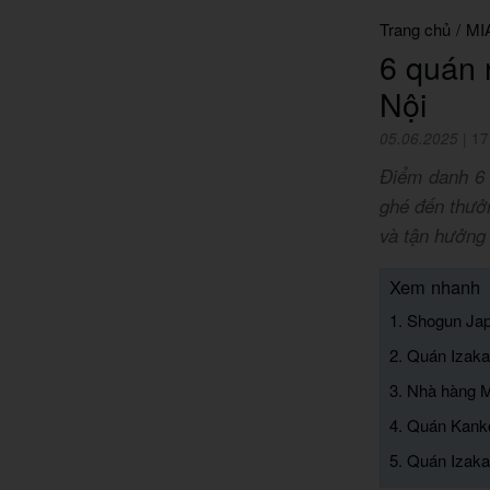
Trang chủ
/
MI
6 quán 
Nội
05.06.2025
|
17
Điểm danh 6 
ghé đến thưởn
và tận hưởng
Xem nhanh
1. Shogun Ja
2. Quán Izak
3. Nhà hàng M
4. Quán Kank
5. Quán Izak