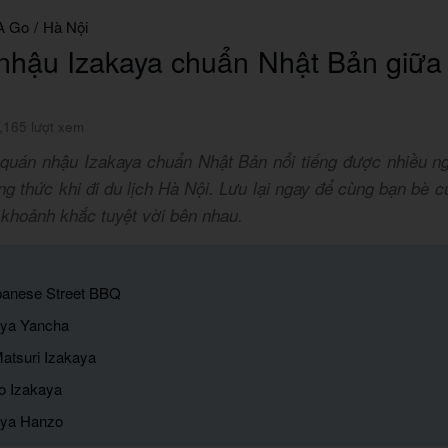
A Go
/
Hà Nội
nhậu Izakaya chuẩn Nhật Bản giữa
,165 lượt xem
quán nhậu Izakaya chuẩn Nhật Bản nổi tiếng được nhiều ng
g thức khi đi du lịch Hà Nội. Lưu lại ngay để cùng bạn bè cuố
 khoảnh khắc tuyệt vời bên nhau.
panese Street BBQ
aya Yancha
atsuri Izakaya
o Izakaya
aya Hanzo