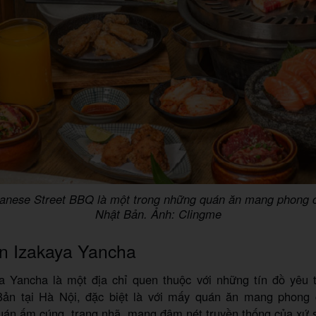
anese Street BBQ là một trong những quán ăn mang phong c
Nhật Bản. Ảnh: Clingme
n Izakaya Yancha
a Yancha là một địa chỉ quen thuộc với những tín đồ yêu 
Bản tại Hà Nội, đặc biệt là với mấy quán ăn mang phong 
uán ấm cúng, trang nhã, mang đậm nét truyền thống của xứ 