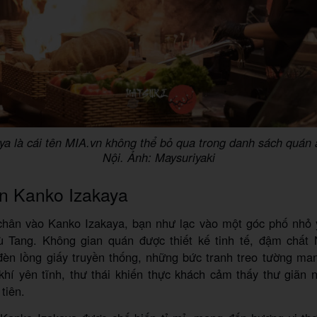
ya là cái tên MIA.vn không thể bỏ qua trong danh sách quán
Nội. Ảnh: Maysuriyaki
n Kanko Izakaya
hân vào Kanko Izakaya, bạn như lạc vào một góc phố nhỏ 
 Tang. Không gian quán được thiết kế tinh tế, đậm chất 
đèn lồng giấy truyền thống, những bức tranh treo tường m
khí yên tĩnh, thư thái khiến thực khách cảm thấy thư giãn 
tiên.