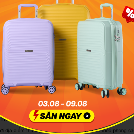
ha là một địa chỉ quen thuộc với những tín đồ yêu thích ẩm 
tại Hà Nội. Ảnh: MoMo
hàng Matsuri Izakaya
ới địa điểm thưởng thức món ăn cùng bạn bè theo phong các