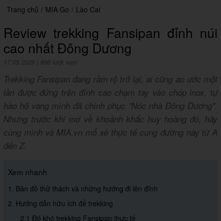
Trang chủ
/
MIA Go
/
Lào Cai
Review trekking Fansipan đỉnh núi
cao nhất Đông Dương
17.05.2026
|
896 lượt xem
Trekking Fansipan đang rầm rộ trở lại, ai cũng ao ước một
lần được đứng trên đỉnh cao chạm tay vào chóp inox, tự
hào hô vang mình đã chinh phục "Nóc nhà Đông Dương".
Nhưng trước khi mơ về khoảnh khắc huy hoàng đó, hãy
cùng mình và MIA.vn mổ xẻ thực tế cung đường này từ A
đến Z.
Xem nhanh
1. Bản đồ thử thách và những hướng đi lên đỉnh
2. Hướng dẫn hữu ích để trekking
2.1 Độ khó trekking Fansipan thực tế