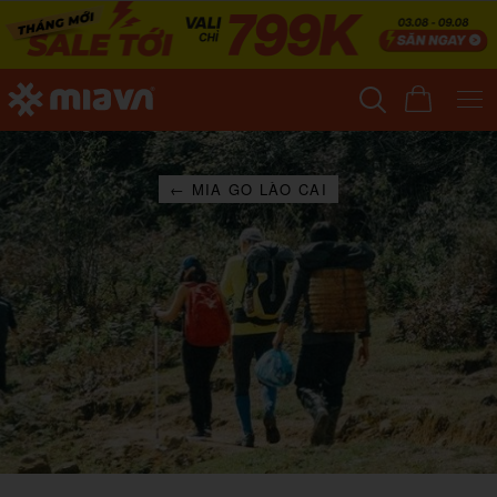
← MIA GO LÀO CAI