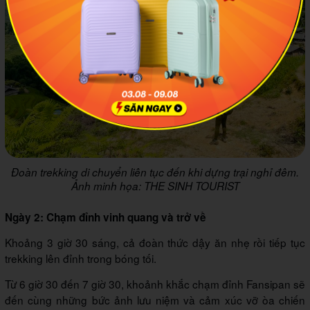
Đoàn trekking di chuyển liên tục đến khi dựng trại nghỉ đêm.
Ảnh minh họa: THE SINH TOURIST
Ngày 2: Chạm đỉnh vinh quang và trở về
Khoảng 3 giờ 30 sáng, cả đoàn thức dậy ăn nhẹ rồi tiếp tục
trekking lên đỉnh trong bóng tối.
Từ 6 giờ 30 đến 7 giờ 30, khoảnh khắc chạm đỉnh Fansipan sẽ
đến cùng những bức ảnh lưu niệm và cảm xúc vỡ òa chiến