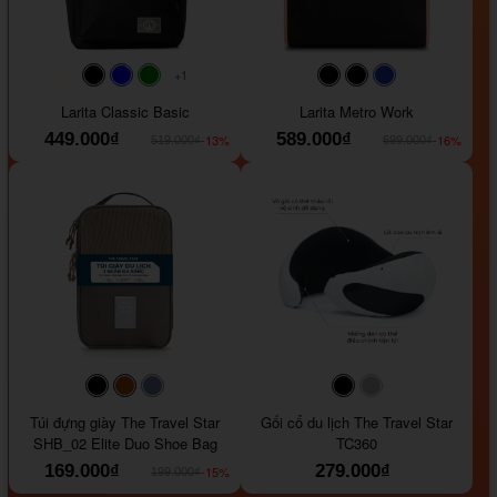
+1
#faf0e6
#000000
#0000FF
#008000
#000000
#000000
#1e35a5
Larita Classic Basic
Larita Metro Work
449.000₫
589.000₫
-13%
-16%
519.000₫
699.000₫
#000000
#964B00
#647290
#000000
#a9a9a9
Túi đựng giày The Travel Star
Gối cổ du lịch The Travel Star
SHB_02 Elite Duo Shoe Bag
TC360
169.000₫
279.000₫
-15%
199.000₫