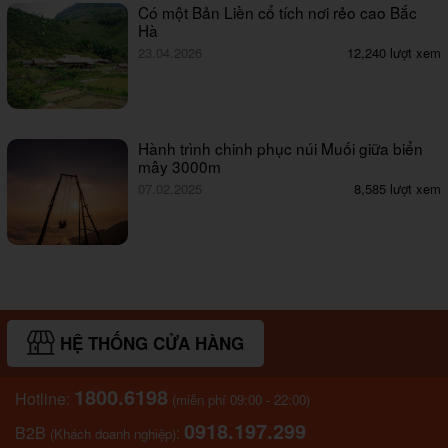
Có một Bản Liền cổ tích nơi rẻo cao Bắc
Hà
23.04.2026
12,240 lượt xem
Hành trình chinh phục núi Muối giữa biển
mây 3000m
07.02.2025
8,585 lượt xem
HỆ THỐNG CỬA HÀNG
1800.6198
Hotline:
(miễn phí 09:00 - 22:00)
0918.197.299
B2B
:
(Khách doanh nghiệp)