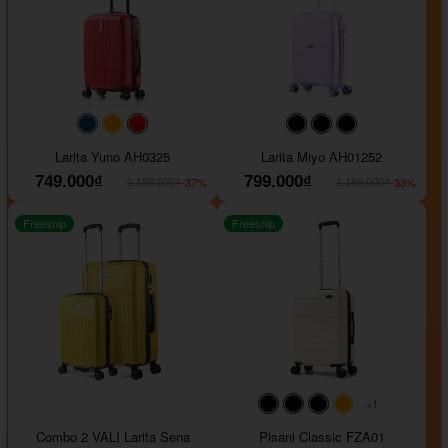
#093f69
#ffa500
#FF0000
#000000
#000000
#000000
Larita Yuno AH0325
Larita Miyo AH01252
749.000₫
799.000₫
-37%
-33%
1.189.000₫
1.199.000₫
Freeship
Freeship
+1
#000000
#000000
#000000
#ffa500
Combo 2 VALI Larita Sena
Pisani Classic FZA01