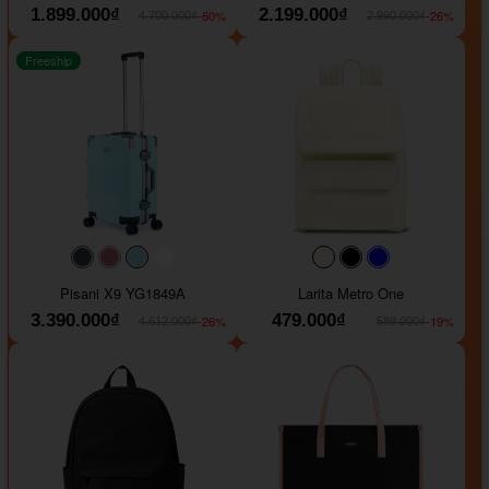
1.899.000₫
2.199.000₫
-60%
-26%
4.700.000₫
2.990.000₫
Freeship
#40454a
#b76e79
#9ad8e7
#ffffff
#faf0e6
#000000
#0000FF
Pisani X9 YG1849A
Larita Metro One
3.390.000₫
479.000₫
-26%
-19%
4.612.000₫
589.000₫