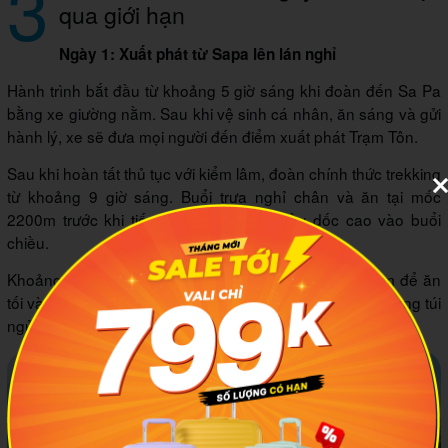
3
qua giới hạn
Ngày 1: Xuất phát từ Sapa lên lán nghỉ
Hành trình bắt đầu từ khoảng 5 giờ sáng khi đoàn đến Sa Pa
bằng xe giường nằm. Sau khi vệ sinh cá nhân, ăn sáng và gửi
hành lý, xe sẽ đưa mọi người đến điểm xuất phát Trạm Tôn.
Sau khi hoàn tất thủ tục với kiểm lâm, đoàn chính thức trekking
từ khoảng 9 giờ sáng. Buổi trưa nghỉ chân và ăn tại mốc
2200m trước khi tiếp tục chặng leo nhiều dốc cao vào buổi
chiều.
Khoảng 17 giờ, đoàn sẽ đến lán nghỉ ở độ cao 2800m để ăn
tối và ngủ qua đêm. Khu lán được bố trí phòng kín gió cùng túi
ngủ và khu vệ sinh cơ bản.