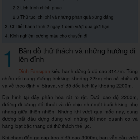
2.2 Lịch trình chinh phục
2.3 Thủ tục, chi phí và những phần quà xứng đáng
3. Chi tiết hành trình 2 ngày 1 đêm vượt qua giới hạn
4. Kinh nghiệm xương máu cho chuyến đi
1
Bản đồ thử thách và những hướng đi
lên đỉnh
Đỉnh Fansipan
kiêu hãnh đứng ở độ cao 3147m. Tổng
chiều dài cung đường trekking khoảng 22km cho cả chiều đi
và về theo định vị Strava, với độ dốc tích lũy khoảng 2200m.
Địa hình tại đây phân hóa rất rõ rệt. Dưới cao độ 2200m,
đường đi tương đối thoải và dễ chịu như một buổi hiking nhẹ
nhàng giữa thiên nhiên. Nhưng khi vượt qua mốc này, cung
đường bắt đầu dựng đứng với những lối mòn quanh co và
hàng loạt bậc thang đá thử thách thể lực.
Khi chạm đến ga cáp treo ở độ cao 3000m, bạn vẫn cần vượt