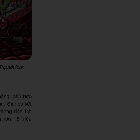
ripadvisor
 năng, phù hợp
ớn. Sân có kết
thống tiện ích
 hơn 1,9 triệu