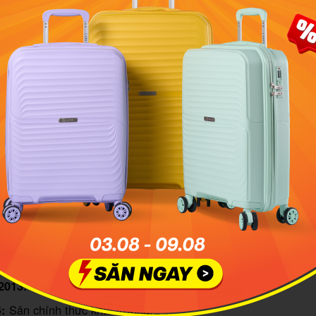
um là sân vận động hiện đại nằm tại thành phố Santa Clara. 
Wikipedia
 sử xây dựng Sân vận động Levi's
 Stadium được xây dựng để thay thế Candlestick Park, sân 
sco 49ers. Sau khi không tìm được địa điểm phù hợp tại San 
dự án sang Santa Clara. Năm 2010, cử tri Santa Clara phê d
và dự án chính thức khởi công vào tháng 4/2012.
ính trong lịch sử xây dựng:
ta Clara phê duyệt kế hoạch xây sân mới.
2012:
Dự án khởi công xây dựng.
/2012:
Tổ chức lễ “topping out”, đánh dấu hoàn thành phần k
2013:
Tên sân được công bố là Levi’s Stadium.
4:
Sân chính thức khai trương.