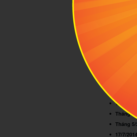
Levi’s Stadi
2
Lịch
Levi’s
Franci
bóng chuyển 
xây sân mới, 
Một số mốc ch
2010:
San
Tháng 4/
Tháng 12
Tháng 5/
17/7/201