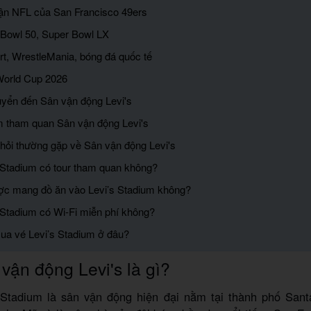
rận NFL của San Francisco 49ers
 Bowl 50, Super Bowl LX
rt, WrestleMania, bóng đá quốc tế
World Cup 2026
uyển đến Sân vận động Levi's
m tham quan Sân vận động Levi's
hỏi thường gặp về Sân vận động Levi's
s Stadium có tour tham quan không?
ợc mang đồ ăn vào Levi’s Stadium không?
s Stadium có Wi-Fi miễn phí không?
ua vé Levi’s Stadium ở đâu?
vận động Levi's là gì?
 Stadium là sân vận động hiện đại nằm tại thành phố Sant