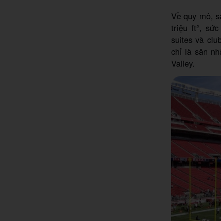
Về quy mô, sâ
triệu ft², s
suites và cl
chỉ là sân nh
Valley.