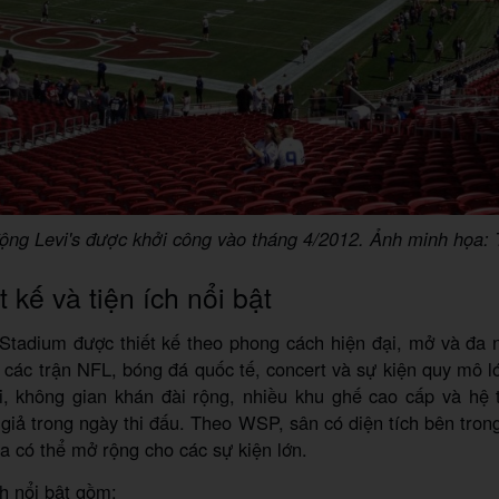
ộng Levi's được khởi công vào tháng 4/2012. Ảnh minh họa: T
t kế và tiện ích nổi bật
 Stadium được thiết kế theo phong cách hiện đại, mở và đa
 các trận NFL, bóng đá quốc tế, concert và sự kiện quy mô l
i, không gian khán đài rộng, nhiều khu ghế cao cấp và hệ 
giả trong ngày thi đấu. Theo WSP, sân có diện tích bên trong
ứa có thể mở rộng cho các sự kiện lớn.
ch nổi bật gồm: