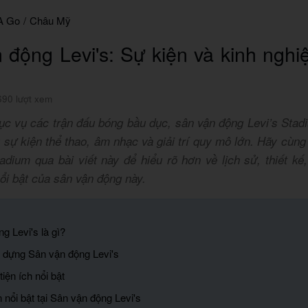
A Go
/
Châu Mỹ
 động Levi's: Sự kiện và kinh ngh
690 lượt xem
ục vụ các trận đấu bóng bầu dục, sân vận động Levi’s Stadi
 sự kiện thể thao, âm nhạc và giải trí quy mô lớn. Hãy cù
adium qua bài viết này để hiểu rõ hơn về lịch sử, thiết k
ổi bật của sân vận động này.
g Levi's là gì?
y dựng Sân vận động Levi's
tiện ích nổi bật
 nổi bật tại Sân vận động Levi's