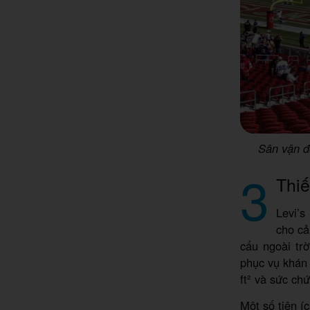
Sân vận đ
3
Thiế
Levi’s
cho cả
cấu ngoài trờ
phục vụ khán 
ft² và sức ch
Một số tiện í