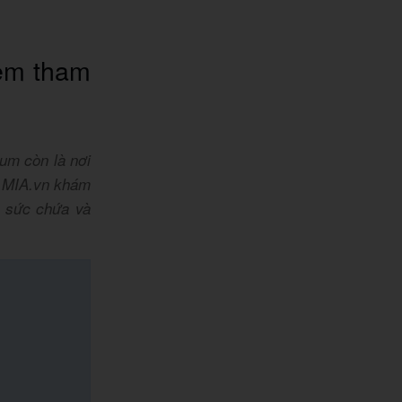
iệm tham
um còn là nơi
ng MIA.vn khám
ế, sức chứa và