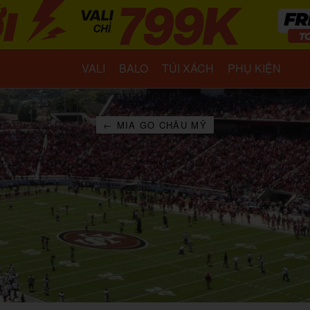
VALI
BALO
TÚI XÁCH
PHỤ KIỆN
← MIA GO CHÂU MỸ