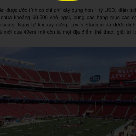
n được ước tính có chi phí xây dựng hơn 1 tỷ USD, diện tí
ức chứa khoảng 68.500 chỗ ngồi, cùng các hạng mục cao c
ub seats. Ngay từ khi xây dựng, Levi’s Stadium đã được địn
à mới của 49ers mà còn là một địa điểm thể thao, giải trí l