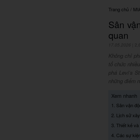
Trang chủ
/
MI
Sân vận
quan
17.05.2026
|
2,
Không chỉ ph
tổ chức nhiều
phá Levi’s St
những điểm n
Xem nhanh
1. Sân vận độn
2. Lịch sử xâ
3. Thiết kế và 
4. Các sự kiện