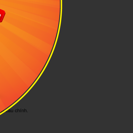
Ảnh minh họa:
nhà cũ của San
Francisco, đội
uyệt kế hoạch
ết cấu chính.