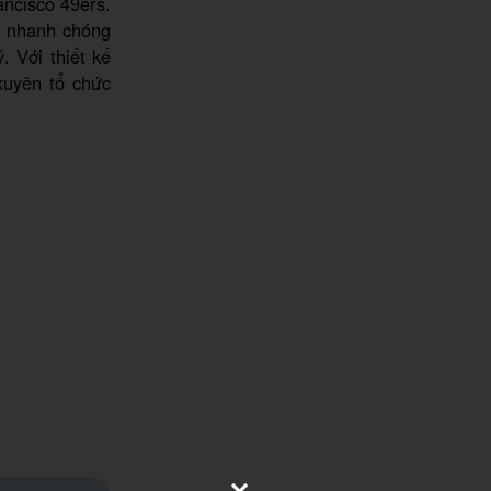
ancisco 49ers.
à nhanh chóng
. Với thiết kế
xuyên tổ chức