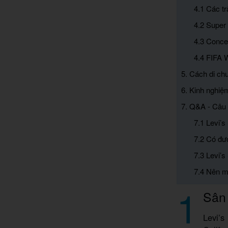
4.1 Các t
4.2 Super
4.3 Conce
4.4 FIFA 
5. Cách di ch
6. Kinh nghiệ
7. Q&A - Câu 
7.1 Levi’
7.2 Có đư
7.3 Levi’
7.4 Nên m
1
Sân 
Levi’s