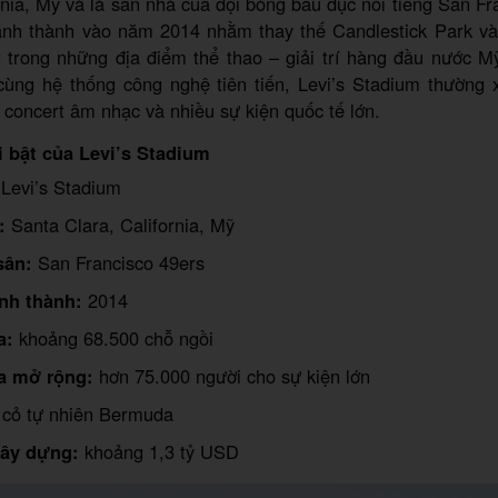
rnia, Mỹ và là sân nhà của đội bóng bầu dục nổi tiếng San Fr
nh thành vào năm 2014 nhằm thay thế Candlestick Park v
 trong những địa điểm thể thao – giải trí hàng đầu nước Mỹ
cùng hệ thống công nghệ tiên tiến, Levi’s Stadium thường 
 concert âm nhạc và nhiều sự kiện quốc tế lớn.
 bật của Levi’s Stadium
:
Levi’s Stadium
:
Santa Clara, California, Mỹ
sân:
San Francisco 49ers
nh thành:
2014
a:
khoảng 68.500 chỗ ngồi
a mở rộng:
hơn 75.000 người cho sự kiện lớn
cỏ tự nhiên Bermuda
xây dựng:
khoảng 1,3 tỷ USD