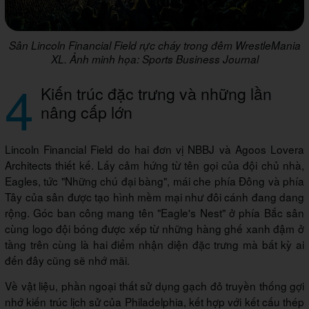
Sân Lincoln Financial Field rực cháy trong đêm WrestleMania
XL. Ảnh minh họa: Sports Business Journal
4
Kiến trúc đặc trưng và những lần
nâng cấp lớn
Lincoln Financial Field do hai đơn vị NBBJ và Agoos Lovera
Architects thiết kế. Lấy cảm hứng từ tên gọi của đội chủ nhà,
Eagles, tức "Những chú đại bàng", mái che phía Đông và phía
Tây của sân được tạo hình mềm mại như đôi cánh đang dang
rộng. Góc ban công mang tên "Eagle's Nest" ở phía Bắc sân
cùng logo đội bóng được xếp từ những hàng ghế xanh đậm ở
tầng trên cùng là hai điểm nhận diện đặc trưng mà bất kỳ ai
đến đây cũng sẽ nhớ mãi.
Về vật liệu, phần ngoại thất sử dụng gạch đỏ truyền thống gợi
nhớ kiến trúc lịch sử của Philadelphia, kết hợp với kết cấu thép