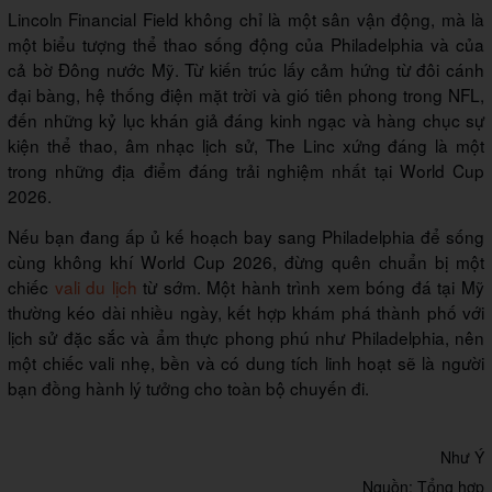
Lincoln Financial Field không chỉ là một sân vận động, mà là
một biểu tượng thể thao sống động của Philadelphia và của
cả bờ Đông nước Mỹ. Từ kiến trúc lấy cảm hứng từ đôi cánh
đại bàng, hệ thống điện mặt trời và gió tiên phong trong NFL,
đến những kỷ lục khán giả đáng kinh ngạc và hàng chục sự
kiện thể thao, âm nhạc lịch sử, The Linc xứng đáng là một
trong những địa điểm đáng trải nghiệm nhất tại World Cup
2026.
Nếu bạn đang ấp ủ kế hoạch bay sang Philadelphia để sống
cùng không khí World Cup 2026, đừng quên chuẩn bị một
chiếc
vali du lịch
từ sớm. Một hành trình xem bóng đá tại Mỹ
thường kéo dài nhiều ngày, kết hợp khám phá thành phố với
lịch sử đặc sắc và ẩm thực phong phú như Philadelphia, nên
một chiếc vali nhẹ, bền và có dung tích linh hoạt sẽ là người
bạn đồng hành lý tưởng cho toàn bộ chuyến đi.
Như Ý
Nguồn: Tổng hợp