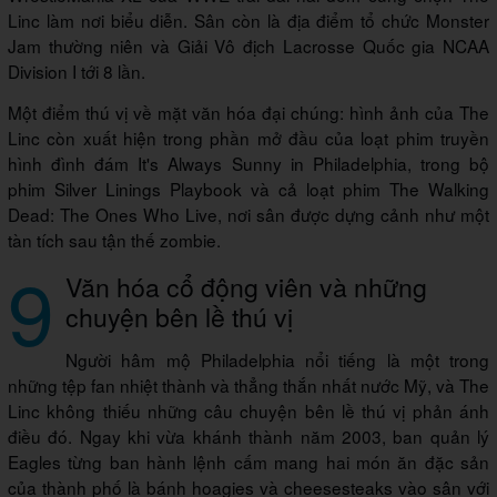
Linc làm nơi biểu diễn. Sân còn là địa điểm tổ chức Monster
Jam thường niên và Giải Vô địch Lacrosse Quốc gia NCAA
Division I tới 8 lần.
Một điểm thú vị về mặt văn hóa đại chúng: hình ảnh của The
Linc còn xuất hiện trong phần mở đầu của loạt phim truyền
hình đình đám It's Always Sunny in Philadelphia, trong bộ
phim Silver Linings Playbook và cả loạt phim The Walking
Dead: The Ones Who Live, nơi sân được dựng cảnh như một
tàn tích sau tận thế zombie.
9
Văn hóa cổ động viên và những
chuyện bên lề thú vị
Người hâm mộ Philadelphia nổi tiếng là một trong
những tệp fan nhiệt thành và thẳng thắn nhất nước Mỹ, và The
Linc không thiếu những câu chuyện bên lề thú vị phản ánh
điều đó. Ngay khi vừa khánh thành năm 2003, ban quản lý
Eagles từng ban hành lệnh cấm mang hai món ăn đặc sản
của thành phố là bánh hoagies và cheesesteaks vào sân với