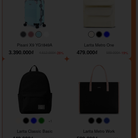
#40454a
#b76e79
#9ad8e7
#ffffff
#faf0e6
#000000
#0000FF
Pisani X9 YG1849A
Larita Metro One
3.390.000₫
479.000₫
-26%
-19%
4.612.000₫
589.000₫
+1
#faf0e6
#000000
#0000FF
#008000
#000000
#000000
#1e35a5
Larita Classic Basic
Larita Metro Work