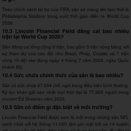
Theo chính sách tài trợ của FIFA, sân sẽ mang tên tạm thời là
Philadelphia Stadium trong suốt thời gian diễn ra World Cup
2026.
10.3 Lincoln Financial Field đăng cai bao nhiêu
trận tại World Cup 2026?
Sân đăng cai tổng cộng 6 trận, bao gồm 5 trận vòng bảng với
sự tham dự của các đội như Brazil, Pháp, Croatia và 1 trận
vòng 16 đội vào đúng ngày 4 tháng 7 năm 2026, ngày Quốc
khánh Mỹ.
10.4 Sức chứa chính thức của sân là bao nhiêu?
Sân có sức chứa 67.594 chỗ ngồi trong điều kiện bình thường.
Kỷ lục khán giả cao nhất mọi thời đại là 77.900 người trong
concert Ed Sheeran năm 2023.
10.5 Sân có điểm gì đặc biệt về môi trường?
Lincoln Financial Field được xem là một trong những sân NFL
xanh nhất với hệ thống 11.000 tấm pin mặt trời và 14 tuabin
gió cung cấp tới 30% điện năng sử dụng toàn sân, lắp đặt từ