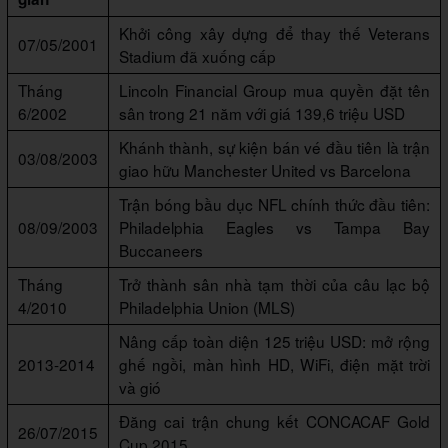
Khởi công xây dựng để thay thế Veterans
07/05/2001
Stadium đã xuống cấp
Tháng
Lincoln Financial Group mua quyền đặt tên
6/2002
sân trong 21 năm với giá 139,6 triệu USD
Khánh thành, sự kiện bán vé đầu tiên là trận
03/08/2003
giao hữu Manchester United vs Barcelona
Trận bóng bầu dục NFL chính thức đầu tiên:
08/09/2003
Philadelphia Eagles vs Tampa Bay
Buccaneers
Tháng
Trở thành sân nhà tạm thời của câu lạc bộ
4/2010
Philadelphia Union (MLS)
Nâng cấp toàn diện 125 triệu USD: mở rộng
2013-2014
ghế ngồi, màn hình HD, WiFi, điện mặt trời
và gió
Đăng cai trận chung kết CONCACAF Gold
26/07/2015
Cup 2015