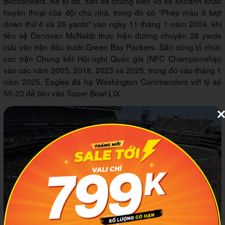
Buccaneers. Kể từ đó, sân đã chứng kiến vô số khoảnh khắc
huyền thoại của đội chủ nhà, trong đó có "Phép màu ở lượt
down thứ 4 và 26 yards" vào ngày 11 tháng 1 năm 2004, khi
tiền vệ Donovan McNabb thực hiện đường chuyền 28 yards
cứu vãn trận đấu trước Green Bay Packers. Sân cũng tổ chức
các trận Chung kết Hội nghị Quốc gia (NFC Championship)
vào các năm 2005, 2018, 2023 và 2025, trong đó vào tháng 1
năm 2025, Eagles đã hạ Washington Commanders với tỷ số
55-23 để tiến vào Super Bowl LIX.