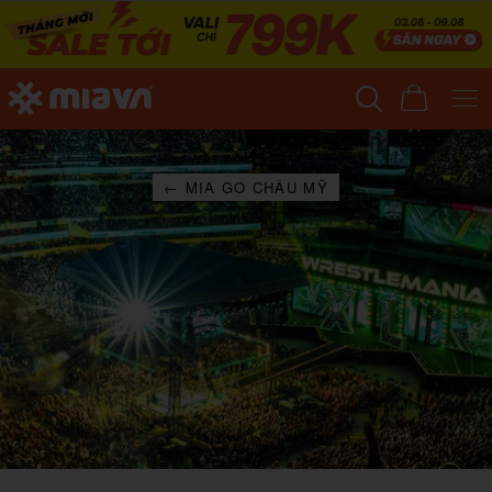
← MIA GO CHÂU MỸ