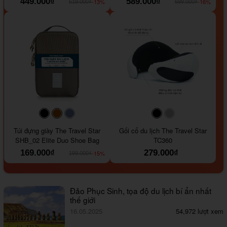
449.000₫
589.000₫
-13%
-16%
519.000₫
699.000₫
#000000
#964B00
#647290
#000000
#a9a9a9
Túi đựng giày The Travel Star
Gối cổ du lịch The Travel Star
SHB_02 Elite Duo Shoe Bag
TC360
169.000₫
279.000₫
-15%
199.000₫
Đảo Phục Sinh, tọa độ du lịch bí ẩn nhất
thế giới
16.05.2025
54,972 lượt xem