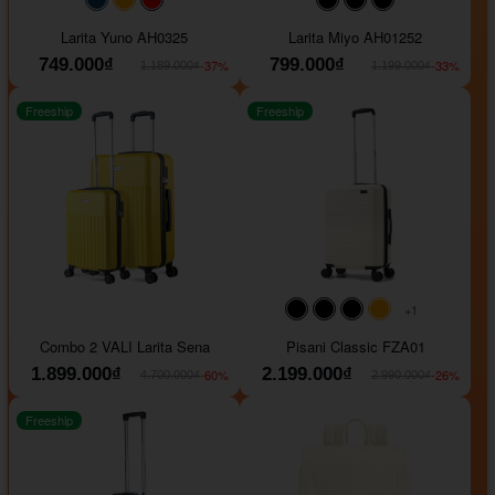
#093f69
#ffa500
#FF0000
#000000
#000000
#000000
Larita Yuno AH0325
Larita Miyo AH01252
749.000₫
799.000₫
-37%
-33%
1.189.000₫
1.199.000₫
Freeship
Freeship
+1
#000000
#000000
#000000
#ffa500
Combo 2 VALI Larita Sena
Pisani Classic FZA01
1.899.000₫
2.199.000₫
-60%
-26%
4.700.000₫
2.990.000₫
Freeship