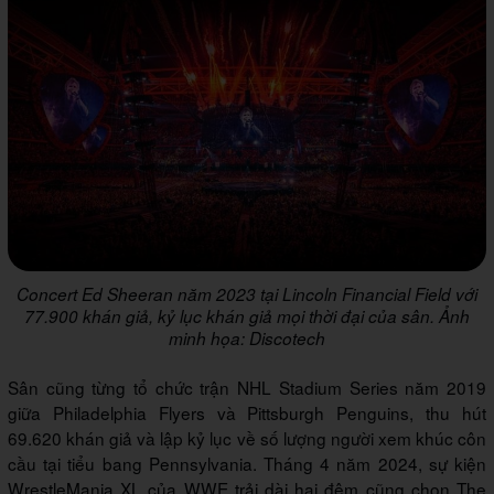
Concert Ed Sheeran năm 2023 tại Lincoln Financial Field với
77.900 khán giả, kỷ lục khán giả mọi thời đại của sân. Ảnh
minh họa: Discotech
Sân cũng từng tổ chức trận NHL Stadium Series năm 2019
giữa Philadelphia Flyers và Pittsburgh Penguins, thu hút
69.620 khán giả và lập kỷ lục về số lượng người xem khúc côn
cầu tại tiểu bang Pennsylvania. Tháng 4 năm 2024, sự kiện
WrestleMania XL của WWE trải dài hai đêm cũng chọn The