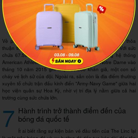
Khán đài sân Lincoln Financial Field kín đặc trong trận đấu
của Philadelphia Eagles, một trong những đội NFL có lượng
fan đông đảo và nhiệt thành nhất nước Mỹ. Ảnh minh họa:
Philadelphia Eagles
Về phía thể thao đại học, Trường Đại học Temple ký thỏa
thuận thuê sân dài hạn để đội Temple Owls thi đấu. Với sức
chứa 67.594 chỗ ngồi, đây là sân lớn nhất trong hệ thống
American Athletic Conference. Trận đón tiếp Notre Dame vào
tháng 10 năm 2015 ghi nhận 69.280 khán giả, một con số
cháy vé lịch sử của đội. Ngoài ra, sân còn là địa điểm thường
xuyên tổ chức trận đấu kinh điển "Army-Navy Game" giữa hai
học viện quân sự Hoa Kỳ, nhờ vị trí địa lý nằm giữa cả hai
trường cùng sức chứa lớn.
7
Hành trình trở thành điểm đến của
bóng đá quốc tế
Ít ai biết rằng sự kiện bán vé đầu tiên của The Linc lại
là một trận bóng đá và xu hướng đó tiếp tục kéo dài đến tận