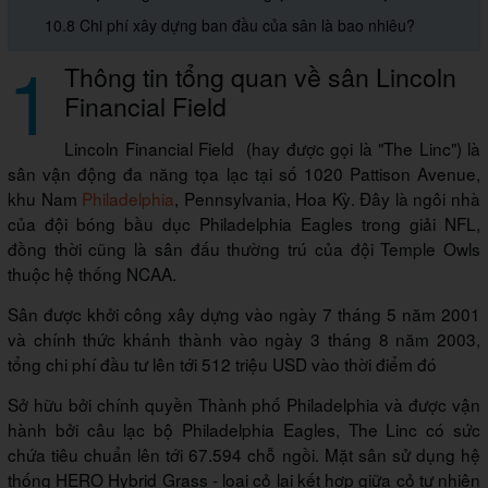
10.8 Chi phí xây dựng ban đầu của sân là bao nhiêu?
1
Thông tin tổng quan về sân Lincoln
Financial Field
Lincoln Financial Field (hay được gọi là "The Linc") là
sân vận động đa năng tọa lạc tại số 1020 Pattison Avenue,
khu Nam
Philadelphia
, Pennsylvania, Hoa Kỳ. Đây là ngôi nhà
của đội bóng bầu dục Philadelphia Eagles trong giải NFL,
đồng thời cũng là sân đấu thường trú của đội Temple Owls
thuộc hệ thống NCAA.
Sân được khởi công xây dựng vào ngày 7 tháng 5 năm 2001
và chính thức khánh thành vào ngày 3 tháng 8 năm 2003,
tổng chi phí đầu tư lên tới 512 triệu USD vào thời điểm đó
Sở hữu bởi chính quyền Thành phố Philadelphia và được vận
hành bởi câu lạc bộ Philadelphia Eagles, The Linc có sức
chứa tiêu chuẩn lên tới 67.594 chỗ ngồi. Mặt sân sử dụng hệ
thống HERO Hybrid Grass - loại cỏ lai kết hợp giữa cỏ tự nhiên