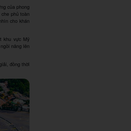
rưng của phong
a che phủ toàn
nhìn cho khán
ất khu vực Mỹ
 ngồi nâng lên
iải, đồng thời