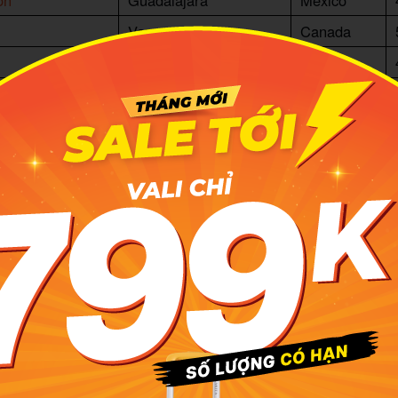
on
Guadalajara
Mexico
Vancouver
Canada
Toronto
Canada
dium
East Rutherford, NJ
USA
um
Arlington, TX
USA
um
Inglewood, CA
USA
ium
Santa Clara, CA
USA
d
Seattle, WA
USA
um
Houston, TX
USA
enz Stadium
Atlanta, GA
USA
Stadium
Kansas City, MO
USA
dium
Foxborough, MA
USA
Stadium
Miami Gardens, FL
USA