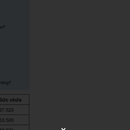
ào?
không?
Sức chứa
87.523
53.500