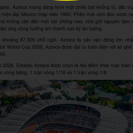
goài, Azteca mang dáng hình một chiếc bát khổng lồ, đặc t
c hiện đại Mexico thập niên 1960. Phần mái vòm đúc vươn r
mà không cần đến một cột chống nào, vừa giữ nguyên tầm 
hiệu ứng cộng hưởng âm thanh cực kỳ ấn tượng.
 khoảng 87.500 chỗ ngồi, Azteca là sân vận động lớn nh
tới World Cup 2026, Azteca được đại tu toàn diện với số ghế
hỗ.
 2026, Estadio Azteca được chọn là địa điểm khai mạc toàn g
ận vòng bảng, 1 trận vòng 1/16 và 1 trận vòng 1/8.