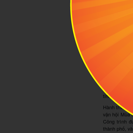
Lincoln Fina
1
3 sâ
Mexico
thế gi
đất nước này 
1.1 Sân Es
Nếu có một s
giới, thì đó
Estadio Banor
Cup, vào các 
kỷ XX là Pel
tinh.
Hành trình x
vận hội Mùa h
Công trình đ
thành phố, và