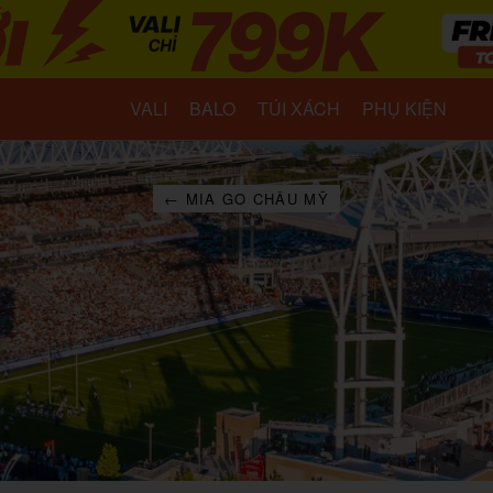
VALI
BALO
TÚI XÁCH
PHỤ KIỆN
← MIA GO CHÂU MỸ