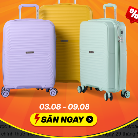
ncial Field
Philadelphia, PA
USA
n vận động World Cup 2026 tại Mexico
 có một cột mốc lịch sử đáng tự hào khi trở thành quốc gia
ới ba lần đăng cai World Cup. Và tất nhiên, ba sân vận độn
đều có những câu chuyện rất riêng, rất đáng khám phá.
tadio Azteca (Mexico City) - khoảng 87.500 chỗ n
ân vận động xứng đáng được gọi là "huyền thoại" trong làn
 chính là Estadio Azteca ở
thủ đô Mexico City
, nay mang tê
te. Đây là nơi duy nhất trên trái đất từng tổ chức hai trận c
năm 1970 và 1986. Và cũng chính tại đây, hai huyền thoại v
e và Maradona đã lần lượt nâng cao chiếc cúp vàng danh 
ây dựng Azteca bắt đầu từ năm 1961, khi Mexico trúng quyền
è 1968 và nhận ra sự cần thiết phải có một sân vận động t
ược khởi công tại khu vực Santa Ursula, thuộc quận Coyo
 chính thức mở cửa đón khán giả lần đầu vào ngày 29 tháng