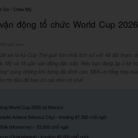
A Go
/
Châu Mỹ
vận động tổ chức World Cup 2026
396 lượt xem
6 sẽ là kỳ Cúp Thế giới lớn nhất lịch sử với 48 đội tham dự,
ắc Mỹ và 16 sân vận động đặc sắc. Nếu bạn đang ấp ủ kế h
ống" cùng không khí bóng đá đỉnh cao, MIA.vn tổng hợp toà
ểm thi đấu để bạn có cái nhìn rõ nhất.
động World Cup 2026 tại Mexico
stadio Azteca (Mexico City) - khoảng 87.500 chỗ ngồi
BVA (Monterrey) - 53.500 chỗ ngồi
kron (Guadalajara) - khoảng 48.000 chỗ ngồi