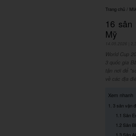
Trang chủ
/
MI
16 sân 
Mỹ
14.05.2026
|
2,
World Cup 202
3 quốc gia B
tận nơi để "s
về các địa đi
Xem nhanh
1. 3 sân vận 
1.1 Sân E
1.2 Sân B
1.3 Sân A