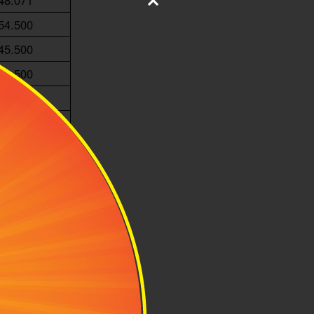
48.071
54.500
45.500
82.500
80.000
70.240
68.500
69.000
72.220
71.000
76.416
65.878
65.326