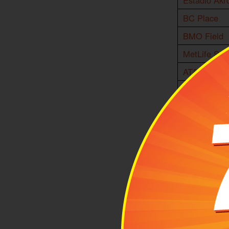
Estadio Akr
BC Place
BMO Field
MetLife Sta
AT&T Stadi
SoFi Stadi
Levi's Stad
Lumen Fiel
NRG Stadi
Mercedes-B
Arrowhead 
Gillette Sta
Hard Rock 