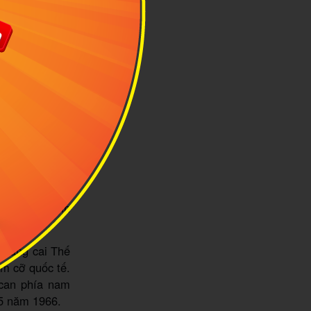
67.594
 đầu tiên trên
g đại diện cho
gồi
g bóng đá thế
n thương mại
hung kết World
ĩ đại nhất thế
giá nhất hành
 đăng cai Thế
ầm cỡ quốc tế.
acan phía nam
 5 năm 1966.