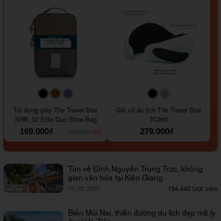
#000000
#964B00
#647290
#000000
#a9a9a9
Túi đựng giày The Travel Star
Gối cổ du lịch The Travel Star
SHB_02 Elite Duo Shoe Bag
TC360
169.000₫
279.000₫
-15%
199.000₫
Tìm về Đình Nguyễn Trung Trực, không
gian văn hóa tại Kiên Giang
15.08.2025
134,443 lượt xem
Biển Mũi Nai, thiên đường du lịch đẹp mê ly
ở xứ Hà Tiên