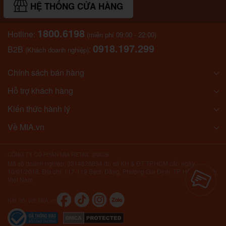
HỆ THỐNG CỬA HÀNG
1800.6198
Hotline:
(miễn phí 09:00 - 22:00)
0918.197.299
B2B
:
(Khách doanh nghiệp)
Chính sách bán hàng
Hỗ trợ khách hàng
Kiến thức hành lý
Về MIA.vn
CÔNG TY CỔ PHẦN MIA RETAIL @2026
Mã số doanh nghiệp: 0314826894 do sở KH & ĐT TP.HCM cấp ngày
10/01/2018. Địa chỉ: 117-119 Bạch Đằng, Phường Gia Định, TP. Hồ Chí Minh,
Việt Nam.
Kết nối với MIA.vn