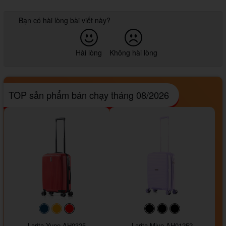
Bạn có hài lòng bài viết này?
Hài lòng
Không hài lòng
TOP sản phẩm bán chạy tháng 08/2026
#093f69
#ffa500
#FF0000
#000000
#000000
#000000
Larita Yuno AH0325
Larita Miyo AH01252