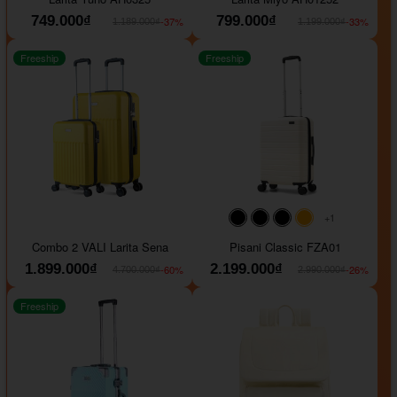
749.000₫
799.000₫
-37%
-33%
1.189.000₫
1.199.000₫
Freeship
Freeship
+1
#000000
#000000
#000000
#ffa500
Combo 2 VALI Larita Sena
Pisani Classic FZA01
1.899.000₫
2.199.000₫
-60%
-26%
4.700.000₫
2.990.000₫
Freeship