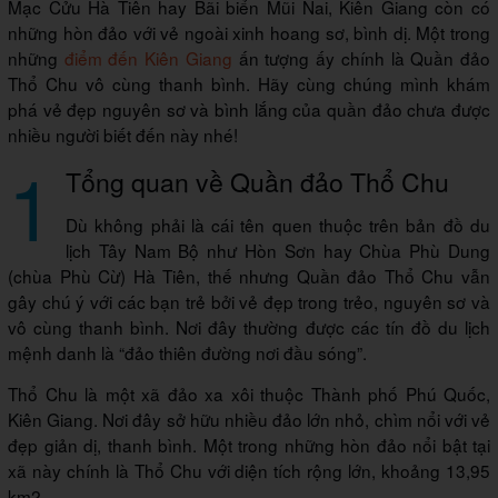
Mạc Cửu Hà Tiên hay Bãi biển Mũi Nai, Kiên Giang còn có
những hòn đảo với vẻ ngoài xinh hoang sơ, bình dị. Một trong
những
điểm đến Kiên Giang
ấn tượng ấy chính là Quần đảo
Thổ Chu vô cùng thanh bình. Hãy cùng chúng mình khám
phá vẻ đẹp nguyên sơ và bình lắng của quần đảo chưa được
nhiều người biết đến này nhé!
1
Tổng quan về Quần đảo Thổ Chu
Dù không phải là cái tên quen thuộc trên bản đồ du
lịch Tây Nam Bộ như Hòn Sơn hay Chùa Phù Dung
(chùa Phù Cừ) Hà Tiên, thế nhưng Quần đảo Thổ Chu vẫn
gây chú ý với các bạn trẻ bởi vẻ đẹp trong trẻo, nguyên sơ và
vô cùng thanh bình. Nơi đây thường được các tín đồ du lịch
mệnh danh là “đảo thiên đường nơi đầu sóng”.
Thổ Chu là một xã đảo xa xôi thuộc Thành phố Phú Quốc,
Kiên Giang. Nơi đây sở hữu nhiều đảo lớn nhỏ, chìm nổi với vẻ
đẹp giản dị, thanh bình. Một trong những hòn đảo nổi bật tại
xã này chính là Thổ Chu với diện tích rộng lớn, khoảng 13,95
km2.