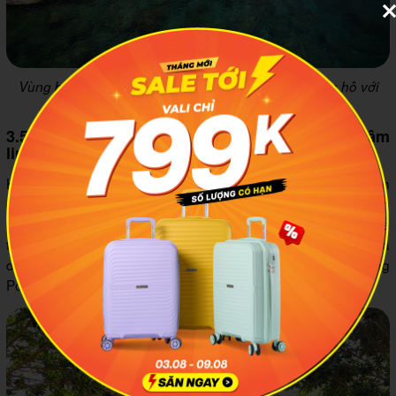
Vùng biển tại Quần đảo Thổ Chu có hơn 99 loài san hô với
màu sắc rạng rỡ
3.5 Ghé thăm các di tích và những điểm đến tâm
linh
Không chỉ sở hữu thiên nhiên trong trẻo và mát lành, tại Quần
đảo Thổ Chu còn có những điểm đến văn hóa, lịch sử, tôn
giáo thu hút các bạn trẻ. Bạn có thể tìm đến Đền Thổ Chu để
tìm hiểu về một thời biến cố đầy đau thương và bi thảm của
dân tộc ta trong cuộc kháng chiến chống lại chế độ diệt chủng
Pôn Pốt (Khmer Đỏ).