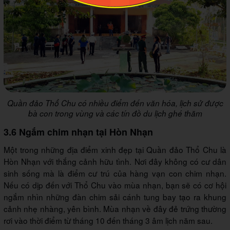
Quần đảo Thổ Chu có nhiều điểm đến văn hóa, lịch sử được
bà con trong vùng và các tín đồ du lịch ghé thăm
3.6 Ngắm chim nhạn tại Hòn Nhạn
Một trong những địa điểm xinh đẹp tại Quần đảo Thổ Chu là
Hòn Nhạn với thắng cảnh hữu tình. Nơi đây không có cư dân
sinh sống mà là điểm cư trú của hàng vạn con chim nhạn.
Nếu có dịp đến với Thổ Chu vào mùa nhạn, bạn sẽ có cơ hội
ngắm nhìn những đàn chim sải cánh tung bay tạo ra khung
cảnh nhẹ nhàng, yên bình. Mùa nhạn về đây đẻ trứng thường
rơi vào thời điểm từ tháng 10 đến tháng 3 âm lịch năm sau.