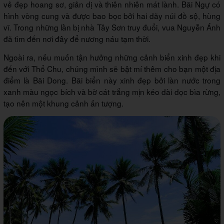
vẻ đẹp hoang sơ, giản dị và thiên nhiên mát lành. Bãi Ngự có
hình vòng cung và được bao bọc bởi hai dãy núi đồ sộ, hùng
vĩ. Trong những lần bị nhà Tây Sơn truy đuổi, vua Nguyễn Ánh
đã tìm đến nơi đây để nương náu tạm thời.
Ngoài ra, nếu muốn tận hưởng những cảnh biển xinh đẹp khi
đến với Thổ Chu, chúng mình sẽ bật mí thêm cho bạn một địa
điểm là Bãi Dong. Bãi biển này xinh đẹp bởi làn nước trong
xanh màu ngọc bích và bờ cát trắng mịn kéo dài dọc bìa rừng,
tạo nên một khung cảnh ấn tượng.