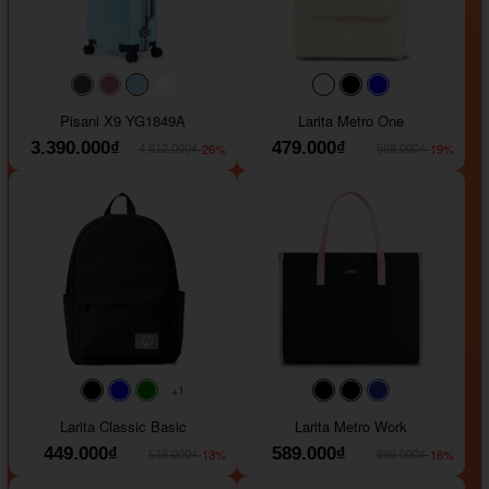
#40454a
#b76e79
#9ad8e7
#ffffff
#faf0e6
#000000
#0000FF
Pisani X9 YG1849A
Larita Metro One
3.390.000₫
479.000₫
-26%
-19%
4.612.000₫
589.000₫
+1
#faf0e6
#000000
#0000FF
#008000
#000000
#000000
#1e35a5
Larita Classic Basic
Larita Metro Work
449.000₫
589.000₫
-13%
-16%
519.000₫
699.000₫