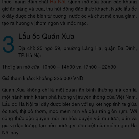
thực mang đậm chất
Hà Nội
. Quán mở cửa trong các khung
giờ ăn sáng và trưa, thu hút đông đảo thực khách. Nước lẩu ốc
ở đây được chế biến từ xương, nước ốc và chút mẻ chua giấm,
tạo ra hương vị thơm ngon và mộc mạc.
3
Lẩu ốc Quán Xưa
Địa chỉ: 25 ngõ 59, phường Láng Hạ, quận Ba Đình,
TP. Hà Nội
Thời gian mở cửa: 10h00 – 14h00 và 17h00 – 22h30
Giá tham khảo: khoảng 325.000 VND
Quán Xưa không chỉ là một quán ăn bình thường mà còn là
một hành trình khám phá hương vị truyền thống của Việt Nam.
Lẩu ốc Hà Nội tại đây được biết đến với sự kết hợp tinh tế giữa
ốc tươi, thịt bò thơm, mọc mềm mịn và đậu rán giòn rụm. Với
công thức độc quyền, nồi lẩu hòa quyện với rau tươi, bún và
gia vị đặc trưng, tạo nên hương vị đặc biệt của món ngon Hà
Nội này.