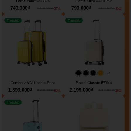
Larita Yuno AH0325
Larita Miyo AH01252
749.000₫
799.000₫
-37%
-33%
1.189.000₫
1.199.000₫
Freeship
Freeship
+1
#000000
#000000
#000000
#ffa500
Combo 2 VALI Larita Sena
Pisani Classic FZA01
1.899.000₫
2.199.000₫
-60%
-26%
4.700.000₫
2.990.000₫
Freeship