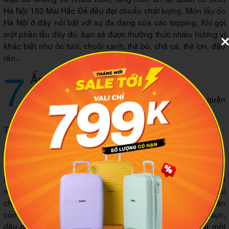
Hà Nội 153 Mai Hắc Đế đều đạt chuẩn chất lượng. Món lẩu ốc
Hà Nội ở đây nổi bật với sự đa dạng của các topping. Khi gọi
một phần lẩu đầy đủ, bạn sẽ được thưởng thức nhiều hương vị
khác biệt như ốc tươi, chuối xanh, thịt bò, chả cá, thịt lợn, đậu
rán...
7
Ấp 91’s
Địa chỉ: 14 ngõ Vương Thừa Vũ, Khương Mai, quận
Thanh Xuân, TP. Hà Nội
Thời gian mở cửa: 10h00 – 23h00
Giá tham khảo: 15.000 - 40.000 VND
Khác biệt so với các quán lẩu ốc Hà Nội khác, Ấp 91’s mang
lại trải nghiệm lẩu ốc độc đáo và lạ miệng. Nước dùng thơm
ngon là sự kết hợp tinh tế giữa chuối om và hương nghệ, mùi
chua cay ngất ngây ngay lập tức kích thích vị giác. Món ăn
còn đi kèm với các nguyên liệu khác như ốc tươi, sườn sụn,
đậu phụ, thịt ba chỉ… Chắc chắn rằng địa chỉ này sẽ là một