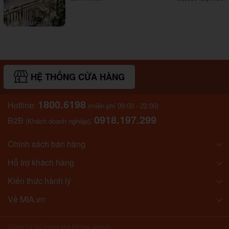
HỆ THỐNG CỬA HÀNG
1800.6198
Hotline:
(miễn phí 09:00 - 22:00)
0918.197.299
B2B
:
(Khách doanh nghiệp)
Chính sách bán hàng
Hỗ trợ khách hàng
Kiến thức hành lý
Về MIA.vn
CÔNG TY CỔ PHẦN MIA RETAIL @2026