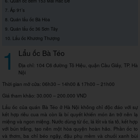
6. Quán ốc đêm 153 Mai Hắc Đế
7. Ấp 91’s
8. Quán lẩu ốc Bà Hòa
9. Quán lẩu ốc 36 Sơn Tây
10. Lẩu ốc Khương Thượng
1
Lẩu ốc Bà Téo
Địa chỉ: 104 C6 đường Tô Hiệu, quận Cầu Giấy, TP. Hà
Nội
Thời gian mở cửa: 06h30 – 14h00 & 17h00 – 21h00
Giá tham khảo: 30.000 – 200.000 VND
Lẩu ốc của quán Bà Téo ở Hà Nội không chỉ độc đáo với sự
kết hợp riêu cua mà còn là bí quyết khiến món ăn trở nên lạ
miệng và ngon miệng. Nước dùng từ ốc, lá lốt và tía tô, kết hợp
với bún trắng, tạo nên một hòa quyện hoàn hảo. Phần ốc to
và thơm, ba chỉ béo ngậy, đậu phụ mềm và chuối xanh bùi