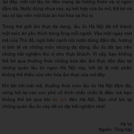
Tại đây, mỗi nồi lẩu ốc đều mang lại hương thơm và vị ngon
đậm đà. Nước dùng chua cay, sự kết hợp của ốc mít, thịt bò và
rau cỏ tạo nên một bữa ăn hài hòa và thú vị.
Trong thế giới ẩm thực đa dạng, lẩu ốc Hà Nội đã trở thành
một món ăn yêu thích trong lòng mỗi người. Vào một ngày mát
mẻ của Thủ đô, ngồi bên cạnh nồi nước dùng đậm đà, hương
vị tinh tế và những món nhúng đa dạng, lẩu ốc đã tạo nên
những trải nghiệm thú vị cho thực khách. Vì vậy, bạn không
thể bỏ qua thưởng thức những bữa tiệc ẩm thực độc đáo tại
những quán lẩu ốc ngon Hà Nội này, bởi đó là một phần
không thể thiếu của văn hóa ẩm thực của nơi đây.
Khi tiết trời mát mẻ, thưởng thức món lẩu ốc Hà Nội đậm đà,
nóng hổi tại các con phố cổ kính chắc chắn là điều mà bạn
không thể bỏ qua khi
du lịch
đến Hà Nội. Bạn nhớ lưu lại
những quán lẩu ốc này để có dịp trải nghiệm nhé!
Hà Vy
Nguồn: Tổng hợp