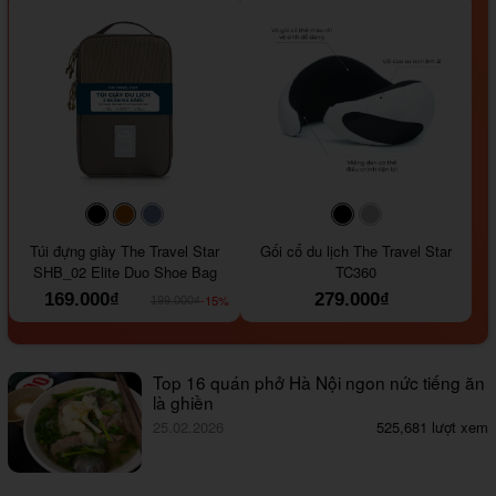
#000000
#964B00
#647290
#000000
#a9a9a9
Túi đựng giày The Travel Star
Gối cổ du lịch The Travel Star
SHB_02 Elite Duo Shoe Bag
TC360
169.000₫
279.000₫
-15%
199.000₫
Top 16 quán phở Hà Nội ngon nức tiếng ăn
là ghiền
25.02.2026
525,681 lượt xem