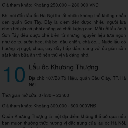
Giá tham khảo: Khoảng 250.000 – 280.000 VND
Khi nói đến lẩu ốc Hà Nội thì tất nhiên không thể không nhắc
đến quán Sơn Tây. Đây là điểm đến được nhiều người lựa
chọn bởi giá cả phải chăng và chất lượng cao. Mỗi nồi lẩu ốc ở
Sơn Tây đều được chế biến từ những nguyên liệu tươi ngon
như ốc to, sườn heo, thịt bò, đậu chiên, chả ốc… Nước lẩu có
hương vị ngọt, chua, cay đầy hấp dẫn, cùng với ốc giòn sần
sật khiến bữa ăn trở nên thú vị và đáng nhớ.
10
Lẩu ốc Khương Thượng
Địa chỉ: 107/B8 Tô Hiệu, quận Cầu Giấy, TP. Hà
Nội
Thời gian mở cửa: 07h30 – 23h00
Giá tham khảo: Khoảng 300.000 - 600.000VNĐ
Quán Khương Thượng là một địa điểm không thể bỏ qua nếu
bạn muốn thưởng thức hương vị đặc trưng của lẩu ốc Hà Nội.