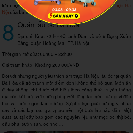
lựa chọn đáng thử trong hành trình thưởng thức
ẩm thực Hà
Nội
của bạn.
8
Quán lẩu ốc Bà Hòa
Địa chỉ: Ki ốt 72 HH4C Linh Đàm và số 9 Đặng Xuân
Bảng, quận Hoàng Mai, TP. Hà Nội
Thời gian mở cửa: 06h00 – 22h00
Giá tham khảo: Khoảng 200.000VNĐ
Đối với những người yêu thích ẩm thực Hà Nội, lẩu ốc tại quán
Bà Hòa đã trở thành một điểm đến không thể bỏ qua. Món ăn
ở đây không chỉ được chế biến theo công thức truyền thống
mà còn kết hợp với những bí quyết riêng tạo nên hương vị đặc
biệt và thơm ngon khó cưỡng. Sự pha trộn giữa hương vị chua
cay và các loại rau gia vị tạo nên một bữa lẩu hấp dẫn. Một
suất lẩu tại đây bao gồm các nguyên liệu như mọc ốc, thịt bò,
đậu phụ, sườn sụn, ốc nhồi…