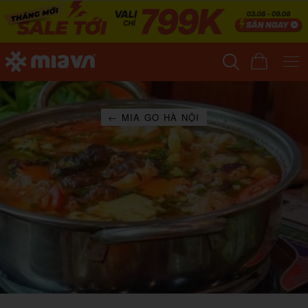
← MIA GO HÀ NỘI