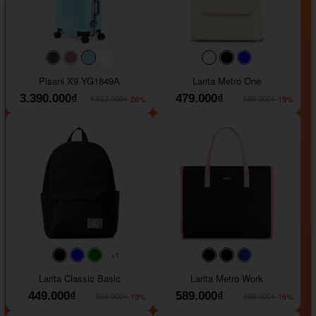
#40454a
#b76e79
#9ad8e7
#ffffff
#faf0e6
#000000
#0000FF
Pisani X9 YG1849A
Larita Metro One
3.390.000₫
479.000₫
-26%
-19%
4.612.000₫
589.000₫
+1
#faf0e6
#000000
#0000FF
#008000
#000000
#000000
#1e35a5
Larita Classic Basic
Larita Metro Work
449.000₫
589.000₫
-13%
-16%
519.000₫
699.000₫