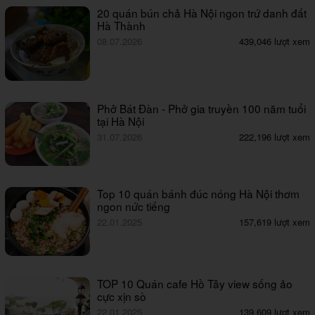
20 quán bún chả Hà Nội ngon trứ danh đất
Hà Thành
08.07.2026
439,046 lượt xem
Phở Bát Đàn - Phở gia truyền 100 năm tuổi
tại Hà Nội
31.07.2026
222,196 lượt xem
Top 10 quán bánh đúc nóng Hà Nội thơm
ngon nức tiếng
22.01.2025
157,619 lượt xem
TOP 10 Quán cafe Hồ Tây view sống ảo
cực xịn sò
22.01.2025
139,609 lượt xem