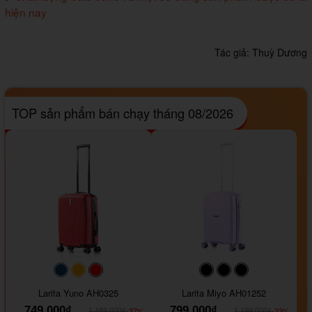
hiện nay
Tác giả:
Thuỳ Dương
TOP sản phẩm bán chạy tháng 08/2026
#093f69
#ffa500
#FF0000
#000000
#000000
#000000
Larita Yuno AH0325
Larita Miyo AH01252
749.000₫
799.000₫
-37%
-33%
1.189.000₫
1.199.000₫