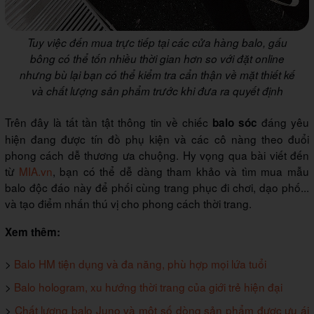
Tuy việc đến mua trực tiếp tại các cửa hàng balo, gấu
bông có thể tốn nhiều thời gian hơn so với đặt online
nhưng bù lại bạn có thể kiểm tra cẩn thận về mặt thiết kế
và chất lượng sản phẩm trước khi đưa ra quyết định
Trên đây là tất tần tật thông tin về chiếc
đáng yêu
balo sóc
hiện đang được tín đồ phụ kiện và các cô nàng theo đuổi
phong cách dễ thương ưa chuộng. Hy vọng qua bài viết đến
từ
MIA.vn
, bạn có thể dễ dàng tham khảo và tìm mua mẫu
balo độc đáo này để phối cùng trang phục đi chơi, dạo phố...
và tạo điểm nhấn thú vị cho phong cách thời trang.
Xem thêm:
>
Balo HM tiện dụng và đa năng, phù hợp mọi lứa tuổi
>
Balo hologram, xu hướng thời trang của giới trẻ hiện đại
>
Chất lượng balo Juno và một số dòng sản phẩm được ưu ái