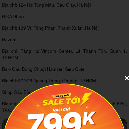
Địa chỉ: 124 Hồ Tùng Mậu, Cầu Giấy, Hà Nội
HIKA Shop
Địa chỉ: 139 Vũ Tông Phan, Thanh Xuân, Hà Nội
Hazomi
Địa chỉ: Tầng 12 Vincom Center, Lê Thánh Tôn, Quận 1,
TP.HCM
Balo Gấu Bông Chuột Hamster Siêu Cute
Địa chỉ: 872/25 Quang Trung, Gò Vấp, TP.HCM
Shop Gấu Bông Cần Thơ
Địa chỉ: Khu dân cư An Khánh, 129 Đường số 30, Ninh Kiều,
TP.Cần Thơ