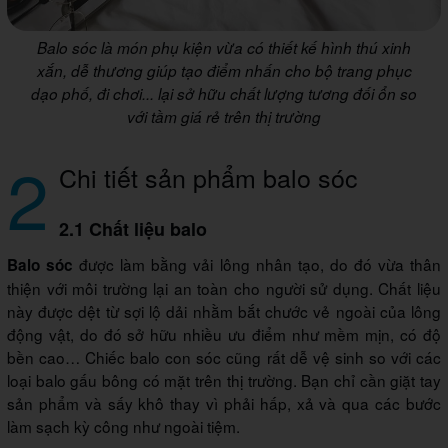
Balo sóc là món phụ kiện vừa có thiết kế hình thú xinh
xắn, dễ thương giúp tạo điểm nhấn cho bộ trang phục
dạo phố, đi chơi... lại sở hữu chất lượng tương đối ổn so
với tầm giá rẻ trên thị trường
2
Chi tiết sản phẩm balo sóc
2.1 Chất liệu balo
được làm bằng vải lông nhân tạo, do đó vừa thân
Balo sóc
thiện với môi trường lại an toàn cho người sử dụng. Chất liệu
này được dệt từ sợi lộ dải nhằm bắt chước vẻ ngoài của lông
động vật, do đó sở hữu nhiều ưu điểm như mềm mịn, có độ
bền cao… Chiếc balo con sóc cũng rất dễ vệ sinh so với các
loại balo gấu bông có mặt trên thị trường. Bạn chỉ cần giặt tay
sản phẩm và sấy khô thay vì phải hấp, xả và qua các bước
làm sạch kỳ công như ngoài tiệm.