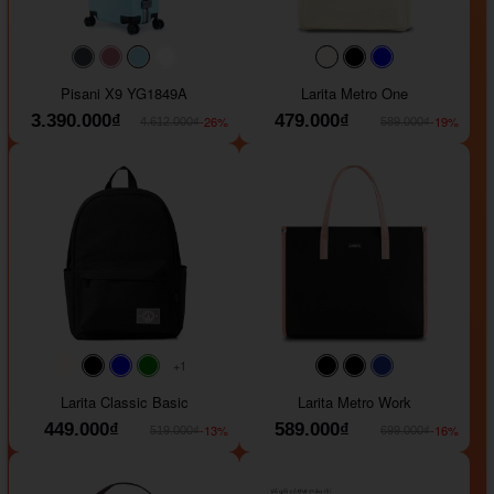
#40454a
#b76e79
#9ad8e7
#ffffff
#faf0e6
#000000
#0000FF
Pisani X9 YG1849A
Larita Metro One
3.390.000₫
479.000₫
-26%
-19%
4.612.000₫
589.000₫
+1
#faf0e6
#000000
#0000FF
#008000
#000000
#000000
#1e35a5
Larita Classic Basic
Larita Metro Work
449.000₫
589.000₫
-13%
-16%
519.000₫
699.000₫