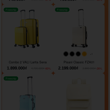
Freeship
Freeship
+1
#000000
#000000
#000000
#ffa500
Combo 2 VALI Larita Sena
Pisani Classic FZA01
1.899.000₫
2.199.000₫
-60%
-26%
4.700.000₫
2.990.000₫
Freeship