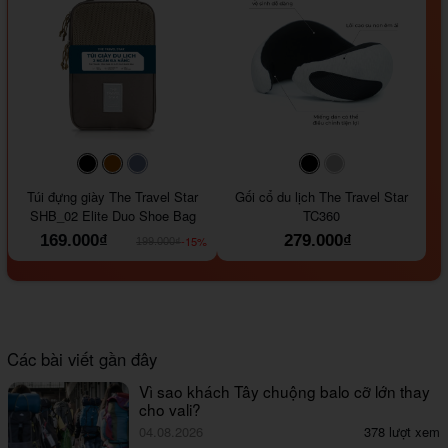
#000000
#964B00
#647290
#000000
#a9a9a9
Túi đựng giày The Travel Star
Gối cổ du lịch The Travel Star
SHB_02 Elite Duo Shoe Bag
TC360
169.000₫
279.000₫
-15%
199.000₫
Các bài viết gần đây
Vì sao khách Tây chuộng balo cỡ lớn thay
cho vali?
04.08.2026
378 lượt xem