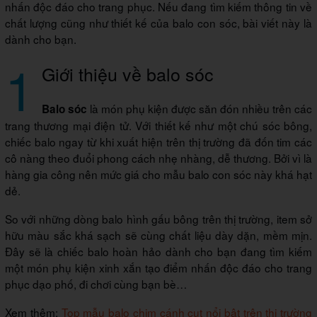
nhấn độc đáo cho trang phục. Nếu đang tìm kiếm thông tin về
chất lượng cũng như thiết kế của balo con sóc, bài viết này là
dành cho bạn.
1
Giới thiệu về balo sóc
là món phụ kiện được săn đón nhiều trên các
Balo sóc
trang thương mại điện tử. Với thiết kế như một chú sóc bông,
chiếc balo ngay từ khi xuất hiện trên thị trường đã đốn tim các
cô nàng theo đuổi phong cách nhẹ nhàng, dễ thương. Bởi vì là
hàng gia công nên mức giá cho mẫu balo con sóc này khá hạt
dẻ.
So với những dòng balo hình gấu bông trên thị trường, item sở
hữu màu sắc khá sạch sẽ cùng chất liệu dày dặn, mềm mịn.
Đây sẽ là chiếc balo hoàn hảo dành cho bạn đang tìm kiếm
một món phụ kiện xinh xắn tạo điểm nhấn độc đáo cho trang
phục dạo phố, đi chơi cùng bạn bè…
Xem thêm:
Top mẫu balo chim cánh cụt nổi bật trên thị trường