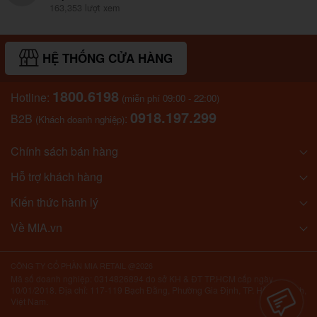
163,353 lượt xem
HỆ THỐNG CỬA HÀNG
1800.6198
Hotline:
(miễn phí 09:00 - 22:00)
0918.197.299
B2B
:
(Khách doanh nghiệp)
Chính sách bán hàng
Hỗ trợ khách hàng
Kiến thức hành lý
Về MIA.vn
CÔNG TY CỔ PHẦN MIA RETAIL @2026
Mã số doanh nghiệp: 0314826894 do sở KH & ĐT TP.HCM cấp ngày
10/01/2018. Địa chỉ: 117-119 Bạch Đằng, Phường Gia Định, TP. Hồ Chí Minh,
Việt Nam.