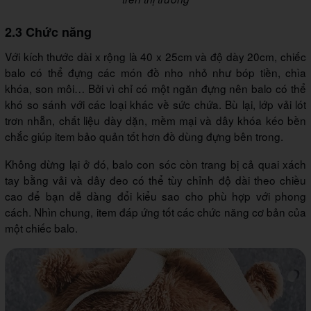
2.3 Chức năng
Với kích thước dài x rộng là 40 x 25cm và độ dày 20cm, chiếc
balo có thể đựng các món đồ nho nhỏ như bóp tiền, chìa
khóa, son môi… Bởi vì chỉ có một ngăn đựng nên balo có thể
khó so sánh với các loại khác về sức chứa. Bù lại, lớp vải lót
trơn nhẵn, chất liệu dày dặn, mềm mại và dây khóa kéo bền
chắc giúp item bảo quản tốt hơn đồ dùng đựng bên trong.
Không dừng lại ở đó, balo con sóc còn trang bị cả quai xách
tay bằng vải và dây đeo có thể tùy chỉnh độ dài theo chiều
cao để bạn dễ dàng đổi kiểu sao cho phù hợp với phong
cách. Nhìn chung, item đáp ứng tốt các chức năng cơ bản của
một chiếc balo.