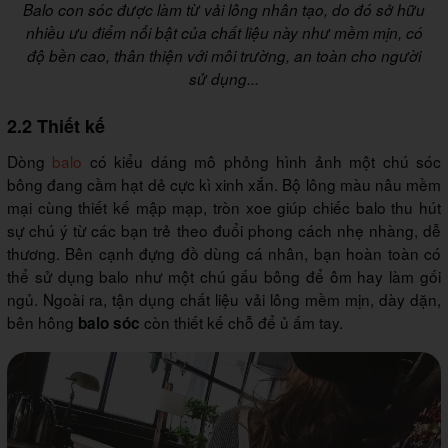
Balo con sóc được làm từ vải lông nhân tạo, do đó sở hữu
nhiều ưu điểm nổi bật của chất liệu này như mềm mịn, có
độ bền cao, thân thiện với môi trường, an toàn cho người
sử dụng...
2.2 Thiết kế
Dòng
balo
có kiểu dáng mô phỏng hình ảnh một chú sóc
bông đang cầm hạt dẻ cực kì xinh xắn. Bộ lông màu nâu mềm
mại cùng thiết kế mập mạp, tròn xoe giúp chiếc balo thu hút
sự chú ý từ các bạn trẻ theo đuổi phong cách nhẹ nhàng, dễ
thương. Bên cạnh đựng đồ dùng cá nhân, bạn hoàn toàn có
thể sử dụng balo như một chú gấu bông để ôm hay làm gối
ngủ. Ngoài ra, tận dụng chất liệu vải lông mềm mịn, dày dặn,
bên hông
còn thiết kế chỗ để ủ ấm tay.
balo sóc