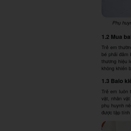
Phụ huyn
1.2 Mua bal
Trẻ em thườn
bé phải đảm 
thương hiệu l
không khiến b
1.3 Balo k
Trẻ em luôn 
vật, nhân vậ
phụ huynh nê
được tập tính 