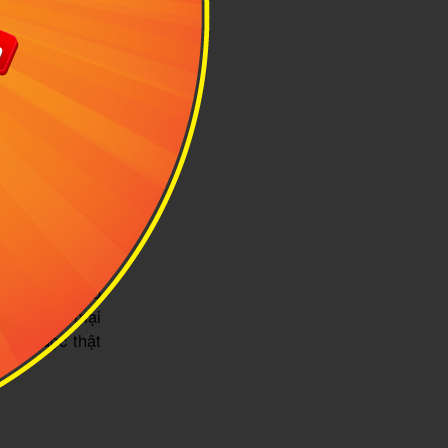
, mẫu mã để
 cách mua balo
sàn thương mại
 nên đọc thật