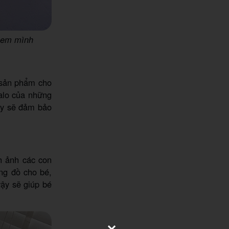
n em mình
 sản phẩm cho
alo của những
vậy sẽ đảm bảo
h ảnh các con
ng đồ cho bé,
ậy sẽ giúp bé