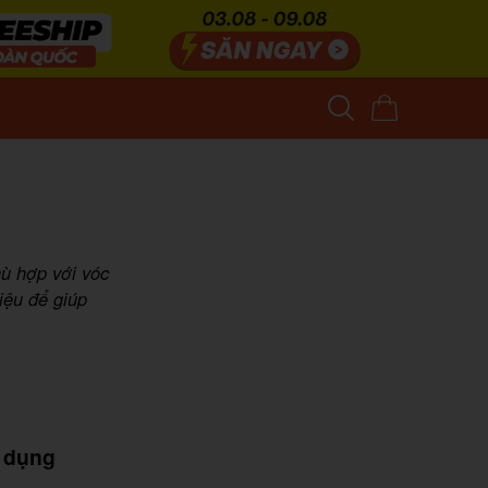
hù hợp với vóc
iệu để giúp
ử dụng