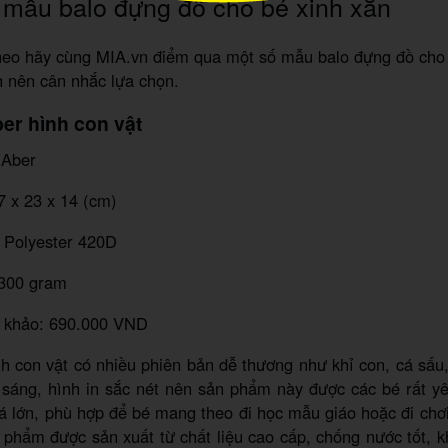
mẫu balo đựng đồ cho bé xinh xắn
heo hãy cùng MIA.vn điểm qua một số mẫu balo đựng đồ cho 
 nên cân nhắc lựa chọn.
ber hình con vật
 Aber
7 x 23 x 14 (cm)
i Polyester 420D
 300 gram
 khảo: 690.000 VND
h con vật có nhiều phiên bản dễ thương như khỉ con, cá sấ
sáng, hình in sắc nét nên sản phẩm này được các bé rất yê
á lớn, phù hợp để bé mang theo đi học mẫu giáo hoặc đi chơ
 phẩm được sản xuất từ chất liệu cao cấp, chống nước tốt, k