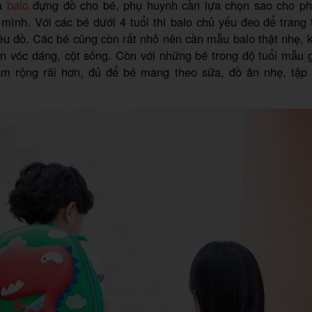
ua
balo
đựng đồ cho bé, phụ huynh cần lựa chọn sao cho ph
ình. Với các bé dưới 4 tuổi thì balo chủ yếu đeo để trang 
ều đồ. Các bé cũng còn rất nhỏ nên cần mẫu balo thật nhẹ, 
 vóc dáng, cột sống. Còn với những bé trong độ tuổi mẫu g
m rộng rãi hơn, đủ để bé mang theo sữa, đồ ăn nhẹ, tập 