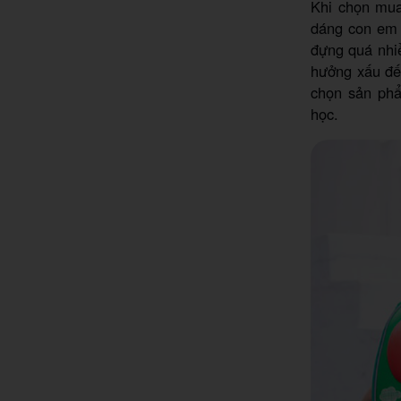
Khi chọn m
dáng con em m
đựng quá nhi
hưởng xấu đến
chọn sản phẩ
học.