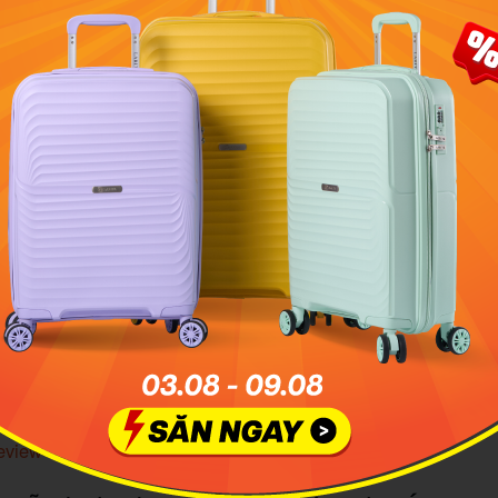
ác mẫu balo đựng đồ cho bé có rất nhiều kiểu dáng, màu sắc
bạn tha hồ lựa chọn
hảo giá từ nhiều nguồn
 mua sắm online ngày càng trở nên phổ biến. Vì vậy, ngoài
 cửa hàng thì phụ huynh cũng có thể tham khảo giá trên các 
 nhiên, để đảm bảo sản phẩm chính hãng, chất lượng thì bạn
đánh giá từ những khách hàng đã mua trước đó.
view mẫu balo chống gù Miti dành cho trẻ em