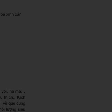
bé xinh xắn
u, voi, hà mã…
u thích.. Kích
i, về quê cùng
hối lượng siêu