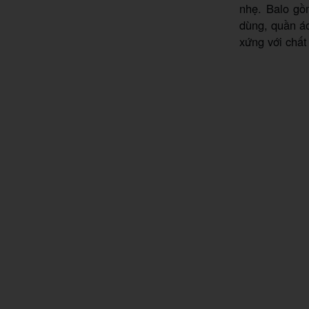
nhẹ. Balo gồ
dùng, quần á
xứng với chấ