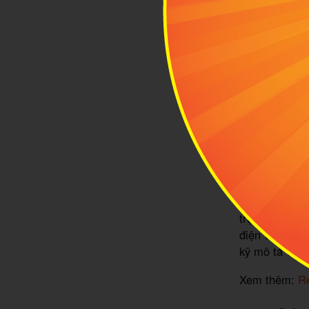
Hiện nay c
1.4 Tham k
Hiện nay việc
trực tiếp tại
điện tử. Tuy
kỹ mô tả và 
Xem thêm:
Re