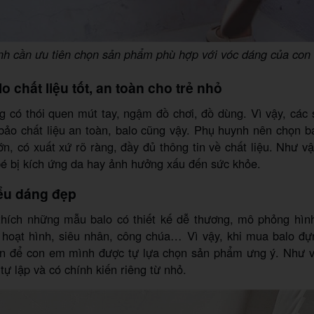
h cần ưu tiên chọn sản phẩm phù hợp với vóc dáng của co
o chất liệu tốt, an toàn cho trẻ nhỏ
g có thói quen mút tay, ngậm đồ chơi, đồ dùng. Vì vậy, các
bảo chất liệu an toàn, balo cũng vậy. Phụ huynh nên chọn b
ớn, có xuất xứ rõ ràng, đầy đủ thông tin về chất liệu. Như 
é bị kích ứng da hay ảnh hưởng xấu đến sức khỏe.
iểu dáng đẹp
thích những mẫu balo có thiết kế dễ thương, mô phỏng hìn
t hoạt hình, siêu nhân, công chúa… Vì vậy, khi mua balo đự
n để con em mình được tự lựa chọn sản phẩm ưng ý. Như v
tự lập và có chính kiến riêng từ nhỏ.