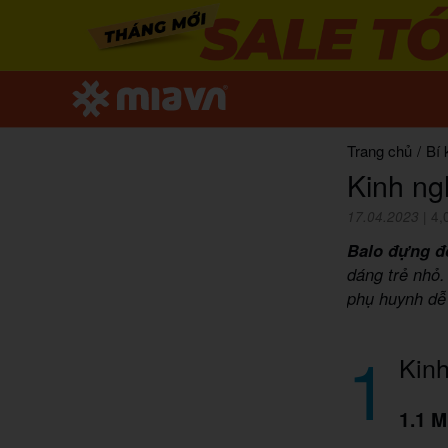
Trang chủ
/
Bí 
Kinh ng
17.04.2023
|
4,
Balo đựng đ
dáng trẻ nhỏ.
phụ huynh dễ
1
Kin
1.1 