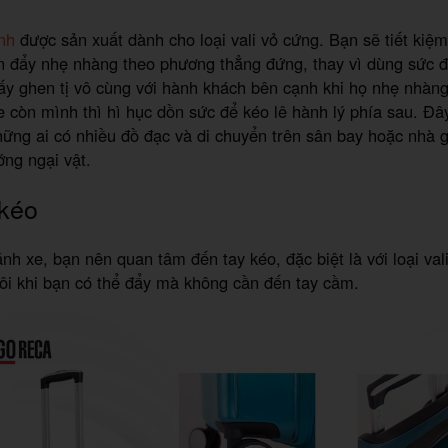
h
ánh
được sản xuất dành cho loại vali vỏ cứng. Bạn sẽ tiết kiệm
ần đẩy nhẹ nhàng theo phương thẳng đứng, thay vì dùng sức 
ấy ghen tị vô cùng với hành khách bên cạnh khi họ nhẹ nhàng
e còn mình thì hì hục dồn sức để kéo lê hành lý phía sau. Đâ
ững ai có nhiều đồ đạc và di chuyển trên sân bay hoặc nhà 
ớng ngại vật.
 kéo
nh xe, bạn nên quan tâm đến tay kéo, đặc biệt là với loại vali
đôi khi bạn có thể đẩy mà không cần đến tay cầm.