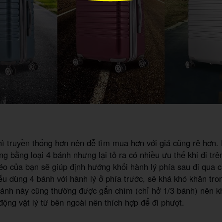
h
hì truyền thống hơn nên dễ tìm mua hơn với giá cũng rẻ hơn. 
ng bằng loại 4 bánh nhưng lại tỏ ra có nhiều ưu thế khi đi trê
éo của bạn sẽ giúp định hướng khối hành lý phía sau đi qua
ếu dùng 4 bánh với hành lý ở phía trước, sẽ khá khó khăn tro
bánh này cũng thường được gắn chìm (chỉ hở 1/3 bánh) nên k
động vật lý từ bên ngoài nên thích hợp để đi phượt.