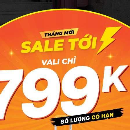
oăn nên chọn loại cứng hay mềm, bạn nên cân nhắc tới mức 
ư mục đích sử dụng. Nếu di chuyển ít như đi công tác, cần b
ư quà lưu niệm dễ vỡ thì bạn có thể chọn vali cứng, còn đặt 
 lê la khắp nơi như đi du lịch bụi thì vali vải hữu dụng hơn cả
h xe
ưa thực sự lâm nạn với chiếc vali gãy "chân", chắc bạn sẽ k
ếc vali to đùng nhưng chiếc bánh xe bé xíu lại có tầm quan trọ
hỏng hay gãy cũng sẽ khiến bạn lập tức phải đi mua cái vali m
bánh xe vài trăm mét thì dù là làm từ nhựa cứng nó cũng khô
 các nhà sản xuất sẽ đưa ra 2 sự lựa chọn: đó là loại 2 bánh 