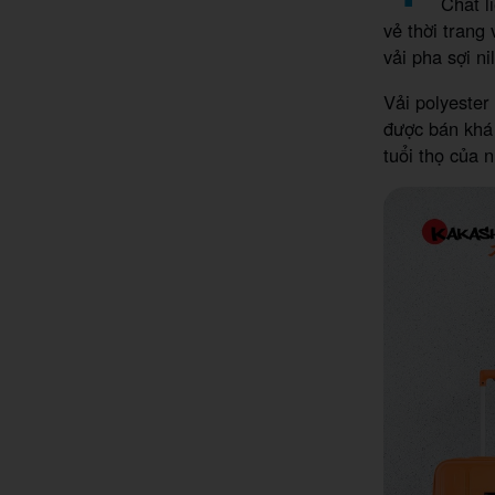
Chất l
vẻ thời trang 
vải pha sợi n
Vải polyester
được bán khá 
tuổi thọ của 