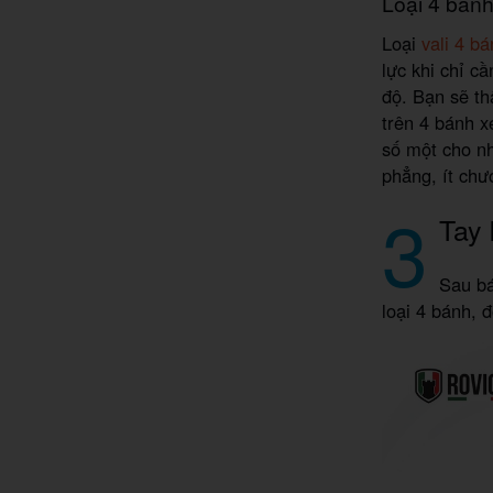
Loại 4 bán
Loại
vali 4 b
lực khi chỉ c
độ. Bạn sẽ th
trên 4 bánh x
số một cho nh
phẳng, ít chư
3
Tay
Sau bá
loại 4 bánh, 