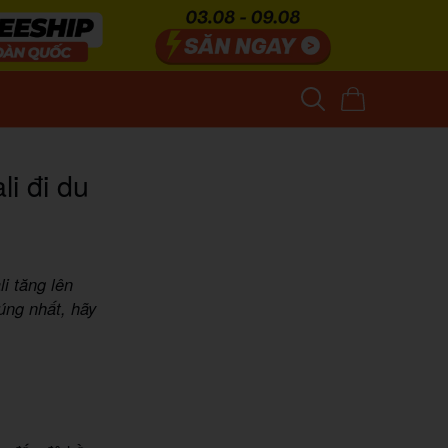
i đi du
i tăng lên
úng nhất, hãy