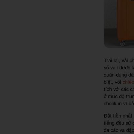
Trái lại, vải 
số vali được 
quân dụng dàn
biệt, với
chiếc
tích với các 
ở mức độ trun
check in vì b
Đắt tiền nhất
tiếng đều sử 
đa các va đập