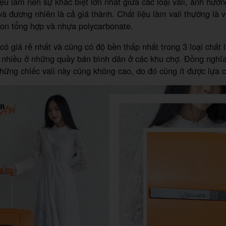
iệu làm nên sự khác biệt lớn nhất giữa các loại vali, ảnh hưở
và đương nhiên là cả giá thành. Chất liệu làm vali thường là v
ilon tổng hợp và nhựa polycarbonate.
 có giá rẻ nhất và cũng có độ bền thấp nhất trong 3 loại chất 
nhiều ở những quầy bán bình dân ở các khu chợ. Đồng nghĩa 
những chiếc vali này cũng không cao, do đó cũng ít được lựa 