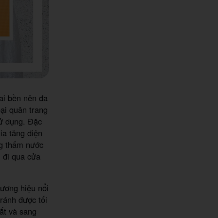
dai bền nên đa
oại quân trang
sử dụng. Đặc
ia tăng diện
ng thấm nước
 đi qua cửa
hương hiệu nổi
ránh được tối
mắt và sang