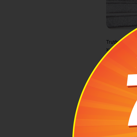
Trước băn kh
xuyên cũng nh
cho đồ đạc nh
nhẹ, thoải mái
2
Bán
Nếu ch
tượng: cả chi
Một chiếc bị 
kéo lê không 
Thông thường,
bánh.