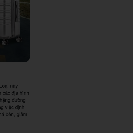
Loại này
n các địa hình
 chặng đường
ng việc định
há bền, giảm