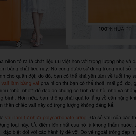
pha nilon tỏ ra là chất liệu ưu việt hơn với trọng lượng nhẹ và 
làm bằng chất liệu này. Nó cũng được sử dụng trong một số l
h cho quân đội; do đó, bạn có thể khá yên tâm về tuổi thọ 
 vali làm bằng vải
pha nilon thì bạn có thể thoải mái gói đồ, g
chiêu "nhồi nhét" đồ đạc do chúng có tính đàn hồi nhẹ và chố
g bình. Hơn nữa, bạn không phải quá lo lắng về cân nặng khi
ản thân chiếc vali này có trọng lượng không đáng kể.
 là
vali làm từ nhựa polycarbonate cứng
. Đa số vali của các t
dụng loại này. Ưu điểm lớn nhất của nó là không thấm nước, t
, đặc biệt đối với các hành lý dễ vỡ. Do vẻ ngoài trông đẹp 