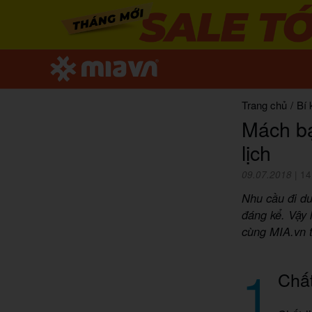
Trang chủ
/
Bí 
Mách bạ
lịch
09.07.2018
|
14
Nhu cầu đi du
đáng kể. Vậy
cùng MIA.vn t
1
Chất