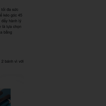
 tối đa sức
để kéo góc 45
 đẩy hành lý
y là lựa chọn
ga bằng
 2 bánh vì với