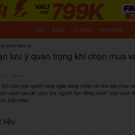
VALI
BALO
TÚI XÁCH
PHỤ KIỆN
kíp chọn hành lý
n lưu ý quan trọng khi chọn mua val
,742 lượt xem
 lịch của mọi người càng ngày càng nhiều và nhu cầu mua val
 làm cách nào để chọn lựa “người bạn đồng hành” một cách đ
ìm hiểu nhé!
 liệu