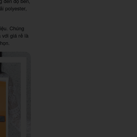
ng đến độ bền,
ải polyester,
liệu. Chúng
với giá rẻ là
chọn.