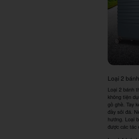
Loại 2 bán
Loại 2 bánh t
không tiện dụ
gồ ghề. Tay k
đầy sỏi đá. N
hướng. Loại 
được các tác 