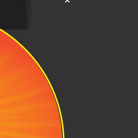
độ thường
ảo vệ tối đa
tiêu nhị gọn
.
hó tưởng
ng tới vậy.
ới bởi chỉ cần
ng chịu nổi.
và loại 4