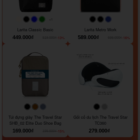
+1
#faf0e6
#000000
#0000FF
#008000
#000000
#000000
#1e35a5
Larita Classic Basic
Larita Metro Work
449.000₫
589.000₫
-13%
-16%
519.000₫
699.000₫
#000000
#964B00
#647290
#000000
#a9a9a9
Túi đựng giày The Travel Star
Gối cổ du lịch The Travel Star
SHB_02 Elite Duo Shoe Bag
TC360
169.000₫
279.000₫
-15%
199.000₫