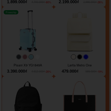
1.899.000₫
2.199.000₫
-60%
-26%
4.700.000₫
2.990.000₫
Freeship
#40454a
#b76e79
#9ad8e7
#ffffff
#faf0e6
#000000
#0000FF
Pisani X9 YG1849A
Larita Metro One
3.390.000₫
479.000₫
-26%
-19%
4.612.000₫
589.000₫