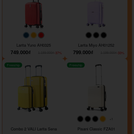
#093f69
#ffa500
#FF0000
#000000
#000000
#000000
Larita Yuno AH0325
Larita Miyo AH01252
749.000₫
799.000₫
-37%
-33%
1.189.000₫
1.199.000₫
Freeship
Freeship
+1
#000000
#000000
#000000
#ffa500
Combo 2 VALI Larita Sena
Pisani Classic FZA01