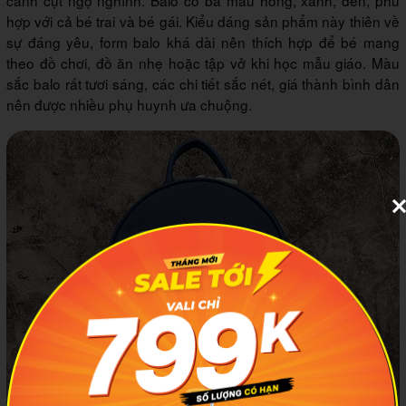
cánh cụt ngộ nghĩnh. Balo có ba màu hồng, xanh, đen, phù
hợp với cả bé trai và bé gái. Kiểu dáng sản phẩm này thiên về
sự đáng yêu, form balo khá dài nên thích hợp để bé mang
theo đồ chơi, đồ ăn nhẹ hoặc tập vở khi học mẫu giáo. Màu
sắc balo rất tươi sáng, các chi tiết sắc nét, giá thành bình dân
nên được nhiều phụ huynh ưa chuộng.