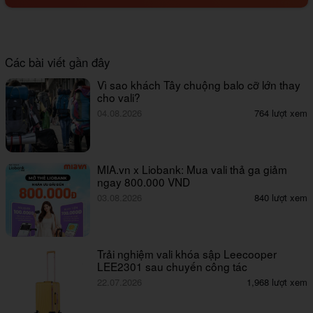
Các bài viết gần đây
Vì sao khách Tây chuộng balo cỡ lớn thay
cho vali?
04.08.2026
764 lượt xem
MIA.vn x Liobank: Mua vali thả ga giảm
ngay 800.000 VND
03.08.2026
840 lượt xem
Trải nghiệm vali khóa sập Leecooper
LEE2301 sau chuyến công tác
22.07.2026
1,968 lượt xem