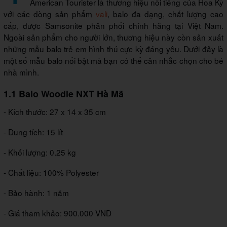
American Tourister là thương hiệu nổi tiếng của Hoa Kỳ
với các dòng sản phẩm
vali
, balo đa dạng, chất lượng cao
cấp, được Samsonite phân phối chính hãng tại Việt Nam.
Ngoài sản phẩm cho người lớn, thương hiệu này còn sản xuất
những mẫu balo trẻ em hình thú cực kỳ đáng yêu. Dưới đây là
một số mẫu balo nổi bật mà bạn có thể cân nhắc chọn cho bé
nhà mình.
1.1 Balo Woodle NXT Hà Mã
- Kích thước: 27 x 14 x 35 cm
- Dung tích: 15 lít
- Khối lượng: 0.25 kg
- Chất liệu: 100% Polyester
- Bảo hành: 1 năm
- Giá tham khảo: 900.000 VND