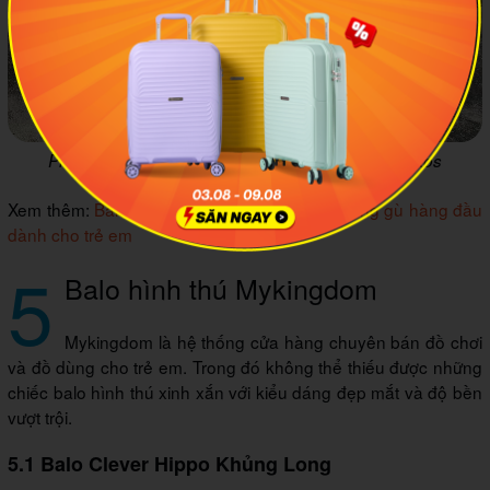
Phiên bản balo chim cánh cụt dễ thương của Sakos
Xem thêm:
Balo Delune, thương hiệu balo chống gù hàng đầu
dành cho trẻ em
5
Balo hình thú Mykingdom
Mykingdom là hệ thống cửa hàng chuyên bán đồ chơi
và đồ dùng cho trẻ em. Trong đó không thể thiếu được những
chiếc balo hình thú xinh xắn với kiểu dáng đẹp mắt và độ bền
vượt trội.
5.1 Balo Clever Hippo Khủng Long