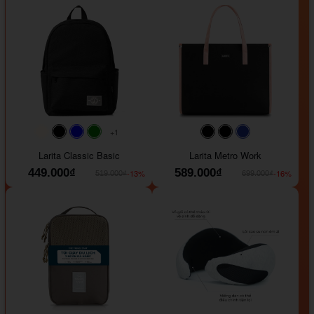
+1
#faf0e6
#000000
#0000FF
#008000
#000000
#000000
#1e35a5
Larita Classic Basic
Larita Metro Work
449.000₫
589.000₫
-13%
-16%
519.000₫
699.000₫