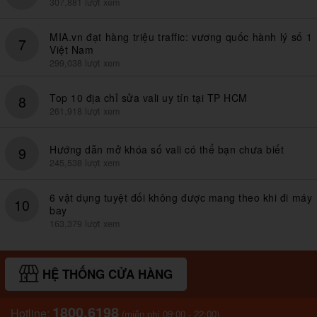
307,881 lượt xem
MIA.vn đạt hàng triệu traffic: vương quốc hành lý số 1
7
Việt Nam
299,038 lượt xem
Top 10 địa chỉ sửa vali uy tín tại TP HCM
8
261,918 lượt xem
Hướng dẫn mở khóa số vali có thể bạn chưa biết
9
245,538 lượt xem
6 vật dụng tuyệt đối không được mang theo khi đi máy
10
bay
163,379 lượt xem
HỆ THỐNG CỬA HÀNG
1800.6198
Hotline:
(miễn phí 09:00 - 22:00)