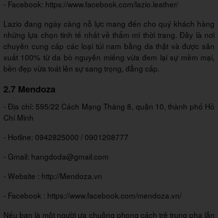
- Facebook: https://www.facebook.com/lazio.leather/
Lazio đang ngày càng nỗ lực mang đến cho quý khách hàng
những lựa chọn tinh tế nhất về thẩm mĩ thời trang. Đây là nơi
chuyên cung cấp các loại túi nam bằng da thật và được sản
xuất 100% từ da bò nguyên miếng vừa đem lại sự mềm mại,
bền đẹp vừa toát lên sự sang trọng, đẳng cấp.
2.7 Mendoza
- Địa chỉ: 595/22 Cách Mạng Tháng 8, quận 10, thành phố Hồ
Chí Minh
- Hotline: 0942825000 / 0901208777
- Gmail: hangdoda@gmail.com
- Website : http://Mendoza.vn
- Facebook : https://www.facebook.com/mendoza.vn/
Nếu bạn là một người ưa chuộng phong cách trẻ trung pha lẫn