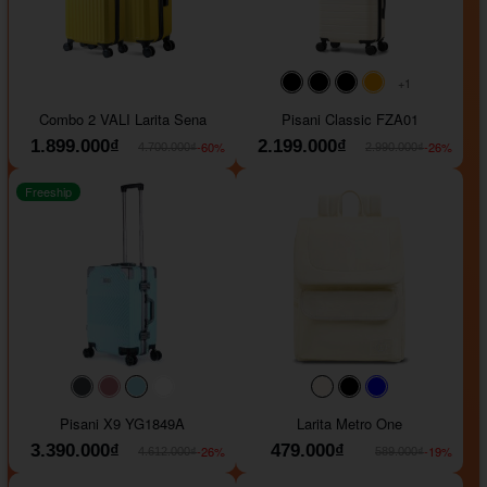
+1
#000000
#000000
#000000
#ffa500
Combo 2 VALI Larita Sena
Pisani Classic FZA01
1.899.000₫
2.199.000₫
-60%
-26%
4.700.000₫
2.990.000₫
Freeship
#40454a
#b76e79
#9ad8e7
#ffffff
#faf0e6
#000000
#0000FF
Pisani X9 YG1849A
Larita Metro One
3.390.000₫
479.000₫
-26%
-19%
4.612.000₫
589.000₫