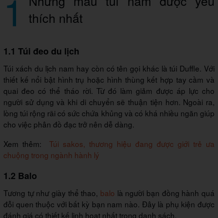
1
Những mẫu túi nam được yêu
thích nhất
1.1 Túi đeo du lịch
Túi xách du lịch nam hay còn có tên gọi khác là túi Duffle. Với
thiết kế nổi bật hình trụ hoặc hình thùng kết hợp tay cầm và
quai đeo có thể tháo rời. Từ đó làm giảm được áp lực cho
người sử dụng và khi di chuyển sẽ thuận tiện hơn. Ngoài ra,
lòng túi rộng rãi có sức chứa khủng và có khá nhiều ngăn giúp
cho việc phân đồ đạc trở nên dễ dàng.
Xem thêm:
Túi sakos, thương hiệu đang được giới trẻ ưa
chuộng trong ngành hành lý
1.2 Balo
Tương tự như giày thể thao,
balo
là người bạn đồng hành quá
đỗi quen thuộc với bất kỳ bạn nam nào. Đây là phụ kiện được
đánh giá có thiết kế linh hoạt nhất trong danh sách.