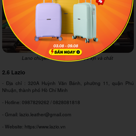
Lano chuyên về đồ da nam cực xịn và chất
2.6 Lazio
- Địa chỉ : 320A Huỳnh Văn Bánh, phường 11, quận Phú
Nhuận, thành phố Hồ Chí Minh
- Hotline: 0987829262 / 0828081818
- Gmail: lazio.leather@gmail.com
- Website: https://www.lazio.vn