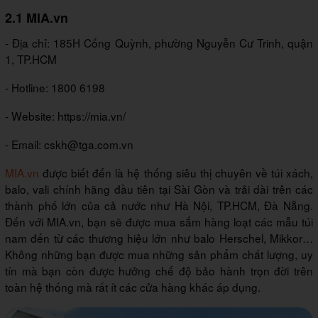
2.1 MIA.vn
- Địa chỉ: 185H Cống Quỳnh, phường Nguyễn Cư Trinh, quận
1, TP.HCM
- Hotline: 1800 6198
- Website: https://mia.vn/
- Email: cskh@tga.com.vn
MIA.vn
được biết đến là hệ thống siêu thị chuyên về túi xách,
balo, vali chính hãng đầu tiên tại Sài Gòn và trải dài trên các
thành phố lớn của cả nước như Hà Nội, TP.HCM, Đà Nẵng.
Đến với MIA.vn, bạn sẽ được mua sắm hàng loạt các mẫu túi
nam đến từ các thương hiệu lớn như balo Herschel, Mikkor…
Không những bạn được mua những sản phẩm chất lượng, uy
tín mà bạn còn được hưởng chế độ bảo hành trọn đời trên
toàn hệ thống mà rất ít các cửa hàng khác áp dụng.