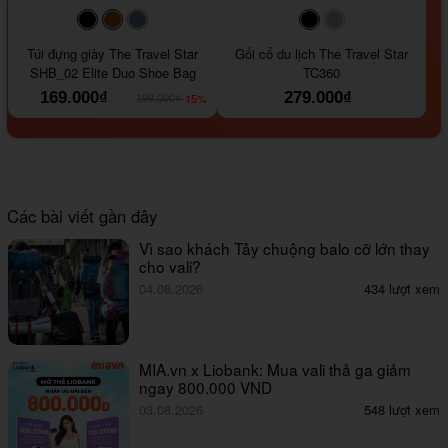
#000000
#964B00
#647290
#000000
#a9a9a9
Túi đựng giày The Travel Star
Gối cổ du lịch The Travel Star
SHB_02 Elite Duo Shoe Bag
TC360
169.000₫
279.000₫
-15%
199.000₫
Các bài viết gần đây
Vì sao khách Tây chuộng balo cỡ lớn thay
cho vali?
04.08.2026
434 lượt xem
MIA.vn x Liobank: Mua vali thả ga giảm
ngay 800.000 VND
03.08.2026
548 lượt xem