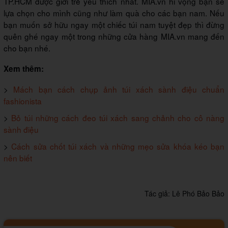
TP.HCM được giới trẻ yêu thích nhất. MIA.vn hi vọng bạn sẽ
lựa chọn cho mình cũng như làm quà cho các bạn nam. Nếu
bạn muốn sở hữu ngay một chiếc túi nam tuyệt đẹp thì đừng
quên ghé ngay một trong những cửa hàng MIA.vn mang đến
cho bạn nhé.
Xem thêm:
>
Mách bạn cách chụp ảnh túi xách sành điệu chuẩn
fashionista
>
Bỏ túi những cách đeo túi xách sang chảnh cho cô nàng
sành điệu
>
Cách sửa chốt túi xách và những mẹo sửa khóa kéo bạn
nên biết
Tác giả:
Lê Phó Bảo Bảo