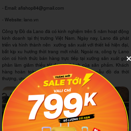
- Email: afishop84@gmail.com
- Website: lano.vn
Công ty Đồ da Lano đã có kinh nghiệm trên 5 năm hoạt động
kinh doanh tại thị trường Việt Nam. Ngày nay, Lano đã phát
triển và hình thành nên xưởng sản xuất với thiết kế hiện đại,
bắt kịp xu hướng thời trang mới nhất. Ngoài ra, công ty Lano
còn có hình thức bán hàng trực tiếp tại xưởng sản xuất góp
phần làm giảm thiểu tối đa giá thành của sản phẩm. Khách
hàng hoàn toàn có thể an tâm lựa chọn mẫu đồ da thời
thượng, ưng ý với mức giá hợp lý nhất.