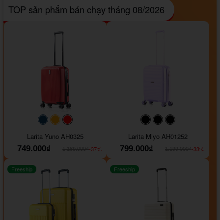
TOP sản phẩm bán chạy tháng 08/2026
#093f69
#ffa500
#FF0000
#000000
#000000
#000000
Larita Yuno AH0325
Larita Miyo AH01252
749.000₫
799.000₫
-37%
-33%
1.189.000₫
1.199.000₫
Freeship
Freeship