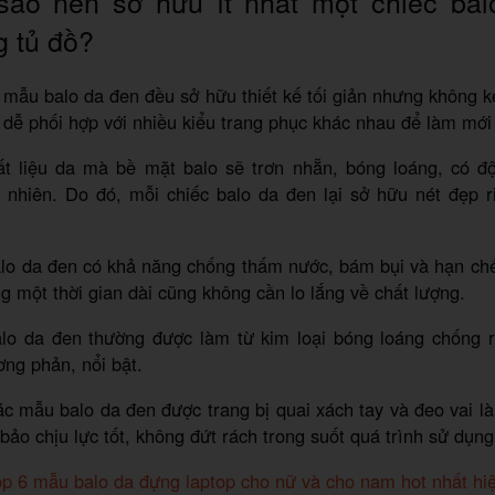
 sao nên sở hữu ít nhất một chiếc ba
g tủ đồ?
 mẫu balo da đen đều sở hữu thiết kế tối giản nhưng không
ế, dễ phối hợp với nhiều kiểu trang phục khác nhau để làm mớ
ất liệu da mà bề mặt balo sẽ trơn nhẵn, bóng loáng, có đ
 nhiên. Do đó, mỗi chiếc balo da đen lại sở hữu nét đẹp ri
alo da đen có khả năng chống thấm nước, bám bụi và hạn chế
g một thời gian dài cũng không cần lo lắng về chất lượng.
alo da đen thường được làm từ kim loại bóng loáng chống rỉ
ng phản, nổi bật.
ác mẫu balo da đen được trang bị quai xách tay và đeo vai là
ảo chịu lực tốt, không đứt rách trong suốt quá trình sử dụng
p 6 mẫu balo da đựng laptop cho nữ và cho nam hot nhất hi