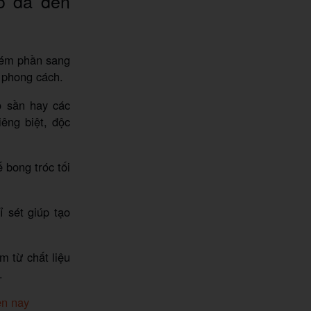
lo da đen
 kém phần sang
i phong cách.
ộ sần hay các
êng biệt, độc
 bong tróc tối
 sét giúp tạo
m từ chất liệu
.
ện nay