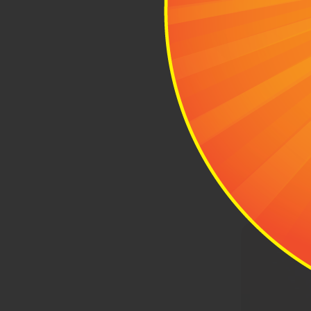
Mẫu balo
2.2 Dolce
Chiếc balo D
ưu điểm vượt
thiết kế nặp
học, đi làm.
Bên cạnh ngăn
phụ trợ với k
nên từng đườ
chịu lực tối ư