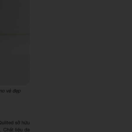
mo vẻ đẹp
Qulited sở hữu
. Chất liệu da