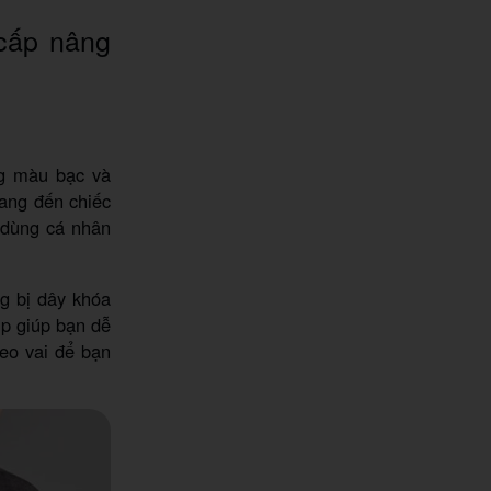
 cấp nâng
ng màu bạc và
mang đến chiếc
 dùng cá nhân
g bị dây khóa
ip giúp bạn dễ
eo vai để bạn