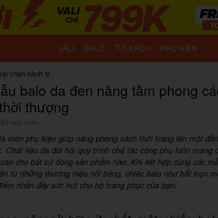
VALI
BALO
TÚI XÁCH
PHỤ KIỆN
kíp chọn hành lý
ẫu balo da đen nâng tầm phong cá
 thời thượng
424 lượt xem
là món phụ kiện giúp nâng phong cách thời trang lên một đẳ
t. Chất liệu da đòi hỏi quy trình chế tác công phu luôn mang
cao cho bất cứ dòng sản phẩm nào. Khi kết hợp cùng các mẫu
ến từ những thương hiệu nổi tiếng, chiếc balo như bắt trọn m
điểm nhấn đầy sức hút cho bộ trang phục của bạn.