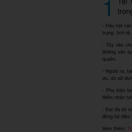
1
Tại
tron
- Hầu hết các
trọng, tinh t
- Tùy vào ch
đường vân tự
quyền.
- Ngoài ra, b
ưu, dù sử dụn
- Phụ kiện b
điểm nhấn tươ
- Đại đa số c
đồng bộ đảm b
Xem thêm:
To