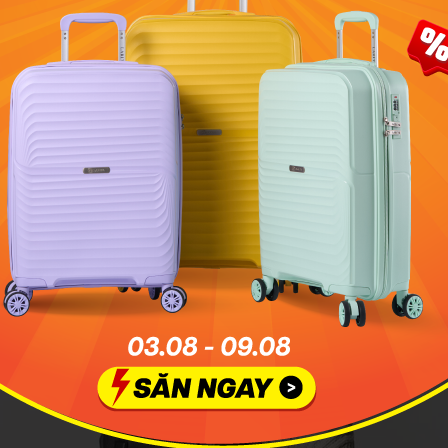
 da đen Officine Creative Woven nổi bật với thiết kế đan xe
 & Gabbana Palermo Leather Backpack
olce & Gabbane Palermo được làm từ chất liệu da Bos Taurus
 trội cả về độ bền lẫn tính thẩm mỹ. Phom dáng hình chữ 
 đậy cài khóa mang đến
balo
vẻ ngoài thanh lịch, có thể tho
 chính rộng rãi đựng được nhiều đồ dùng cá nhân, balo tra
hóa zip phía trên và trước mặt dễ dàng đóng mở. Bởi vì được 
ng may của balo không chỉ đều, đẹp mà còn đảm bảo bền c
u.