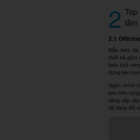
2
Top
tầm
2.1 Offici
Mẫu balo da 
thiết kế gồm 
balo khả năn
đựng bên tro
Ngăn chính l
kéo trên cùng
dàng sắp xếp
dễ dàng đổi k