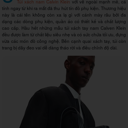
Túi xách nam Calvin Klein
với vẻ ngoài mạnh mẽ, cá
tính ngay từ khi ra mắt đã thu hút tín đồ phụ kiện. Thương hiệu
này là cái tên không còn xa lạ gì với cánh mày râu bởi đa
dạng các dòng phụ kiện, quần áo có thiết kế và chất lượng
cao cấp. Hầu hết những mẫu túi xách tay nam Calven Klein
đều được làm từ chất liệu siêu nhẹ và có sức chứa tối ưu, đựng
vừa các món đồ công nghệ. Bên cạnh quai xách tay, túi còn
trang bị dây đeo vai dễ dàng tháo rời và điều chỉnh độ dài.