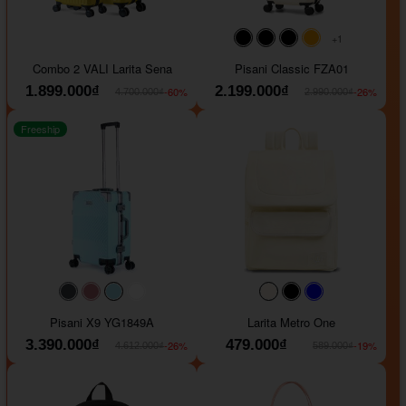
+1
#000000
#000000
#000000
#ffa500
Combo 2 VALI Larita Sena
Pisani Classic FZA01
1.899.000₫
2.199.000₫
-60%
-26%
4.700.000₫
2.990.000₫
Freeship
#40454a
#b76e79
#9ad8e7
#ffffff
#faf0e6
#000000
#0000FF
Pisani X9 YG1849A
Larita Metro One
3.390.000₫
479.000₫
-26%
-19%
4.612.000₫
589.000₫