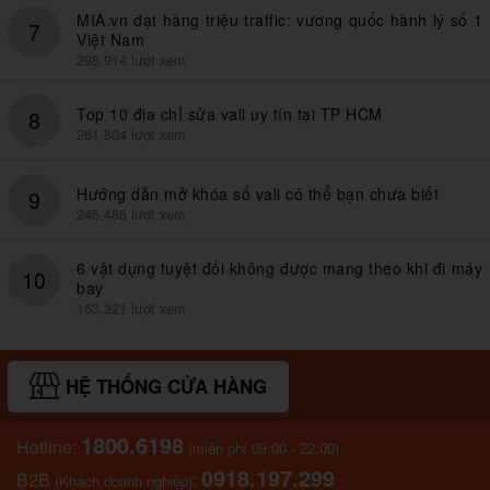
MIA.vn đạt hàng triệu traffic: vương quốc hành lý số 1
7
Việt Nam
298,914 lượt xem
Top 10 địa chỉ sửa vali uy tín tại TP HCM
8
261,804 lượt xem
Hướng dẫn mở khóa số vali có thể bạn chưa biết
9
245,486 lượt xem
6 vật dụng tuyệt đối không được mang theo khi đi máy
10
bay
163,321 lượt xem
HỆ THỐNG CỬA HÀNG
1800.6198
Hotline:
(miễn phí 09:00 - 22:00)
0918.197.299
B2B
:
(Khách doanh nghiệp)