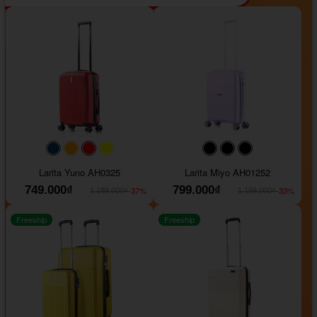
#093f69
#ffa500
#FF0000
#FFFF00
#000000
#000000
#000000
Larita Yuno AH0325
Larita Miyo AH01252
749.000₫
799.000₫
-37%
-33%
1.189.000₫
1.199.000₫
Freeship
Freeship