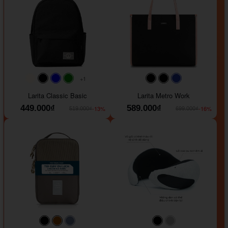
+1
#faf0e6
#000000
#0000FF
#008000
#000000
#000000
#1e35a5
Larita Classic Basic
Larita Metro Work
449.000₫
589.000₫
-13%
-16%
519.000₫
699.000₫