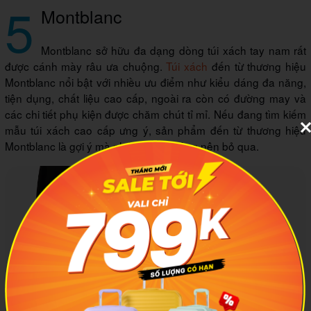
5
Montblanc
Montblanc sở hữu đa dạng dòng túi xách tay nam rất
được cánh mày râu ưa chuộng.
Túi xách
đến từ thương hiệu
Montblanc nổi bật với nhiều ưu điểm như kiểu dáng đa năng,
tiện dụng, chất liệu cao cấp, ngoài ra còn có đường may và
các chi tiết phụ kiện được chăm chút tỉ mỉ. Nếu đang tìm kiếm
mẫu túi xách cao cấp ưng ý, sản phẩm đến từ thương hiệu
Montblanc là gợi ý mà phái mạnh không nên bỏ qua.