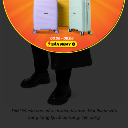
Thiết kế của các mẫu túi xách tay nam Montblanc vừa
sang trọng lại rất đa năng, tiện dụng