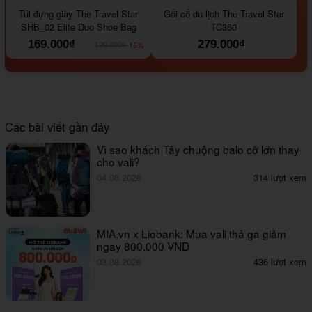
#000000
#964B00
#647290
#000000
#a9a9a9
Túi đựng giày The Travel Star
Gối cổ du lịch The Travel Star
SHB_02 Elite Duo Shoe Bag
TC360
169.000₫
279.000₫
-15%
199.000₫
Các bài viết gần đây
Vì sao khách Tây chuộng balo cỡ lớn thay
cho vali?
04.08.2026
314 lượt xem
MIA.vn x Liobank: Mua vali thả ga giảm
ngay 800.000 VND
03.08.2026
436 lượt xem