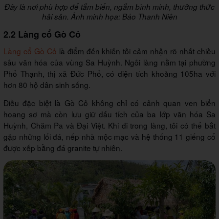
Đây là nơi phù hợp để tắm biển, ngắm bình minh, thưởng thức
hải sản. Ảnh minh họa: Báo Thanh Niên
2.2 Làng cổ Gò Cỏ
Làng cổ Gò Cỏ
là điểm đến khiến tôi cảm nhận rõ nhất chiều
sâu văn hóa của vùng Sa Huỳnh. Ngôi làng nằm tại phường
Phổ Thạnh, thị xã Đức Phổ, có diện tích khoảng 105ha với
hơn 80 hộ dân sinh sống.
Điều đặc biệt là Gò Cỏ không chỉ có cảnh quan ven biển
hoang sơ mà còn lưu giữ dấu tích của ba lớp văn hóa Sa
Huỳnh, Chăm Pa và Đại Việt. Khi đi trong làng, tôi có thể bắt
gặp những lối đá, nếp nhà mộc mạc và hệ thống 11 giếng cổ
được xếp bằng đá granite tự nhiên.