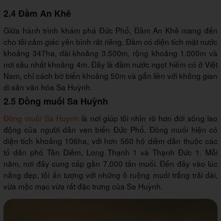
2.4 Đầm An Khê
Giữa hành trình khám phá Đức Phổ, Đầm An Khê mang đến
cho tôi cảm giác yên bình rất riêng. Đầm có diện tích mặt nước
khoảng 347ha, dài khoảng 3.500m, rộng khoảng 1.000m và
nơi sâu nhất khoảng 4m. Đây là đầm nước ngọt hiếm có ở Việt
Nam, chỉ cách bờ biển khoảng 50m và gắn liền với không gian
di sản văn hóa Sa Huỳnh.
2.5 Đồng muối Sa Huỳnh
Đồng muối Sa Huỳnh
là nơi giúp tôi nhìn rõ hơn đời sống lao
động của người dân ven biển Đức Phổ. Đồng muối hiện có
diện tích khoảng 106ha, với hơn 560 hộ diêm dân thuộc các
tổ dân phố Tân Diêm, Long Thạnh 1 và Thạnh Đức 1. Mỗi
năm, nơi đây cung cấp gần 7.000 tấn muối. Đến đây vào lúc
nắng đẹp, tôi ấn tượng với những ô ruộng muối trắng trải dài,
vừa mộc mạc vừa rất đặc trưng của Sa Huỳnh.