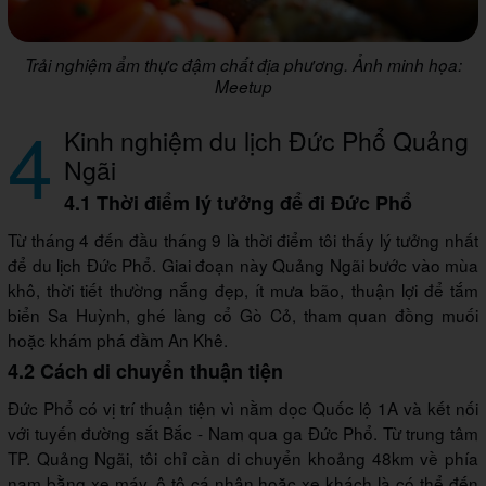
Trải nghiệm ẩm thực đậm chất địa phương. Ảnh minh họa:
Meetup
4
Kinh nghiệm du lịch Đức Phổ Quảng
Ngãi
4.1 Thời điểm lý tưởng để đi Đức Phổ
Từ tháng 4 đến đầu tháng 9 là thời điểm tôi thấy lý tưởng nhất
để du lịch Đức Phổ. Giai đoạn này Quảng Ngãi bước vào mùa
khô, thời tiết thường nắng đẹp, ít mưa bão, thuận lợi để tắm
biển Sa Huỳnh, ghé làng cổ Gò Cỏ, tham quan đồng muối
hoặc khám phá đầm An Khê.
4.2 Cách di chuyển thuận tiện
Đức Phổ có vị trí thuận tiện vì nằm dọc Quốc lộ 1A và kết nối
với tuyến đường sắt Bắc - Nam qua ga Đức Phổ. Từ trung tâm
TP. Quảng Ngãi, tôi chỉ cần di chuyển khoảng 48km về phía
nam bằng xe máy, ô tô cá nhân hoặc xe khách là có thể đến