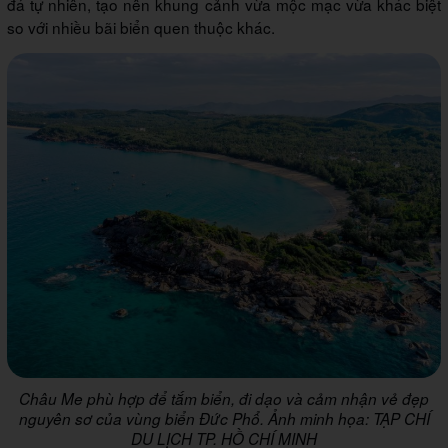
đá tự nhiên, tạo nên khung cảnh vừa mộc mạc vừa khác biệt
so với nhiều bãi biển quen thuộc khác.
Châu Me phù hợp để tắm biển, đi dạo và cảm nhận vẻ đẹp
nguyên sơ của vùng biển Đức Phổ. Ảnh minh họa: TẠP CHÍ
DU LỊCH TP. HỒ CHÍ MINH