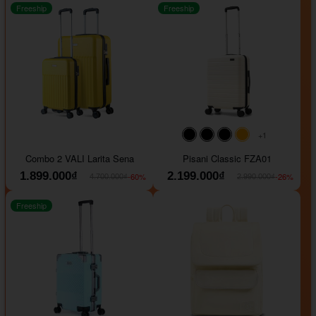
Freeship
Freeship
+1
#000000
#000000
#000000
#ffa500
Combo 2 VALI Larita Sena
Pisani Classic FZA01
1.899.000₫
2.199.000₫
-60%
-26%
4.700.000₫
2.990.000₫
Freeship