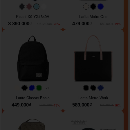
#40454a
#b76e79
#9ad8e7
#ffffff
#faf0e6
#000000
#0000FF
Pisani X9 YG1849A
Larita Metro One
3.390.000₫
479.000₫
-26%
-19%
4.612.000₫
589.000₫
+1
#faf0e6
#000000
#0000FF
#008000
#000000
#000000
#1e35a5
Larita Classic Basic
Larita Metro Work
449.000₫
589.000₫
-13%
-16%
519.000₫
699.000₫