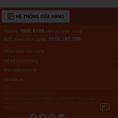
HỆ THỐNG CỬA HÀNG
1800.6198
Hotline:
(miễn phí 09:00 - 22:00)
0918.197.299
B2B
:
(Khách doanh nghiệp)
Chính sách bán hàng
Hỗ trợ khách hàng
Kiến thức hành lý
Về MIA.vn
CÔNG TY CỔ PHẦN MIA RETAIL @2026
Mã số doanh nghiệp: 0314826894 do sở KH & ĐT TP.HCM cấp ngày
10/01/2018. Địa chỉ: 117-119 Bạch Đằng, Phường Gia Định, TP. Hồ Chí Minh,
Việt Nam.
Kết nối với MIA.vn