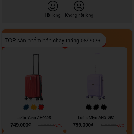
Hài lòng
Không hài lòng
TOP sản phẩm bán chạy tháng 08/2026
#093f69
#ffa500
#FF0000
#000000
#000000
#000000
Larita Yuno AH0325
Larita Miyo AH01252
749.000₫
799.000₫
-37%
-33%
1.189.000₫
1.199.000₫