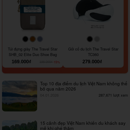
#000000
#964B00
#647290
#000000
#a9a9a9
Túi đựng giày The Travel Star
Gối cổ du lịch The Travel Star
SHB_02 Elite Duo Shoe Bag
TC360
169.000₫
279.000₫
-15%
199.000₫
Top 10 địa điểm du lịch Việt Nam không thể
bỏ qua năm 2026
04.01.2026
287,671 lượt xem
15 cảnh đẹp Việt Nam khiến du khách say
mê khi ghé thăm