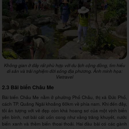
Không gian ở đây rất phù hợp với du lịch cộng đồng, tìm hiểu
di sản và trải nghiệm đời sống địa phương. Ảnh minh họa:
Vietravel
2.3 Bãi biển Châu Me
Bãi biển Châu Me nằm ở phường Phổ Châu, thị xã Đức Phổ,
cách TP. Quảng Ngãi khoảng 60km về phía nam. Khi đến đây,
tôi ấn tượng với vẻ đẹp còn khá hoang sơ của một vịnh biển
yên bình, nơi bãi cát uốn cong như vầng trăng khuyết, nước
biển xanh và thềm biển thoai thoải. Hai đầu bãi có các gành