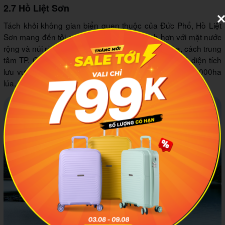
2.7 Hồ Liệt Sơn
Tách khỏi không gian biển quen thuộc của Đức Phổ, Hồ Liệt
Sơn mang đến tôi một khung cảnh yên bình hơn với mặt nước
rộng và núi rừng bao quanh. Hồ thuộc xã Phổ Hòa, cách trung
tâm TP. Quảng Ngãi khoảng 47km về phía nam, có diện tích
lưu vực gần 37km² và cung cấp nước tưới cho hơn 2.000ha
lúa, hoa màu.