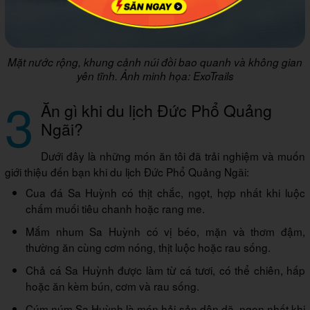
Mặt nước rộng, khung cảnh núi đồi bao quanh và không gian
yên tĩnh. Ảnh minh họa: ExoTrails
3
Ăn gì khi du lịch Đức Phổ Quảng
Ngãi?
Dưới đây là những món ăn tôi đã trải nghiệm và muốn
giới thiệu đến bạn khi du lịch Đức Phổ Quảng Ngãi:
Cua đá Sa Huỳnh có thịt chắc, ngọt, hợp nhất khi luộc
chấm muối tiêu chanh hoặc rang me.
Mắm nhum Sa Huỳnh có vị béo, mặn và thơm đậm,
thường ăn cùng cơm nóng, thịt luộc hoặc rau sống.
Chả cá Sa Huỳnh được làm từ cá tươi, có thể chiên, hấp
hoặc ăn kèm bún, cơm và rau sống.
Cúm núm Sa Huỳnh là món hải sản dân dã, ngon nhất khi