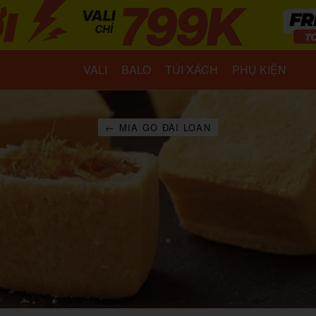
VALI
BALO
TÚI XÁCH
PHỤ KIỆN
← MIA GO ĐÀI LOAN