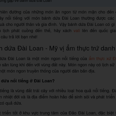
ường gặp về bánh dứa Đài Loan
thiên đường của những món ăn ngon từ món mặn cho đến c
ây nổi tiếng với món bánh dứa Đài Loan thường được các t
à cho người thân và gia đình. Vậy bánh dứa Đài Loan có gì
u lịch phát cuồng đến thế, hãy xách
vali
lên đến quốc gia
 câu trả lời bạn nhé!
 dứa Đài Loan - Mỹ vị ẩm thực trứ danh
dứa Đài Loan là một món ngon nổi tiếng của
ẩm thực xứ Đ
ẻ săn lùng khi đến với vùng đất này. Món ngon này có lịch sử 
một món ngon truyền thống của người dân bản địa.
 dứa nổi tiếng ở Đài Loan?
tiếng là vùng đất trái cây với nhiều loại hoa quả nổi tiếng. Đ
n nhiệt đới và là địa điểm hoàn hảo để sinh sôi và phát triển n
 có quả dứa.
 triển tốt ở khu vực trung tâm của Đảo Đài Loan, đặc biệt 