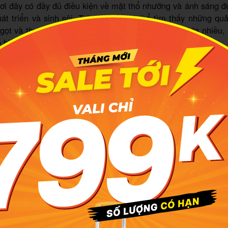
ơi đây có đầy đủ điều kiện về mặt thổ nhưỡng và ánh sáng 
át triển và sinh sôi. Tại đây, bạn có thể tìm thấy những qu
ngọt và thơm, trái thuộc dạng cỡ to. Từ trữ lượng dứa nhiều,
ế biến ra một món bánh dứa với hương vị thơm ngon.
 thuộc địa Nhật Bản, bánh dứa đã bắt đầu phát triển ở Đài 
 chỉ là một món bánh mang tính nghi lễ. Sau này, với sự trợ
a đã trở thành một món quà lưu niệm hàng đầu được nhiều t
ghé thăm Đài Loan.