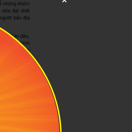
để những khóm
ả dứa đạt chất
 người bản địa
Loan. Ban đầu,
 giúp từ chính
ín đồ du lịch