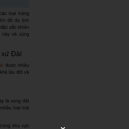
ác loại tráng
ín đồ du lịch
 đặc sắc khiến
 này và cùng
 xứ Đài
ài
được nhiều
khá lâu đời và
ây là vùng đất
hiều loại trái
trong khu vực