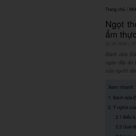
Trang chủ
/
MI
Ngọt th
ẩm thự
22.05.2026
|
15
Bánh dứa Đài
ngào đầy ấn 
của người dân
Xem nhanh
1. Bánh dứa Đ
2. Ý nghĩa củ
2.1 Biểu 
2.2 Quà t