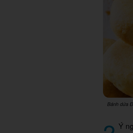
Bánh dứa Đà
2
Ý ng