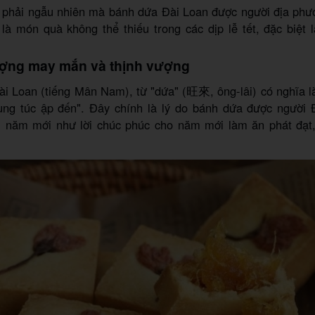
phải ngẫu nhiên mà bánh dứa Đài Loan được người địa phươ
 là món quà không thể thiếu trong các dịp lễ tết, đặc biệt
ượng may mắn và thịnh vượng
ài Loan (tiếng Mân Nam), từ "dứa" (旺來, ông-lâi) có nghĩa l
ung túc ập đến". Đây chính là lý do bánh dứa được người 
 năm mới như lời chúc phúc cho năm mới làm ăn phát đạt