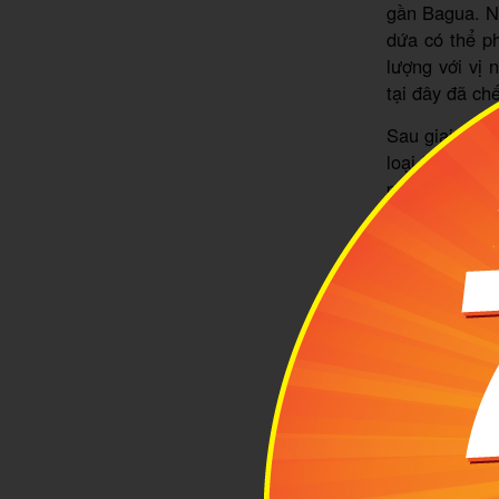
gần Bagua. N
dứa có thể ph
lượng với vị 
tại đây đã ch
Sau giai đoạn
loại bánh này
phủ, bánh dứ
lựa chọn khi 