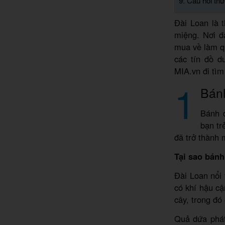
9. Câu hỏi th
Đài Loan là 
miệng. Nơi đ
mua về làm qu
các tín đồ d
MIA.vn đi tìm
1
Bánh
Bánh 
bạn tr
đã trở thành 
Tại sao bánh
Đài Loan nổi 
có khí hậu cậ
cây, trong đó
Quả dứa phát