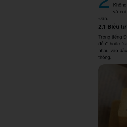
Không 
và coi
Đán.
2.1 Biểu t
Trong tiếng Đ
đến" hoặc "s
nhau vào đầu
thông.