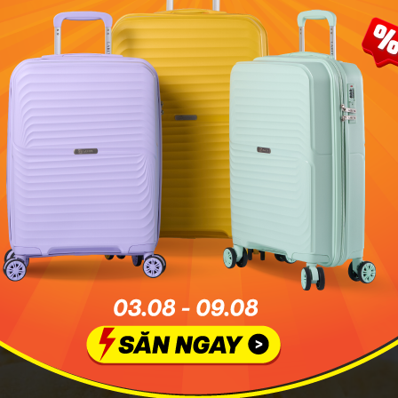
 dứa Đài Loan là một món ngon nổi tiếng của xứ Đài. Ảnh: M