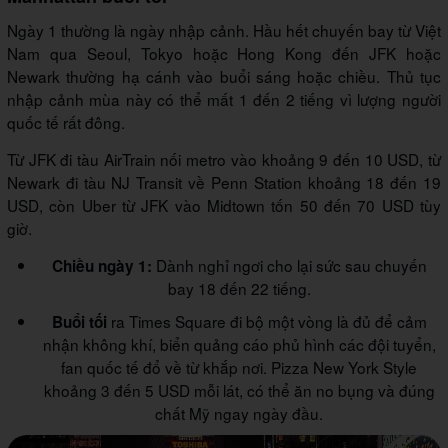
Ngày 1 thường là ngày nhập cảnh. Hầu hết chuyến bay từ Việt
Nam qua Seoul, Tokyo hoặc Hong Kong đến JFK hoặc
Newark thường hạ cánh vào buổi sáng hoặc chiều. Thủ tục
nhập cảnh mùa này có thể mất 1 đến 2 tiếng vì lượng người
quốc tế rất đông.
Từ JFK đi tàu AirTrain nối metro vào khoảng 9 đến 10 USD, từ
Newark đi tàu NJ Transit về Penn Station khoảng 18 đến 19
USD, còn Uber từ JFK vào Midtown tốn 50 đến 70 USD tùy
giờ.
Dành nghỉ ngơi cho lại sức sau chuyến
Chiều ngày 1:
bay 18 đến 22 tiếng.
ra Times Square đi bộ một vòng là đủ để cảm
Buổi tối
nhận không khí, biển quảng cáo phủ hình các đội tuyển,
fan quốc tế đổ về từ khắp nơi. Pizza New York Style
khoảng 3 đến 5 USD mỗi lát, có thể ăn no bụng và đúng
chất Mỹ ngay ngày đầu.