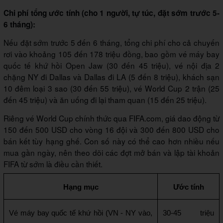
Chi phí tổng ước tính (cho 1 người, tự túc, đặt sớm trước 5-
6 tháng):
Nếu đặt sớm trước 5 đến 6 tháng, tổng chi phí cho cả chuyến
rơi vào khoảng
105 đến 178 triệu đồng
, bao gồm vé máy bay
quốc tế khứ hồi Open Jaw (30 đến 45 triệu), vé nội địa 2
chặng NY đi Dallas và Dallas đi LA (5 đến 8 triệu), khách sạn
10 đêm loại 3 sao (30 đến 55 triệu), vé World Cup 2 trận (25
đến 45 triệu) và ăn uống đi lại tham quan (15 đến 25 triệu).
Riêng vé World Cup chính thức qua FIFA.com, giá dao động từ
150 đến 500 USD cho vòng 16 đội và 300 đến 800 USD cho
bán kết tùy hạng ghế. Con số này có thể cao hơn nhiều nếu
mua gần ngày, nên theo dõi các đợt mở bán và lập tài khoản
FIFA từ sớm là điều cần thiết.
Hạng mục
Ước tính
Vé máy bay quốc tế khứ hồi (VN - NY vào, 
30-45 triệu 