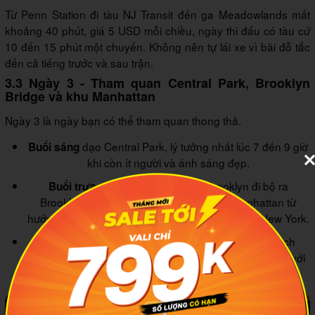
Từ Penn Station đi tàu NJ Transit đến ga Meadowlands mất
khoảng 40 phút, giá 5 USD mỗi chiều, ngày thi đấu có tàu cứ
10 đến 15 phút một chuyến. Không nên tự lái xe vì bãi đỗ tắc
đến cả tiếng trước và sau trận.
3.3 Ngày 3 - Tham quan Central Park, Brooklyn
Bridge và khu Manhattan
Ngày 3 là ngày bạn có thể tham quan thong thả.
dạo Central Park, lý tưởng nhất lúc 7 đến 9 giờ
Buổi sáng
khi còn ít người và ánh sáng đẹp.
xuống khu DUMBO ở Brooklyn đi bộ ra
Buổi trưa
Brooklyn Bridge Park chụp ảnh skyline Manhattan từ
hướng nhìn ngược, góc này thuộc top đẹp nhất New York.
quay lại Manhattan, ghé SoHo, Greenwich
Chiều tối
Village hoặc ăn tối ở khu Koreatown trên 32nd Street với
giá hợp lý hơn nhiều nhà hàng Mỹ.