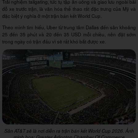
Trải nghiệm tailgating, tức tụ tập ăn uống và giao lưu ngoài bãi
đỗ xe trước trận, là văn hóa thể thao rất đặc trưng của Mỹ và
đặc biệt ý nghĩa ở một trận bán kết World Cup.
Theo mình tìm hiểu, Uber từ trung tâm Dallas đến sân khoảng
25 đến 35 phút và 20 đến 35 USD mỗi chiều, nên đặt sớm
trong ngày có trận đấu vì sẽ rất khó bắt được xe.
Sân AT&T sẽ là nơi diễn ra trận bán kết World Cup 2026. Ảnh
minh họa: Greater Arlington Chamber Of Commerce