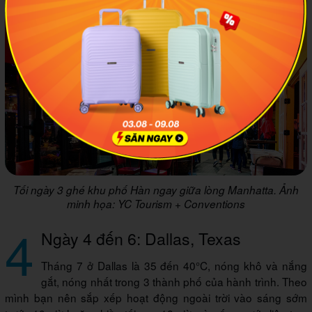
Tối ngày 3 ghé khu phố Hàn ngay giữa lòng Manhatta. Ảnh
minh họa: YC Tourism + Conventions
4
Ngày 4 đến 6: Dallas, Texas
Tháng 7 ở Dallas là 35 đến 40°C, nóng khô và nắng
gắt, nóng nhất trong 3 thành phố của hành trình. Theo
mình bạn nên sắp xếp hoạt động ngoài trời vào sáng sớm