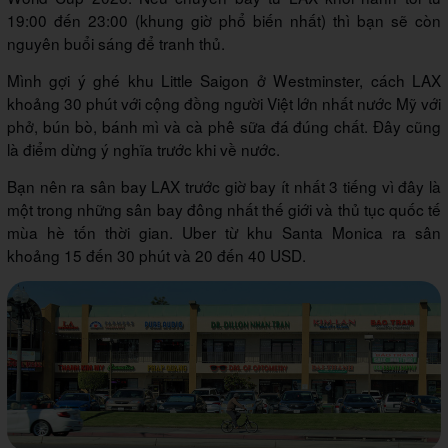
19:00 đến 23:00 (khung giờ phổ biến nhất) thì bạn sẽ còn
nguyên buổi sáng để tranh thủ.
Mình gợi ý ghé khu Little Saigon ở Westminster, cách LAX
khoảng 30 phút với cộng đồng người Việt lớn nhất nước Mỹ với
phở, bún bò, bánh mì và cà phê sữa đá đúng chất. Đây cũng
là điểm dừng ý nghĩa trước khi về nước.
Bạn nên ra sân bay LAX trước giờ bay ít nhất 3 tiếng vì đây là
một trong những sân bay đông nhất thế giới và thủ tục quốc tế
mùa hè tốn thời gian. Uber từ khu Santa Monica ra sân
khoảng 15 đến 30 phút và 20 đến 40 USD.