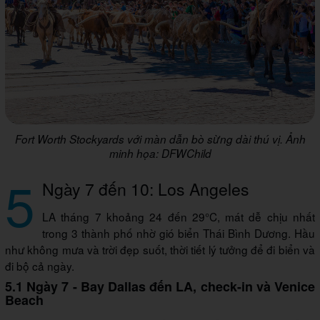
Fort Worth Stockyards với màn dẫn bò sừng dài thú vị. Ảnh
minh họa: DFWChild
5
Ngày 7 đến 10: Los Angeles
LA tháng 7 khoảng 24 đến 29°C, mát dễ chịu nhất
trong 3 thành phố nhờ gió biển Thái Bình Dương. Hầu
như không mưa và trời đẹp suốt, thời tiết lý tưởng để đi biển và
đi bộ cả ngày.
5.1 Ngày 7 - Bay Dallas đến LA, check-in và Venice
Beach