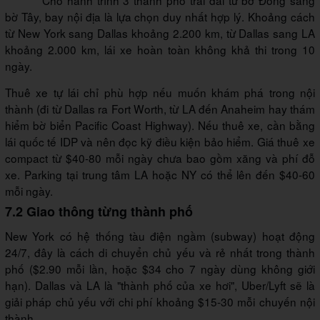
Cho hành trình 3 thành phố trải dài từ bờ Đông sang
bờ Tây, bay nội địa là lựa chọn duy nhất hợp lý. Khoảng cách
từ New York sang Dallas khoảng 2.200 km, từ Dallas sang LA
khoảng 2.000 km, lái xe hoàn toàn không khả thi trong 10
ngày.
Thuê xe tự lái chỉ phù hợp nếu muốn khám phá trong nội
thành (đi từ Dallas ra Fort Worth, từ LA đến Anaheim hay thám
hiểm bờ biển Pacific Coast Highway). Nếu thuê xe, cần bằng
lái quốc tế IDP và nên đọc kỹ điều kiện bảo hiểm. Giá thuê xe
compact từ $40-80 mỗi ngày chưa bao gồm xăng và phí đỗ
xe. Parking tại trung tâm LA hoặc NY có thể lên đến $40-60
mỗi ngày.
7.2 Giao thông từng thành phố
New York có hệ thống tàu điện ngầm (subway) hoạt động
24/7, đây là cách di chuyển chủ yếu và rẻ nhất trong thành
phố ($2.90 mỗi lần, hoặc $34 cho 7 ngày dùng không giới
hạn). Dallas và LA là "thành phố của xe hơi", Uber/Lyft sẽ là
giải pháp chủ yếu với chi phí khoảng $15-30 mỗi chuyến nội
thành.