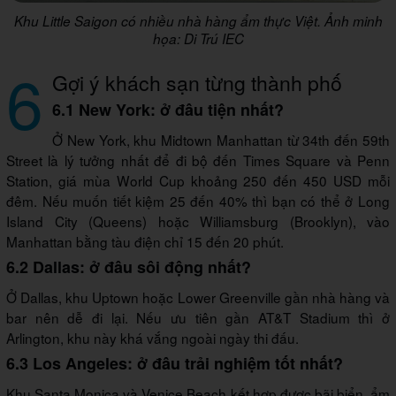
Khu Little Saigon có nhiều nhà hàng ẩm thực Việt. Ảnh minh
họa: Di Trú IEC
6
Gợi ý khách sạn từng thành phố
6.1 New York: ở đâu tiện nhất?
Ở New York, khu Midtown Manhattan từ 34th đến 59th
Street là lý tưởng nhất để đi bộ đến Times Square và Penn
Station, giá mùa World Cup khoảng 250 đến 450 USD mỗi
đêm. Nếu muốn tiết kiệm 25 đến 40% thì bạn có thể ở Long
Island City (Queens) hoặc Williamsburg (Brooklyn), vào
Manhattan bằng tàu điện chỉ 15 đến 20 phút.
6.2 Dallas: ở đâu sôi động nhất?
Ở Dallas, khu Uptown hoặc Lower Greenville gần nhà hàng và
bar nên dễ đi lại. Nếu ưu tiên gần AT&T Stadium thì ở
Arlington, khu này khá vắng ngoài ngày thi đấu.
6.3 Los Angeles: ở đâu trải nghiệm tốt nhất?
Khu Santa Monica và Venice Beach kết hợp được bãi biển, ẩm