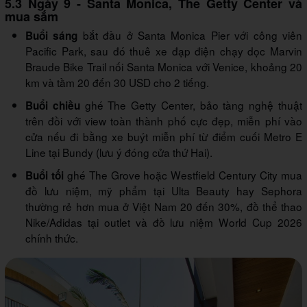
5.3 Ngày 9 - Santa Monica, The Getty Center và
mua sắm
bắt đầu ở Santa Monica Pier với công viên
Buổi sáng
Pacific Park, sau đó thuê xe đạp điện chạy dọc Marvin
Braude Bike Trail nối Santa Monica với Venice, khoảng 20
km và tầm 20 đến 30 USD cho 2 tiếng.
ghé The Getty Center, bảo tàng nghệ thuật
Buổi chiều
trên đồi với view toàn thành phố cực đẹp, miễn phí vào
cửa nếu đi bằng xe buýt miễn phí từ điểm cuối Metro E
Line tại Bundy (lưu ý đóng cửa thứ Hai).
ghé The Grove hoặc Westfield Century City mua
Buổi tối
đồ lưu niệm, mỹ phẩm tại Ulta Beauty hay Sephora
thường rẻ hơn mua ở Việt Nam 20 đến 30%, đồ thể thao
Nike/Adidas tại outlet và đồ lưu niệm World Cup 2026
chính thức.