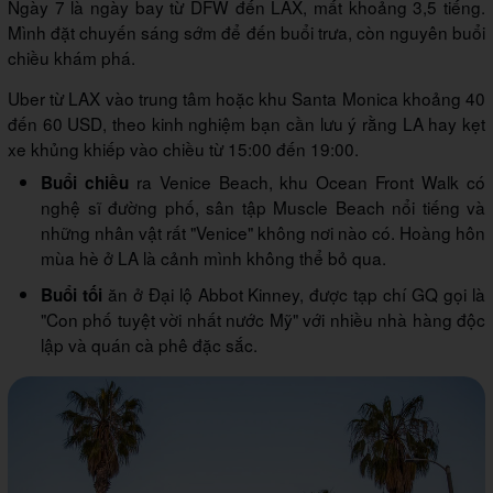
Ngày 7 là ngày bay từ DFW đến LAX, mất khoảng 3,5 tiếng.
Mình đặt chuyến sáng sớm để đến buổi trưa, còn nguyên buổi
chiều khám phá.
Uber từ LAX vào trung tâm hoặc khu Santa Monica khoảng 40
đến 60 USD, theo kinh nghiệm bạn cần lưu ý rằng LA hay kẹt
xe khủng khiếp vào chiều từ 15:00 đến 19:00.
ra Venice Beach, khu Ocean Front Walk có
Buổi chiều
nghệ sĩ đường phố, sân tập Muscle Beach nổi tiếng và
những nhân vật rất "Venice" không nơi nào có. Hoàng hôn
mùa hè ở LA là cảnh mình không thể bỏ qua.
ăn ở Đại lộ Abbot Kinney, được tạp chí GQ gọi là
Buổi tối
"Con phố tuyệt vời nhất nước Mỹ" với nhiều nhà hàng độc
lập và quán cà phê đặc sắc.