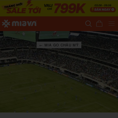
← MIA GO CHÂU MỸ