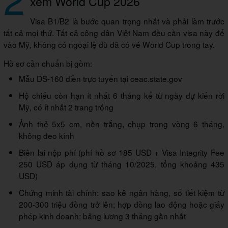
xem World Cup 2026
Visa B1/B2 là bước quan trọng nhất và phải làm trước
tất cả mọi thứ.
Tất cả công dân Việt Nam đều cần visa này để
vào Mỹ, không có ngoại lệ dù đã có vé World Cup trong tay.
Hồ sơ cần chuẩn bị gồm:
Mẫu DS-160 điền trực tuyến tại ceac.state.gov
Hộ chiếu còn hạn ít nhất 6 tháng kể từ ngày dự kiến rời
Mỹ, có ít nhất 2 trang trống
Ảnh thẻ 5x5 cm, nền trắng, chụp trong vòng 6 tháng,
không đeo kính
Biên lai nộp phí (phí hồ sơ 185 USD + Visa Integrity Fee
250 USD áp dụng từ tháng 10/2025, tổng khoảng 435
USD)
Chứng minh tài chính: sao kê ngân hàng, sổ tiết kiệm từ
200-300 triệu đồng trở lên; hợp đồng lao động hoặc giấy
phép kinh doanh; bảng lương 3 tháng gần nhất