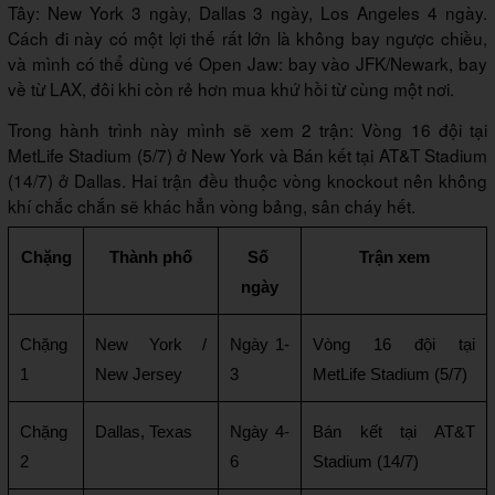
Tây:
New York 3 ngày, Dallas 3 ngày, Los Angeles 4 ngày
.
Cách đi này có một lợi thế rất lớn là không bay ngược chiều,
và mình có thể dùng vé Open Jaw: bay vào JFK/Newark, bay
về từ LAX, đôi khi còn rẻ hơn mua khứ hồi từ cùng một nơi.
Trong hành trình này mình sẽ xem 2 trận:
Vòng 16 đội tại
MetLife Stadium (5/7)
ở New York và
Bán kết tại AT&T Stadium
(14/7)
ở Dallas. Hai trận đều thuộc vòng knockout nên không
khí chắc chắn sẽ khác hẳn vòng bảng, sân cháy hết.
Chặng
Thành phố
Số 
Trận xem
ngày
Chặng 
New York / 
Ngày 1-
Vòng 16 đội tại 
1
New Jersey
3
MetLife Stadium (5/7)
Chặng 
Dallas, Texas
Ngày 4-
Bán kết tại AT&T 
2
6
Stadium (14/7)