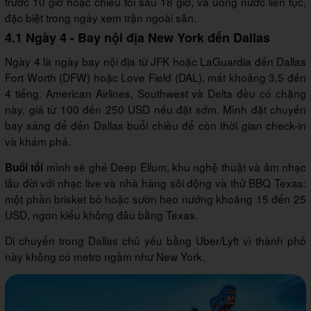
trước 10 giờ hoặc chiều tối sau 18 giờ, và uống nước liên tục,
đặc biệt trong ngày xem trận ngoài sân.
4.1 Ngày 4 - Bay nội địa New York đến Dallas
Ngày 4 là ngày bay nội địa từ JFK hoặc LaGuardia đến Dallas
Fort Worth (DFW) hoặc Love Field (DAL), mất khoảng 3,5 đến
4 tiếng. American Airlines, Southwest và Delta đều có chặng
này, giá từ 100 đến 250 USD nếu đặt sớm. Mình đặt chuyến
bay sáng để đến Dallas buổi chiều để còn thời gian check-in
và khám phá.
mình sẽ ghé Deep Ellum, khu nghệ thuật và âm nhạc
Buổi tối
lâu đời với nhạc live và nhà hàng sôi động và thử BBQ Texas:
một phần brisket bò hoặc sườn heo nướng khoảng 15 đến 25
USD, ngon kiểu không đâu bằng Texas.
Di chuyển trong Dallas chủ yếu bằng Uber/Lyft vì thành phố
này không có metro ngầm như New York.