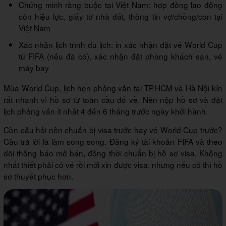
Chứng minh ràng buộc tại Việt Nam: hợp đồng lao động
còn hiệu lực, giấy tờ nhà đất, thông tin vợ/chồng/con tại
Việt Nam
Xác nhận lịch trình du lịch: in xác nhận đặt vé World Cup
từ FIFA (nếu đã có), xác nhận đặt phòng khách sạn, vé
máy bay
Mùa World Cup, lịch hẹn phỏng vấn tại TP.HCM và Hà Nội kín
rất nhanh vì hồ sơ từ toàn cầu đổ về. Nên nộp hồ sơ và đặt
lịch phỏng vấn
ít nhất 4 đến 6 tháng trước ngày khởi hành.
Còn câu hỏi nên chuẩn bị visa trước hay vé World Cup trước?
Câu trả lời là làm song song. Đăng ký tài khoản FIFA và theo
dõi thông báo mở bán, đồng thời chuẩn bị hồ sơ visa. Không
nhất thiết phải có vé rồi mới xin được visa, nhưng nếu có thì hồ
sơ thuyết phục hơn.