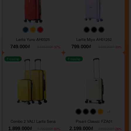
#093f69
#ffa500
#FF0000
#000000
#000000
#000000
Larita Yuno AH0325
Larita Miyo AH01252
749.000₫
799.000₫
-37%
-33%
1.189.000₫
1.199.000₫
Freeship
Freeship
+1
#000000
#000000
#000000
#ffa500
Combo 2 VALI Larita Sena
Pisani Classic FZA01
1.899.000₫
2.199.000₫
-60%
-26%
4.700.000₫
2.990.000₫