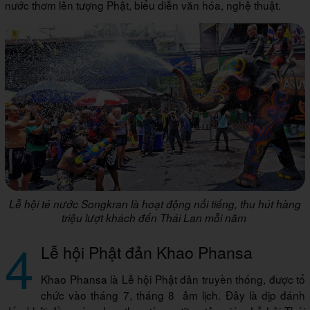
nước thơm lên tượng Phật, biểu diễn văn hóa, nghệ thuật.
Lễ hội té nước Songkran là hoạt động nổi tiếng, thu hút hàng
triệu lượt khách đến Thái Lan mỗi năm
4
Lễ hội Phật đản Khao Phansa
Khao Phansa là Lễ hội Phật đản truyền thống, được tổ
chức vào tháng 7, tháng 8 âm lịch. Đây là dịp đánh