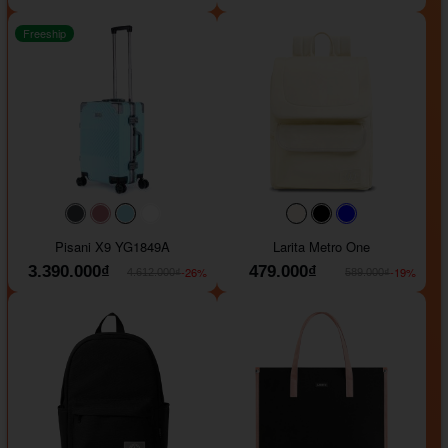
Freeship
#40454a
#b76e79
#9ad8e7
#ffffff
#faf0e6
#000000
#0000FF
Pisani X9 YG1849A
Larita Metro One
3.390.000₫
479.000₫
-26%
-19%
4.612.000₫
589.000₫