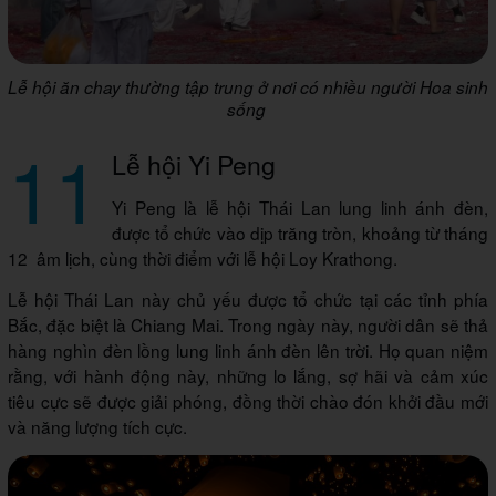
Lễ hội ăn chay thường tập trung ở nơi có nhiều người Hoa sinh
sống
11
Lễ hội Yi Peng
Yi Peng là lễ hội Thái Lan lung linh ánh đèn,
được tổ chức vào dịp trăng tròn, khoảng từ tháng
12 âm lịch, cùng thời điểm với lễ hội Loy Krathong.
Lễ hội Thái Lan này chủ yếu được tổ chức tại các tỉnh phía
Bắc, đặc biệt là Chiang Mai. Trong ngày này, người dân sẽ thả
hàng nghìn đèn lồng lung linh ánh đèn lên trời. Họ quan niệm
rằng, với hành động này, những lo lắng, sợ hãi và cảm xúc
tiêu cực sẽ được giải phóng, đồng thời chào đón khởi đầu mới
và năng lượng tích cực.