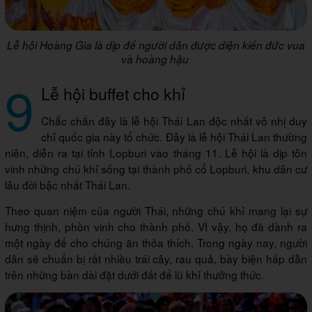
Lễ hội Hoàng Gia là dịp để người dân được diện kiến đức vua
và hoàng hậu
9
Lễ hội buffet cho khỉ
Chắc chắn đây là lễ hội Thái Lan độc nhất vô nhị duy
chỉ quốc gia này tổ chức. Đây là lễ hội Thái Lan thường
niên, diễn ra tại tỉnh Lopburi vào tháng 11. Lễ hội là dịp tôn
vinh những chú khỉ sống tại thành phố cổ Lopburi, khu dân cư
lâu đời bậc nhất Thái Lan.
Theo quan niệm của người Thái, những chú khỉ mang lại sự
hưng thịnh, phồn vinh cho thành phố. VÌ vậy, họ đã dành ra
một ngày để cho chúng ăn thỏa thích. Trong ngày nay, người
dân sẽ chuẩn bị rất nhiều trái cây, rau quả, bày biện hấp dẫn
trên những bàn dài đặt dưới đất để lũ khỉ thưởng thức.