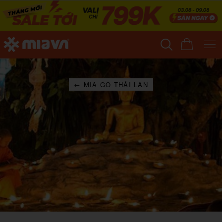
← MIA GO THÁI LAN