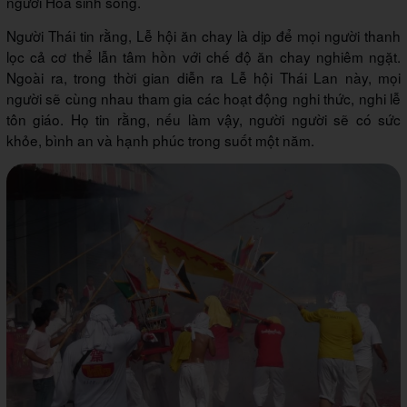
người Hoa sinh sống.
Người Thái tin rằng, Lễ hội ăn chay là dịp để mọi người thanh
lọc cả cơ thể lẫn tâm hồn với chế độ ăn chay nghiêm ngặt.
Ngoài ra, trong thời gian diễn ra Lễ hội Thái Lan này, mọi
người sẽ cùng nhau tham gia các hoạt động nghi thức, nghi lễ
tôn giáo. Họ tin rằng, nếu làm vậy, người người sẽ có sức
khỏe, bình an và hạnh phúc trong suốt một năm.