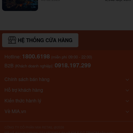
HỆ THỐNG CỬA HÀNG
1800.6198
Hotline:
(miễn phí 09:00 - 22:00)
0918.197.299
B2B
:
(Khách doanh nghiệp)
Chính sách bán hàng
Hỗ trợ khách hàng
Kiến thức hành lý
Về MIA.vn
CÔNG TY CỔ PHẦN MIA RETAIL @2026
Mã số doanh nghiệp: 0314826894 do sở KH & ĐT TP.HCM cấp ngày