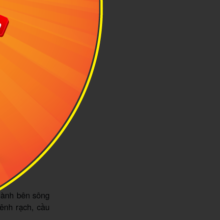
nh Quới. Ảnh
lành bên sông
ênh rạch, cầu