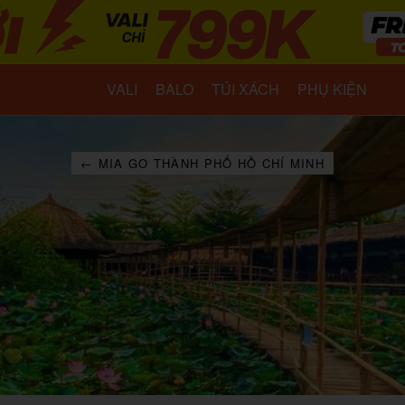
VALI
BALO
TÚI XÁCH
PHỤ KIỆN
← MIA GO THÀNH PHỐ HỒ CHÍ MINH