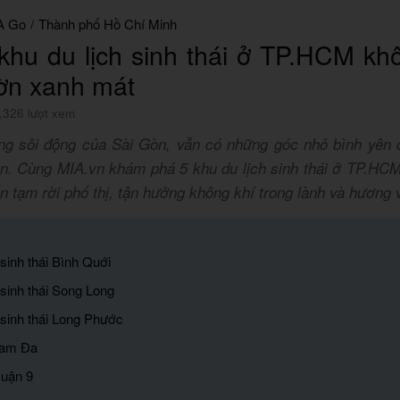
A Go
/
Thành phố Hồ Chí Minh
khu du lịch sinh thái ở TP.HCM kh
ờn xanh mát
,326 lượt xem
ng sôi động của Sài Gòn, vẫn có những góc nhỏ bình yên 
iên. Cùng MIA.vn khám phá 5 khu du lịch sinh thái ở TP.HCM
 tạm rời phố thị, tận hưởng không khí trong lành và hương 
 sinh thái Bình Quới
 sinh thái Song Long
 sinh thái Long Phước
Tam Đa
uận 9