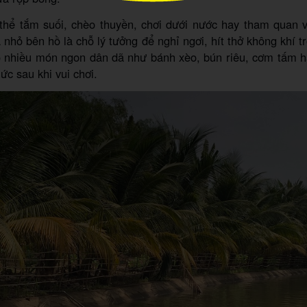
thể tắm suối, chèo thuyền, chơi dưới nước hay tham quan v
 nhỏ bên hồ là chỗ lý tưởng để nghỉ ngơi, hít thở không khí t
ó nhiều món ngon dân dã như bánh xèo, bún riêu, cơm tấm h
ức sau khi vui chơi.