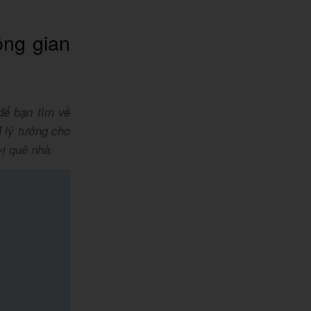
ông gian
để bạn tìm về
 lý tưởng cho
vị quê nhà.