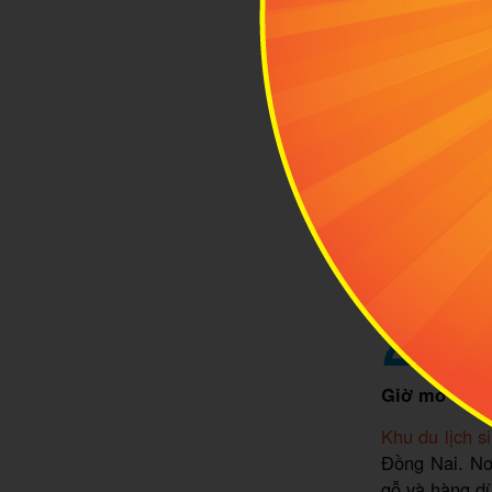
Những hàng 
2
Khu 
Địa ch
Giờ mở cửa:
Khu du lịch s
Đồng Nai. Nơ
gỗ và hàng d