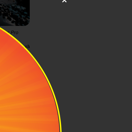
Tour Pro
 uốn lượn và
Cuối tuần, khu