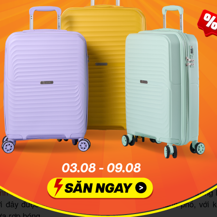
dừa xanh bên con kênh uốn lượn tại Khu du lịch sinh thái Bì
minh họa: Saco Travel
du lịch sinh thái Song Long
ỉ:
10 đường D1, P. Long Phước, TP. Thủ Đức
Thứ Bảy và Chủ Nhật: 8h00 – 17h00
inh thái Song Long
mang đến không gian xanh mát và trong 
i đây được ví như “miền Tây thu nhỏ” giữa thành phố, với k
ừa rợp bóng.