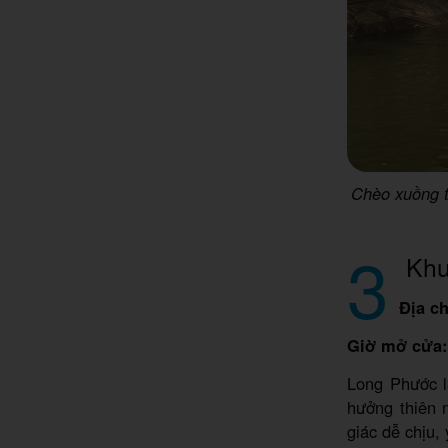
Chèo xuồng t
3
Khu 
Địa ch
Giờ mở cửa:
Long Phước l
hưởng thiên 
giác dễ chịu, 