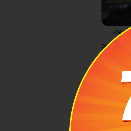
Không g
Đến đây, bạ
thưởng thức c
du lịch còn c
Xem thêm:
Có