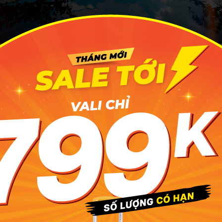
ian đậm chất miệt vườn giữa lòng thành phố. Ảnh minh họa: 
n có thể dạo quanh những hàng dừa xanh, ngắm kênh rạch
ác món dân dã như cá lóc hấp, xôi chiên hay gỏi ngó sen. 
ó buffet món Nam Bộ hấp dẫn.
 gì tại Khu du lịch Bình Quới đậm chất miệt vườn Tây?