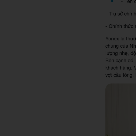
- Tên 
- Trụ sở chí
- Chính thức 
Yonex là thươ
chung của Nh
lượng nhẹ, độ
Bên cạnh đó, 
khách hàng. 
vợt cầu lông, 