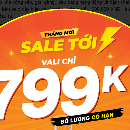
o khá cứng cáp, gọn gàng, kiểu dáng năng động và đậm chất 
n bản balo này hiện nay khoảng trên dưới 1.000.000 VND, là
đầu tư.