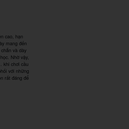
ền cao, hạn
 này mang đến
c chắn và dày
 học. Nhờ vậy,
… khi chơi cầu
phối với những
ọn rất đáng để