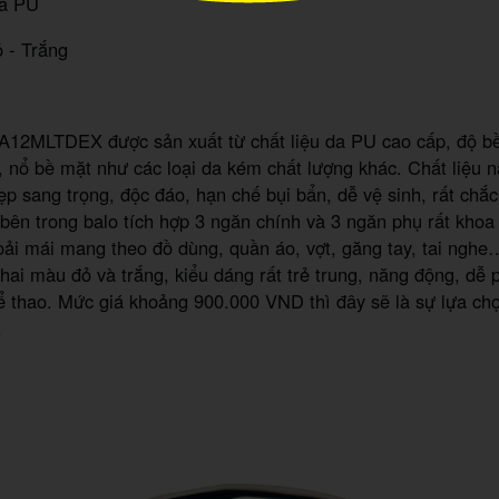
Da PU
 - Trắng
A12MLTDEX được sản xuất từ chất liệu da PU cao cấp, độ b
, nổ bề mặt như các loại da kém chất lượng khác. Chất liệu
ẹp sang trọng, độc đáo, hạn chế bụi bẩn, dễ vệ sinh, rất chắ
 bên trong balo tích hợp 3 ngăn chính và 3 ngăn phụ rất khoa
oải mái mang theo đồ dùng, quần áo, vợt, găng tay, tai nghe
 hai màu đỏ và trắng, kiểu dáng rất trẻ trung, năng động, dễ 
ể thao. Mức giá khoảng 900.000 VND thì đây sẽ là sự lựa ch
.