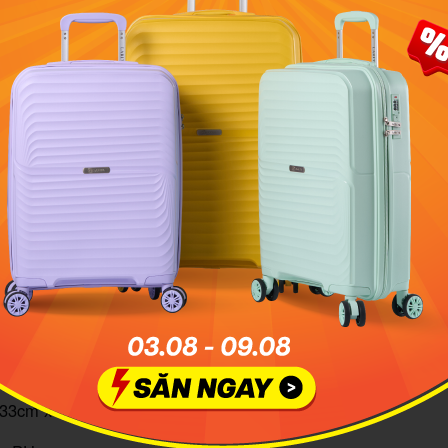
x 229BP001U với kích thước lớn là thiết kế tối ưu để bạn sử 
những buổi tập luyện cầu lông
cầu lông Yonex BA12MLTDEX
: 33cm x 25.5cm x 50cm