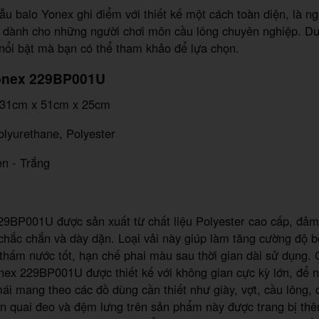
u balo Yonex ghi điểm với thiết kế một cách toàn diện, là n
g dành cho những người chơi môn cầu lông chuyên nghiệp. Dư
nổi bật mà bạn có thể tham khảo để lựa chọn.
Yonex 229BP001U
: 31cm x 51cm x 25cm
Polyurethane, Polyester
en - Trắng
29BP001U được sản xuất từ chất liệu Polyester cao cấp, đảm
 chắc chắn và dày dặn. Loại vải này giúp làm tăng cường độ b
thấm nước tốt, hạn chế phai màu sau thời gian dài sử dụng.
nex 229BP001U được thiết kế với không gian cực kỳ lớn, để 
mái mang theo các đồ dùng cần thiết như giày, vợt, cầu lông,
ần quai đeo và đệm lưng trên sản phẩm này được trang bị th