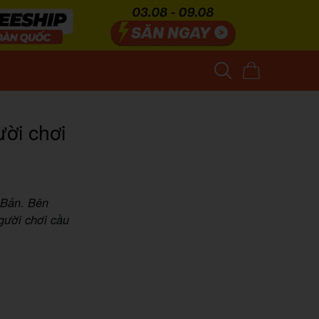
ời chơi
 Bản. Bên
ười chơi cầu