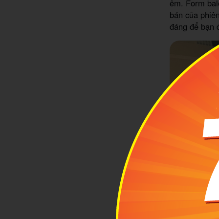
êm. Form bal
bán của phiê
đáng để bạn 