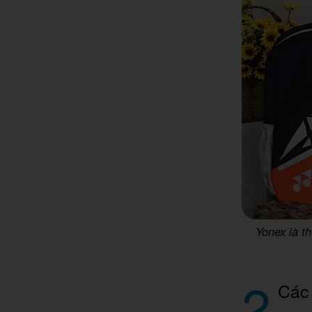
Yonex là t
2
Các 