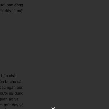
gười bạn đồng
ới đây là một
 bảo chất
ền bỉ cho sản
 Các ngăn bên
người sử dụng
 quần áo và
êm mút dày và