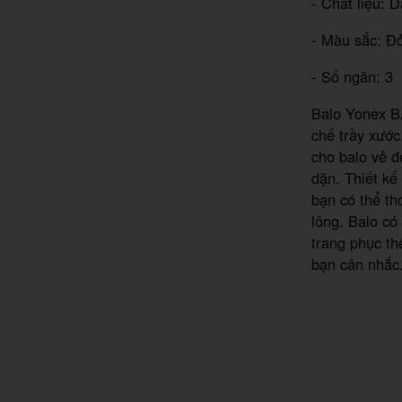
- Chất liệu: 
- Màu sắc: Đỏ
- Số ngăn: 3
Balo Yonex B
chế trầy xước
cho balo vẻ đ
dặn. Thiết kế
bạn có thể th
lông. Balo có
trang phục th
bạn cân nhắc