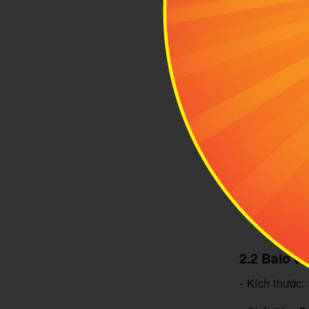
Balo Yone
2.2 Balo 
- Kích thước