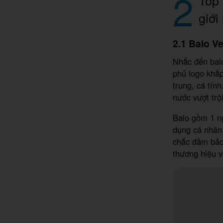
2
giới
2.1 Balo V
Nhắc đến balo
phủ logo khắp
trung, cá tín
nước vượt trội
Balo gồm 1 ng
dụng cá nhân 
chắc đảm bảo 
thương hiệu v