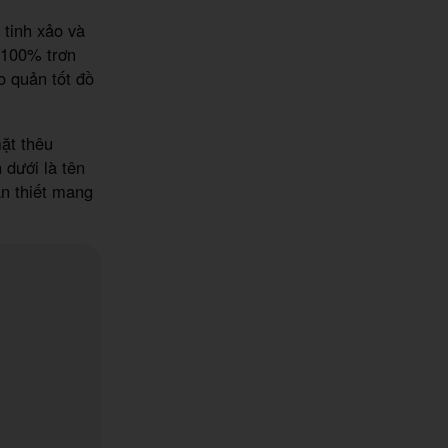
 tinh xảo và
ê 100% trơn
o quản tốt đồ
mặt thêu
 dưới là tên
ần thiết mang