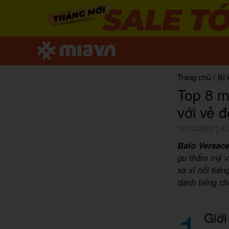
Trang chủ
/
Bí 
Top 8 m
với vẻ 
16.03.2023
|
4,
Balo Versac
gu thẩm mỹ v
xa xỉ nổi tiế
danh tiếng ch
1
Giới