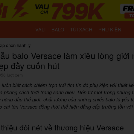
VALI
BALO
TÚI XÁCH
PHỤ KIỆN
kíp chọn hành lý
ẫu balo Versace làm xiêu lòng giới
đẹp đầy cuốn hút
058 lượt xem
e
luôn biết cách chiếm trọn trái tim tín đồ phụ kiện với thiết k
à phong cách thời trang sành điệu. Đến từ một trong những 
ng hàng đầu thế giới, chất lượng của những chiếc balo là yếu t
o cái tên Versace đồng thời thể hiện đẳng cấp trường tồn với 
 thiệu đôi nét về thương hiệu Versace