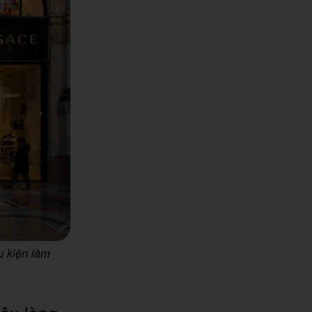
ụ kiện làm
iêu lòng