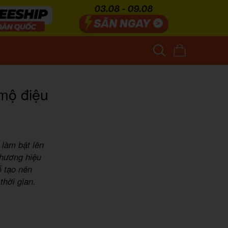
 mộ điệu
ế làm bật lên
thương hiệu
ố tạo nên
thời gian.