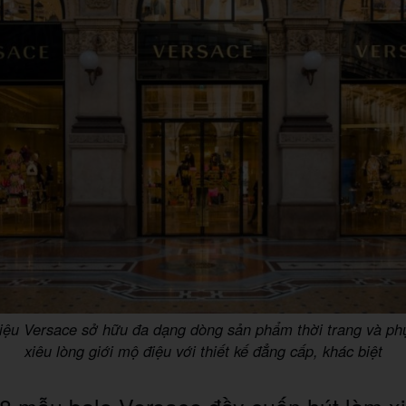
ệu Versace sở hữu đa dạng dòng sản phẩm thời trang và ph
xiêu lòng giới mộ điệu với thiết kế đẳng cấp, khác biệt
8 mẫu balo Versace đầy cuốn hút làm x