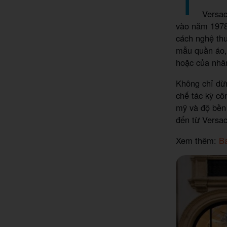
Versac
vào năm 1978
cách nghệ thu
mẫu quần áo,
hoặc của nhâ
Không chỉ dừn
chế tác kỳ cô
mỹ và độ bền 
đến từ Versac
Xem thêm:
Ba