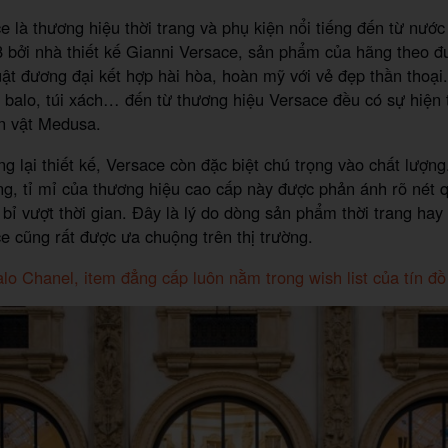
e là thương hiệu thời trang và phụ kiện nổi tiếng đến từ nước
 bởi nhà thiết kế Gianni Versace, sản phẩm của hãng theo đ
ật đương đại kết hợp hài hòa, hoàn mỹ với vẻ đẹp thần thoại
 balo, túi xách… đến từ thương hiệu Versace đều có sự hiện
n vật Medusa.
g lại thiết kế, Versace còn đặc biệt chú trọng vào chất lượng
ng, tỉ mỉ của thương hiệu cao cấp này được phản ánh rõ nét 
bỉ vượt thời gian. Đây là lý do dòng sản phẩm thời trang hay
e cũng rất được ưa chuộng trên thị trường.
lo Chanel, item đẳng cấp luôn nằm trong wish list của tín đồ 