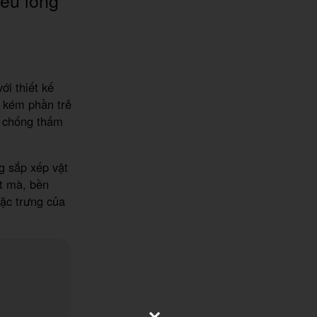
ới thiết kế
g kém phần trẻ
g chống thấm
g sắp xếp vật
ợt mà, bền
đặc trưng của