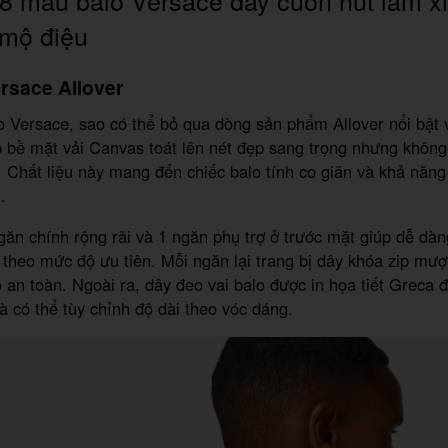
 mộ điệu
ersace Allover
 Versace, sao có thể bỏ qua dòng sản phẩm Allover nổi bật v
 bề mặt vải Canvas toát lên nét đẹp sang trọng nhưng khôn
h. Chất liệu này mang đến chiếc balo tính co giãn và khả năn
.
ăn chính rộng rãi và 1 ngăn phụ trợ ở trước mặt giúp dễ dàn
theo mức độ ưu tiên. Mỗi ngăn lại trang bị dây khóa zip mư
an toàn. Ngoài ra, dây đeo vai balo được in họa tiết Greca 
à có thể tùy chỉnh độ dài theo vóc dáng.