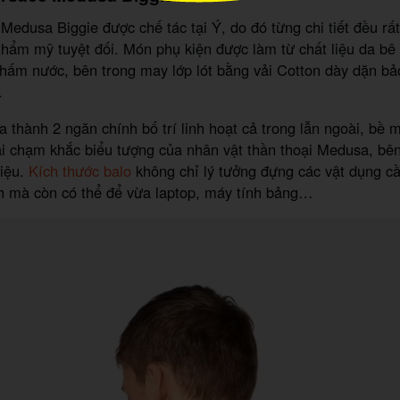
Medusa Biggie được chế tác tại Ý, do đó từng chi tiết đều rất
 thẩm mỹ tuyệt đối. Món phụ kiện được làm từ chất liệu da b
hấm nước, bên trong may lớp lót bằng vải Cotton dày dặn bả
.
a thành 2 ngăn chính bố trí linh hoạt cả trong lẫn ngoài, bề 
i chạm khắc biểu tượng của nhân vật thần thoại Medusa, bên
hiệu.
Kích thước balo
không chỉ lý tưởng đựng các vật dụng c
ịch mà còn có thể để vừa laptop, máy tính bảng…